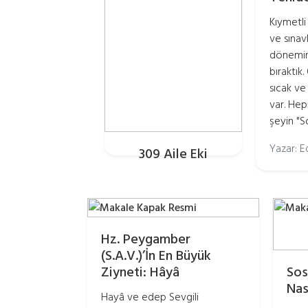
Kıymetli
ve sınavl
dönemin
bıraktık
sıcak ve
var. Hep
şeyin "So
Yazar: E
309 Aile Eki
Hz. Peygamber
(S.A.V.)’İn En Büyük
Ziyneti: Hâyâ
Sos
Nas
Hayâ ve edep Sevgili