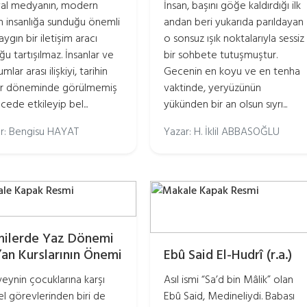
al medyanın, modern
İnsan, başını göğe kaldırdığı ilk
n insanlığa sunduğu önemli
andan beri yukarıda parıldayan
ygın bir iletişim aracı
o sonsuz ışık noktalarıyla sessiz
ğu tartışılmaz. İnsanlar ve
bir sohbete tutuşmuştur.
mlar arası ilişkiyi, tarihin
Gecenin en koyu ve en tenha
ir döneminde görülmemiş
vaktinde, yeryüzünün
cede etkileyip bel...
yükünden bir an olsun sıyrı...
r: Bengisu HAYAT
Yazar: H. İklil ABBASOĞLU
ilerde Yaz Dönemi
’an Kurslarının Önemi
Ebû Said El-Hudrî (r.a.)
eynin çocuklarına karşı
Asıl ismi “Sa’d bin Mâlik” olan
l görevlerinden biri de
Ebû Said, Medineliydi. Babası