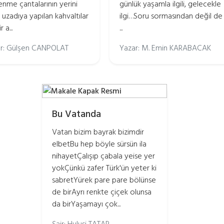
enme çantalarının yerini
günlük yaşamla ilgili, gelecekle
 uzadıya yapılan kahvaltılar
ilgi…Soru sormasından değil de
r a...
...
r: Gülşen CANPOLAT
Yazar: M. Emin KARABACAK
Bu Vatanda
Vatan bizim bayrak bizimdir
elbetBu hep böyle sürsün ila
nihayetÇalışıp çabala yeise yer
yokÇünkü zafer Türk'ün yeter ki
sabretYürek pare pare bölünse
de birAyrı renkte çiçek olunsa
da birYaşamayı çok...