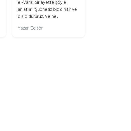
el-Vâris, bir âyette şöyle
anlatılır: “Şüphesiz biz diriltir ve
biz öldürürüz. Ve he...
Yazar: Editör