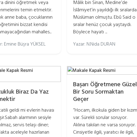
ra dinini öğretmek veya
Mâlik bin Sinan, Medine’de
nmelerini temin etmektir.
İslâmiyet’in yayıldığı ilk sıralarda
ok anne baba, çocuklarının
Müslüman olmuştu. Ebû Said o
öğretimini bizzat kendisi
sıralar henüz çocuk yaştaydı.
mayacağından mahalles...
Böylece hayatı ...
r: Emine Büşra YÜKSEL
Yazar: N.Nida DURAN
Başarı Öğretmene Güzel
ukluk Biraz Da Yaz
Bir Soru Sormaktan
ektir
Geçer
atili geldi mi evlerin havası
“Hocam, ilkokula giden bir kızı
şir.Sabah alarmının sesiyle
var. Sürekli sorular soruyor.
lmaz, servis telaşı diner;
Aklına takılan ne varsa soruyor.
akta aceleyle hazırlanan
Cinsiyetle ilgili, yaratıcı ile ilgili,