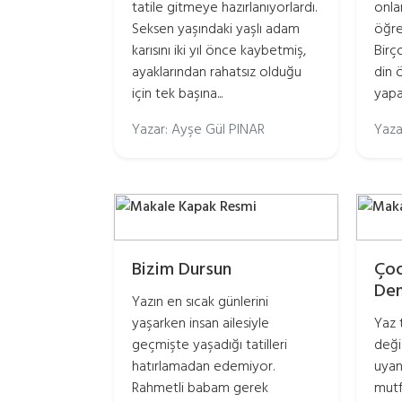
tatile gitmeye hazırlanıyorlardı.
onla
Seksen yaşındaki yaşlı adam
öğre
karısını iki yıl önce kaybetmiş,
Birç
ayaklarından rahatsız olduğu
din 
için tek başına...
yapa
Yazar: Ayşe Gül PINAR
Yaza
Bizim Dursun
Çoc
Dem
Yazın en sıcak günlerini
yaşarken insan ailesiyle
Yaz t
geçmişte yaşadığı tatilleri
deği
hatırlamadan edemiyor.
uyanı
Rahmetli babam gerek
mutf