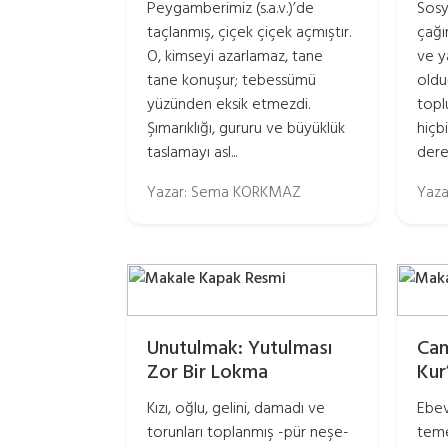
Peygamberimiz (s.a.v.)’de
Sosy
taçlanmış, çiçek çiçek açmıştır.
çağı
O, kimseyi azarlamaz, tane
ve ya
tane konuşur; tebessümü
oldu
yüzünden eksik etmezdi.
toplu
Şımarıklığı, gururu ve büyüklük
hiçb
taslamayı asl...
dere
Yazar: Sema KORKMAZ
Yaza
Unutulmak: Yutulması
Cam
Zor Bir Lokma
Kur
Kızı, oğlu, gelini, damadı ve
Ebev
torunları toplanmış -pür neşe-
teme