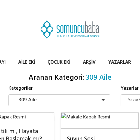
AYI
AILE EKI
ÇOCUK EKI
ARŞIV
YAZARLAR
Aranan Kategori:
309 Aile
Kategoriler
Yazarlar
309 Aile
tili mi, Hayata
en Başlamak mı?
Suyun Sesi