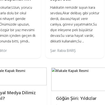
 okurlar;Uzun, yorucu
Hakikatin remzidir suyun kara
arla dolu bir okul
sevdası,Akar delibaş gibi yoktur
i nihayet geride
derdi, davası,Hayat verir
. Önümüzde upuzun,
canlıya, görevi yaşatmaktır,Su
 özgür bir yaz mevsimi
diye inleyene pek büyüktür
imizin içinden geçen ilk
devası.Su varsa hayat vardır,
nunda bitti, şimdi...
dikkatli kullanalım,Su ...
ditör
Şair: Rabia BARIŞ
yal Medya Dilimiz
ıl?
Göğün Şiiri: Yıldızlar