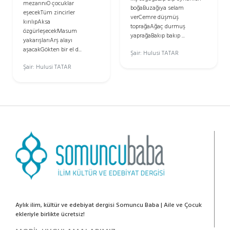
mezarınıO çocuklar
boğaBuzağıya selam
eşecekTüm zincirler
verCemre düşmüş
kırılıpAksa
toprağaAğaç durmuş
özgürleşecekMasum
yaprağaBakıp bakıp ...
yakarışlarıArş alayı
aşacakGökten bir el d...
Şair: Hulusi TATAR
Şair: Hulusi TATAR
Aylık ilim, kültür ve edebiyat dergisi Somuncu Baba | Aile ve Çocuk
ekleriyle birlikte ücretsiz!