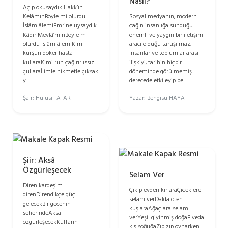
Nasıl?
Açıp okusaydık Hakk’ın
KelâmınBöyle mi olurdu
Sosyal medyanın, modern
İslâm âlemiEmrine uysaydık
çağın insanlığa sunduğu
Kâdir Mevlâ’mınBöyle mi
önemli ve yaygın bir iletişim
olurdu İslâm âlemiKimi
aracı olduğu tartışılmaz.
kurşun döker hasta
İnsanlar ve toplumlar arası
kullaraKimi ruh çağırır ıssız
ilişkiyi, tarihin hiçbir
çullaraİlimle hikmetle çıksak
döneminde görülmemiş
y...
derecede etkileyip bel...
Şair: Hulusi TATAR
Yazar: Bengisu HAYAT
Şiir: Aksâ
Özgürleşecek
Selam Ver
Diren kardeşim
Çıkıp evden kırlaraÇiçeklere
direnDirendikçe güç
selam verDalda öten
gelecekBir gecenin
kuşlaraAğaçlara selam
seherindeAksa
verYeşil giyinmiş doğaElveda
özgürleşecekKüffarın
kış soğuğaZıp zıp oynarken