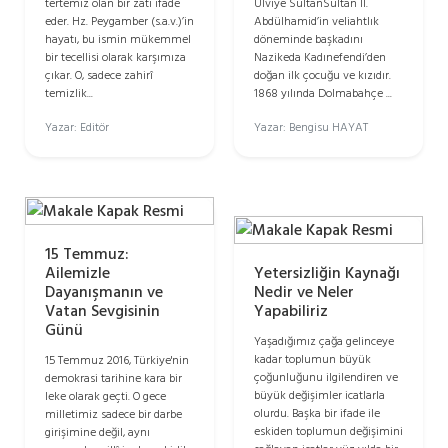
tertemiz olan bir zatı ifade
Ulviye SultanSultan II.
eder. Hz. Peygamber (s.a.v.)’in
Abdülhamid’in veliahtlık
hayatı, bu ismin mükemmel
döneminde başkadını
bir tecellisi olarak karşımıza
Nazikeda Kadınefendi’den
çıkar. O, sadece zahirî
doğan ilk çocuğu ve kızıdır.
temizlik...
1868 yılında Dolmabahçe ...
Yazar: Editör
Yazar: Bengisu HAYAT
15 Temmuz:
Ailemizle
Yetersizliğin Kaynağı
Dayanışmanın ve
Nedir ve Neler
Vatan Sevgisinin
Yapabiliriz
Günü
Yaşadığımız çağa gelinceye
kadar toplumun büyük
15 Temmuz 2016, Türkiye'nin
çoğunluğunu ilgilendiren ve
demokrasi tarihine kara bir
büyük değişimler icatlarla
leke olarak geçti. O gece
olurdu. Başka bir ifade ile
milletimiz sadece bir darbe
eskiden toplumun değişimini
girişimine değil, aynı