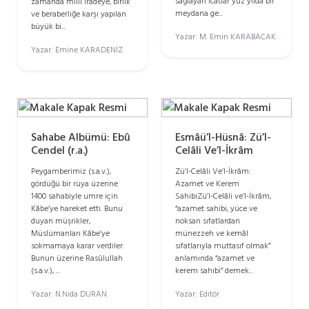
sağlayan icatlar yüz yılda bir
zamanda millî iradeye, birlik
meydana ge...
ve beraberliğe karşı yapılan
büyük bi...
Yazar: M. Emin KARABACAK
Yazar: Emine KARADENİZ
Sahabe Albümü: Ebû
Esmâü’l-Hüsnâ: Zü’l-
Cendel (r.a.)
Celâli Ve’l-İkrâm
Peygamberimiz (s.a.v.),
Zü’l-Celâli Ve’l-İkrâm:
gördüğü bir rüya üzerine
Azamet ve Kerem
1400 sahabiyle umre için
SahibiZü’l-Celâli ve’l-İkrâm,
Kâbe’ye hareket etti. Bunu
“azamet sahibi, yüce ve
duyan müşrikler,
noksan sıfatlardan
Müslümanları Kâbe’ye
münezzeh ve kemâl
sokmamaya karar verdiler.
sıfatlarıyla muttasıf olmak”
Bunun üzerine Rasûlullah
anlamında “azamet ve
(s.a.v.), ...
kerem sahibi” demek...
Yazar: N.Nida DURAN
Yazar: Editör