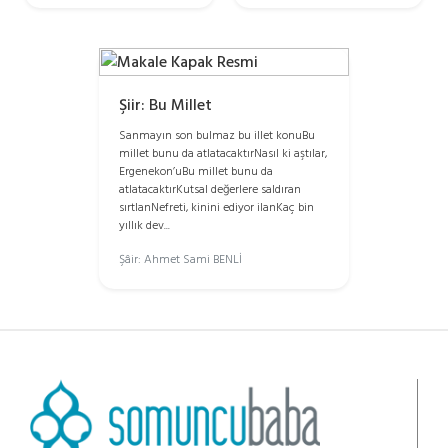
Şiir: Bu Millet
Sanmayın son bulmaz bu illet konuBu
millet bunu da atlatacaktırNasıl ki aştılar,
Ergenekon’uBu millet bunu da
atlatacaktırKutsal değerlere saldıran
sırtlanNefreti, kinini ediyor ilanKaç bin
yıllık dev...
Şâir: Ahmet Sami BENLİ