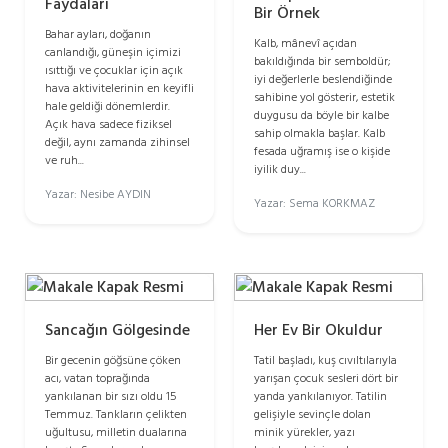
Faydaları
Bir Örnek
Bahar ayları, doğanın
Kalb, mânevî açıdan
canlandığı, güneşin içimizi
bakıldığında bir semboldür;
ısıttığı ve çocuklar için açık
iyi değerlerle beslendiğinde
hava aktivitelerinin en keyifli
sahibine yol gösterir, estetik
hale geldiği dönemlerdir.
duygusu da böyle bir kalbe
Açık hava sadece fiziksel
sahip olmakla başlar. Kalb
değil, aynı zamanda zihinsel
fesada uğramış ise o kişide
ve ruh...
iyilik duy...
Yazar: Nesibe AYDIN
Yazar: Sema KORKMAZ
Sancağın Gölgesinde
Her Ev Bir Okuldur
Bir gecenin göğsüne çöken
Tatil başladı, kuş cıvıltılarıyla
acı, vatan toprağında
yarışan çocuk sesleri dört bir
yankılanan bir sızı oldu 15
yanda yankılanıyor. Tatilin
Temmuz. Tankların çelikten
gelişiyle sevinçle dolan
uğultusu, milletin dualarına
minik yürekler, yazı