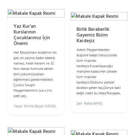
Yaz Kur’an
Birlik Beraberlik
Kurslarının
Gayemiz Bizim
Çocuklarımız İçin
Kardeşiz
Önemi
Adem Peygamberden
Her Müslüman evladının en
bugüne kadar,Yeryüzünde
geç on yaşına kadar abdest,
tüm insanlar
namaz, helal-haram ve 32
kardeşiz.Kucaklaşacağız
farz olarak formüle edilen
mahşere kadar,Her ülkede
dinî yükümlülükleri
tüm insanlar
öğrenmesi gerekmektedir.
kardeşiz.Dostunu yaralar
Çünkü Sevgili
dosttan gelen taş,Dünya baki
Peygamberimiz (s.a.v.)’in,
değil, nedir bu telaş?Kavgala...
yedi yaş...
Şair: Rabia BARIŞ
Yazar: Emine Büşra YÜKSEL