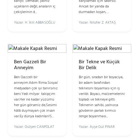
karıştı. Semalar, yalnız
karşılamak için sabırsız.
uçakların değil, anaların iç
Ancak bir yanda da
çekişlerinin d...
durmadan koşan, ...
Yazar: H. İklil ABBASOĞLU
Yazar: Nilüfer Z. AKTAŞ
Ben Gazzeli Bir
Bir Tekne ve Küçük
Anneyim
Bir Delik
Ben Gazzeli bir
Bir gün, sıradan bir boyacıya,
anneyim.Adım Rima.Sosyal
bir adam tarafından
medyadan çok iyi tanırsınız
teknesini boyaması için iş
beni.Yedi milyar takipçim
verildi. Boyacı, malzemelerini
var.Her ne kadar yüzümü
topladı ve tekneye gitti.
her gün görseniz de,Sesimi
Teknenin sahibi, yalnızca
hâlâ duymayan çok insan
gövdenin parlak kırmızı
var.Ey dünya kadınları!S...
renge boyanması...
Yazar: Gülşen CANPOLAT
Yazar: Ayşe Gül PINAR