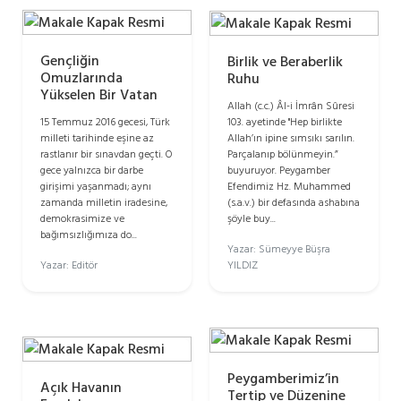
Gençliğin
Birlik ve Beraberlik
Omuzlarında
Ruhu
Yükselen Bir Vatan
Allah (c.c.) Âl-i İmrân Sûresi
103. ayetinde "Hep birlikte
15 Temmuz 2016 gecesi, Türk
Allah’ın ipine sımsıkı sarılın.
milleti tarihinde eşine az
Parçalanıp bölünmeyin.”
rastlanır bir sınavdan geçti. O
buyuruyor. Peygamber
gece yalnızca bir darbe
Efendimiz Hz. Muhammed
girişimi yaşanmadı; aynı
(s.a.v.) bir defasında ashabına
zamanda milletin iradesine,
şöyle buy...
demokrasimize ve
bağımsızlığımıza do...
Yazar: Sümeyye Büşra
YILDIZ
Yazar: Editör
Peygamberimiz’in
Açık Havanın
Tertip ve Düzenine