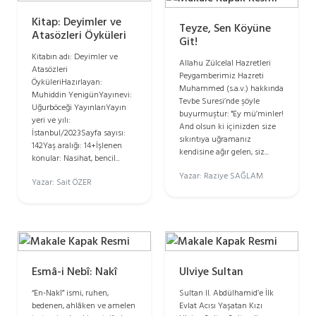
Kitap: Deyimler ve
Teyze, Sen Köyüne
Atasözleri Öyküleri
Git!
Kitabın adı: Deyimler ve
Allahu Zülcelal Hazretleri
Atasözleri
Peygamberimiz Hazreti
ÖyküleriHazırlayan:
Muhammed (s.a.v.) hakkında
Muhiddin YenigünYayınevi:
Tevbe Suresi’nde şöyle
Uğurböceği YayınlarıYayın
buyurmuştur: "Ey mü’minler!
yeri ve yılı:
And olsun ki içinizden size
İstanbul/2023Sayfa sayısı:
sıkıntıya uğramanız
142Yaş aralığı: 14+İşlenen
kendisine ağır gelen, siz...
konular: Nasihat, bencil...
Yazar: Raziye SAĞLAM
Yazar: Sait ÖZER
Esmâ-i Nebî: Nakî
Ulviye Sultan
“En-Nakî” ismi, ruhen,
Sultan II. Abdülhamid’e İlk
bedenen, ahlâken ve amelen
Evlat Acısı Yaşatan Kızı