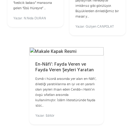
paylaşmak neredeyse
“kedicik babası” manasına
imkânsız gibi görülüyor.
gelen “Ebû Hüreyre” ...
Büyüklerden dinlediğimiz bir
masal y...
Yazar: N.Nida DURAN
Yazar: Gülşen CANPOLAT
En-Nâfi’: Fayda Veren ve
Fayda Veren Şeyleri Yaratan
Esmâ-i hüsnâ arasında yer alan en-Nâfi’,
dilediği yaratıklarına en iyi ve en yararlı
olan şeyleri ihsan eden Cenâb-ı Hakk’ın
övgü sıfatları arasında
kullanılmıştır. İslâm literatüründe fayda
sözc...
Yazar: Editör