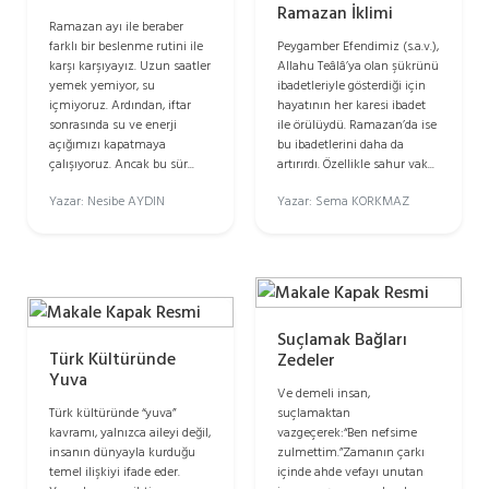
Ramazan İklimi
Ramazan ayı ile beraber
farklı bir beslenme rutini ile
Peygamber Efendimiz (s.a.v.),
karşı karşıyayız. Uzun saatler
Allahu Teâlâ’ya olan şükrünü
yemek yemiyor, su
ibadetleriyle gösterdiği için
içmiyoruz. Ardından, iftar
hayatının her karesi ibadet
sonrasında su ve enerji
ile örülüydü. Ramazan’da ise
açığımızı kapatmaya
bu ibadetlerini daha da
çalışıyoruz. Ancak bu sür...
artırırdı. Özellikle sahur vak...
Yazar: Nesibe AYDIN
Yazar: Sema KORKMAZ
Suçlamak Bağları
Türk Kültüründe
Zedeler
Yuva
Ve demeli insan,
Türk kültüründe “yuva”
suçlamaktan
kavramı, yalnızca aileyi değil,
vazgeçerek:“Ben nefsime
insanın dünyayla kurduğu
zulmettim.”Zamanın çarkı
temel ilişkiyi ifade eder.
içinde ahde vefayı unutan