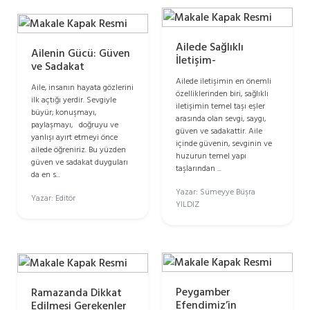
Ailede Sağlıklı
Ailenin Gücü: Güven
İletişim-
ve Sadakat
Ailede iletişimin en önemli
Aile, insanın hayata gözlerini
özelliklerinden biri, sağlıklı
ilk açtığı yerdir. Sevgiyle
iletişimin temel taşı eşler
büyür; konuşmayı,
arasında olan sevgi, saygı,
paylaşmayı, doğruyu ve
güven ve sadakattir. Aile
yanlışı ayırt etmeyi önce
içinde güvenin, sevginin ve
ailede öğreniriz. Bu yüzden
huzurun temel yapı
güven ve sadakat duyguları
taşlarından ...
da en s...
Yazar: Sümeyye Büşra
Yazar: Editör
YILDIZ
Peygamber
Ramazanda Dikkat
Efendimiz’in
Edilmesi Gerekenler