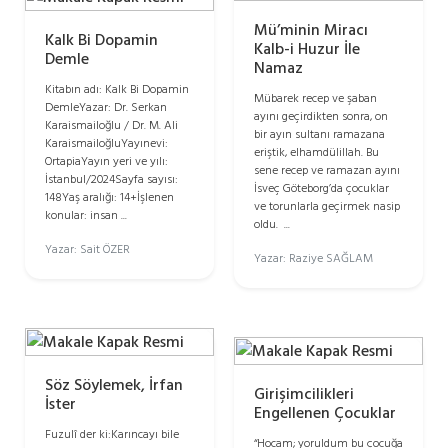
Mü’minin Miracı
Kalk Bi Dopamin
Kalb-i Huzur İle
Demle
Namaz
Kitabın adı: Kalk Bi Dopamin
Mübarek recep ve şaban
DemleYazar: Dr. Serkan
ayını geçirdikten sonra, on
Karaismailoğlu / Dr. M. Ali
bir ayın sultanı ramazana
KaraismailoğluYayınevi:
eriştik, elhamdülillah. Bu
OrtapiaYayın yeri ve yılı:
sene recep ve ramazan ayını
İstanbul/2024Sayfa sayısı:
İsveç Göteborg’da çocuklar
148Yaş aralığı: 14+İşlenen
ve torunlarla geçirmek nasip
konular: insan ...
oldu. ...
Yazar: Sait ÖZER
Yazar: Raziye SAĞLAM
Söz Söylemek, İrfan
Girişimcilikleri
İster
Engellenen Çocuklar
Fuzulî der ki:Karıncayı bile
“Hocam; yoruldum bu çocuğa