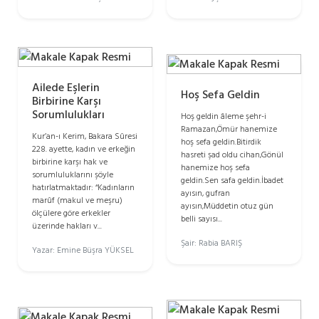
Ailede Eşlerin
Hoş Sefa Geldin
Birbirine Karşı
Sorumlulukları
Hoş geldin âleme şehr-i
Ramazan,Ömür hanemize
Kur’an-ı Kerim, Bakara Sûresi
hoş sefa geldin.Bitirdik
228. ayette, kadın ve erkeğin
hasreti şad oldu cihan,Gönül
birbirine karşı hak ve
hanemize hoş sefa
sorumluluklarını şöyle
geldin.Sen safa geldin.İbadet
hatırlatmaktadır: “Kadınların
ayısın, gufran
marûf (makul ve meşru)
ayısın,Müddetin otuz gün
ölçülere göre erkekler
belli sayısı...
üzerinde hakları v...
Şair: Rabia BARIŞ
Yazar: Emine Büşra YÜKSEL