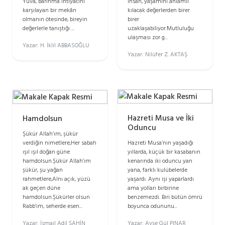
Yuva, barınma ihtiyacını
insan, yaşamını anlamlı
karşılayan bir mekân
kılacak değerlerden birer
olmanın ötesinde, bireyin
birer
değerlerle tanıştığı ...
uzaklaşabiliyor.Mutluluğu
ulaşması zor g...
Yazar: H. İklil ABBASOĞLU
Yazar: Nilüfer Z. AKTAŞ
Hazreti Musa ve İki
Hamdolsun
Oduncu
Şükür Allah’ım, şükür
verdiğin nimetlere,Her sabah
Hazreti Musa’nın yaşadığı
ışıl ışıl doğan güne
yıllarda, küçük bir kasabanın
hamdolsun.Şükür Allah’ım
kenarında iki oduncu yan
şükür, şu yağan
yana, farklı kulübelerde
rahmetlere,Alnı açık, yüzü
yaşardı. Aynı işi yaparlardı
ak geçen düne
ama yolları birbirine
hamdolsun.Şükürler olsun
benzemezdi. Biri bütün ömrü
Rabb’im, seherde esen...
boyunca odununu...
Yazar: İsmail Adil ŞAHİN
Yazar: Ayşe Gül PINAR