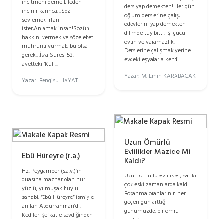
incitmem deme!Bileden
ders yap demekten! Her gün
incinir karınca…Söz
oğlum derslerine çalış,
söylemek irfan
ödevlerini yap demekten
ister,Anlamak insan!Sözün
dilimde tüy bitti. İşi gücü
hakkını vermek ve söze ebet
oyun ve yaramazlık.
mührünü vurmak, bu olsa
Derslerine çalışmak yerine
gerek…İsra Suresi 53.
evdeki eşyalarla kendi ...
ayetteki “Kull...
Yazar: M. Emin KARABACAK
Yazar: Bengisu HAYAT
Uzun Ömürlü
Evlilikler Mazide Mi
Ebû Hüreyre (r.a.)
Kaldı?
Hz. Peygamber (s.a.v.)’in
Uzun ömürlü evlilikler, sanki
duasına mazhar olan nur
çok eski zamanlarda kaldı.
yüzlü, yumuşak huylu
Boşanma oranlarının her
sahabî, “Ebû Hüreyre” ismiyle
geçen gün arttığı
anılan Abdurrahman’dı.
günümüzde, bir ömrü
Kedileri şefkatle sevdiğinden