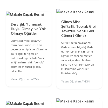
Güneş Misali
Dervişlik Yumuşak
Şefkatli, Toprak Gibi
Huylu Olmayı ve Yok
Tevâzulu ve Su Gibi
Olmayı Öğütler
Cömert Olmak
Derviş kelimesi, tasavvuf
Sûfîler, derin hakîkatleri
terminolojisinde uzun bir
ifade etmek, bilgeliği ifade
geçmişe sahiptir ve kökenine
etmek için dilin sınırlarını
dair çeşitli tartışmalar
aşmak ve bazı hikmetleri
bulunsa da, genellikle “kapı
sadece içeriden olanlara
eşiği” anlamındaki “der-pîş”
saklamak için sembolik dil
teriminden türediği kabul
kullanımına yönelirler.
edilir. Hu...
İbnü’l-Arabî’y...
Yazar: Oğuzhan AYDIN
Yazar: Oğuzhan AYDIN