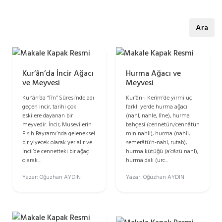
Ara
Kur’ân’da İncir Ağacı
Hurma Ağacı ve
ve Meyvesi
Meyvesi
Kur’ân’da “Tîn” Sûresi’nde adı
Kur’ân-ı Kerîm’de yirmi üç
geçen incir, tarihi çok
farklı yerde hurma ağacı
eskilere dayanan bir
(nahl, nahle, lîne), hurma
meyvedir. İncir, Musevîlerin
bahçesi (cennetün/cennâtün
Fısıh Bayramı’nda geleneksel
min nahîl), hurma (nahîl,
bir yiyecek olarak yer alır ve
semerâtü’n-nahl, rutab),
İncil’de cennetteki bir ağaç
hurma kütüğü (a’câzü nahl),
olarak...
hurma dalı (urc...
Yazar: Oğuzhan AYDIN
Yazar: Oğuzhan AYDIN