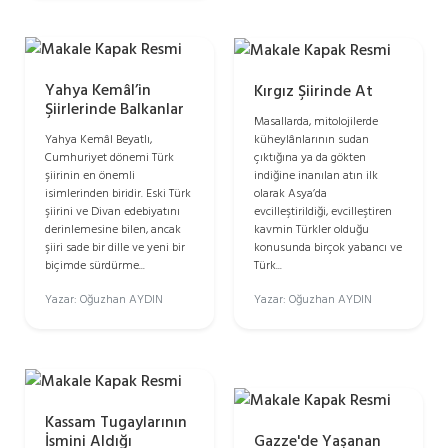
Yahya Kemâl’in
Kırgız Şiirinde At
Şiirlerinde Balkanlar
Masallarda, mitolojilerde
küheylânlarının sudan
Yahya Kemâl Beyatlı,
çıktığına ya da gökten
Cumhuriyet dönemi Türk
indiğine inanılan atın ilk
şiirinin en önemli
olarak Asya’da
isimlerinden biridir. Eski Türk
evcilleştirildiği, evcilleştiren
şiirini ve Divan edebiyatını
kavmin Türkler olduğu
derinlemesine bilen, ancak
konusunda birçok yabancı ve
şiiri sade bir dille ve yeni bir
Türk...
biçimde sürdürme...
Yazar: Oğuzhan AYDIN
Yazar: Oğuzhan AYDIN
Kassam Tugaylarının
İsmini Aldığı
Gazze'de Yaşanan