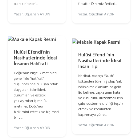
olarak niteleni...
fırsattır. Dinimiz fertleri...
Yazar: Oğuzhan AYDIN
Yazar: Oğuzhan AYDIN
Hulûsi Efendi’nin
Hulûsi Efendi’nin
Nasihatlerinde İdeal
Nasihatlerinde İdeal
İnsanın Hakîkati
İnsan Tipi
Doğu’nun bilgelik metinleri,
Nasîhat, Arapça “Nush”
genellikle “hakîkat”
kökünden türemiş olup “saf,
düşüncesinde buluşan ortak
hâlis olmak” anlamına gelir.
duyguları, teknikleri,
Bu kelime, başkasının hata
durumları ve estetik
ve kusurunu düzeltmek için
yaklaşımları içerir. Bu
çaba göstermek, iyiliği teşvik
metinler, Doğu’nun
etmek ve kötülükten
birikimini estetik ve biçimsel
kaçınmaya yönel...
bir g...
Yazar: Oğuzhan AYDIN
Yazar: Oğuzhan AYDIN