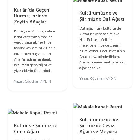
Kur’ân’da Geçen
Kültürümüzde ve
Hurma, İncir ve
Şiirimizde Dut Ağacı
Zeytin Ağaçları
Dut ağacı Türk kültüründe
Kur’ân, yediğimiz gıdaların
kutsal bir yere sahiptir ve
helâl ve temiz olmasına
Hacı Bektaş-ı Velî’nin
vurgu yaparak “helâl ve
menkıbelerinde de önemli
tayyib” kavramını kullanır.
bir rol oynar. Hacı Bektaşî’nin
Bu, kesilen hayvanların
Anadolu’ya gönderilirken,
Allah’ın adının anılarak
Ahmet Yesevî tarafından dut
kesilmesi gerektiğini ve
ağacından ke...
yiyeceklerin üretimind...
Yazar: Oğuzhan AYDIN
Yazar: Oğuzhan AYDIN
Kültürümüzde Ve
Kültür ve Şiirimizde
Şiirimizde Ceviz
Çınar Ağacı
Ağacı ve Meyvesi