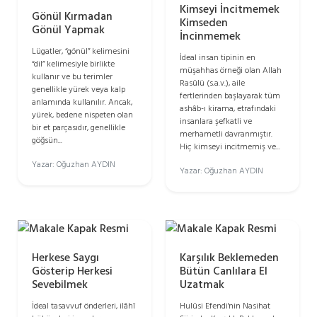
Kimseyi İncitmemek
Gönül Kırmadan
Kimseden
Gönül Yapmak
İncinmemek
Lügatler, “gönül” kelimesini
İdeal insan tipinin en
“dil” kelimesiyle birlikte
müşahhas örneği olan Allah
kullanır ve bu terimler
Rasûlü (s.a.v.), aile
genellikle yürek veya kalp
fertlerinden başlayarak tüm
anlamında kullanılır. Ancak,
ashâb-ı kirama, etrafındaki
yürek, bedene nispeten olan
insanlara şefkatli ve
bir et parçasıdır, genellikle
merhametli davranmıştır.
göğsün...
Hiç kimseyi incitmemiş ve...
Yazar: Oğuzhan AYDIN
Yazar: Oğuzhan AYDIN
Herkese Saygı
Karşılık Beklemeden
Gösterip Herkesi
Bütün Canlılara El
Sevebilmek
Uzatmak
İdeal tasavvuf önderleri, ilâhî
Hulûsi Efendi'nin Nasihat