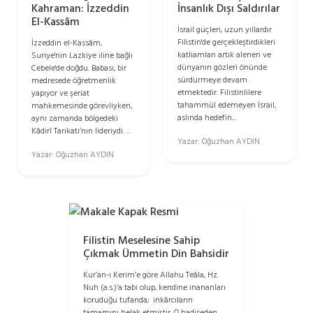
Kahraman: İzzeddin
İnsanlık Dışı Saldırılar
El-Kassâm
İsrail güçleri, uzun yıllardır
Filistin'de gerçekleştirdikleri
İzzeddin el-Kassâm,
katliamları artık alenen ve
Suriye'nin Lazkiye iline bağlı
dünyanın gözleri önünde
Cebele'de doğdu. Babası, bir
sürdürmeye devam
medresede öğretmenlik
etmektedir. Filistinlilere
yapıyor ve şeriat
tahammül edemeyen İsrail,
mahkemesinde görevliyken,
aslında hedefin...
aynı zamanda bölgedeki
Kâdirî Tarikatı’nın lideriydi. ...
Yazar: Oğuzhan AYDIN
Yazar: Oğuzhan AYDIN
Filistin Meselesine Sahip
Çıkmak Ümmetin Din Bahsidir
Kur’an-ı Kerim’e göre Allahu Teâla, Hz.
Nuh (a.s.)’a tabi olup, kendine inananları
koruduğu tufanda; inkârcıların
tamamını helak etmiştir. O hadiseden