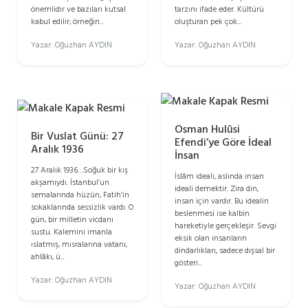
tarzını ifade eder. Kültürü
önemlidir ve bazıları kutsal
oluşturan pek çok...
kabul edilir; örneğin...
Yazar: Oğuzhan AYDIN
Yazar: Oğuzhan AYDIN
Osman Hulûsi
Bir Vuslat Günü: 27
Efendi’ye Göre İdeal
Aralık 1936
İnsan
27 Aralık 1936…Soğuk bir kış
İslâm ideali, aslında insan
akşamıydı. İstanbul’un
ideali demektir. Zira din,
semalarında hüzün, Fatih’in
insan için vardır. Bu idealin
sokaklarında sessizlik vardı. O
beslenmesi ise kalbin
gün, bir milletin vicdanı
hareketiyle gerçekleşir. Sevgi
sustu. Kalemini imanla
eksik olan insanların
ıslatmış, mısralarına vatanı,
dindarlıkları, sadece dışsal bir
ahlâkı, ü...
gösteri...
Yazar: Oğuzhan AYDIN
Yazar: Oğuzhan AYDIN