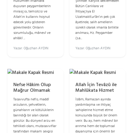
hükümleri insanlara
Şiirinde: Karşılık Beklemeden
duyuran peygamberlerin
Bütün Canlılara ve
mirasçısı, temsilcisi ve
İhtiyaçlıya El
Allah’ın kullarını hoşnut
UzatmakKur’ân’ın pek çok
edecek yolu gösteren
âyetinde, salih amellerin
görevlilerdir. Onların
sürekli olarak imanla birlikte
sorumluluğu, mânevî ve
anılması, Hz. Peygamber
ahlâkî ...
(s.a...
Yazar: Oğuzhan AYDIN
Yazar: Oğuzhan AYDIN
Nefse Hâkim Olup
Allah İçin Tevâzû ile
Mağrur Olmamak
Mahlûkata Hizmet
Tasavvufta nefis; maddî
İslâm, Ramazan ayında
arzuların, şehvetlerin,
yardımlaşma ve ihtiyaç
günahların ve kötülüklerin
sahiplerine hizmet etme
barındığı bir alan olarak
konusunda büyük bir önem
görülür. Bu dünyevî arzu en
verir. Bu ay, hem mânevî bir
tehlikeli olanı, mutasavvıflar
arınma hem de toplumsal
tarafından makam sevgisi
dayanışma için önemli bir