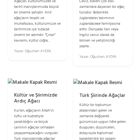
Ağaçlar, kültürümüzde ve
Ceviz, kökeni çok eski
tarihî inanışlarımızda büyük
zamanlara dayanan bir ağaç
bir öneme sahiptir. Anıt
türüdür. Botanikte
ağaçların tespiti ve
Juglandales takımının
muhafazası, kültürümüze ve
Juglandaceae familyasına
tarihimize ışık tutacak
aittir. Dünyada İran veya
önemli bir adımdır. “Çınar”
İngiliz cevizi olarak da
kavramı, kültür coğra...
bilinen ve yetiştiriciliği
yapıla...
Yazar: Oğuzhan AYDIN
Yazar: Oğuzhan AYDIN
Kültür ve Şiirimizde
Türk Şiirinde Ağaçlar
Ardıç Ağacı
Kültür bir toplumun
atalarından gelen ve
Kur’an, ağaçların Allah’ın
zamanla değişerek
lütfu ve kudretiyle
günümüze uygun hâle gelen
yaratıldığını ve birçok
duyguları, düşünceleri,
canlının ağaçlar olmadan
dolayısıyla toplumsal
yaşayamayacağını vurgular.
karakteristik bir yaşam
Türk inanışlarında ağaçlar