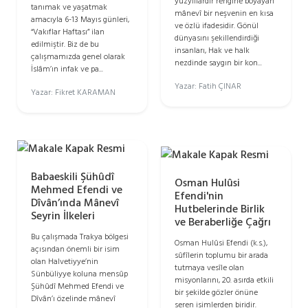
yüzyıllardır rengine boyayan
tanımak ve yaşatmak
mânevî bir neşvenin en kısa
amacıyla 6-13 Mayıs günleri,
ve özlü ifadesidir. Gönül
“Vakıflar Haftası” ilan
dünyasını şekillendirdiği
edilmiştir. Biz de bu
insanları, Hak ve halk
çalışmamızda genel olarak
nezdinde saygın bir kon...
İslâm’ın infak ve pa...
Yazar: Fatih ÇINAR
Yazar: Fikret KARAMAN
Babaeskili Şühûdî
Osman Hulûsi
Mehmed Efendi ve
Efendi'nin
Dîvân’ında Mânevî
Hutbelerinde Birlik
Seyrin İlkeleri
ve Beraberliğe Çağrı
Bu çalışmada Trakya bölgesi
Osman Hulûsi Efendi (k.s.),
açısından önemli bir isim
sûfîlerin toplumu bir arada
olan Halvetiyye’nin
tutmaya vesîle olan
Sünbüliyye koluna mensûp
misyonlarını, 20. asırda etkili
Şühûdî Mehmed Efendi ve
bir şekilde gözler önüne
Dîvân’ı özelinde mânevî
seren isimlerden biridir.