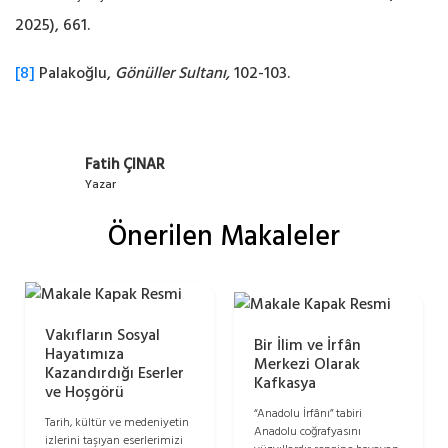
2025), 661.
[8]
Palakoğlu,
Gönüller Sultanı,
102-103.
Fatih ÇINAR
Yazar
Önerilen Makaleler
Vakıfların Sosyal
Bir İlim ve İrfân
Hayatımıza
Merkezi Olarak
Kazandırdığı Eserler
Kafkasya
ve Hoşgörü
“Anadolu İrfânı” tabiri
Tarih, kültür ve medeniyetin
Anadolu coğrafyasını
izlerini taşıyan eserlerimizi