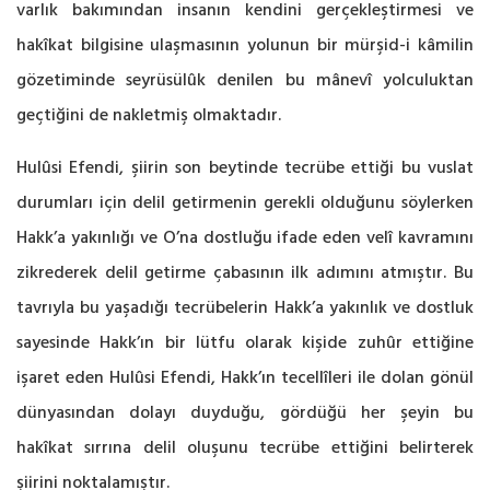
varlık bakımından insanın kendini gerçekleştirmesi ve
hakîkat bilgisine ulaşmasının yolunun bir mürşid-i kâmilin
gözetiminde seyrüsülûk denilen bu mânevî yolculuktan
geçtiğini de nakletmiş olmaktadır.
Hulûsi Efendi, şiirin son beytinde tecrübe ettiği bu vuslat
durumları için delil getirmenin gerekli olduğunu söylerken
Hakk’a yakınlığı ve O’na dostluğu ifade eden velî kavramını
zikrederek delil getirme çabasının ilk adımını atmıştır. Bu
tavrıyla bu yaşadığı tecrübelerin Hakk’a yakınlık ve dostluk
sayesinde Hakk’ın bir lütfu olarak kişide zuhûr ettiğine
işaret eden Hulûsi Efendi, Hakk’ın tecellîleri ile dolan gönül
dünyasından dolayı duyduğu, gördüğü her şeyin bu
hakîkat sırrına delil oluşunu tecrübe ettiğini belirterek
şiirini noktalamıştır.