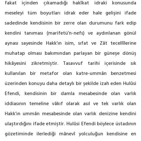
fakat içinden çıkamadığı hakîkat idraki konusunda
meseleyi tüm boyutları idrak eder hale gelişini ifade
sadedinde kendisinin bir zerre olan durumunu fark edip
kendini tanıması (marifetü’n-nefs) ve aydınlanan gönül
aynası sayesinde Hakk’ın isim, sıfat ve Zât tecellîlerine
muhatap olması bakımından parlayan bir güneşe dönüş
hikâyesini zikretmiştir. Tasavvuf tarihi içerisinde sık
kullanılan bir metafor olan katre-ummân benzetmesi
üzerinden konuyu daha detaylı bir şekilde izah eden Hulûsi
Efendi, kendisinin bir damla mesabesinde olan varlık
iddiasının temeline vâkıf olarak asıl ve tek varlık olan
Hakk’ın ummân mesabesinde olan varlık denizine kendini
ulaştırdığını ifade etmiştir. Hulûsi Efendi böylece üstadının
gözetiminde ilerlediği mânevî yolculuğun kendisine en