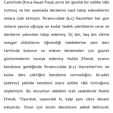
Camii’nde (Koca Hasan Paşa) yirmi bir günlük bir sülûke tâbi
tutmuş ve her aşamada derslerini nasıl takip edeceklerini
onlara izah etmiştir. İhramcızâde (k.s.) Hazretleri her gün
onların yanına uğrayıp ne kadar tesbih çektiklerini sorar ve
derslerini yakından takip edermiş. Üç bin, beş bin zikirle
meşgul olduklarını öğrendiği talebelerine yeni ders
tarifinde bulunur ve mânen ilerlemeleri için gayret
göstermelerini tavsiye edermiş. Hulûsi Efendi, sıranın
kendisine geldiğinde İhramcızâde (k.s.) Hazretleri’nin ne
kadar ders çektiğini kendisine sormadığını, bî-adet
(adetsiz) şekilde kendisini seyrü sülûke tâbi tuttuğunu
söylemiştir. Bu durumun sebebini izah sadedinde Hulûsi
Efendi, “Uyurduk, uyanırdık ki, kalp aynı zikre devam
ediyordu. Onun için bizim dersimizin adedi belirsizdi.