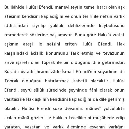
Bu ilâhîde Hulûsi Efendi, mânevî seyrin temel harcı olan aşk
ateşinin kendisini kapladığını ve onun tesiri ile nefsin varlık
iddiasından sıyrılıp yokluk dehlizlerinde kayboluşunu
resmederek sözlerine başlamıştır. Buna göre Hakk’a vuslat
aşkının ateşi ile nefsini eriten Hulûsi Efendi, Hak
karşısındaki âcizlik konumunu fark etmiş ve tevâzunun
zirve işareti olan toprak ile bir olduğunu dile getirmiştir.
Burada üstadı İhramcızâde İsmail Efendi’nin soyadının da
Toprak olduğunu hatırlatmak isabetli olacaktır. Hulûsi
Efendi, seyrü sülûk sürecinde şeyhinde fânî olarak onun
vasıtası ile Hak aşkının kendisini kapladığını da dile getirmiş
olabilir. Hulûsi Efendi söze devamla, mânevî yolculukta
açılan mânâ gözleri ile Hakk’ın tecellîlerini müşâhede edip
yaratan, yaşatan ve varlık âleminde eşyanın varlığını