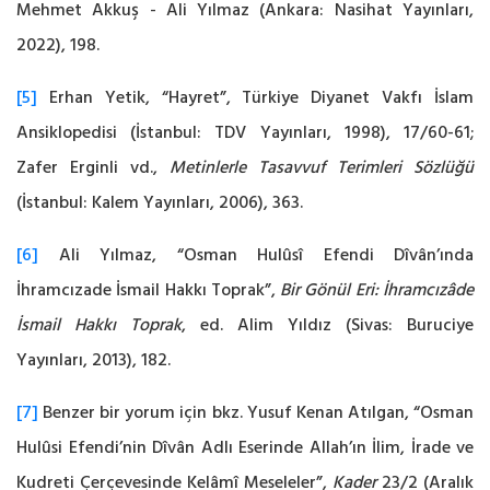
Mehmet Akkuş - Ali Yılmaz (Ankara: Nasihat Yayınları,
2022), 198.
[5]
Erhan Yetik, “Hayret”, Türkiye Diyanet Vakfı İslam
Ansiklopedisi (İstanbul: TDV Yayınları, 1998), 17/60-61;
Zafer Erginli vd.,
Metinlerle Tasavvuf Terimleri Sözlüğü
(İstanbul: Kalem Yayınları, 2006), 363.
[6]
Ali Yılmaz, “Osman Hulûsî Efendi Dîvân’ında
İhramcızade İsmail Hakkı Toprak”,
Bir Gönül Eri: İhramcızâde
İsmail Hakkı Toprak
, ed. Alim Yıldız (Sivas: Buruciye
Yayınları, 2013), 182.
[7]
Benzer bir yorum için bkz. Yusuf Kenan Atılgan, “Osman
Hulûsi Efendi’nin Dîvân Adlı Eserinde Allah’ın İlim, İrade ve
Kudreti Çerçevesinde Kelâmî Meseleler”,
Kader
23/2 (Aralık