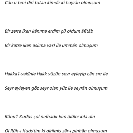
Cân u teni diri tutan kimdir ki hayrân olmuşum
Bir zerre iken kânıma erdim çü oldum âfitâb
Bir katre iken aslıma vasl ile ummân olmuşum
Hakka’l-yakînle Hakk yüzün seyr eyleyip cân sırr ile
Seyr eyleyen göz seyr olan yüz ile seyrân olmuşum
Rûhu’l-Kudüs şol nefhadır kim ölüler kıla diri
Ol Rûh-ı Kuds’üm ki dirilmiş zâr-ı pinhân olmuşum