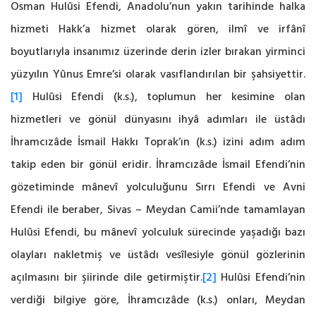
Osman Hulûsi Efendi, Anadolu’nun yakın tarihinde halka
hizmeti Hakk’a hizmet olarak gören, ilmî ve irfânî
boyutlarıyla insanımız üzerinde derin izler bırakan yirminci
yüzyılın Yûnus Emre’si olarak vasıflandırılan bir şahsiyettir.
[1]
Hulûsi Efendi (k.s.), toplumun her kesimine olan
hizmetleri ve gönül dünyasını ihyâ adımları ile üstâdı
İhramcızâde İsmail Hakkı Toprak’ın (k.s.) izini adım adım
takip eden bir gönül eridir. İhramcızâde İsmail Efendi’nin
gözetiminde mânevî yolculuğunu Sırrı Efendi ve Avni
Efendi ile beraber, Sivas – Meydan Camii’nde tamamlayan
Hulûsi Efendi, bu mânevî yolculuk sürecinde yaşadığı bazı
olayları nakletmiş ve üstâdı vesîlesiyle gönül gözlerinin
açılmasını bir şiirinde dile getirmiştir.
[2]
Hulûsi Efendi’nin
verdiği bilgiye göre, İhramcızâde (k.s.) onları, Meydan