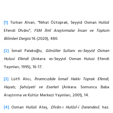
[1]
Türkan Alvan, “Nihat Öztoprak, Seyyid Osman Hulûsî
Efendi Dîvânı”,
FSM İlmî Araştırmalar İnsan ve Toplum
Bilimleri Dergisi
16 (2020), 480.
[2]
İsmail Palakoğlu,
Gönüller Sultanı es-Seyyid Osman
Hulusi Efendi
(Ankara: es-Seyyid Osman Hulusi Efendi
Yayınları, 1995), 16-17.
[3]
Lütfi Alıcı,
İhramcızâde İsmail Hakkı Toprak Efendi,
Hayatı, Şahsiyeti ve Eserleri
(Ankara: Somuncu Baba
Araştırma ve Kültür Merkezi Yayınları, 2001), 14.
[4]
Osman Hulûsî Ateş,
Dîvân-ı Hulûsî-i Darendevî
, haz.