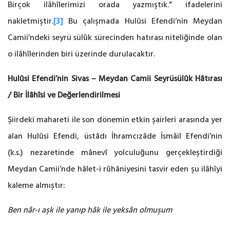
Birçok ilâhîlerimizi orada yazmıştık.” ifadelerini
nakletmiştir.
[3]
Bu çalışmada Hulûsi Efendi’nin Meydan
Camii’ndeki seyrü sülûk sürecinden hatırası niteliğinde olan
o ilâhîlerinden biri üzerinde durulacaktır.
Hulûsi Efendi’nin Sivas – Meydan Camii Seyrüsülûk Hâtırası
/
Bir İlâhîsi ve Değerlendirilmesi
Şiirdeki mahareti ile son dönemin etkin şairleri arasında yer
alan Hulûsi Efendi, üstâdı İhramcızâde İsmâil Efendi’nin
(k.s.) nezaretinde mânevî yolculuğunu gerçekleştirdiği
Meydan Camii’nde hâlet-i rûhâniyesini tasvir eden şu ilâhîyi
kaleme almıştır:
Ben nâr-ı aşk ile yanıp hâk ile yeksân olmuşum