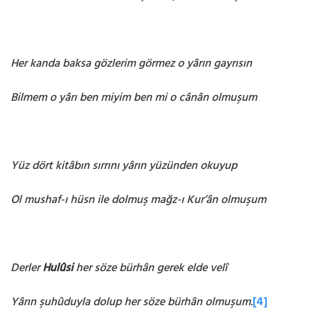
Her kanda baksa gözlerim görmez o yârın gayrısın
Bilmem o yârı ben miyim ben mi o cânân olmuşum
Yüz dört kitâbın sırrını yârın yüzünden okuyup
Ol mushaf-ı hüsn ile dolmuş mağz-ı Kur’ân olmuşum
Derler
Hulûsi
her söze bürhân gerek elde velî
Yârın şuhûduyla dolup her söze bürhân olmuşum.
[4]