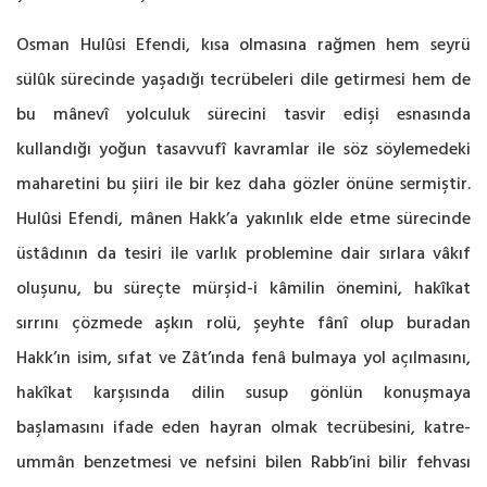
Osman Hulûsi Efendi, kısa olmasına rağmen hem seyrü
sülûk sürecinde yaşadığı tecrübeleri dile getirmesi hem de
bu mânevî yolculuk sürecini tasvir edişi esnasında
kullandığı yoğun tasavvufî kavramlar ile söz söylemedeki
maharetini bu şiiri ile bir kez daha gözler önüne sermiştir.
Hulûsi Efendi, mânen Hakk’a yakınlık elde etme sürecinde
üstâdının da tesiri ile varlık problemine dair sırlara vâkıf
oluşunu, bu süreçte mürşid-i kâmilin önemini, hakîkat
sırrını çözmede aşkın rolü, şeyhte fânî olup buradan
Hakk’ın isim, sıfat ve Zât’ında fenâ bulmaya yol açılmasını,
hakîkat karşısında dilin susup gönlün konuşmaya
başlamasını ifade eden hayran olmak tecrübesini, katre-
ummân benzetmesi ve nefsini bilen Rabb’ini bilir fehvası