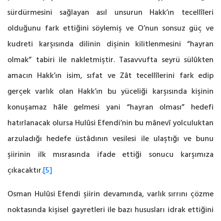
sürdürmesini sağlayan asıl unsurun Hakk’ın tecellîleri
olduğunu fark ettiğini söylemiş ve O’nun sonsuz güç ve
kudreti karşısında dilinin dişinin kilitlenmesini “hayran
olmak” tabiri ile nakletmiştir. Tasavvufta seyrü sülûkten
amacın Hakk’ın isim, sıfat ve Zât tecellîlerini fark edip
gerçek varlık olan Hakk’ın bu yüceliği karşısında kişinin
konuşamaz hâle gelmesi yani “hayran olması” hedefi
hatırlanacak olursa Hulûsi Efendi’nin bu mânevî yolculuktan
arzuladığı hedefe üstâdının vesilesi ile ulaştığı ve bunu
şiirinin ilk mısrasında ifade ettiği sonucu karşımıza
çıkacaktır.
[5]
Osman Hulûsi Efendi şiirin devamında, varlık sırrını çözme
noktasında kişisel gayretleri ile bazı hususları idrak ettiğini