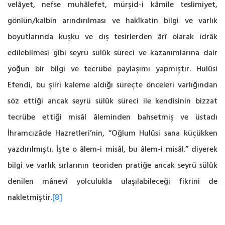
velâyet, nefse muhâlefet, mürşid-i kâmile teslimiyet,
gönlün/kalbin arındırılması ve hakîkatin bilgi ve varlık
boyutlarında kuşku ve dış tesirlerden ârî olarak idrâk
edilebilmesi gibi seyrü sülûk süreci ve kazanımlarına dair
yoğun bir bilgi ve tecrübe paylaşımı yapmıştır. Hulûsi
Efendi, bu şiiri kaleme aldığı süreçte önceleri varlığından
söz ettiği ancak seyrü sülûk süreci ile kendisinin bizzat
tecrübe ettiği misâl âleminden bahsetmiş ve üstadı
İhramcızâde Hazretleri’nin, “Oğlum Hulûsi sana küçükken
yazdırılmıştı. İşte o âlem-i misâl, bu âlem-i misâl.” diyerek
bilgi ve varlık sırlarının teoriden pratiğe ancak seyrü sülûk
denilen mânevî yolculukla ulaşılabileceği fikrini de
nakletmiştir.
[8]