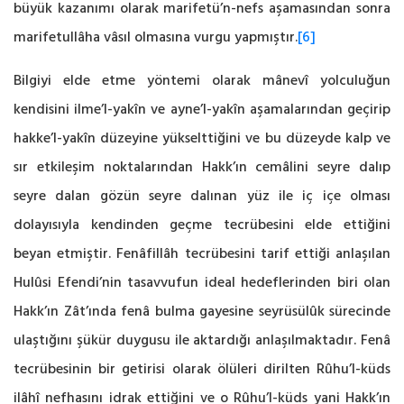
büyük kazanımı olarak marifetü’n-nefs aşamasından sonra
marifetullâha vâsıl olmasına vurgu yapmıştır.
[6]
Bilgiyi elde etme yöntemi olarak mânevî yolculuğun
kendisini ilme’l-yakîn ve ayne’l-yakîn aşamalarından geçirip
hakke’l-yakîn düzeyine yükselttiğini ve bu düzeyde kalp ve
sır etkileşim noktalarından Hakk’ın cemâlini seyre dalıp
seyre dalan gözün seyre dalınan yüz ile iç içe olması
dolayısıyla kendinden geçme tecrübesini elde ettiğini
beyan etmiştir. Fenâfillâh tecrübesini tarif ettiği anlaşılan
Hulûsi Efendi’nin tasavvufun ideal hedeflerinden biri olan
Hakk’ın Zât’ında fenâ bulma gayesine seyrüsülûk sürecinde
ulaştığını şükür duygusu ile aktardığı anlaşılmaktadır. Fenâ
tecrübesinin bir getirisi olarak ölüleri dirilten Rûhu’l-küds
ilâhî nefhasını idrak ettiğini ve o Rûhu’l-küds yani Hakk’ın