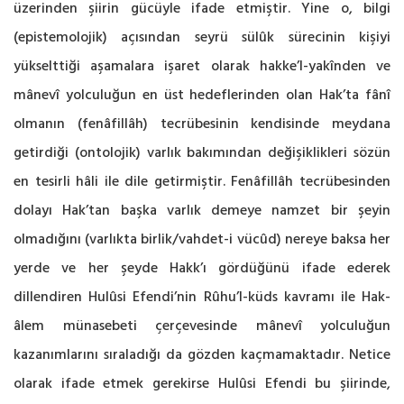
üzerinden şiirin gücüyle ifade etmiştir. Yine o, bilgi
(epistemolojik) açısından seyrü sülûk sürecinin kişiyi
yükselttiği aşamalara işaret olarak hakke’l-yakînden ve
mânevî yolculuğun en üst hedeflerinden olan Hak’ta fânî
olmanın (fenâfillâh) tecrübesinin kendisinde meydana
getirdiği (ontolojik) varlık bakımından değişiklikleri sözün
en tesirli hâli ile dile getirmiştir. Fenâfillâh tecrübesinden
dolayı Hak’tan başka varlık demeye namzet bir şeyin
olmadığını (varlıkta birlik/vahdet-i vücûd) nereye baksa her
yerde ve her şeyde Hakk’ı gördüğünü ifade ederek
dillendiren Hulûsi Efendi’nin Rûhu’l-küds kavramı ile Hak-
âlem münasebeti çerçevesinde mânevî yolculuğun
kazanımlarını sıraladığı da gözden kaçmamaktadır. Netice
olarak ifade etmek gerekirse Hulûsi Efendi bu şiirinde,