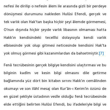
nefesi ile dirilip o nefesin âlem ile arasında gizli bir perdeye
dönüşmesi durumunu nakleden Hulûsi Efendi, gerçek ve
tek varlık olan Hak’tan başka hiçbir şeyi âlemde görmemesi,
O’nun dışında hiçbir şeyde varlık libasının olmaması hatta
Hakk’ın kendisindeki tecellîsi dolayısıyla kendi varlık
elbisesinde yok olup gitmesi neticesinde kendisini Hak’ta
yok olmuş görmesi gibi kazanımlardan da bahsetmiştir.
[7]
Fenâ tecrübesinin gerçek bilgiye kendisini ulaştırması ve bu
bilginin kadîm ve kesin bilgi olmasını dile getirme
bağlamında yüz dört bin kitabın sırrını Hakk’ın cemâlinden
okumayı ve son ilâhî mesaj olan Kur’ân-ı Kerim’in özünü de
en güzel şekliyle üstadının vesîle olduğu fenâ tecrübesinde
elde ettiğini belirten Hulûsi Efendi, bu ifadeleriyle bilgi ve