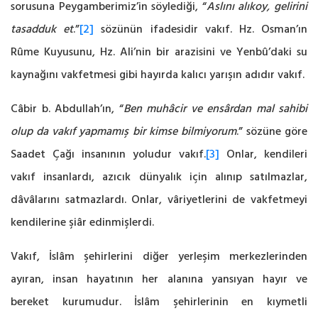
sorusuna Peygamberimiz’in söylediği, “
Aslını alıkoy, gelirini
tasadduk et
.”
[2]
sözünün ifadesidir vakıf. Hz. Osman’ın
Rûme Kuyusunu, Hz. Ali’nin bir arazisini ve Yenbû’daki su
kaynağını vakfetmesi gibi hayırda kalıcı yarışın adıdır vakıf.
Câbir b. Abdullah’ın, “
Ben muhâcir ve ensârdan mal sahibi
olup da vakıf yapmamış bir kimse bilmiyorum
.” sözüne göre
Saadet Çağı insanının yoludur vakıf.
[3]
Onlar, kendileri
vakıf insanlardı, azıcık dünyalık için alınıp satılmazlar,
dâvâlarını satmazlardı. Onlar, vâriyetlerini de vakfetmeyi
kendilerine şiâr edinmişlerdi.
Vakıf, İslâm şehirlerini diğer yerleşim merkezlerinden
ayıran, insan hayatının her alanına yansıyan hayır ve
bereket kurumudur. İslâm şehirlerinin en kıymetli