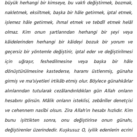
büyük herhangi bir kimseye, bu vakfı değiştirmek, bozmak,
nakletmek, eksiltmek, başka bir hâle getirmek, iptal etmek,
işlemez hâle getirmek, ihmal etmek ve tebdîl etmek helâl
olmaz. Kim onun şartlarından herhangi bir şeyi veya
kâidelerinden herhangi bir kâideyi bozuk bir yorum ve
geçersiz bir yöntemle değiştirir, iptal eder ve değiştirilmesi
için uğraşır, feshedilmesine veya başka bir hâle
dönüştürülmesine kastederse, haramı üstlenmiş, günaha
girmiş ve ma’siyetleri irtikâb etmiş olur. Böylece günahkârlar
alınlarından tutularak cezâlandırıldıkları gün Allah onların
hesabını görsün. Mâlik onların isteklisi, zebânîler denetçisi
ve cehennem nasîbi olsun. Zira Allah’ın hesabı hızlıdır. Kim
bunu işittikten sonra, onu değiştirirse onun günahı,
değiştirenler üzerindedir. Kuşkusuz O, iyilik edenlerin ecrini