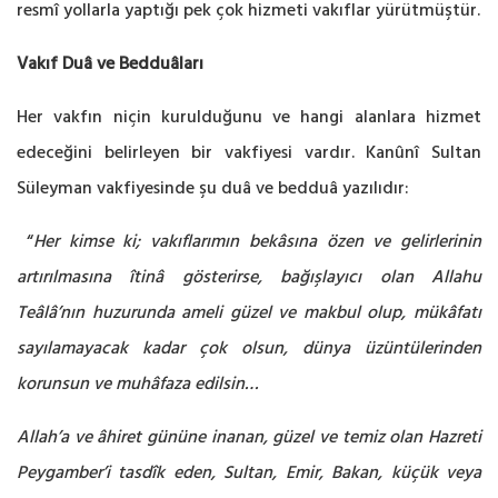
resmî yollarla yaptığı pek çok hizmeti vakıflar yürütmüştür.
Vakıf Duâ ve Bedduâları
Her vakfın niçin kurulduğunu ve hangi alanlara hizmet
edeceğini belirleyen bir vakfiyesi vardır. Kanûnî Sultan
Süleyman vakfiyesinde şu duâ ve bedduâ yazılıdır:
“
Her kimse ki; vakıflarımın bekâsına özen ve gelirlerinin
artırılmasına îtinâ gösterirse, bağışlayıcı olan Allahu
Teâlâ’nın huzurunda ameli güzel ve makbul olup, mükâfatı
sayılamayacak kadar çok olsun, dünya üzüntülerinden
korunsun ve muhâfaza edilsin…
Allah’a ve âhiret gününe inanan, güzel ve temiz olan Hazreti
Peygamber’i tasdîk eden, Sultan, Emir, Bakan, küçük veya