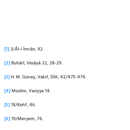
[1]
3/Âl-i İmrân, 92.
[2]
Buhârî, Vesâyâ 22, 28-29.
[3]
H. M. Günay, Vakıf, DİA, 42/475-476.
[4]
Müslim, Vasiyye 14.
[5]
18/Kehf, 46.
[6]
19/Meryem, 76.