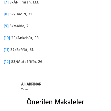
[7]
3/Âl-i İmrân, 133.
[8]
57/Hadîd, 21.
[9]
5/Mâide, 2.
[10]
29/Ankebût, 58.
[11]
37/Saffât, 61.
[12]
83/Mutaffifîn, 26.
Ali AKPINAR
Yazar
Önerilen Makaleler