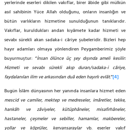
yerlerinde eserleri dikilen vakıflar, birer âbide gibi mülkün
asıl sahibinin Yüce Allah olduğunu, onların insanlığın ve
bütün varlıkların hizmetine sunulduğunun tanıklarıdır.
Vakıflar, kuruldukları andan kıyâmete kadar hizmeti ve
sevabı sürekli akan sadaka-i câriye şubeleridir. Bizleri hep
hayır adamları olmaya yönlendiren Peygamberimiz şöyle
buyurmuştur: “
İnsan ölünce üç şey dışında ameli kesilir:
Hizmeti ve sevabı sürekli akıp duran/sadaka-i câriye,
faydalanılan ilim ve arkasından duâ eden hayırlı evlât
.”
[4]
Bugün İslâm dünyasının her yanında insanlara hizmet eden
mescid ve camiler, mektep ve medreseler, imâretler, tekke,
hankâh ve zâviyeler, kütüphâneler, misafirhâneler,
hastaneler, çeşmeler ve sebiller, hamamlar, makbereler,
yollar ve köprüler, kervansaraylar
vb. eserler vakıf