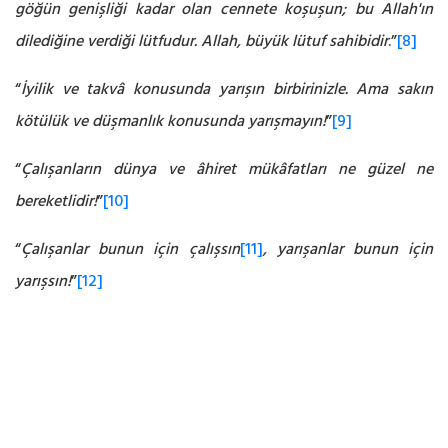
göğün genişliği kadar olan cennete koşuşun; bu Allah'ın
dilediğine verdiği lütfudur. Allah, büyük lütuf sahibidir
.”
[8]
“
İyilik ve takvâ konusunda yarışın birbirinizle. Ama sakın
kötülük ve düşmanlık konusunda yarışmayın!
”
[9]
“
Çalışanların dünya ve âhiret mükâfatları ne güzel ne
bereketlidir!
”
[10]
“
Çalışanlar bunun için çalışsın
[11]
, yarışanlar bunun için
yarışsın!
”
[12]