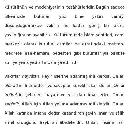
kültürünün ve medeniyetinin tezâhürleridir. Bugün sadece
ülkemizde bulunan yüz bine yakın camiyi
düşündüğümüzde vakfın ne kadar geniş bir alana
yayıldığını anlayabiliriz. Kültürümüzde İslâm şehirleri, cami
merkezli olarak kurulur; camiler de etrafındaki mektep-
medrese, han-hamam, bedesten gibi kurumlarıyla birlikte
külliye şemsiyesi altında inşâ edilirdi.
Vakıflar
hayrât
tır. Hayır işlerine adanmış mülklerdir. Onlar,
akarât
tır, hizmetleri ve sevapları sürekli akar durur. Onlar
imâret
tir, şehirleri, hayatı ve varlıkları imar eder. Onlar,
sebildir,
Allah için Allah yoluna adanmış mülklerdir. Onlar,
Allah katında insana değer kazandıran şeyin iman ve sâlih
amel olduğunu haykıran âbidelerdir. Onlar, insanın asıl