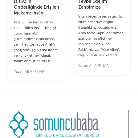
(s.a.v.)’in
Tevbe Edelim
Önderliğinde Erişilen
Zenbimize
Makam: İhsân
İnsan beşer, bazen şaşar. Hiç
birimiz masûm değiliz.
Tasavvufun temeli olarak
Günahkârız, kusurluyuz.
kabul edilen ihsân, “bir şeyi
Ama tevbe kapısı her zaman
güzel yapmak,
açık olan ve affetmek
güzelleştirmek” anlamına
şanından olan Yüce
gelir. Hadiste, “Yüce Allah’ı
Rabb’imiz var. Yüce Allah’a
görüyormuş gibi O’na ibâdet
bağlı kula düşen, Yaratıcı’...
ve kulluk etmek” olarak
tanımlanmıştır. Cibrîl h...
Yazar: Ali AKPINAR
Yazar: Ali AKPINAR