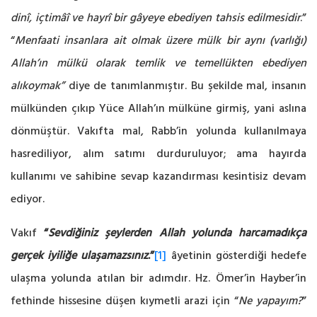
dinî, içtimâî ve hayrî bir gâyeye ebediyen tahsis edilmesidir
.”
“
Menfaati insanlara ait olmak üzere mülk bir aynı (varlığı)
Allah’ın mülkü olarak temlik ve temellükten ebediyen
alıkoymak”
diye de tanımlanmıştır. Bu şekilde mal, insanın
mülkünden çıkıp Yüce Allah’ın mülküne girmiş, yani aslına
dönmüştür. Vakıfta mal, Rabb’in yolunda kullanılmaya
hasrediliyor, alım satımı durduruluyor; ama hayırda
kullanımı ve sahibine sevap kazandırması kesintisiz devam
ediyor.
Vakıf
“
Sevdiğiniz şeylerden Allah yolunda harcamadıkça
gerçek iyiliğe ulaşamazsınız
.”
[1]
âyetinin gösterdiği hedefe
ulaşma yolunda atılan bir adımdır. Hz. Ömer’in Hayber’in
fethinde hissesine düşen kıymetli arazi için “
Ne yapayım?
”