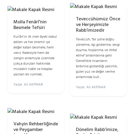
Teveccühümüz Önce
Molla Fenârî’nin
ve Herşeyimizle
Besmele Tefsiri
Rabb’imizedir
Kur’ân’ın ilk inen âyeti kabul
Teveccüh, “bir yöne doğru
edilen ve her önemli işe
yönelme, ilgi gösterme, sevgi
değer katan besmele, hem
duyma, hoşlanma ve iltifat
veciz ifadesiyle hem de
etme” anlamlarına gelir.
zengin anlamıyla üzerinde
Genellikle insanların
çokça durulan hakkında
birbirine gösterdiği yakınlık,
müstakil risâle ve kitaplar
güler yüz ve değer verme
yazılan bir cümled...
anlamında kull...
Yazar: Ali AKPINAR
Yazar: Ali AKPINAR
Vahyin Rehberliğinde
ve Peygamber
Dönelim Rabb’imize,