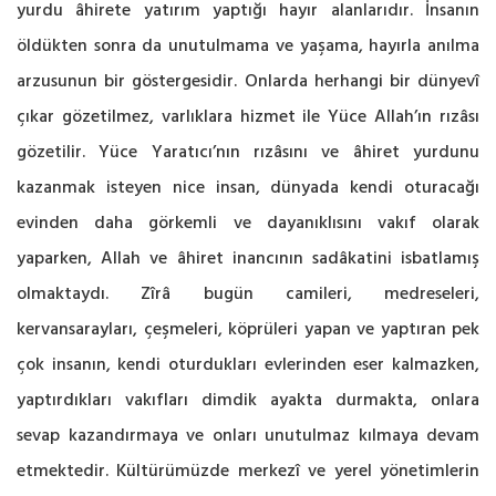
yurdu âhirete yatırım yaptığı hayır alanlarıdır. İnsanın
öldükten sonra da unutulmama ve yaşama, hayırla anılma
arzusunun bir göstergesidir. Onlarda herhangi bir dünyevî
çıkar gözetilmez, varlıklara hizmet ile Yüce Allah’ın rızâsı
gözetilir. Yüce Yaratıcı’nın rızâsını ve âhiret yurdunu
kazanmak isteyen nice insan, dünyada kendi oturacağı
evinden daha görkemli ve dayanıklısını vakıf olarak
yaparken, Allah ve âhiret inancının sadâkatini isbatlamış
olmaktaydı. Zîrâ bugün camileri, medreseleri,
kervansarayları, çeşmeleri, köprüleri yapan ve yaptıran pek
çok insanın, kendi oturdukları evlerinden eser kalmazken,
yaptırdıkları vakıfları dimdik ayakta durmakta, onlara
sevap kazandırmaya ve onları unutulmaz kılmaya devam
etmektedir. Kültürümüzde merkezî ve yerel yönetimlerin