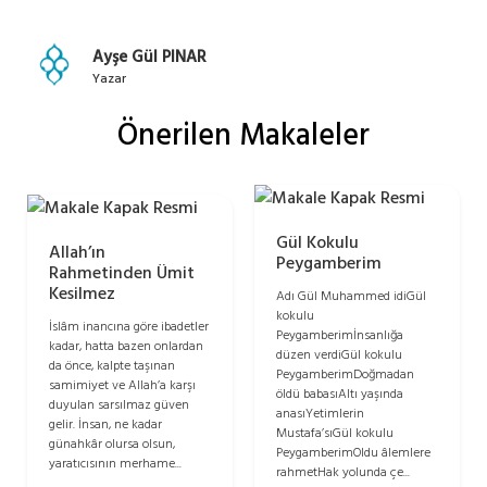
Ayşe Gül PINAR
Yazar
Önerilen Makaleler
Gül Kokulu
Allah’ın
Peygamberim
Rahmetinden Ümit
Kesilmez
Adı Gül Muhammed idiGül
kokulu
İslâm inancına göre ibadetler
Peygamberimİnsanlığa
kadar, hatta bazen onlardan
düzen verdiGül kokulu
da önce, kalpte taşınan
PeygamberimDoğmadan
samimiyet ve Allah’a karşı
öldü babasıAltı yaşında
duyulan sarsılmaz güven
anasıYetimlerin
gelir. İnsan, ne kadar
Mustafa’sıGül kokulu
günahkâr olursa olsun,
PeygamberimOldu âlemlere
yaratıcısının merhame...
rahmetHak yolunda çe...