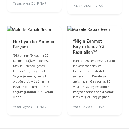
Yazar: Ayşe Gül PINAR
Yazar: Musa TEKTAŞ
“Niçin Zahmet
Hristiyan Bir Annenin
Buyurdunuz Yâ
Feryadı
Rasûlallah?”
1953 yılının 19 Kasım’ı 20
Kasım’a bağlayan gecesi,
Bundan 26 sene evvel, küçük
Mevlid-i Nebevî gecesi.
bir kasabada devlet
Lübnan’ın güneyindeki
hizmetinde doktorluk
Sayda şehrinde, her yıl
yapıyordum. Kasabaya
olduğu gibi, Müslümanlar
gelişimden 6 ay sonra, 80
Peygamber Efendimiz’in
yaşlarında, beş evlâdını harb
doğum gününü kutluyordu.
meydanlarında şehid olarak
O dön...
bırakmış, elli beş yaşında ...
Yazar: Ayşe Gül PINAR
Yazar: Ayşe Gül PINAR