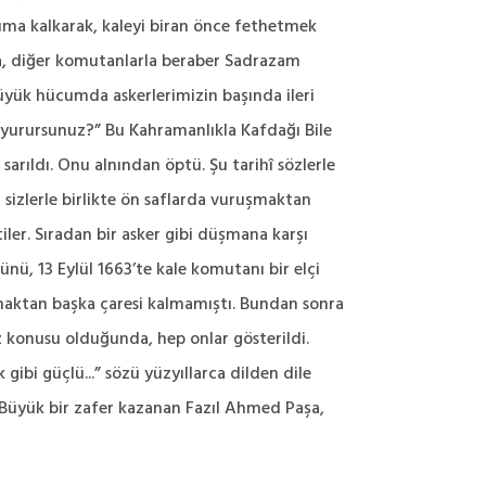
uma kalkarak, kaleyi biran önce fethetmek
aşa, diğer komutanlarla beraber Sadrazam
 büyük hücumda askerlerimizin başında ileri
buyurursunuz?” Bu Kahramanlıkla Kafdağı Bile
arıldı. Onu alnından öptü. Şu tarihî sözlerle
 sizlerle birlikte ön saflarda vuruşmaktan
ler. Sıradan bir asker gibi düşmana karşı
ünü, 13 Eylül 1663’te kale komutanı bir elçi
olmaktan başka çaresi kalmamıştı. Bundan sonra
z konusu olduğunda, hep onlar gösterildi.
bi güçlü...” sözü yüzyıllarca dilden dile
. Büyük bir zafer kazanan Fazıl Ahmed Paşa,