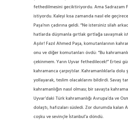
fethedilmesini geciktiriyordu. Ama Sadrazam F
istiyordu. Kaleyi kısa zamanda nasıl ele geçire
Paşa’nın çadırına geldi. “Ne istersiniz silah ar
hatlarda düşmanla gırtlak gırtlağa savaşmak ist
Aşılır! Fazıl Ahmed Paşa, komutanlarının kahram
onu ve diğer komutanları övdü: “Bu kahramanlık 
çekinmem. Yarın Uyvar fethedilecek!” Ertesi gün
kahramanca çarpıştılar. Kahramanlıklarla dolu şa
yollayarak, teslim olacaklarını bildirdi. Savaş 
kahramanlığın nasıl olması; bir savaşta kahram
Uyvar’daki Türk kahramanlığı Avrupa’da ve Osma
dolaştı, hafızaları süsledi. Zor durumda kalan 
coşku ve sevinçle İstanbul’a döndü.