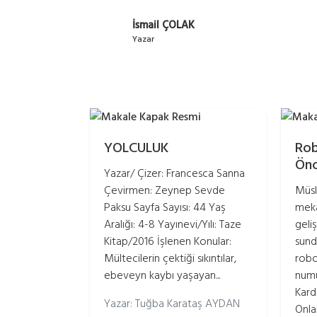
İsmail ÇOLAK
Yazar
YOLCULUK
Rob
Önc
Yazar/ Çizer: Francesca Sanna
Çevirmen: Zeynep Sevde
Müsl
Paksu Sayfa Sayısı: 44 Yaş
meka
Aralığı: 4-8 Yayınevi/Yılı: Taze
geliş
Kitap/2016 İşlenen Konular:
sund
Mültecilerin çektiği sıkıntılar,
robot
ebeveyn kaybı yaşayan...
numû
Kard
Yazar: Tuğba Karataş AYDAN
Onlar