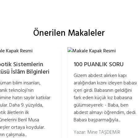
Önerilen Makaleler
otik Sistemlerin
100 PUANLIK SORU
üsü İslâm Bilginleri
Gizem abdest alırken kapı
üman bilim insanları,
aralığından kızını izleyen babası
nik teknoloji’nin
içeri girdi. Babasının geldiğini
imine hatırı sayılır katkılar
fark eden küçük kız babasına
ular. Daha 9. yüzyılda,
gülümseyerek: - Baba, ben
ik âletlerin ilk
abdest almayı öğrendim, dedi.
nelerini Benî Musa
Babası başparmağıyla...
eşler ortaya koydular.
Yazar: Mine TAŞDEMİR
ın çalışmala...