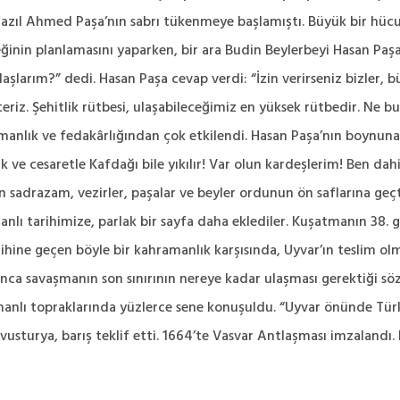
azıl Ahmed Paşa’nın sabrı tükenmeye başlamıştı. Büyük bir hüc
ceğinin planlamasını yaparken, bir ara Budin Beylerbeyi Hasan P
kadaşlarım?” dedi. Hasan Paşa cevap verdi: “İzin verirseniz bizler,
eriz. Şehitlik rütbesi, ulaşabileceğimiz en yüksek rütbedir. Ne 
anlık ve fedakârlığından çok etkilendi. Hasan Paşa’nın boynuna s
ve cesaretle Kafdağı bile yıkılır! Var olun kardeşlerim! Ben dahi
 sadrazam, vezirler, paşalar ve beyler ordunun ön saflarına geçti
nlı tarihimize, parlak bir sayfa daha eklediler. Kuşatmanın 38. g
tarihine geçen böyle bir kahramanlık karşısında, Uyvar’ın teslim 
anca savaşmanın son sınırının nereye kadar ulaşması gerektiği sö
nlı topraklarında yüzlerce sene konuşuldu. “Uyvar önünde Türk gi
Avusturya, barış teklif etti. 1664’te Vasvar Antlaşması imzalandı