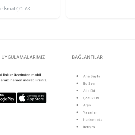
r: İsmail ÇOLAK
L UYGULAMALARIMIZ
BAĞLANTILAR
i linkler üzerinden mobil
Ana Sayfa
mızı hemen indirebilirsiniz.
Bu Sayı
Aile Eki
Çocuk Eki
Arşiv
Yazarlar
Hakkımızda
İletişim