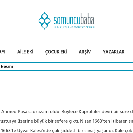
AYI
AILE EKI
ÇOCUK EKI
ARŞIV
YAZARLAR
 Ahmed Paşa sadrazam oldu. Böylece Köprülüler devri bir süre 
turya üzerine büyük bir sefere çıktı. Nisan 1663’ten itibaren sır
 1663’te Uyvar Kalesi’nde çok şiddetli bir savaş yaşandı. Kale ço