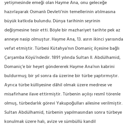
yetişmesinde emeği olan Hayme Ana, onu geleceğe
hazırlayarak Osmanlı Devleti’nin temellerinin atılmasına
büyük katkıda bulundu. Dünya tarihinin seyrinin
değişmesine tesir etti. Böyle bir mazhariyet tarihte pek az
anneye nasip olmuştur. Hayme Ana, 13. asrın ikinci yarısında
vefat etmiştir. Türbesi Kütahya’nın Domaniç ilçesine bağlı
Çarşamba Köyü’ndedir. 1891 yılında Sultan II. Abdülhamid,
Domaniç’e bir heyet göndererek Hayme Ana’nın kabrini
buldurmuş; bir yıl sonra da üzerine bir türbe yaptırmıştır.
Ayrıca türbe külliyesine dâhil olmak üzere medrese ve
misafirhane ilave ettirmiştir. Türbenin açılışı resmî törenle
olmuş, türbedarlık görevi Yakupoğulları ailesine verilmiştir.
Sultan Abdülhamid, türbenin yapılmasından sonra türbeye
konulmak üzere halı, avize ve sümbüllü kandil