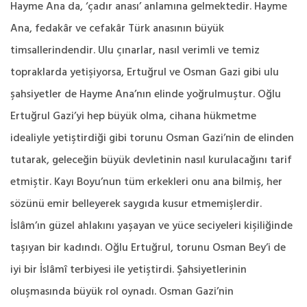
Hayme Ana da, ‘çadır anası’ anlamına gelmektedir. Hayme
Ana, fedakâr ve cefakâr Türk anasının büyük
timsallerindendir. Ulu çınarlar, nasıl verimli ve temiz
topraklarda yetişiyorsa, Ertuğrul ve Osman Gazi gibi ulu
şahsiyetler de Hayme Ana’nın elinde yoğrulmuştur. Oğlu
Ertuğrul Gazi’yi hep büyük olma, cihana hükmetme
idealiyle yetiştirdiği gibi torunu Osman Gazi’nin de elinden
tutarak, geleceğin büyük devletinin nasıl kurulacağını tarif
etmiştir. Kayı Boyu’nun tüm erkekleri onu ana bilmiş, her
sözünü emir belleyerek saygıda kusur etmemişlerdir.
İslâm’ın güzel ahlakını yaşayan ve yüce seciyeleri kişiliğinde
taşıyan bir kadındı. Oğlu Ertuğrul, torunu Osman Bey’i de
iyi bir İslâmî terbiyesi ile yetiştirdi. Şahsiyetlerinin
oluşmasında büyük rol oynadı. Osman Gazi’nin