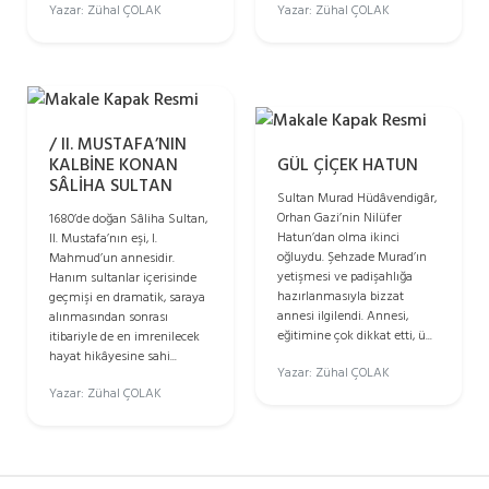
Yazar: Zühal ÇOLAK
Yazar: Zühal ÇOLAK
/ II. MUSTAFA’NIN
KALBİNE KONAN
GÜL ÇİÇEK HATUN
SÂLİHA SULTAN
Sultan Murad Hüdâvendigâr,
Orhan Gazi’nin Nilüfer
1680’de doğan Sâliha Sultan,
Hatun’dan olma ikinci
II. Mustafa’nın eşi, I.
oğluydu. Şehzade Murad’ın
Mahmud’un annesidir.
yetişmesi ve padişahlığa
Hanım sultanlar içerisinde
hazırlanmasıyla bizzat
geçmişi en dramatik, saraya
annesi ilgilendi. Annesi,
alınmasından sonrası
eğitimine çok dikkat etti, ü...
itibariyle de en imrenilecek
hayat hikâyesine sahi...
Yazar: Zühal ÇOLAK
Yazar: Zühal ÇOLAK