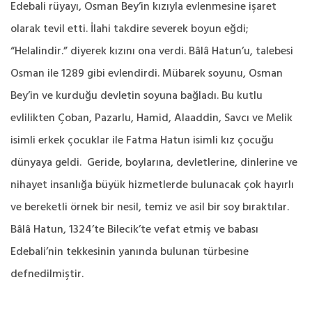
Edebali rüyayı, Osman Bey’in kızıyla evlenmesine işaret
olarak tevil etti. İlahi takdire severek boyun eğdi;
“Helalindir.” diyerek kızını ona verdi. Bâlâ Hatun’u, talebesi
Osman ile 1289 gibi evlendirdi. Mübarek soyunu, Osman
Bey’in ve kurduğu devletin soyuna bağladı. Bu kutlu
evlilikten Çoban, Pazarlu, Hamid, Alaaddin, Savcı ve Melik
isimli erkek çocuklar ile Fatma Hatun isimli kız çocuğu
dünyaya geldi. Geride, boylarına, devletlerine, dinlerine ve
nihayet insanlığa büyük hizmetlerde bulunacak çok hayırlı
ve bereketli örnek bir nesil, temiz ve asil bir soy bıraktılar.
Bâlâ Hatun, 1324’te Bilecik’te vefat etmiş ve babası
Edebali’nin tekkesinin yanında bulunan türbesine
defnedilmiştir.