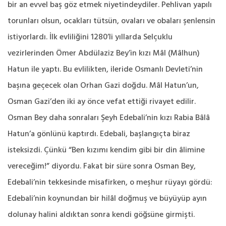
bir an evvel baş göz etmek niyetindeydiler. Pehlivan yapılı
torunları olsun, ocakları tütsün, ovaları ve obaları şenlensin
istiyorlardı. İlk evliliğini 1280’li yıllarda Selçuklu
vezirlerinden Ömer Abdülaziz Bey’in kızı Mâl (Mâlhun)
Hatun ile yaptı. Bu evlilikten, ileride Osmanlı Devleti’nin
başına geçecek olan Orhan Gazi doğdu. Mâl Hatun’un,
Osman Gazi’den iki ay önce vefat ettiği rivayet edilir.
Osman Bey daha sonraları Şeyh Edebali’nin kızı Rabia Bâlâ
Hatun’a gönlünü kaptırdı. Edebali, başlangıçta biraz
isteksizdi. Çünkü “Ben kızımı kendim gibi bir din âlimine
vereceğim!” diyordu. Fakat bir süre sonra Osman Bey,
Edebali’nin tekkesinde misafirken, o meşhur rüyayı gördü:
Edebali’nin koynundan bir hilâl doğmuş ve büyüyüp ayın
dolunay halini aldıktan sonra kendi göğsüne girmişti.