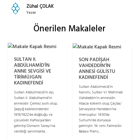
Zühal ÇOLAK
Yazar
Önerilen Makaleler
SULTAN II.
SON PADİŞAH
ABDÜLHAMİD’İN
VAHDEDDİN’İN
ANNE SEVGİSİ VE
ANNESİ GÜLİSTU
TİRİMÜJGAN
KADINEFENDİ
KADINEFENDİ
Sultan Abdülmecid’in
hanımı, Sultan VI. Mehmed
Sultan Abdülmecid’in eşi,
Vahdeddin’in annesidir.
Sultan II. Abdülhamid’in
Abaza kökenli olup, Çaçba/
annesidir. Çerkez asıllı olup,
Şervaşidze Hanedanı’na
Şapşığ kabilesindendir.
mensuptur. 1830’da
1819/1822’de doğduğu ve
Suhumi’de dünyaya
çocukken Kafkasya’dan
gelmiştir. İlk ismi Fatma’dır.
getirilip Osmanlı Sarayı’na
Babası Prens...
verildiği sanılmakta...