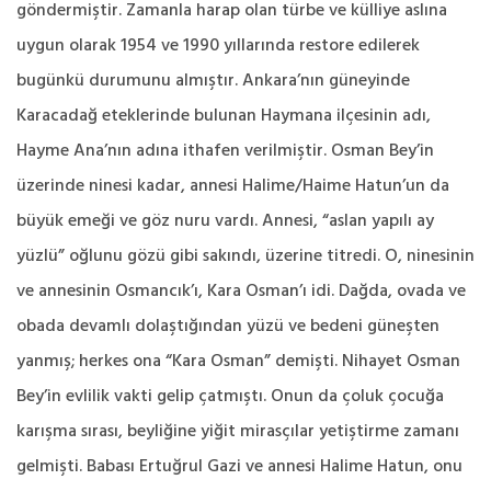
göndermiştir. Zamanla harap olan türbe ve külliye aslına
uygun olarak 1954 ve 1990 yıllarında restore edilerek
bugünkü durumunu almıştır. Ankara’nın güneyinde
Karacadağ eteklerinde bulunan Haymana ilçesinin adı,
Hayme Ana’nın adına ithafen verilmiştir. Osman Bey’in
üzerinde ninesi kadar, annesi Halime/Haime Hatun’un da
büyük emeği ve göz nuru vardı. Annesi, “aslan yapılı ay
yüzlü” oğlunu gözü gibi sakındı, üzerine titredi. O, ninesinin
ve annesinin Osmancık’ı, Kara Osman’ı idi. Dağda, ovada ve
obada devamlı dolaştığından yüzü ve bedeni güneşten
yanmış; herkes ona “Kara Osman” demişti. Nihayet Osman
Bey’in evlilik vakti gelip çatmıştı. Onun da çoluk çocuğa
karışma sırası, beyliğine yiğit mirasçılar yetiştirme zamanı
gelmişti. Babası Ertuğrul Gazi ve annesi Halime Hatun, onu