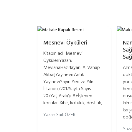
Mesnevi Öyküleri
Nam
Sağ
Kitabın adı: Mesnevi
Sağ
ÖyküleriYazan:
MevlânaHazırlayan: A. Vahap
Alma
AkbaşYayınevi: Antik
dokt
YayıneviYayın Yeri ve Yılı:
yöne
İstanbul/2017Sayfa Sayısı:
hem 
207Yaş Aralığı: 8+İşlenen
düşü
konular: Kibir, kötülük, dostluk, ...
kılm
karş
Yazar: Sait ÖZER
doğa
Yaza