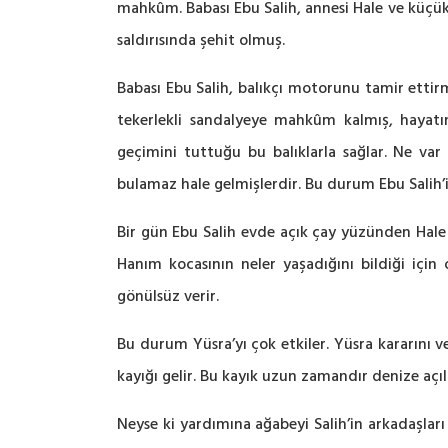
mahkûm. Babası Ebu Salih, annesi Hale ve küçük 
saldırısında şehit olmuş.
Babası Ebu Salih, balıkçı motorunu tamir ettirm
tekerlekli sandalyeye mahkûm kalmış, hayatın
geçimini tuttuğu bu balıklarla sağlar. Ne v
bulamaz hale gelmişlerdir. Bu durum Ebu Salih’i s
Bir gün Ebu Salih evde açık çay yüzünden Hale 
Hanım kocasının neler yaşadığını bildiği iç
gönülsüz verir.
Bu durum Yüsra’yı çok etkiler. Yüsra kararını v
kayığı gelir. Bu kayık uzun zamandır denize aç
Neyse ki yardımına ağabeyi Salih’in arkadaşları