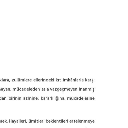
klara, zulümlere ellerindeki kıt imkânlarla karşı
 yılmayan, mücadeleden asla vazgeçmeyen inanmış
rdan birinin azmine, kararlılığına, mücadelesine
ek. Hayalleri, ümitleri beklentileri ertelenmeye