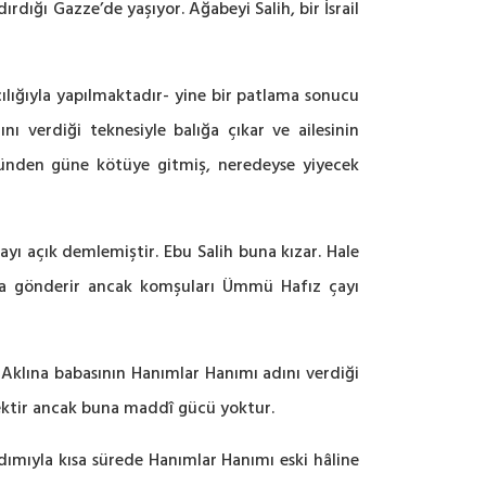
dığı Gazze’de yaşıyor. Ağabeyi Salih, bir İsrail
cılığıyla yapılmaktadır- yine bir patlama sonucu
 verdiği teknesiyle balığa çıkar ve ailesinin
günden güne kötüye gitmiş, neredeyse yiyecek
yı açık demlemiştir. Ebu Salih buna kızar. Hale
ına gönderir ancak komşuları Ümmü Hafız çayı
? Aklına babasının Hanımlar Hanımı adını verdiği
cektir ancak buna maddî gücü yoktur.
rdımıyla kısa sürede Hanımlar Hanımı eski hâline