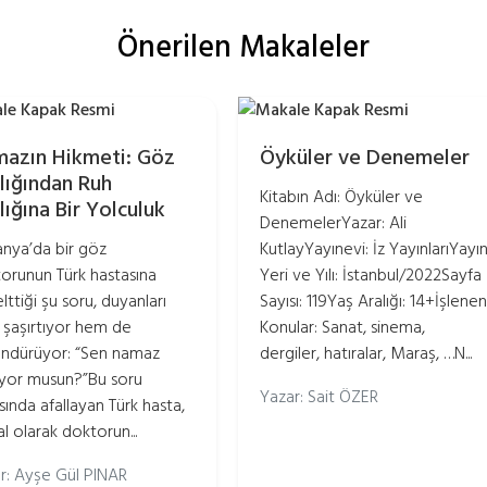
Önerilen Makaleler
azın Hikmeti: Göz
Öyküler ve Denemeler
lığından Ruh
Kitabın Adı: Öyküler ve
lığına Bir Yolculuk
DenemelerYazar: Ali
nya’da bir göz
KutlayYayınevi: İz YayınlarıYayı
orunun Türk hastasına
Yeri ve Yılı: İstanbul/2022Sayfa
lttiği şu soru, duyanları
Sayısı: 119Yaş Aralığı: 14+İşlenen
şaşırtıyor hem de
Konular: Sanat, sinema,
ndürüyor: “Sen namaz
dergiler, hatıralar, Maraş, …N...
ıyor musun?”Bu soru
Yazar: Sait ÖZER
ısında afallayan Türk hasta,
l olarak doktorun...
r: Ayşe Gül PINAR