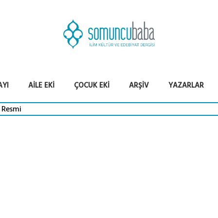
AYI
AILE EKI
ÇOCUK EKI
ARŞIV
YAZARLAR