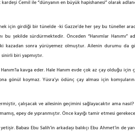
kardeşi Cemil ile “dünyanın en büyük hapishanesi” olarak adlandır
ek için girdiği bir tünelde -ki Gazze’de her şey bu tüneller ara
ı bu şekilde sürdürmektedir. Önceden “Hanımlar Hanımı” adını
ar ki kazadan sonra yürüyemez olmuştur. Ailenin durumu da 
inirli biri yapmıştır.
Hanım’la kavga eder. Hale Hanım evde çok az çay olduğu için ça
in ona gönül koymaz. Yüsra’yı ödünç çay alması için komşular
ermiştir, çalışacak ve ailesinin geçimini sağlayacaktır ama nasıl
ılmamış, epey de yıpranmıştır. Önce kayığı tamir etmesi gereke
 yetişir. Babası Ebu Salih’in arkadaşı balıkçı Ebu Ahmet’in de ya