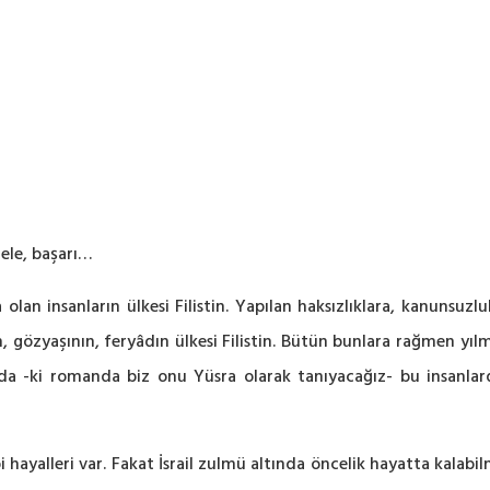
dele, başarı…
lan insanların ülkesi Filistin. Yapılan haksızlıklara, kanunsuzlu
ının, gözyaşının, feryâdın ülkesi Filistin. Bütün bunlara rağmen
Kız’da -ki romanda biz onu Yüsra olarak tanıyacağız- bu insanla
ayalleri var. Fakat İsrail zulmü altında öncelik hayatta kalabilm