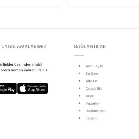
L UYGULAMALARIMIZ
BAĞLANTILAR
i linkler üzerinden mobil
Ana Sayfa
mızı hemen indirebilirsiniz.
Bu Sayı
Aile Eki
Çocuk Eki
Arşiv
Yazarlar
Hakkımızda
İletişim