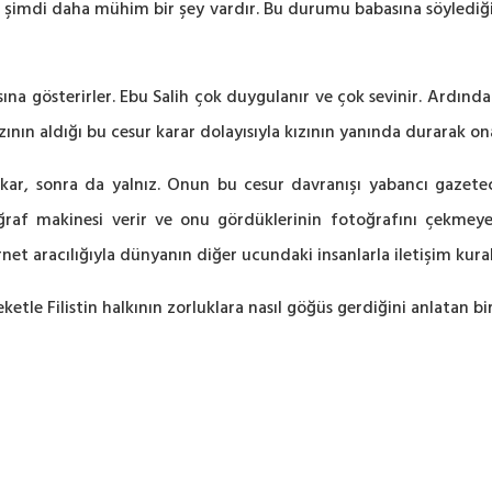
at şimdi daha mühim bir şey vardır. Bu durumu babasına söylediği
na gösterirler. Ebu Salih çok duygulanır ve çok sevinir. Ardında
ının aldığı bu cesur karar dolayısıyla kızının yanında durarak on
kar, sonra da yalnız. Onun bu cesur davranışı yabancı gazeteci
oğraf makinesi verir ve onu gördüklerinin fotoğrafını çekmeye
et aracılığıyla dünyanın diğer ucundaki insanlarla iletişim kurab
eketle Filistin halkının zorluklara nasıl göğüs gerdiğini anlatan 