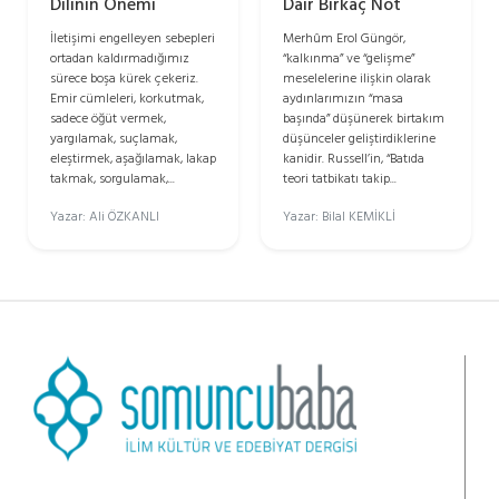
Dilinin Önemi
Dair Birkaç Not
İletişimi engelleyen sebepleri
Merhûm Erol Güngör,
ortadan kaldırmadığımız
“kalkınma” ve “gelişme”
sürece boşa kürek çekeriz.
meselelerine ilişkin olarak
Emir cümleleri, korkutmak,
aydınlarımızın “masa
sadece öğüt vermek,
başında” düşünerek birtakım
yargılamak, suçlamak,
düşünceler geliştirdiklerine
eleştirmek, aşağılamak, lakap
kanidir. Russell’in, “Batıda
takmak, sorgulamak,...
teori tatbikatı takip...
Yazar: Ali ÖZKANLI
Yazar: Bilal KEMİKLİ