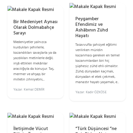
Peygamber
Bir Medeniyet Aynası
Efendimiz ve
Olarak Dolmabahçe
Ashâbının Zühd
Sarayı
Hayatı
Medeniyetler yalnızca
Tasavvufta şahsiyet eğitimi
kurdukları şehirlerle,
verilirken müridin
kazandıkları savaşlarla ya da
kazanması gereken en temel
yazdıkları metinlerle değil;
kazanımlardan biri hiç
inşâ ettikleri mekânlar
şüphesiz zühd ehli olmaktır.
aracılığıyla da konuşur. Taş,
Zühd; dünyadan kaçmak,
mermer ve ahşap; bir
dünyadan el etek çekmek,
milletin zihniyetini,...
manastır hayatı yaşamak, e...
Yazar: Kemal DEMİR
Yazar: Kadir ÖZKÖSE
İletişimde Vücut
“Türk Düşüncesi ”ne