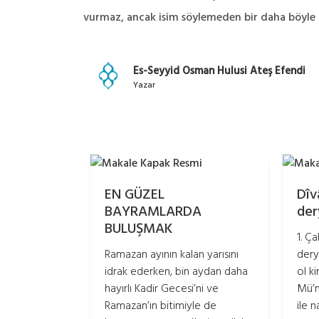
vurmaz, ancak isim söylemeden bir daha böyle 
Es-Seyyid Osman Hulusi Ateş Efendi
Yazar
EN GÜZEL
Dîv
BAYRAMLARDA
der
BULUŞMAK
1. Ça
Ramazan ayının kalan yarısını
dery
idrak ederken, bin aydan daha
ol k
hayırlı Kadir Gecesi’ni ve
Mü’m
Ramazan’ın bitimiyle de
ile 