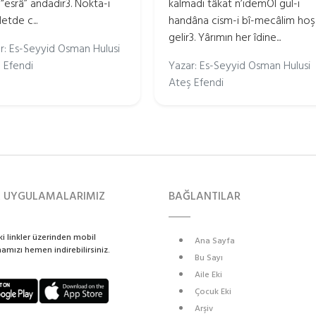
ı “esrâ” andadır3. Nokta-i
kalmadı tâkat n’idemOl gül-i
etde c...
handâna cism-i bî-mecâlim hoş
gelir3. Yârımın her îdine...
r: Es-Seyyid Osman Hulusi
 Efendi
Yazar: Es-Seyyid Osman Hulusi
Ateş Efendi
L UYGULAMALARIMIZ
BAĞLANTILAR
i linkler üzerinden mobil
Ana Sayfa
mızı hemen indirebilirsiniz.
Bu Sayı
Aile Eki
Çocuk Eki
Arşiv