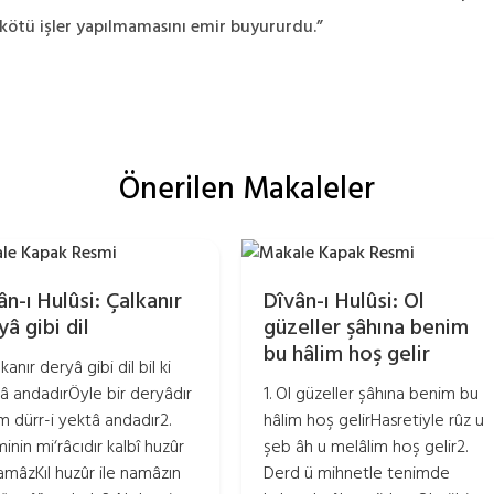
kötü işler yapılmamasını emir buyururdu.”
Önerilen Makaleler
ân-ı Hulûsi: Çalkanır
Dîvân-ı Hulûsi: Ol
yâ gibi dil
güzeller şâhına benim
bu hâlim hoş gelir
lkanır deryâ gibi dil bil ki
â andadırÖyle bir deryâdır
1. Ol güzeller şâhına benim bu
im dürr-i yektâ andadır2.
hâlim hoş gelirHasretiyle rûz u
inin mi‘râcıdır kalbî huzûr
şeb âh u melâlim hoş gelir2.
namâzKıl huzûr ile namâzın
Derd ü mihnetle tenimde