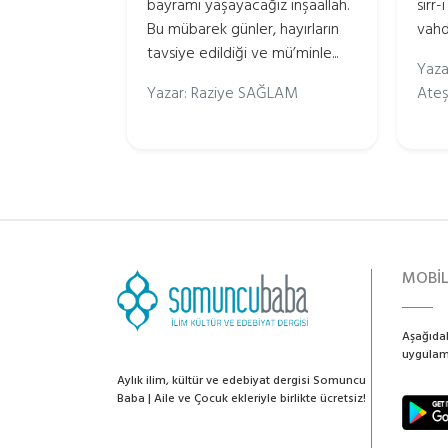
bayramı yaşayacağız inşaallah.
sırr-
Bu mübarek günler, hayırların
vahd
tavsiye edildiği ve mü’minle...
Yaza
Yazar: Raziye SAĞLAM
Ateş
MOBİ
Aşağıdak
uygulama
Aylık ilim, kültür ve edebiyat dergisi Somuncu
Baba | Aile ve Çocuk ekleriyle birlikte ücretsiz!