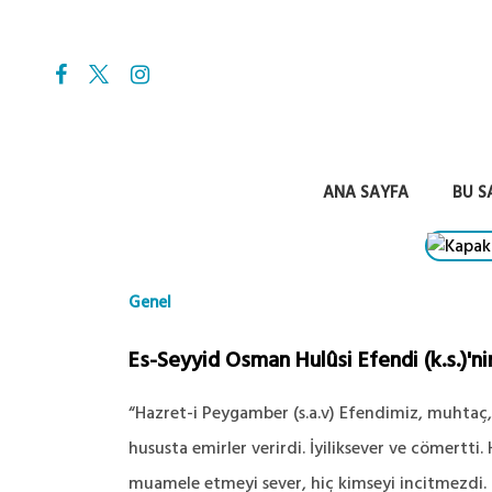
ANA SAYFA
BU S
Genel
Es-Seyyid Osman Hulûsi Efendi (k.s.)'n
“Hazret-i Peygamber (s.a.v) Efendimiz, muhtaç,
hususta emirler verirdi. İyiliksever ve cömertti.
muamele etmeyi sever, hiç kimseyi incitmezdi.