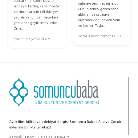
dostlarımız Kadife Kuyruk,
kalmayı tercih etmişlerdi.
üç geyik kardeş, kaplumbağa
Bunun sebebi geçen sene
ve sincaplar için çiftlikte yer
aldıkları ve satmaya
yapıldı. Yangından kaçarken
kıyamadıkları inekleri Şirin
yaralanan geyik tedavi edildi.
ve kedileri Taşkı...
Öme...
Yazar: Emine Yılmaz DERECİ
Yazar: Raziye SAĞLAM
Aylık ilim, kültür ve edebiyat dergisi Somuncu Baba | Aile ve Çocuk
ekleriyle birlikte ücretsiz!