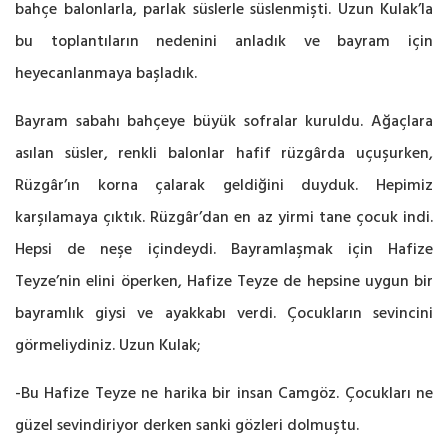
bahçe balonlarla, parlak süslerle süslenmişti. Uzun Kulak’la
bu toplantıların nedenini anladık ve bayram için
heyecanlanmaya başladık.
Bayram sabahı bahçeye büyük sofralar kuruldu. Ağaçlara
asılan süsler, renkli balonlar hafif rüzgârda uçuşurken,
Rüzgâr’ın korna çalarak geldiğini duyduk. Hepimiz
karşılamaya çıktık. Rüzgâr’dan en az yirmi tane çocuk indi.
Hepsi de neşe içindeydi. Bayramlaşmak için Hafize
Teyze’nin elini öperken, Hafize Teyze de hepsine uygun bir
bayramlık giysi ve ayakkabı verdi. Çocukların sevincini
görmeliydiniz. Uzun Kulak;
-Bu Hafize Teyze ne harika bir insan Camgöz. Çocukları ne
güzel sevindiriyor derken sanki gözleri dolmuştu.