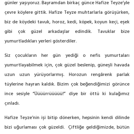
günler yaşıyoruz. Bayramdan birkaç günce Hafize Teyze’yle
çevre köylere gittik. Hafize Teyze muhtarlarla görüşürken,
biz de köydeki tavuk, horoz, kedi, köpek, koyun keçi, eşek
gibi çok güzel arkadaşlar edindik. Tavuklar bize
yumurtladıkları yerleri gösterdiler.
Siz çocukların her gün yediği o nefis yumurtaları
yumurtlayabilmek için, çok güzel beslenip, güneşli havada
uzun uzun yürüyorlarmış. Horozun rengârenk parlak
tüylerine hayran kaldık. Bizim çok beğendiğimizi görünce
ince sesiyle “Üüüürrüüüüü!” diye bir öttü ki kulağımız
çınladı.
Hafize Teyze’nin işi bitip dönerken, hepsinin kendi dilinde
bizi uğurlaması çok güzeldi. Çiftliğe geldiğimizde, bütün