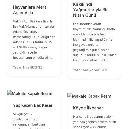
Kırkikindi
Hayvanlara Mera
Yağmurlarıyla Bir
Açan Vakıf
Nisan Günü
Vakfın Adı: Pîrî Paşa Bin Halil
Bazı insanlar vardır
Bey VakfıKurucunun Lakabı:
hayatımızda. Varlıkları hatta
Adana Beylerbeyi,
yokluklarında bile hep
RamazanoğluKurulduğu Yer:
bizimledir. Biz yaşadığımız
AdanaKuruluş Tarihi: M. 1538
her şeyde onlarla
– H. 944Pîrî Paşa, ulağın
geçirdiğimiz güzel anları
getirdiği haberle
düşünür, mutlu oluruz. Onlar
heyecanların en yükseğin...
bizim için bahar gibidir....
Yazar: Nisa ERCİYES
Yazar: Raziye SAĞLAM
Yaş Kesen Baş Keser
Köyde İlkbahar
Sevgili çocuk
Her sene kış aylarını bizlerin
dostlarım;Orman
yanında geçiren dedemler bu
yangınından kurtulan
sene köydeki evlerinde