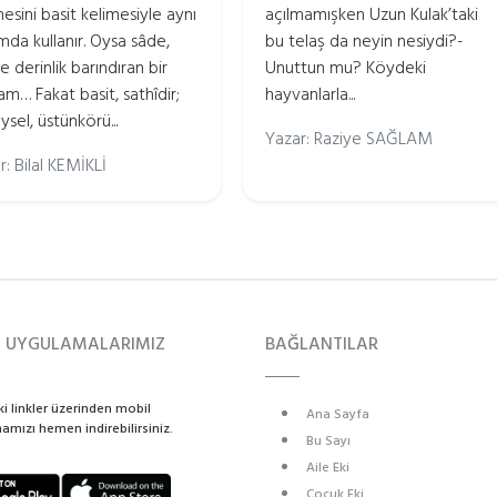
mesini basit kelimesiyle aynı
açılmamışken Uzun Kulak’taki
mda kullanır. Oysa sâde,
bu telaş da neyin nesiydi?-
e derinlik barındıran bir
Unuttun mu? Köydeki
am… Fakat basit, sathîdir;
hayvanlarla...
ysel, üstünkörü...
Yazar: Raziye SAĞLAM
r: Bilal KEMİKLİ
L UYGULAMALARIMIZ
BAĞLANTILAR
i linkler üzerinden mobil
Ana Sayfa
mızı hemen indirebilirsiniz.
Bu Sayı
Aile Eki
Çocuk Eki