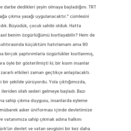
ve darbe dedikleri şeyin olmaya başladığını. TRT
kağa çıkma yasağı uygulanacaktır.” cümlesini
dık. Büyüdük, çocuk sahibi olduk. Hatta
asıl benim özgürlüğümü kısıtlayabilir? Hem de
71 muhtırasında küçüktüm hatırlamam ama 80
a birçok yaptırımlarla özgürlükler kısıtlanmış,
öyle bir gösterilmişti ki; bir kısım insanlar
rarlı etkileri zaman geçtikçe anlaşılacaktı.
lı bir şekilde yürüyordu. Yola çıktığımızda,
leriden silah sesleri gelmeye başladı. Bazı
ına sahip çıkma duygusu, insanlarda eyleme
mübarek asker üniforması içinde devletimize
ve vatanımıza sahip çıkmak adına halkını
k’ün devlet ve vatan sevgisini bir kez daha