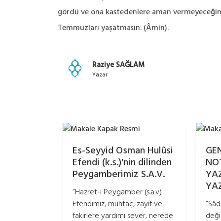
gördü ve ona kastedenlere aman vermeyeceğini 
Temmuzları yaşatmasın. (Âmin).
Raziye SAĞLAM
Yazar
Es-Seyyid Osman Hulûsi
GE
Efendi (k.s.)'nin dilinden
NO
Peygamberimiz S.A.V.
YA
YA
“Hazret-i Peygamber (s.a.v)
Efendimiz, muhtaç, zayıf ve
“Sâd
fakirlere yardımı sever, nerede
deği