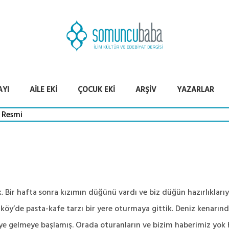
AYI
AILE EKI
ÇOCUK EKI
ARŞIV
YAZARLAR
Bir hafta sonra kızımın düğünü vardı ve biz düğün hazırlıklarıyl
öy’de pasta-kafe tarzı bir yere oturmaya gittik. Deniz kenarın
ye gelmeye başlamış. Orada oturanların ve bizim haberimiz yok he