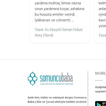
yardıma muhtaç kimse olursa
keli
onun yardımına koşar, ashabına
anla
bu hususta emirler verirdi.
içind
İyiliksever ve cömertti. ...
kavr
yüze
Yazar: Es-Seyyid Osman Hulusi
Ateş Efendi
Yaza
MOBİ
Aşağıdak
uygulama
Aylık ilim, kültür ve edebiyat dergisi Somuncu
Baba | Aile ve Çocuk ekleriyle birlikte ücretsiz!