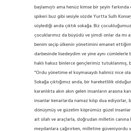
başlamıştı ama henüz kimse bir şeyin farkında de
spikeri buz gibi sesiyle sözde Yurtta Sulh Kons
söylediği anda çıktık sokağa. Biz çocukluğumuz
çocuklarımız da büyüdü ve şimdi onlar da mı a
benim seçip ülkenin yönetimini emanet ettiğim 
darbesinde lisedeydim ve yine aynı cümlelerle b
haklı haksız binlerce gençlerimiz tutuklanmış, b
“Ordu yönetime el koymasaydı halimiz nice olaca
Sokağa çıktığımız anda, bir hareketlilik olduğunu
karanlıkta akın akın gelen insanların arasına k
insanlar kenarlarda namaz kılıp dua ediyorlar,
dönüşmüş ve güzelim köprümüz güzel insanlarım
ait silah ve araçlarla, doğrudan milletin canı
meydanlara çağırırken, milletine güveniyordu 