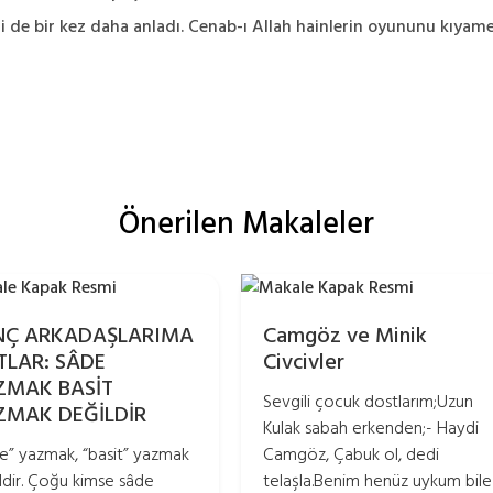
de bir kez daha anladı. Cenab-ı Allah hainlerin oyununu kıyame
Önerilen Makaleler
NÇ ARKADAŞLARIMA
Camgöz ve Minik
TLAR: SÂDE
Civcivler
ZMAK BASİT
Sevgili çocuk dostlarım;Uzun
ZMAK DEĞİLDİR
Kulak sabah erkenden;- Haydi
e” yazmak, “basit” yazmak
Camgöz, Çabuk ol, dedi
ldir. Çoğu kimse sâde
telaşla.Benim henüz uykum bile