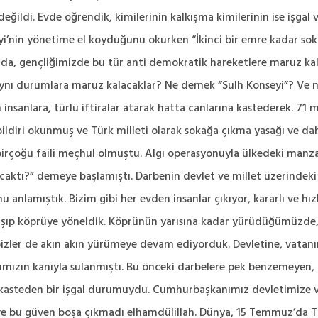
ğildi. Evde öğrendik, kimilerinin kalkışma kimilerinin ise işgal 
eyi’nin yönetime el koyduğunu okurken “İkinci bir emre kadar so
da, gençliğimizde bu tür anti demokratik hareketlere maruz kal
ynı durumlara maruz kalacaklar? Ne demek “Sulh Konseyi”? Ve n
insanlara, türlü iftiralar atarak hatta canlarına kastederek. 
ildiri okunmuş ve Türk milleti olarak sokağa çıkma yasağı ve dah
irçoğu faili meçhul olmuştu. Algı operasyonuyla ülkedeki manzara 
ktı?” demeye başlamıştı. Darbenin devlet ve millet üzerindeki za
 anlamıştık. Bizim gibi her evden insanlar çıkıyor, kararlı ve hız
arışıp köprüye yöneldik. Köprünün yarısına kadar yürüdüğümüzde, i
 bizler de akın akın yürümeye devam ediyorduk. Devletine, vatan
ızın kanıyla sulanmıştı. Bu önceki darbelere pek benzemeyen, 
na kasteden bir işgal durumuydu. Cumhurbaşkanımız devletimize 
ve bu güven boşa çıkmadı elhamdülillah. Dünya, 15 Temmuz’da Tür