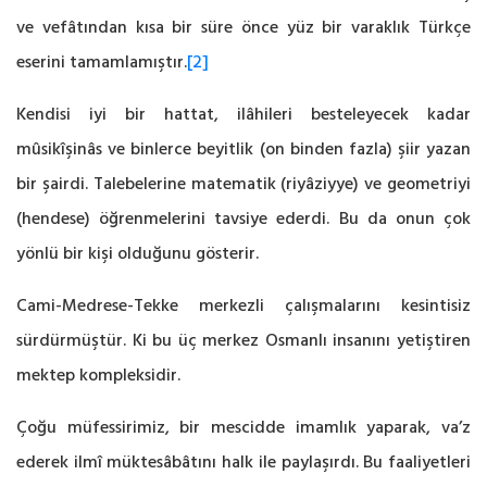
ve vefâtından kısa bir süre önce yüz bir varaklık Türkçe
eserini tamamlamıştır.
[2]
Kendisi iyi bir hattat, ilâhileri besteleyecek kadar
mûsikîşinâs ve binlerce beyitlik (on binden fazla) şiir yazan
bir şairdi. Talebelerine matematik (riyâziyye) ve geometriyi
(hendese) öğrenmelerini tavsiye ederdi. Bu da onun çok
yönlü bir kişi olduğunu gösterir.
Cami-Medrese-Tekke merkezli çalışmalarını kesintisiz
sürdürmüştür. Ki bu üç merkez Osmanlı insanını yetiştiren
mektep kompleksidir.
Çoğu müfessirimiz, bir mescidde imamlık yaparak, va’z
ederek ilmî müktesâbâtını halk ile paylaşırdı. Bu faaliyetleri