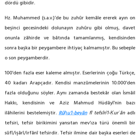
dördü gibidir.
Hz. Muhammed (s.a.v.)’de bu zuhûr kemâle ererek ayın on
beşinci gecesindeki dolunayın zuhûru gibi olmuş, davet
onunla zâhirde ve bâtında tamamlanmış, kendisinden
sonra başka bir peygambere ihtiyaç kalmamıştır. Bu sebeple
o son peygamberdir.
100’den fazla eser kaleme almıştır. Eserlerinin çoğu Türkçe,
40 kadarı Arapçadır. Kendisi manzûmelerinin 10.000’den
fazla olduğunu söyler. Aynı zamanda bestekâr olan İsmâil
Hakkı, kendisinin ve Aziz Mahmud Hüdâyî’nin bazı
ilâhilerini bestelemiştir.
Rûḥu’l-beyân
fî tefsîri’l-Ḳurʾân
adlı
tefsiri, tefsir birikimini yansıtan mev‘ıza türü önemli bir
sûfî/işârî/irfânî tefsirdir. Tefsir ilmine dair başka eserleri de