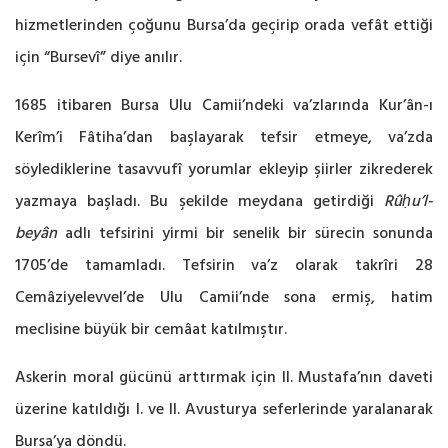
hizmetlerinden çoğunu Bursa’da geçirip orada vefât ettiği
için “Bursevî” diye anılır.
1685 itibaren Bursa Ulu Camii’ndeki va’zlarında Kur’ân-ı
Kerîm’i Fâtiha’dan başlayarak tefsir etmeye, va’zda
söylediklerine tasavvufî yorumlar ekleyip şiirler zikrederek
yazmaya başladı. Bu şekilde meydana getirdiği
Rûḥu’l-
beyân
adlı tefsirini yirmi bir senelik bir sürecin sonunda
1705’de tamamladı. Tefsirin va’z olarak takrîri 28
Cemâziyelevvel’de Ulu Camii’nde sona ermiş, hatim
meclisine büyük bir cemâat katılmıştır.
Askerin moral gücünü arttırmak için II. Mustafa’nın daveti
üzerine katıldığı I. ve II. Avusturya seferlerinde yaralanarak
Bursa’ya döndü.