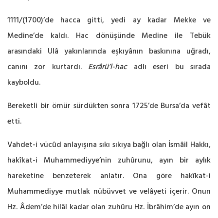
1111/(1700)’de hacca gitti, yedi ay kadar Mekke ve
Medine’de kaldı. Hac dönüşünde Medine ile Tebük
arasındaki Ulâ yakınlarında eşkıyânın baskınına uğradı,
canını zor kurtardı.
Esrârü’l-hac
adlı eseri bu sırada
kayboldu.
Bereketli bir ömür sürdükten sonra 1725’de Bursa’da vefât
etti.
Vahdet-i vücûd anlayışına sıkı sıkıya bağlı olan İsmâil Hakkı,
hakîkat-i Muhammediyye’nin zuhûrunu, ayın bir aylık
hareketine benzeterek anlatır. Ona göre hakîkat-i
Muhammediyye mutlak nübüvvet ve velâyeti içerir. Onun
Hz. Âdem’de hilâl kadar olan zuhûru Hz. İbrâhim’de ayın on