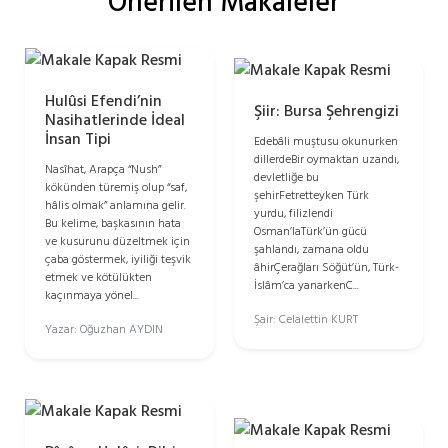
Önerilen Makaleler
Hulûsi Efendi’nin
Şiir: Bursa Şehrengizi
Nasihatlerinde İdeal
İnsan Tipi
Edebâli muştusu okunurken
dillerdeBir oymaktan uzandı,
Nasîhat, Arapça “Nush”
devletliğe bu
kökünden türemiş olup “saf,
şehirFetretteyken Türk
hâlis olmak” anlamına gelir.
yurdu, filizlendi
Bu kelime, başkasının hata
Osman’laTürk’ün gücü
ve kusurunu düzeltmek için
şahlandı, zamana oldu
çaba göstermek, iyiliği teşvik
âhirÇerağları Söğüt’ün, Türk-
etmek ve kötülükten
İslâm’ca yanarkenC...
kaçınmaya yönel...
Şair: Celalettin KURT
Yazar: Oğuzhan AYDIN