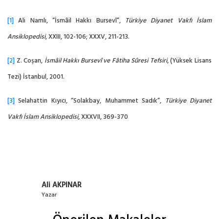
[1]
Ali Namlı, “İsmâil Hakkı Bursevî”,
Türkiye Diyanet Vakfı İslam
Ansiklopedisi
, XXIII, 102-106; XXXV, 211-213.
[2]
Z. Coşan,
İsmâil Hakkı Bursevî ve Fâtiha Sûresi Tefsiri
, (Yüksek Lisans
Tezi) İstanbul, 2001.
[3]
Selahattin Kıyıcı, “Solakbay, Muhammet Sadık”,
Türkiye Diyanet
Vakfı İslam Ansiklopedisi
, XXXVII, 369-370
Ali AKPINAR
Yazar