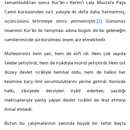
tamamladıktan sonra Kur’ân-ı Kerîm’i Lala Mustafa Paşa
Camii kürsüsünden va’z yoluyla iki defa daha hatmetmiş,
üçüncüsünü bitirmeye ömrü yetmemiştir.
[3]
Gönümüz
insanının Kur’ân ile tanışması adına bugün de bu geleneğin
camilerimizde sürdürülmesi önem arz etmektedir.
Müfessirimiz hem şair, hem de sûfî idi. Hem çok sayıda
talebe yetiştirdi, hem de irşâdıyla mürid yetiştirdi. Hem üst
düzey devlet ricâliyle hemhal oldu, hem de halkın her
kesimine karşı ilmî sorumluluklarını yerine getirdi. Kürsüde
halkı, zâviyede dervişleri irşâd ederken, yazdığı
mektuplarıyla yanlış yapan devlet ricâlini de ikaz etmeyi
ihmal etmedi.
Bütün bu çalışmalarının yanında büyük bir tefsir başta