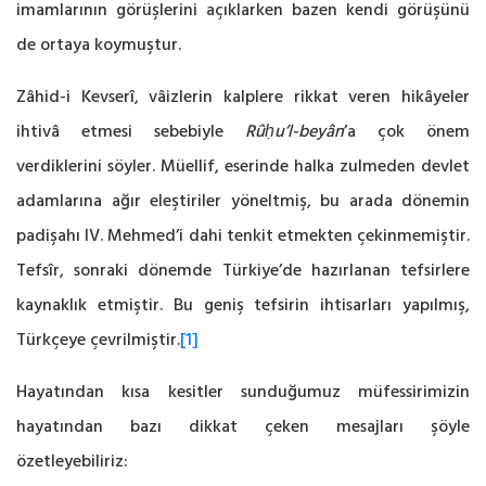
imamlarının görüşlerini açıklarken bazen kendi görüşünü
de ortaya koymuştur.
Zâhid-i Kevserî, vâizlerin kalplere rikkat veren hikâyeler
ihtivâ etmesi sebebiyle
Rûḥu’l-beyân
’a çok önem
verdiklerini söyler. Müellif, eserinde halka zulmeden devlet
adamlarına ağır eleştiriler yöneltmiş, bu arada dönemin
padişahı IV. Mehmed’i dahi tenkit etmekten çekinmemiştir.
Tefsîr, sonraki dönemde Türkiye’de hazırlanan tefsirlere
kaynaklık etmiştir. Bu geniş tefsirin ihtisarları yapılmış,
Türkçeye çevrilmiştir.
[1]
Hayatından kısa kesitler sunduğumuz müfessirimizin
hayatından bazı dikkat çeken mesajları şöyle
özetleyebiliriz: