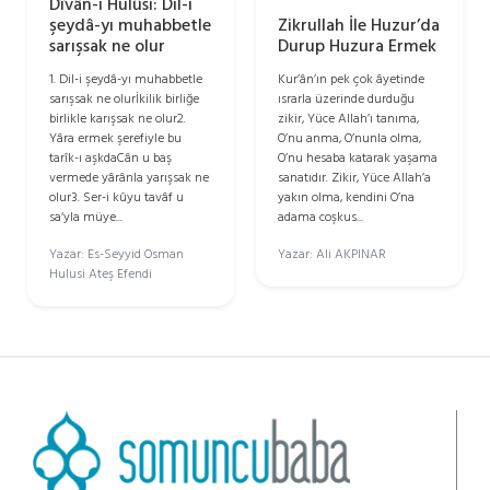
Dîvân-ı Hulûsi: Dil-i
Zikrullah İle Huzur’da
şeydâ-yı muhabbetle
Durup Huzura Ermek
sarışsak ne olur
Kur’ân’ın pek çok âyetinde
1. Dil-i şeydâ-yı muhabbetle
ısrarla üzerinde durduğu
sarışsak ne olurİkilik birliğe
zikir, Yüce Allah’ı tanıma,
birlikle karışsak ne olur2.
O’nu anma, O’nunla olma,
Yâra ermek şerefiyle bu
O’nu hesaba katarak yaşama
tarîk-ı aşkdaCân u baş
sanatıdır. Zikir, Yüce Allah’a
vermede yârânla yarışsak ne
yakın olma, kendini O’na
olur3. Ser-i kûyu tavâf u
adama coşkus...
sa‘yla müye...
Yazar: Ali AKPINAR
Yazar: Es-Seyyid Osman
Hulusi Ateş Efendi