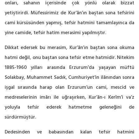
onları, sahanın içerisinde çok yönlü olarak bizzat
yetiştirirdi. Müfessirimiz de Kur’ân’ın baştan sona tefsirini
cami kürsüsünden yapmış, tefsir hatmini tamamlayınca da
yine camide, tefsir hatim merasimi yapılmıştır.
Dikkat edersek bu merasim, Kur’ân’ın baştan sona okuma
hatmi değil, onu baştan sona tefsir etme hatmidir. Nitekim
1885-1960 yılları arasında Erzurum’da yaşayan müftü
Solakbay, Muhammet Sadık, Cumhuriyet’in ilânından sonra
işgal sırasında harap olan Erzurum’un cami, mescid ve
medreselerinin imârı ile uğraşırken, Kur’ân-ı Kerîm’i va’z
yoluyla tefsir ederek hatmetme geleneğini de
sürdürmüştür.
Dedesinden ve babasından kalan tefsir hatmini