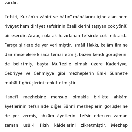
vardır.
Tefsiri, Kur’ân’ın zâhirî ve bâtınî mânâlarını içine alan hem
rivâyet hem dirâyet tefsirinin özelliklerini taşıyan çok yönlü
bir eserdir. Arapça olarak hazırlanan tefsirde çok miktarda
Farsça şiirlere de yer verilmiştir. İsmâil Hakkı, kelâm ilmine
dair meselelere kısaca temas etmiş, bazen kendi görüşlerini
de belirtmiş, başta Mu‘tezile olmak üzere Kaderiyye,
Cebriyye ve Cehmiyye gibi mezheplerin Ehl-i Sünnet’e
muhâlif görüşlerini tenkit etmiştir.
Hanefî mezhebine mensup olmakla birlikte ahkâm
âyetlerinin tefsirinde diğer Sünnî mezheplerin görüşlerine
de yer vermiş, ahkâm âyetlerini tefsir ederken zaman
zaman usûl-i fıkıh kâidelerini zikretmiştir. Mezhep