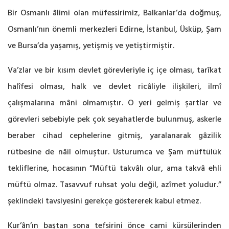
Bir Osmanlı âlimi olan müfessirimiz, Balkanlar’da doğmuş,
Osmanlı’nın önemli merkezleri Edirne, İstanbul, Üsküp, Şam
ve Bursa’da yaşamış, yetişmiş ve yetiştirmiştir.
Va’zlar ve bir kısım devlet görevleriyle iç içe olması, tarîkat
halîfesi olması, halk ve devlet ricâliyle ilişkileri, ilmî
çalışmalarına mâni olmamıştır. O yeri gelmiş şartlar ve
görevleri sebebiyle pek çok seyahatlerde bulunmuş, askerle
beraber cihad cephelerine gitmiş, yaralanarak gâzilik
rütbesine de nâil olmuştur. Usturumca ve Şam müftülük
tekliflerine, hocasının “Müftü takvâlı olur, ama takvâ ehli
müftü olmaz. Tasavvuf ruhsat yolu değil, azîmet yoludur.”
şeklindeki tavsiyesini gerekçe göstererek kabul etmez.
Kur’ân’ın baştan sona tefsirini önce cami kürsülerinden