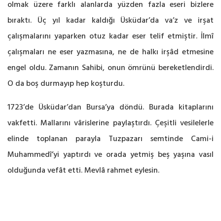
olmak üzere farklı alanlarda yüzden fazla eseri bizlere
bıraktı. Üç yıl kadar kaldığı Üsküdar’da va’z ve irşat
çalışmalarını yaparken otuz kadar eser telif etmiştir. İlmî
çalışmaları ne eser yazmasına, ne de halkı irşâd etmesine
engel oldu. Zamanın Sahibi, onun ömrünü bereketlendirdi.
O da boş durmayıp hep koşturdu.
1723’de Üsküdar’dan Bursa’ya döndü. Burada kitaplarını
vakfetti. Mallarını vârislerine paylaştırdı. Çeşitli vesilelerle
elinde toplanan parayla Tuzpazarı semtinde Cami-i
Muhammedî’yi yaptırdı ve orada yetmiş beş yaşına vasıl
olduğunda vefât etti. Mevlâ rahmet eylesin.