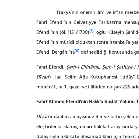
Trakya’nın önemli ilim ve irfan merkezleri
Fahrî Efendi’nin Celvetiyye Tarîkatı’na mens
[5]
Efendi’nin (öl. 1151/1738)
oğlu Hüseyin Şâhî’de
Efendi’nin mürîdi olduktan sonra İstanbul’a yerl
[8]
Efendi Dergâhı’na
defnedildiği konusunda gen
Fahrî Efendi,
Şerh-i Elifnâme
,
Şerh-i Şathiye-i
Dîvân
’ı Hacı Selim Ağa Kütüphanesi Hüdâyî E
münâcât, na’t, gazel ve ilâhîden oluşan 225 ad
Fahrî Ahmed Efendi’nin Hakk’a Vuslat Yolunu Ta
Dîvân
’ında ilim anlayışını zâhir ve bâtın şeklind
eleştiriler sıralamış, onları hakîkat arayışında
dolayısıyla hakîkate ulaşamadıkları için tenkit