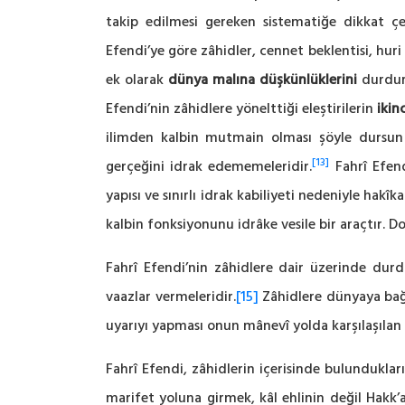
takip edilmesi gereken sistematiğe dikkat çek
Efendi’ye göre zâhidler, cennet beklentisi, hur
ek olarak
dünya malına düşkünlüklerini
durdur
Efendi’nin zâhidlere yönelttiği eleştirilerin
ikinc
ilimden kalbin mutmain olması şöyle dursun bi
[13]
gerçeğini idrak edememeleridir.
Fahrî Efend
yapısı ve sınırlı idrak kabiliyeti nedeniyle hak
kalbin fonksiyonunu idrâke vesile bir araçtır. Dol
Fahrî Efendi’nin zâhidlere dair üzerinde dur
vaazlar vermeleridir.
[15]
Zâhidlere dünyaya bağl
uyarıyı yapması onun mânevî yolda karşılaşılan
Fahrî Efendi, zâhidlerin içerisinde bulundukla
marifet yoluna girmek, kâl ehlinin değil Hakk’