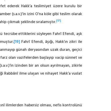
fet ederek Hakk’a teslimiyet üzere kurulu bir
ber (s.a.v.)’in izini O’na köle gibi teslim olarak
[17]
ahip çıkmak şeklinde sıralamıştır.
ü tecrübe ettiklerini söyleyen Fahrî Efendi, aşk
nmuştur.
[19]
Fahrî Efendi, âşığı, Hakk’ın zikri ile
aldanmayıp günah deryasından uzak duran, geçici
arz olan vazifelerden başlayıp vacip sünnet ve
a.v.)’in izinden bir an olsun ayrılmayan, zikirle
ceği Rabbânî ilme ulaşan ve nihayet Hakk’a vuslat
nî ilimlerden habersiz olması, nefis kontrolünü