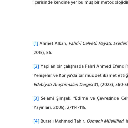
içerisinde kendine yer bulmuş bir metodolojidir
[1]
Ahmet Alkan,
Fahrî-i Celvetî: Hayatı, Eserler
2015), 56.
[2]
Yapılan bir çalışmada Fahrî Ahmed Efendi’ni
Yenişehir ve Konya’da bir müddet ikâmet ettiği 
Edebiyatı Araştırmaları Dergisi
31, (2023), 560-5
[3]
Selami Şimşek, “Edirne ve Çevresinde Celv
Yayınları, 2005), 2/114-115.
[4]
Bursalı Mehmed Tahir,
Osmanlı Müellifleri
, 