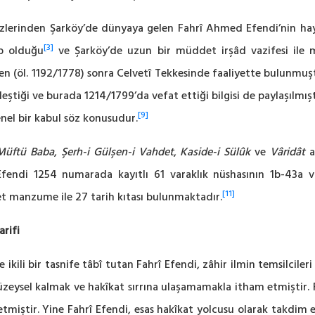
nden Şarköy’de dünyaya gelen Fahrî Ahmed Efendi’nin hayat
[3]
up olduğu
ve Şarköy’de uzun bir müddet irşâd vazifesi ile m
n (öl. 1192/1778) sonra Celvetî Tekkesinde faaliyette bulunmuş
eştiği ve burada 1214/1799’da vefat ettiği bilgisi de paylaşılmışt
[9]
el bir kabul söz konusudur.
 Müftü Baba
,
Şerh-i Gülşen-i Vahdet
,
Kaside-i Sülûk
ve
Vâridât
a
fendi 1254 numarada kayıtlı 61 varaklık nüshasının 1b-43a va
[11]
et manzume ile 27 tarih kıtası bulunmaktadır.
rifi
e ikili bir tasnife tâbî tutan Fahrî Efendi, zâhir ilmin temsilcile
 yüzeysel kalmak ve hakîkat sırrına ulaşamamakla itham etmiştir. 
 etmiştir. Yine Fahrî Efendi, esas hakîkat yolcusu olarak takdi