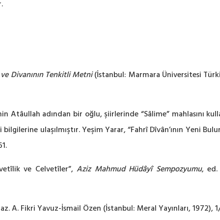
.
i ve Divanının Tenkitli Metni
(İstanbul: Marmara Üniversitesi Türki
n Atâullah adından bir oğlu, şiirlerinde “Sâlime” mahlasını kull
bilgilerine ulaşılmıştır. Yeşim Yarar, “Fahrî Dîvân’ının Yeni Bul
61.
etîlik ve Celvetîler”,
Aziz Mahmud Hüdâyî Sempozyumu
, ed.
haz. A. Fikri Yavuz-İsmail Özen (İstanbul: Meral Yayınları, 1972), 1