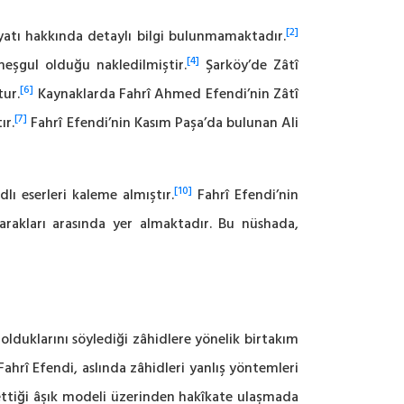
[2]
ı hakkında detaylı bilgi bulunmamaktadır.
[4]
eşgul olduğu nakledilmiştir.
Şarköy’de Zâtî
[6]
tur.
Kaynaklarda Fahrî Ahmed Efendi’nin Zâtî
[7]
ır.
Fahrî Efendi’nin Kasım Paşa’da bulunan Ali
[10]
dlı eserleri kaleme almıştır.
Fahrî Efendi’nin
rakları arasında yer almaktadır. Bu nüshada,
ri olduklarını söylediği zâhidlere yönelik birtakım
Fahrî Efendi, aslında zâhidleri yanlış yöntemleri
m ettiği âşık modeli üzerinden hakîkate ulaşmada