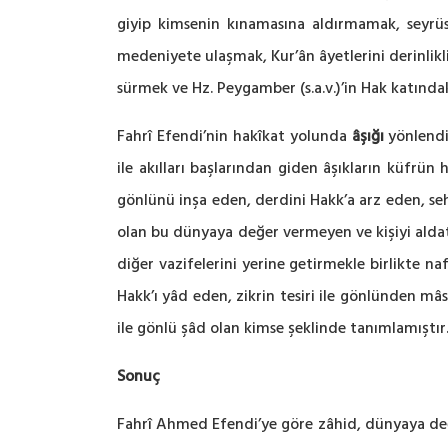
giyip kimsenin kınamasına aldırmamak, seyrüs
medeniyete ulaşmak, Kur’ân âyetlerini derinlikli 
sürmek ve Hz. Peygamber (s.a.v.)’in Hak katındak
Fahrî Efendi’nin hakîkat yolunda
âşığı
yönlendir
ile akılları başlarından giden âşıkların küfrün 
gönlünü inşa eden, derdini Hakk’a arz eden, se
olan bu dünyaya değer vermeyen ve kişiyi alda
diğer vazifelerini yerine getirmekle birlikte na
Hakk’ı yâd eden, zikrin tesiri ile gönlünden mâs
ile gönlü şâd olan kimse şeklinde tanımlamıştır
Sonuç
Fahrî Ahmed Efendi’ye göre zâhid, dünyaya değe