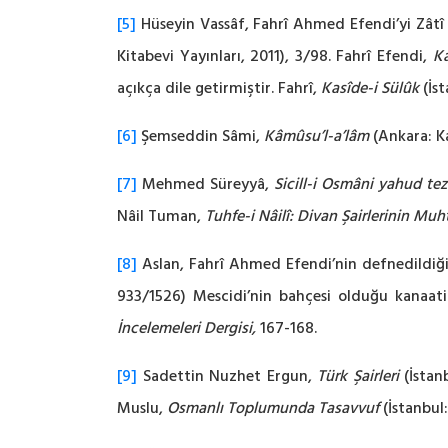
[5]
Hüseyin Vassâf, Fahrî Ahmed Efendi’yi Zâtî E
Kitabevi Yayınları, 2011), 3/98. Fahrî Efendi,
Ka
açıkça dile getirmiştir. Fahrî,
Kasîde-i Sülûk
(İst
[6]
Şemseddin Sâmi,
Kâmûsu’l-a’lâm
(Ankara: Ka
[7]
Mehmed Süreyyâ,
Sicill-i Osmâni yahud tez
Nâil Tuman,
Tuhfe-i Nâilî: Divan Şairlerinin Muht
[8]
Aslan, Fahrî Ahmed Efendi’nin defnedildiği
933/1526) Mescidi’nin bahçesi olduğu kanaatin
İncelemeleri Dergisi,
167-168.
[9]
Sadettin Nuzhet Ergun,
Türk Şairleri
(İstan
Muslu,
Osmanlı Toplumunda Tasavvuf
(İstanbul: