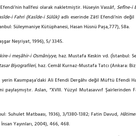
fendi’nin halîfesi olarak nakletmiştir. Hüseyin Vassâf,
Sefîne-i 
sîde-i Fahri (Kasîde-i Sülûk)
adlı eserinde Zâtî Efendi’nin değil
anbul: Süleymaniye Kütüphanesi, Hasan Hüsnü Paşa,777), 58a.
şgar Neşriyat, 1996), 5/ 3345.
kire-i meşâhir-i Osmâniyye,
haz. Mustafa Keskin vd. (İstanbul: S
asar Biyografileri,
haz. Cemâl Kurnaz-Mustafa Tatcı (Ankara: Bizi
 yerin Kasımpaşa’daki Ali Efendi Dergâhı değil Müftü Efendi Ha
i paylaşmıştır. Aslan, “XVIII. Yüzyıl Mutasavvıf Şairlerinden
bul: Suhulet Matbaası, 1936), 3/1380-1382; Fatin Davud,
Hâtimet
 İnsan Yayınları, 2004), 466, 468.