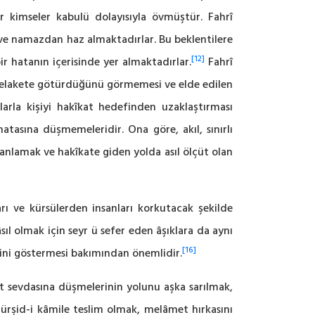
ar kimseler kabulü dolayısıyla övmüştür. Fahrî
 ve namazdan haz almaktadırlar. Bu beklentilere
[12]
ir hatanın içerisinde yer almaktadırlar.
Fahrî
u felakete götürdüğünü görmemesi ve elde edilen
larla kişiyi hakîkat hedefinden uzaklaştırması
tasına düşmemeleridir. Ona göre, akıl, sınırlı
u anlamak ve hakîkate giden yolda asıl ölçüt olan
rı ve kürsülerden insanları korkutacak şekilde
l olmak için seyr ü sefer eden âşıklara da aynı
[16]
ni göstermesi bakımından önemlidir.
at sevdasına düşmelerinin yolunu aşka sarılmak,
mürşid-i kâmile teslim olmak, melâmet hırkasını