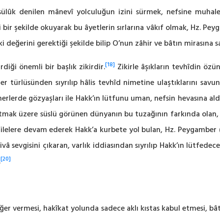
ülûk denilen mânevî yolculuğun izini sürmek, nefsine muhale
bir şekilde okuyarak bu âyetlerin sırlarına vâkıf olmak, Hz. Peygam
i değerini gerektiği şekilde bilip O’nun zâhir ve bâtın mirasına s
[18]
diği önemli bir başlık zikirdir.
Zikirle âşıkların tevhîdin özün
her türlüsünden sıyrılıp hâlis tevhîd nimetine ulaştıklarını savu
herlerde gözyaşları ile Hakk’ın lütfunu uman, nefsin hevasına 
tmak üzere süslü görünen dünyanın bu tuzağının farkında olan, f
filelere devam ederek Hakk’a kurbete yol bulan, Hz. Peygamber (s.
ivâ sevgisini çıkaran, varlık iddiasından sıyrılıp Hakk’ın lütfede
[20]
.
r vermesi, hakîkat yolunda sadece aklı kıstas kabul etmesi, bâtı