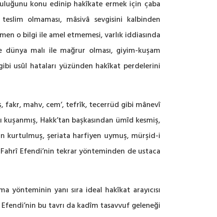
lculuğunu konu edinip hakîkate ermek için çaba
teslim olmaması, mâsivâ sevgisini kalbinden
men o bilgi ile amel etmemesi, varlık iddiasında
ve dünya malı ile mağrur olması, giyim-kuşam
ibi usûl hataları yüzünden hakîkat perdelerini
 fakr, mahv, cem‘, tefrîk, tecerrüd gibi mânevî
ğını kuşanmış, Hakk’tan başkasından ümîd kesmiş,
an kurtulmuş, şeriata harfiyen uymuş, mürşid-i
de Fahrî Efendi’nin tekrar yönteminden de ustaca
ama yönteminin yanı sıra ideal hakîkat arayıcısı
î Efendi’nin bu tavrı da kadîm tasavvuf geleneği