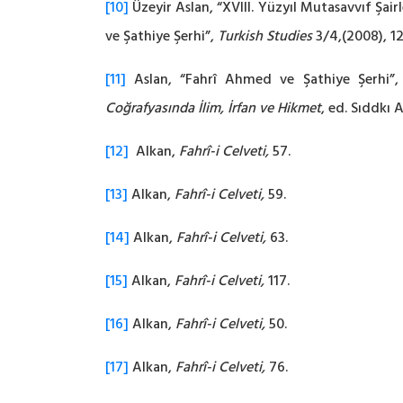
[10]
Üzeyir Aslan, “XVIII. Yüzyıl Mutasavvıf Şai
ve Şathiye Şerhi”,
Turkish Studies
3/4,(2008), 1
[11]
Aslan, “Fahrî Ahmed ve Şathiye Şerhi”, 12
Coğrafyasında İlim, İrfan ve Hikmet
, ed. Sıddkı 
[12]
Alkan,
Fahrî-i Celveti,
57.
[13]
Alkan,
Fahrî-i Celveti,
59.
[14]
Alkan,
Fahrî-i Celveti,
63.
[15]
Alkan,
Fahrî-i Celveti,
117.
[16]
Alkan,
Fahrî-i Celveti,
50.
[17]
Alkan,
Fahrî-i Celveti,
76.