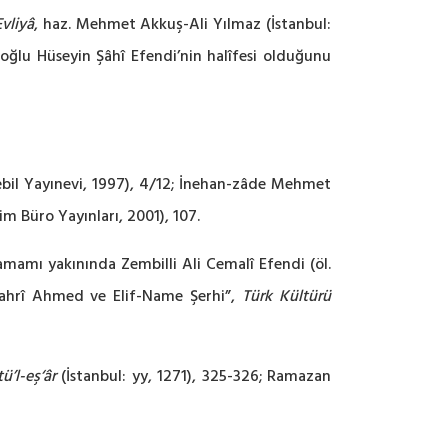
Evliyâ
, haz. Mehmet Akkuş-Ali Yılmaz (İstanbul:
 oğlu Hüseyin Şâhî Efendi’nin halîfesi olduğunu
ebil Yayınevi, 1997), 4/12; İnehan-zâde Mehmet
m Büro Yayınları, 2001), 107.
mamı yakınında Zembilli Ali Cemalî Efendi (öl.
 Fahrî Ahmed ve Elif-Name Şerhi”,
Türk Kültürü
ü’l-eş‘âr
(İstanbul: yy, 1271), 325-326; Ramazan