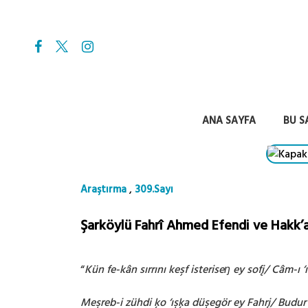
ANA SAYFA
BU S
,
Araştırma
309.Sayı
Şarköylü Fahrî Ahmed Efendi ve Hakk’a
“
Kün fe-kân sırrını keşf isteriseŋ ey sofį/ Câm-ı ‘ı
Meşreb-i zühdi ķo ‘ışķa düşegör ey Fahrį/ Budur