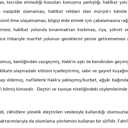
ı, tecrübe etmediği hususları konuşma yanlışlığı, hakîkat yo
n nasipdâr olamaması, hakîkat rehberi olan mürşid-i kâmile 
ünnî ilme ulaşamaması, bilgiyi elde etmek için çabalamasına rağ
tmesi, hakîkat yolunda kınanmaktan korkması, riya, şöhret 
e itibariyle marifet yolunun gereklerini yerine getirememesi g
ulmuş, benliğinden vazgeçmiş, Hakk’ın aşkı ile kendinden geçmiş,
kîkate ulaşmadaki etkisini içselleştirmiş, sabır ve gayret kuşa
aşı dökmüş, nafilelerle Hakk’a yaklaşmış/kurbet, ağyâr bağınd
’ı bilmiş kimsedir. Eleştiri ve tavsiye niteliğindeki söylemlerin
, zâhidlere yönelik eleştirileri vesilesiyle kullandığı olumsuzl
 aktarımlarıyla da olumlama yöntemini kullanan bir sûfîdir. Fahr