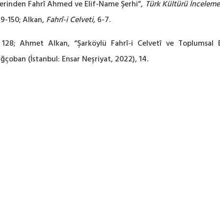
rlerinden Fahrî Ahmed ve Elif-Name Şerhi”,
Türk Kültürü İnceleme
29-150; Alkan,
Fahrî-i Celveti,
6-7.
8; Ahmet Alkan, “Şarköylü Fahrî-i Celvetî ve Toplumsal Eleşt
Ağçoban (İstanbul: Ensar Neşriyat, 2022), 14.