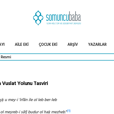
AYI
AILE EKI
ÇOCUK EKI
ARŞIV
YAZARLAR
 Vuslat Yolunu Tasviri
şķ u mey-i ‘irfân ile ol leb ber-leb
[1]
 ol meşreb-i sâfį budur ol haķ mezheb
.”