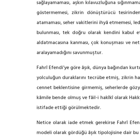
sağlayamaması, aşkın kılavuzluğuna sığınmamas
göstermemesi, zikrin dönüştürücü tesirinde
atamaması, seher vakitlerini ihyâ etmemesi, led
bulunması, tek doğru olarak kendini kabul e
aldatmacasına kanması, çok konuşması ve netic
aralayamadığını savunmuştur.
Fahrî Efendi’ye göre âşık, dünya bağından kurt
yolculuğun duraklarını tecrübe etmiş, zikrin ha
cennet beklentisine girmemiş, seherlerde gözy
kâmile bende olmuş ve fâil-i hakîkî olarak Hakk
istifade ettiği görülmektedir.
Netice olarak iade etmek gerekirse Fahrî Efendi
modeli olarak gördüğü âşık tipolojisine dair bu