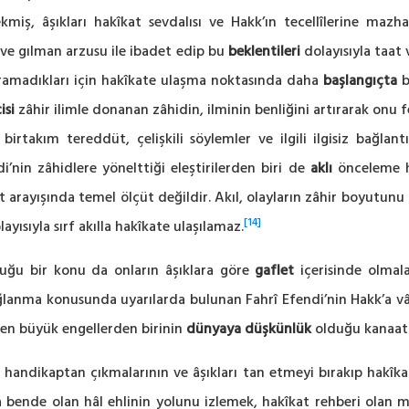
miş, âşıkları hakîkat sevdalısı ve Hakk’ın tecellîlerine mazh
i ve gılman arzusu ile ibadet edip bu
beklentileri
dolayısıyla taat
amadıkları için hakîkate ulaşma noktasında daha
başlangıçta
b
isi
zâhir ilimle donanan zâhidin, ilminin benliğini artırarak on
rtakım tereddüt, çelişkili söylemler ve ilgili ilgisiz bağlantı
i’nin zâhidlere yönelttiği eleştirilerden biri de
aklı
önceleme ha
îkat arayışında temel ölçüt değildir. Akıl, olayların zâhir boyutun
[14]
ayısıyla sırf akılla hakîkate ulaşılamaz.
duğu bir konu da onların âşıklara göre
gaflet
içerisinde olmala
anma konusunda uyarılarda bulunan Fahrî Efendi’nin Hakk’a vâsı
 en büyük engellerden birinin
dünyaya düşkünlük
olduğu kanaati
rı handikaptan çıkmalarının ve âşıkları tan etmeyi bırakıp hakîk
a bende olan hâl ehlinin yolunu izlemek, hakîkat rehberi olan 