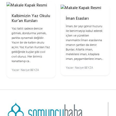
Kalbimizin Yaz Okulu
İman Esasları
Kur’an Kursları
İman; bir şeyi gönül huzuru
Yaz tatili sadece denize
ile benimseyip kabul ederek
gitmek, dondurma yemek,
içten ve yürekten
parkta oynamak değildir.
inanmaktır.İman esaslarına
Yazın bir de kalbin okulu
imanın şartları da denir.
açılır; Yaz Kur’an Kursları.Yaz
Bunlar; Allah'a iman,
geldiğinde kuşlar gibi cıvıl
meleklere iman, kitaplara
cıvıl oluruz. Her birimiz
iman, peygamberlere iman,...
kanatlanıp ca...
Yazar: Naciye BEYZA
Yazar: Naciye BEYZA