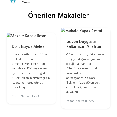
Yazar
Önerilen Makaleler
Güven Duygusu;
Dört Büyük Melek
Kalbimizin Anahtarı
İmanın şartlarından biri de
Güven duygusu; birinin veya
meleklere iman
bir şeyin doğru ve güvenilir
etmektir. Melekler nuranî
olduğuna inanmaktır.
varlıklardır. Dişi veya erkek
Ailemizle, çevremizdeki
ayrımı söz konusu değildir.
insanlarla ve
Sürekli Allah'ın emrettiği gibi
arkadaşlarımızla olan
ibadet ile meşguldürler.
ilişkilerimizde güven çok
İnsanlar gi...
önemlidir. Çünkü güven
duygusu...
Yazar: Naciye BEYZA
Yazar: Naciye BEYZA