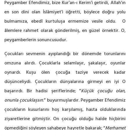
Peygamber Efendimiz, bize Kur’an-ı Kerim’i getirdi, Allah’ın
en son dini olan İslâmiyet’i öğretti, böylece doğru yolu
bulmamıza, ebedî kurtuluşa ermemize vesile oldu. O
âlemlere rahmet olarak gönderilmiş, en güzel örnektir. O,
peygamberlerin sonuncusudur.
Çocukları sevmenin ayıplandığı bir dönemde torunlarını
omzuna alırdı. Çocuklarla selamlaşır, şakalaşır, oyunlar
oynardı. Kuşu ölen çocuğa taziye verecek kadar
düşünceliydi. Çocukların dünyalarına girmeyi en iyi O
başarırdı. Bir hadisi şeriflerinde; ”
Küçük çocuğu olan,
onunla çocuklaşsın
.” buyurmuşlardır. Peygamber Efendimiz
çocukların kusurlarını hoş karşılamış, hasta olduklarında
ziyaretlerine gitmiştir. On çocuğu olduğu halde hiçbirini
öpmediğini söyleyen sahabeye hayretle bakarak; “
Merhamet