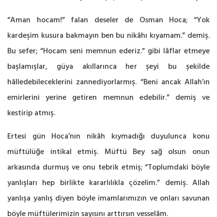
“Aman hocam!” falan deseler de Osman Hoca; “Yok
kardeşim kusura bakmayın ben bu nikâhı kıyamam.” demiş.
Bu sefer; “Hocam seni memnun ederiz.” gibi lâflar etmeye
başlamışlar, güya akıllarınca her şeyi bu şekilde
hâlledebileceklerini zannediyorlarmış. “Beni ancak Allah’ın
emirlerini yerine getiren memnun edebilir.” demiş ve
kestirip atmış.
Ertesi gün Hoca’nın nikâh kıymadığı duyulunca konu
müftülüğe intikal etmiş. Müftü Bey sağ olsun onun
arkasında durmuş ve onu tebrik etmiş; “Toplumdaki böyle
yanlışları hep birlikte kararlılıkla çözelim.” demiş. Allah
yanlışa yanlış diyen böyle imamlarımızın ve onları savunan
böyle müftülerimizin sayısını arttırsın vesselâm.