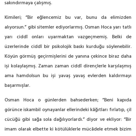
sakındırmaya çalışmış.
Kimileri; “Bir eğlencemiz bu var, bunu da elimizden
alıyorsun.” gibi sitemler ediyorlarmış. Osman Hoca yarı tatlı
yarı ciddî onları uyarmaktan vazgeçmemiş. Belki de
üzerlerinde ciddî bir psikolojik baskı kurduğu söylenebilir.
Köyün görmüş geçirmişlerini de yanına çekince biraz daha
işi kolaylaşmış. Zaman zaman ciddî dirençlerle karşılaşmış
ama hamdolsun bu işi yavaş yavaş evlerden kaldırmayı
başarmışlar.
Osman Hoca o günlerden bahsederken; “Beni kapıda
görünce iskambil oynayanlar ellerindeki kâğıtları fırlatıp, çil
cücüğü gibi sağa sola dağılıyorlardı.” diyor ve ekliyor: “Bir
imam olarak elbette ki kötülüklerle mücâdele etmek bizim