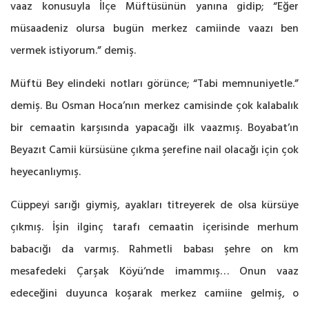
vaaz konusuyla İlçe Müftüsünün yanına gidip; “Eğer
müsaadeniz olursa bugün merkez camiinde vaazı ben
vermek istiyorum.” demiş.
Müftü Bey elindeki notları görünce; “Tabi memnuniyetle.”
demiş. Bu Osman Hoca’nın merkez camisinde çok kalabalık
bir cemaatin karşısında yapacağı ilk vaazmış. Boyabat’ın
Beyazıt Camii kürsüsüne çıkma şerefine nail olacağı için çok
heyecanlıymış.
Cüppeyi sarığı giymiş, ayakları titreyerek de olsa kürsüye
çıkmış. İşin ilginç tarafı cemaatin içerisinde merhum
babacığı da varmış. Rahmetli babası şehre on km
mesafedeki Çarşak Köyü‘nde imammış… Onun vaaz
edeceğini duyunca koşarak merkez camiine gelmiş, o