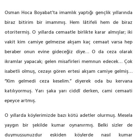
Osman Hoca Boyabat’ta imamlık yaptığı gençlik yıllarında
biraz bitirim bir imammış. Hem lâtifeli hem de biraz
otoritermiş. O yıllarda cemaatle birlikte karar almışlar; iki
vakit kim camiye gelmezse akşam kaç cemaat varsa hep
beraber onun evine gideceğiz diye… O da ceza olarak
ikramlar yapacak; gelen misafirleri memnun edecek… Çok
isabetli olmuş, cezayı gören ertesi akşam camiye gelmiş…
“Kim gelmedi ceza keselim.” diyerek oda bu kervana
katılıyormuş. Yarı şaka yarı ciddî derken, cami cemaati
epeyce artmış.
O yıllarda köylerimizde bazı kötü adetler olurmuş. Mesela
yaygın bir şekilde kumar oynanırmış. Belki sizler de
duymuşsunuzdur eskiden köylerde nasıl kumar