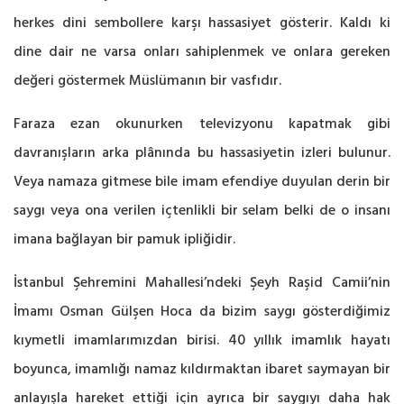
herkes dini sembollere karşı hassasiyet gösterir. Kaldı ki
dine dair ne varsa onları sahiplenmek ve onlara gereken
değeri göstermek Müslümanın bir vasfıdır.
Faraza ezan okunurken televizyonu kapatmak gibi
davranışların arka plânında bu hassasiyetin izleri bulunur.
Veya namaza gitmese bile imam efendiye duyulan derin bir
saygı veya ona verilen içtenlikli bir selam belki de o insanı
imana bağlayan bir pamuk ipliğidir.
İstanbul Şehremini Mahallesi’ndeki Şeyh Raşid Camii’nin
İmamı Osman Gülşen Hoca da bizim saygı gösterdiğimiz
kıymetli imamlarımızdan birisi. 40 yıllık imamlık hayatı
boyunca, imamlığı namaz kıldırmaktan ibaret saymayan bir
anlayışla hareket ettiği için ayrıca bir saygıyı daha hak