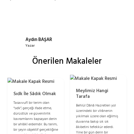
Aydın BAŞAR
Yazar
Önerilen Makaleler
Meylimiz Hangi
Sıdk İle Sâdık Olmak
Tarafa
Tasavvufî bir terim olan
Behlül Dânâ Hazretleri yol
“sıdk”; gerçeği ifade etme,
üzerindeki bir vîrânenin
dürüstlük ve güvenilirlik
yıkılmak üzere olan eğilmiş
kavramlarını kapsayan derin
duvarına bakıp sık sık
bir ahlâkî erdemdir. Bu terim,
âkıbetini tefekkür ederdi.
bir şeyin objektif gerçekliğine
Yine bir gün derin bir