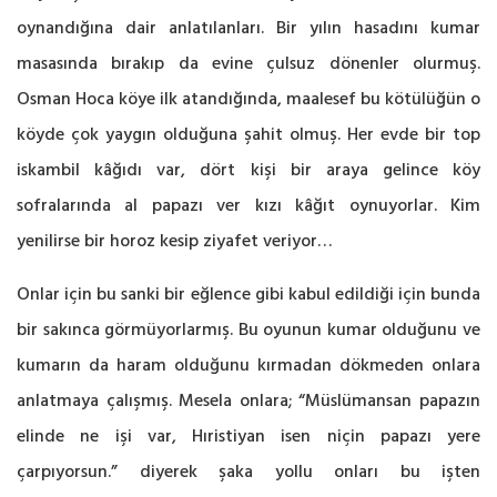
oynandığına dair anlatılanları. Bir yılın hasadını kumar
masasında bırakıp da evine çulsuz dönenler olurmuş.
Osman Hoca köye ilk atandığında, maalesef bu kötülüğün o
köyde çok yaygın olduğuna şahit olmuş. Her evde bir top
iskambil kâğıdı var, dört kişi bir araya gelince köy
sofralarında al papazı ver kızı kâğıt oynuyorlar. Kim
yenilirse bir horoz kesip ziyafet veriyor…
Onlar için bu sanki bir eğlence gibi kabul edildiği için bunda
bir sakınca görmüyorlarmış. Bu oyunun kumar olduğunu ve
kumarın da haram olduğunu kırmadan dökmeden onlara
anlatmaya çalışmış. Mesela onlara; “Müslümansan papazın
elinde ne işi var, Hıristiyan isen niçin papazı yere
çarpıyorsun.” diyerek şaka yollu onları bu işten