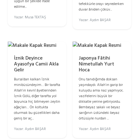
uygun bir şekilde ifade
tefekkürle orayı seyrederken
edilme...
duvar âniden çöküv...
Yazar: Musa TEKTAŞ
Yazar: Aydın BAŞAR
İznik Deyince
Japonya Fâtihi
Ayasofya Camii Akla
Nimetullah Yurt
Gelir
Hoca
Bursa’dan kalkan İznik
Onu tanıdığımda doksan
minibüsündeyim… Bir tarafta
yaşındaydı. Allah’ın garip bir
Allah’ın kevnî âyetlerinden
kuluydu ama naz yapmıyor,
İznik Gölü, diğer tarafta yol
vazifelerini büyük bir
boyunca hiç bitmeyen zeytin
dikkatle yerine getiriyordu.
ağaçları… Ön koltukta
Bembeyaz sakalı ve beyaz
oturmak bu güzellikleri daha
sarığının üstündeki beyaz
geniş bir aç...
örtüsüyle nurdan ...
Yazar: Aydın BAŞAR
Yazar: Aydın BAŞAR