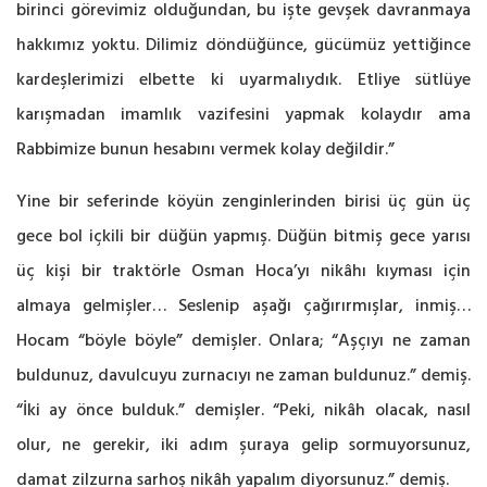
birinci görevimiz olduğundan, bu işte gevşek davranmaya
hakkımız yoktu. Dilimiz döndüğünce, gücümüz yettiğince
kardeşlerimizi elbette ki uyarmalıydık. Etliye sütlüye
karışmadan imamlık vazifesini yapmak kolaydır ama
Rabbimize bunun hesabını vermek kolay değildir.”
Yine bir seferinde köyün zenginlerinden birisi üç gün üç
gece bol içkili bir düğün yapmış. Düğün bitmiş gece yarısı
üç kişi bir traktörle Osman Hoca’yı nikâhı kıyması için
almaya gelmişler… Seslenip aşağı çağırırmışlar, inmiş…
Hocam “böyle böyle” demişler. Onlara; “Aşçıyı ne zaman
buldunuz, davulcuyu zurnacıyı ne zaman buldunuz.” demiş.
“İki ay önce bulduk.” demişler. “Peki, nikâh olacak, nasıl
olur, ne gerekir, iki adım şuraya gelip sormuyorsunuz,
damat zilzurna sarhoş nikâh yapalım diyorsunuz.” demiş.