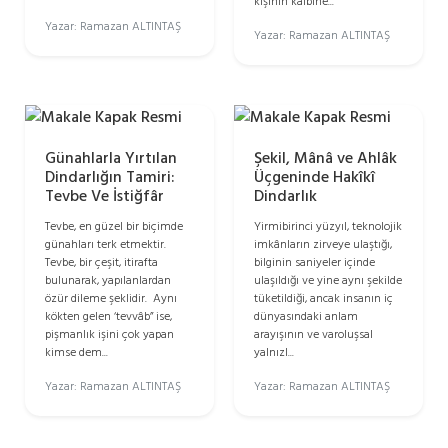
kişinin kalbine...
Yazar: Ramazan ALTINTAŞ
Yazar: Ramazan ALTINTAŞ
Günahlarla Yırtılan
Şekil, Mânâ ve Ahlâk
Dindarlığın Tamiri:
Üçgeninde Hakîkî
Tevbe Ve İstiğfâr
Dindarlık
Tevbe, en güzel bir biçimde
Yirmibirinci yüzyıl, teknolojik
günahları terk etmektir.
imkânların zirveye ulaştığı,
Tevbe, bir çeşit, itirafta
bilginin saniyeler içinde
bulunarak, yapılanlardan
ulaşıldığı ve yine aynı şekilde
özür dileme şeklidir. Aynı
tüketildiği, ancak insanın iç
kökten gelen ‘tevvâb” ise,
dünyasındaki anlam
pişmanlık işini çok yapan
arayışının ve varoluşsal
kimse dem...
yalnızl...
Yazar: Ramazan ALTINTAŞ
Yazar: Ramazan ALTINTAŞ