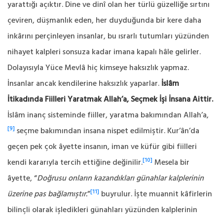
yarattığı açıktır. Dine ve dinî olan her türlü güzelliğe sırtını
çeviren, düşmanlık eden, her duyduğunda bir kere daha
inkârını perçinleyen insanlar, bu ısrarlı tutumları yüzünden
nihayet kalpleri sonsuza kadar imana kapalı hâle gelirler.
Dolayısıyla Yüce Mevlâ hiç kimseye haksızlık yapmaz.
İnsanlar ancak kendilerine haksızlık yaparlar.
İslâm
İtikadında Fiilleri Yaratmak Allah’a, Seçmek İşi İnsana Aittir.
İslâm inanç sisteminde fiiller, yaratma bakımından Allah’a,
[9]
seçme bakımından insana nispet edilmiştir. Kur’ân’da
geçen pek çok âyette insanın, iman ve küfür gibi fiilleri
[10]
kendi kararıyla tercih ettiğine değinilir.
Mesela bir
âyette, “
Doğrusu onların kazandıkları günahlar kalplerinin
[11]
üzerine pas bağlamıştır.
”
buyrulur. İşte muannit kâfirlerin
bilinçli olarak işledikleri günahları yüzünden kalplerinin