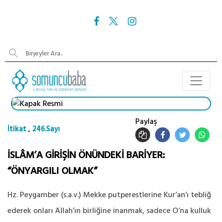
Paylaş
,
İtikat
246.Sayı
İSLÂM’A GİRİŞİN ÖNÜNDEKİ BARİYER:
“ÖNYARGILI OLMAK”
Hz. Peygamber (s.a.v.) Mekke putperestlerine Kur’an’ı tebliğ
ederek onları Allah’ın birliğine inanmak, sadece O’na kulluk