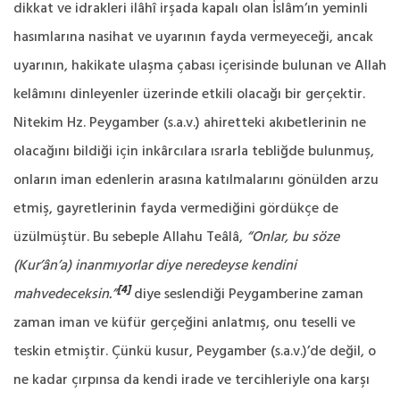
dikkat ve idrakleri ilâhî irşada kapalı olan İslâm’ın yeminli
hasımlarına nasihat ve uyarının fayda vermeyeceği, ancak
uyarının, hakikate ulaşma çabası içerisinde bulunan ve Allah
kelâmını dinleyenler üzerinde etkili olacağı bir gerçektir.
Nitekim Hz. Peygamber (s.a.v.) ahiretteki akıbetlerinin ne
olacağını bildiği için inkârcılara ısrarla tebliğde bulunmuş,
onların iman edenlerin arasına katılmalarını gönülden arzu
etmiş, gayretlerinin fayda vermediğini gördükçe de
üzülmüştür. Bu sebeple Allahu Teâlâ,
“Onlar, bu söze
(Kur’ân’a) inanmıyorlar diye neredeyse kendini
[4]
mahvedeceksin.”
diye seslendiği Peygamberine zaman
zaman iman ve küfür gerçeğini anlatmış, onu teselli ve
teskin etmiştir. Çünkü kusur, Peygamber (s.a.v.)’de değil, o
ne kadar çırpınsa da kendi irade ve tercihleriyle ona karşı