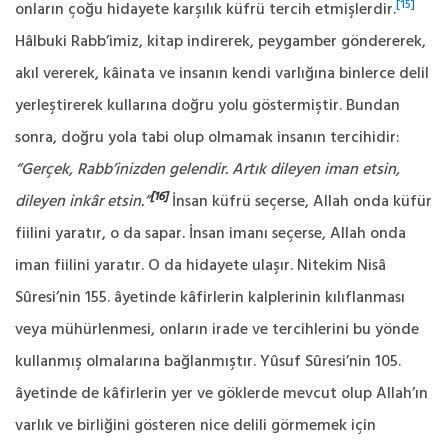
[15]
onların çoğu hidayete karşılık küfrü tercih etmişlerdir.
Hâlbuki Rabb’imiz, kitap indirerek, peygamber göndererek,
akıl vererek, kâinata ve insanın kendi varlığına binlerce delil
yerleştirerek kullarına doğru yolu göstermiştir. Bundan
sonra, doğru yola tabi olup olmamak insanın tercihidir:
“Gerçek, Rabb’inizden gelendir. Artık dileyen iman etsin,
[16]
dileyen inkâr etsin.”
İnsan küfrü seçerse, Allah onda küfür
fiilini yaratır, o da sapar. İnsan imanı seçerse, Allah onda
iman fiilini yaratır. O da hidayete ulaşır. Nitekim Nisâ
Sûresi’nin 155. âyetinde kâfirlerin kalplerinin kılıflanması
veya mühürlenmesi, onların irade ve tercihlerini bu yönde
kullanmış olmalarına bağlanmıştır. Yûsuf Sûresi’nin 105.
âyetinde de kâfirlerin yer ve göklerde mevcut olup Allah’ın
varlık ve birliğini gösteren nice delili görmemek için