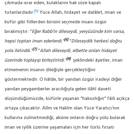
çıkmada ısrar eden, kulaklarını hak söze kapalı
[5]
tutanlardadır.
Yüce Allah, hidayet ve dalâlet, iman ve
küfür gibi fiillerden birisini seçmede insanı özgür
bırakmıştır: “
Eğer Rabb’in dileseydi, yeryüzünde kim varsa,
[6]
hepsi toptan iman ederlerdi.”
“
Dileseydik herkesi doğru
[7]
yola iletirdik.”
“
Allah dileseydi, elbette onları hidayet
[8]
üzerinde toplayıp birleştirirdi.”
şeklindeki âyetler, iman
etmemenin insanın dileğiyle gerçekleştiğini
göstermektedir. O hâlde, bir yandan özgür iradeyi diğer
yandan peygamberler aracılığıyla gelen ilâhî daveti
düşündüğümüzde, küfürle yaşanan “haksızlığın” fâili açıkça
ortaya çıkacaktır. Alîm ve Hakîm olan Yüce Yaratıcı’nın
kullarına zulmetmediği, aksine onların doğru yolu bularak
iman ve iyilik üzerine yaşamaları için her türlü fırsatı