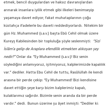
etmek, bencil duygulardan ve haksız davranışlardan
arınarak insanlara iyilik etmek gibi ilkeleri benimseyip
yaşamaya davet ediyor; fakat muhataplarının çoğu
küstahça ifadelerle bu daveti reddediyorlardı. Nitekim bir
gün Hz. Muhammed (s.a.v.) başta Ebû Cehil olmak üzere
Kureyş Kabilesinden bir topluluğa şöyle seslenmişti:
“Sizi
İslâm’a gelip de Araplara efendilik etmekten alıkoyan şey
nedir?”
Onlar da: “Ey Muhammed (s.a.v.)! Biz senin
söylediğini anlamıyoruz, işitmiyoruz, kalplerimizde kapalılık
var.” dediler. Hatta Ebu Cehil de tuttu, Rasûlüllah ile kendi
arasına bir perde çekip: “Ey Muhammed! Bizi kendisine
davet ettiğin şeye karşı bizim kalplerimiz kapalı,
kulaklarımız sağırdır. Bizimle senin aranda da bir perde
vardır.” dedi. Bunun üzerine şu âyet inmişti: “Dediler ki: