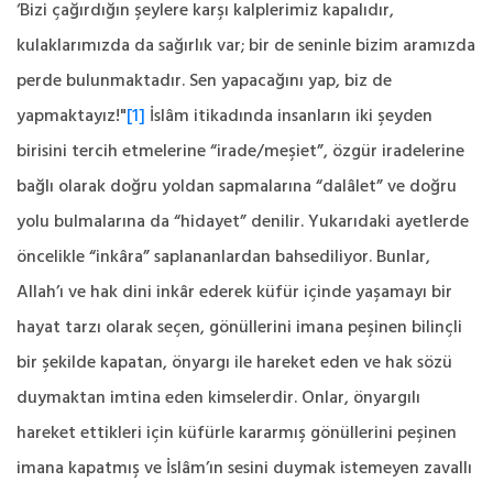
‘Bizi çağırdığın şeylere karşı kalplerimiz kapalıdır,
kulaklarımızda da sağırlık var; bir de seninle bizim aramızda
perde bulunmaktadır. Sen yapacağını yap, biz de
yapmaktayız!"
[1]
İslâm itikadında insanların iki şeyden
birisini tercih etmelerine “irade/meşiet”, özgür iradelerine
bağlı olarak doğru yoldan sapmalarına “dalâlet” ve doğru
yolu bulmalarına da “hidayet” denilir. Yukarıdaki ayetlerde
öncelikle “inkâra” saplananlardan bahsediliyor. Bunlar,
Allah’ı ve hak dini inkâr ederek küfür içinde yaşamayı bir
hayat tarzı olarak seçen, gönüllerini imana peşinen bilinçli
bir şekilde kapatan, önyargı ile hareket eden ve hak sözü
duymaktan imtina eden kimselerdir. Onlar, önyargılı
hareket ettikleri için küfürle kararmış gönüllerini peşinen
imana kapatmış ve İslâm’ın sesini duymak istemeyen zavallı