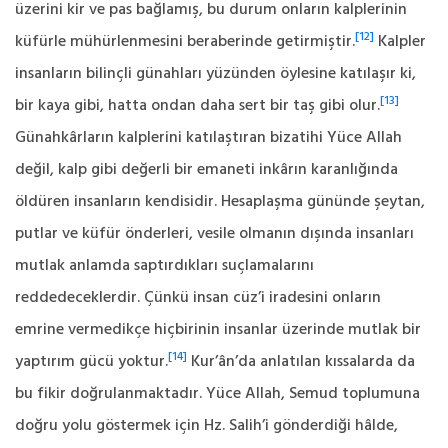
üzerini kir ve pas bağlamış, bu durum onların kalplerinin
[12]
küfürle mühürlenmesini beraberinde getirmiştir.
Kalpler
insanların bilinçli günahları yüzünden öylesine katılaşır ki,
[13]
bir kaya gibi, hatta ondan daha sert bir taş gibi olur.
Günahkârların kalplerini katılaştıran bizatihi Yüce Allah
değil, kalp gibi değerli bir emaneti inkârın karanlığında
öldüren insanların kendisidir. Hesaplaşma gününde şeytan,
putlar ve küfür önderleri, vesile olmanın dışında insanları
mutlak anlamda saptırdıkları suçlamalarını
reddedeceklerdir. Çünkü insan cüz’i iradesini onların
emrine vermedikçe hiçbirinin insanlar üzerinde mutlak bir
[14]
yaptırım gücü yoktur.
Kur’ân’da anlatılan kıssalarda da
bu fikir doğrulanmaktadır. Yüce Allah, Semud toplumuna
doğru yolu göstermek için Hz. Salih’i gönderdiği hâlde,