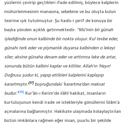
yüzlerini çevirip geçtikleri ifade edilmiş, böylece kalplerin
mühürlenmesinin manasına, sebebine ve bu oluşta kulun
tesirine ışık tutulmuştur. Şu hadis-i şerif de konuya bir
başka yönden açıklık getirmektedir:
“Mü’min bir günah
işlediğinde onun kalbinde bir nokta oluşur. Kul tevbe eder,
günahı terk eder ve pişmanlık duyarsa kalbinden o lekeyi
siler; aksine günaha devam eder ve arttırırsa leke de artar,
sonunda bütün kalbini kaplar ve kilitler. Allah’ın ‘Hayır!
Doğrusu şudur ki, yapıp ettikleri kalplerini kaplayıp
[17]
karartmıştır.’
buyruğundaki ‘karartma’dan maksat
[18]
budur.”
Kur’ân-ı Kerim’de ilâhî hakikat, insanların
kurtuluşunun kendi irade ve istekleriyle gönüllerini İslâm’a
açmalarına bağlanmıştır. Hakikate ulaşmada kolaylaştırılan
bütün imkânlara rağmen eğer insan, şuurlu bir şekilde