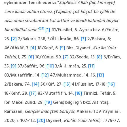
eyleminden tenzih ederiz: “
Şüphesiz Allah (hiç kimseye)
zerre kadar zulüm etmez. (Yapılan) çok küçük bir iyilik de
olsa onun sevabını kat kat arttırır ve kendi katından büyük
[21]
bir mükâfat verir.”
[1]
41/Fussilet, 5. Ayrıca bkz. 6/En’âm,
25.
[2]
2/Bakara, 258; 3/Âl-i İmrân, 86.
[3]
2/Bakara, 6;
46/Ahkâf, 3.
[4]
18/Kehf, 6.
[5]
Bkz. Diyanet,
Kur’ân Yolu
Tefsiri
, I, 75.
[6]
10/Yûnus, 99.
[7]
32/Secde, 13.
[8]
6/En’âm,
35.
[9]
37/Saffât, 96.
[10]
3/Âl-i İmrân, 25.
[11]
83/Mutaffifîn, 14.
[12]
47/Muhammed, 14, 16.
[13]
2/Bakara, 74.
[14]
50/Kâf, 27.
[15]
41/Fussilet, 17-18.
[16]
18/Kehf, 29.
[17]
83/Mutaffifîn, 14.
[18]
Tirmizî, Tefsîr, 5;
İbn Mâce, Zühd, 29.
[19]
Geniş bilgi için bkz. Altıntaş,
Ramazan,
Gençler İnançtan Soruyor
, Ankara: TDV Yayınları,
2020, s. 107-112.
[20]
Diyanet,
Kur’ân Yolu Tefsiri
, I, 775-77.