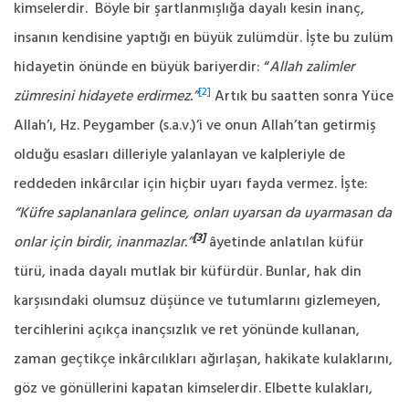
kimselerdir. Böyle bir şartlanmışlığa dayalı kesin inanç,
insanın kendisine yaptığı en büyük zulümdür. İşte bu zulüm
hidayetin önünde en büyük bariyerdir: “
Allah zalimler
[2]
zümresini hidayete erdirmez.”
Artık bu saatten sonra Yüce
Allah’ı, Hz. Peygamber (s.a.v.)’i ve onun Allah’tan getirmiş
olduğu esasları dilleriyle yalanlayan ve kalpleriyle de
reddeden inkârcılar için hiçbir uyarı fayda vermez. İşte:
“Küfre saplananlara gelince, onları uyarsan da uyarmasan da
[3]
onlar için birdir, inanmazlar.”
âyetinde anlatılan küfür
türü, inada dayalı mutlak bir küfürdür. Bunlar, hak din
karşısındaki olumsuz düşünce ve tutumlarını gizlemeyen,
tercihlerini açıkça inançsızlık ve ret yönünde kullanan,
zaman geçtikçe inkârcılıkları ağırlaşan, hakikate kulaklarını,
göz ve gönüllerini kapatan kimselerdir. Elbette kulakları,