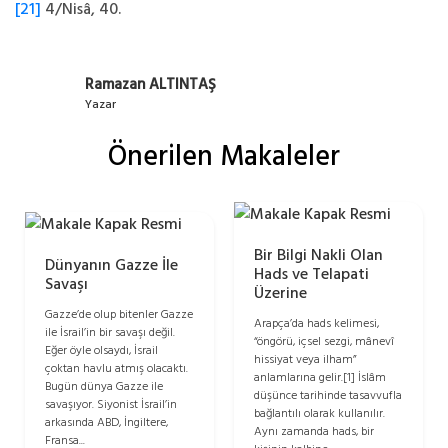
[21]
4/Nisâ, 40.
Ramazan ALTINTAŞ
Yazar
Önerilen Makaleler
Bir Bilgi Nakli Olan
Dünyanın Gazze İle
Hads ve Telapati
Savaşı
Üzerine
Gazze’de olup bitenler Gazze
Arapça’da hads kelimesi,
ile İsrail’in bir savaşı değil.
“öngörü, içsel sezgi, mânevî
Eğer öyle olsaydı, İsrail
hissiyat veya ilham”
çoktan havlu atmış olacaktı.
anlamlarına gelir.[1] İslâm
Bugün dünya Gazze ile
düşünce tarihinde tasavvufla
savaşıyor. Siyonist İsrail’in
bağlantılı olarak kullanılır.
arkasında ABD, İngiltere,
Aynı zamanda hads, bir
Fransa...