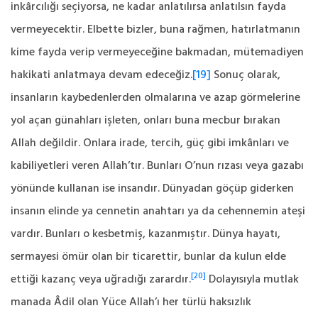
inkârcılığı seçiyorsa, ne kadar anlatılırsa anlatılsın fayda
vermeyecektir. Elbette bizler, buna rağmen, hatırlatmanın
kime fayda verip vermeyeceğine bakmadan, mütemadiyen
hakikati anlatmaya devam edeceğiz.
[19]
Sonuç olarak,
insanların kaybedenlerden olmalarına ve azap görmelerine
yol açan günahları işleten, onları buna mecbur bırakan
Allah değildir. Onlara irade, tercih, güç gibi imkânları ve
kabiliyetleri veren Allah’tır. Bunları O’nun rızası veya gazabı
yönünde kullanan ise insandır. Dünyadan göçüp giderken
insanın elinde ya cennetin anahtarı ya da cehennemin ateşi
vardır. Bunları o kesbetmiş, kazanmıştır. Dünya hayatı,
sermayesi ömür olan bir ticarettir, bunlar da kulun elde
[20]
ettiği kazanç veya uğradığı zarardır.
Dolayısıyla mutlak
manada Âdil olan Yüce Allah’ı her türlü haksızlık