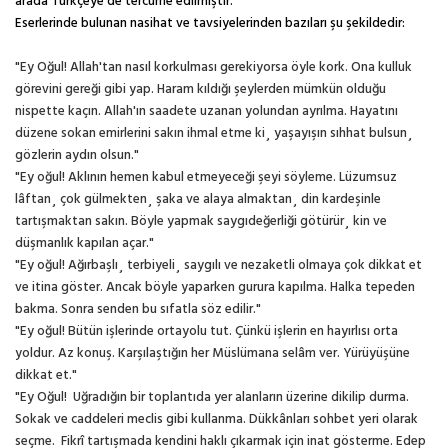
arada Türkçeye de tercüme edilmiştir.
Eserlerinde bulunan nasihat ve tavsiyelerinden bazıları şu şekildedir:
"Ey Oğul! Allah'tan nasıl korkulması gerekiyorsa öyle kork. Ona kulluk
görevini gereği gibi yap. Haram kıldığı şeylerden mümkün olduğu
nispette kaçın. Allah'ın saadete uzanan yolundan ayrılma. Hayatını
düzene sokan emirlerini sakın ihmal etme ki¸ yaşayışın sıhhat bulsun¸
gözlerin aydın olsun."
"Ey oğul! Aklının hemen kabul etmeyeceği şeyi söyleme. Lüzumsuz
lâftan¸ çok gülmekten¸ şaka ve alaya almaktan¸ din kardeşinle
tartışmaktan sakın. Böyle yapmak saygıdeğerliği götürür¸ kin ve
düşmanlık kapılan açar."
"Ey oğul! Ağırbaşlı¸ terbiyeli¸ saygılı ve nezaketli olmaya çok dikkat et
ve itina göster. Ancak böyle yaparken gurura kapılma. Halka tepeden
bakma. Sonra senden bu sıfatla söz edilir."
"Ey oğul! Bütün işlerinde ortayolu tut. Çünkü işlerin en hayırlısı orta
yoldur. Az konuş. Karşılaştığın her Müslümana selâm ver. Yürüyüşüne
dikkat et."
"Ey Oğul!
Uğradığın bir toplantıda yer alanların üzerine dikilip durma.
Sokak ve caddeleri meclis gibi kullanma. Dükkânları sohbet yeri olarak
seçme.
Fikrî tartışmada kendini haklı çıkarmak için inat gösterme. Edep