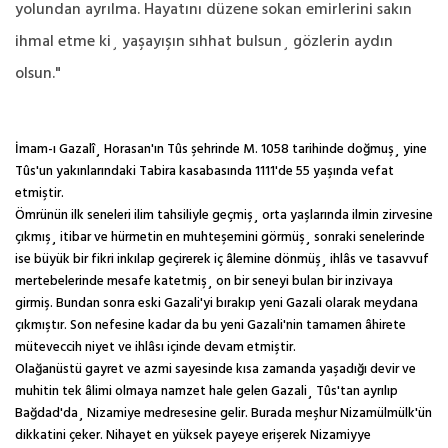
yolundan ayrılma. Hayatını düzene sokan emirlerini sakın
ihmal etme ki¸ yaşayışın sıhhat bulsun¸ gözlerin aydın
olsun."
İmam-ı Gazalî¸ Horasan'ın Tûs şehrinde M. 1058 tarihinde doğmuş¸ yine
Tûs'un yakınlarındaki Tabira kasabasında 1111'de 55 yaşında vefat
etmiştir.
Ömrünün ilk seneleri ilim tahsiliyle geçmiş¸ orta yaşlarında ilmin zirvesine
çıkmış¸ itibar ve hürmetin en muhteşemini görmüş¸ sonraki senelerinde
ise büyük bir fikri inkılap geçirerek iç âlemine dönmüş¸ ihlâs ve tasavvuf
mertebelerinde mesafe katetmiş¸ on bir seneyi bulan bir inzivaya
girmiş. Bundan sonra eski Gazali'yi bırakıp yeni Gazali olarak meydana
çıkmıştır. Son nefesine kadar da bu yeni Gazali'nin tamamen âhirete
müteveccih niyet ve ihlâsı içinde devam etmiştir.
Olağanüstü gayret ve azmi sayesinde kısa zamanda yaşadığı devir ve
muhitin tek âlimi olmaya namzet hale gelen Gazali¸ Tûs'tan ayrılıp
Bağdad'da¸ Nizamiye medresesine gelir. Burada meşhur Nizamülmülk'ün
dikkatini çeker. Nihayet en yüksek payeye erişerek Nizamiyye