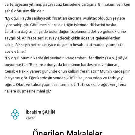
ve terbiyesini yitirmiş patavatsız kimselerle tartışma. Bir hüküm verirken
şahsî görüşümdür' de."
"Ey oğul! Fayda sağlayacak fırsatları kaçırma. Muhtaç olduğun şeylere
iyice sahip çık. Görülmesini acele ettiğin işlerinde dikkatini başka
taraflara dağıtma. İçinde bulunduğun toplumun âdet ve geleneklerine
saygılı ol. Ahirette seni rüsvay edecek çirkin âdet ve geleneklerden
sakın. Bir şeyin neticesini iyice düşünüp hesaba katmadan yapmakta
acele etme."
"Ey oğul! Mümin kardeşini sevindir. Peygamber Efendimiz (s.a.v..) şöyle
buyurmuştur: "Bir kimse dünyada bir mümin kardeşini sevindirirse¸
Cenab-ı Hak kıyamet gününde onun kalbini ferahlatır." Mümin kardeşinin
ihtiyacını gör. Eğer kardeşin senden küçük ise¸ ona edep ve terbiyeyi
öğret. Okut ve tahsil yapmasını temin et. Tatlı sözlerle öğüt ver¸ fena
hallere düşmesine mâni ol."
İbrahim ŞAHİN
Yazar
Önerilen Makaleler