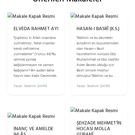
ELVEDA RAHMET AYI
HASAN-I BASRÎ (K.S.)
"Şüphesiz ki Allah insanlara
Tâbiînin ve bu devirdeki
zulmetmez¸ fakat insanlar
evliyânın en büyüklerinden
kendi nefislerine
olan Hasan-ı Basrî
zulmederler." (Yunus 44)“Bu
hazretlerinin künyesi Ebû
rahmet ayında
Muhammed ve Ebû Said’dir.
bağışlanmayan ne zaman
Aslen Basralı olduğu için
bağışlanır? Bin aydan daha
Basrî ismiyle meşhur
hayırlı olan Kadir Gecesinde...
olmuştur.Tâbiînin ve bu ...
Yazar: İbrahim ŞAHİN
Yazar: İbrahim ŞAHİN
ŞEHZADE MEHMET'İN
İNANÇ VE AMELDE
HOCASI MOLLA
İHLÂS
GÜRANÎ