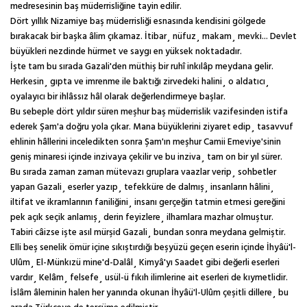
medresesinin baş müderrisliğine tayin edilir.
Dört yıllık Nizamiye baş müderrisliği esnasında kendisini gölgede
bırakacak bir başka âlim çıkamaz. İtibar¸ nüfuz¸ makam¸ mevki... Devlet
büyükleri nezdinde hürmet ve saygı en yüksek noktadadır.
İşte tam bu sırada Gazali'den müthiş bir ruhî inkılâp meydana gelir.
Herkesin¸ gıpta ve imrenme ile baktığı zirvedeki halini¸ o aldatıcı¸
oyalayıcı bir ihlâssız hâl olarak değerlendirmeye başlar.
Bu sebeple dört yıldır süren meşhur baş müderrislik vazifesinden istifa
ederek Şam'a doğru yola çıkar. Mana büyüklerini ziyaret edip¸ tasavvuf
ehlinin hâllerini inceledikten sonra Şam'ın meşhur Camii Emeviye'sinin
geniş minaresi içinde inzivaya çekilir ve bu inziva¸ tam on bir yıl sürer.
Bu sırada zaman zaman mütevazı gruplara vaazlar verip¸ sohbetler
yapan Gazali¸ eserler yazıp¸ tefekküre de dalmış¸ insanların hâlini¸
iltifat ve ikramlarının faniliğini¸ insanı gerçeğin tatmin etmesi gereğini
pek açık seçik anlamış¸ derin feyizlere¸ ilhamlara mazhar olmuştur.
Tabiri câizse işte asıl mürşid Gazali¸ bundan sonra meydana gelmiştir.
Elli beş senelik ömür içine sıkıştırdığı beşyüzü geçen eserin içinde İhyâü'l-
Ulûm¸ El-Münkızü mine'd-Dalâl¸ Kimyâ'yı Saadet gibi değerli eserleri
vardır¸ Kelâm¸ felsefe¸ usül-ü fıkıh ilimlerine ait eserleri de kıymetlidir.
İslâm âleminin halen her yanında okunan İhyâü'l-Ulûm çeşitli dillere¸ bu