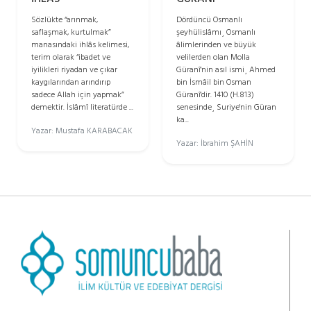
Sözlükte “arınmak,
Dördüncü Osmanlı
saflaşmak, kurtulmak”
şeyhülislâmı¸ Osmanlı
manasındaki ihlâs kelimesi,
âlimlerinden ve büyük
terim olarak “ibadet ve
velilerden olan Molla
iyilikleri riyadan ve çıkar
Güranî'nin asıl ismi¸ Ahmed
kaygılarından arındırıp
bin İsmâil bin Osman
sadece Allah için yapmak”
Güranî'dir. 1410 (H.813)
demektir. İslâmî literatürde ...
senesinde¸ Suriye'nin Güran
ka...
Yazar: Mustafa KARABACAK
Yazar: İbrahim ŞAHİN