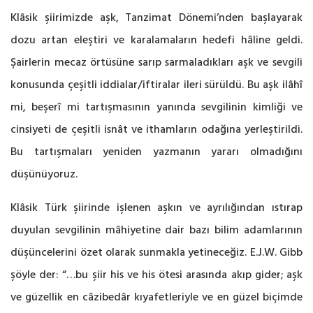
Klâsik şiirimizde aşk, Tanzimat Dönemi’nden başlayarak
dozu artan ‎eleştiri ve karalamaların hedefi hâline geldi.
Şairlerin mecaz örtüsüne sarıp sarmaladıkları aşk ‎ve sevgili
konusunda çeşitli iddialar/iftiralar ileri sürüldü. Bu aşk ilâhî
mi, beşerî mi ‎tartışmasının yanında sevgilinin kimliği ve
cinsiyeti de çeşitli isnât ve ithamların odağına ‎yerleştirildi.
Bu tartışmaları yeniden yazmanın yararı olmadığını
düşünüyoruz. ‎
Klâsik Türk şiirinde işlenen aşkın ve ayrılığından ıstırap
duyulan sevgilinin mâhiyetine ‎dair bazı bilim adamlarının
düşüncelerini özet olarak sunmakla yetineceğiz. E.J.W. Gibb
şöyle ‎der: “…bu şiir his ve his ötesi arasında akıp gider; aşk
ve güzellik en câzibedâr kıyafetleriyle ‎ve en güzel biçimde