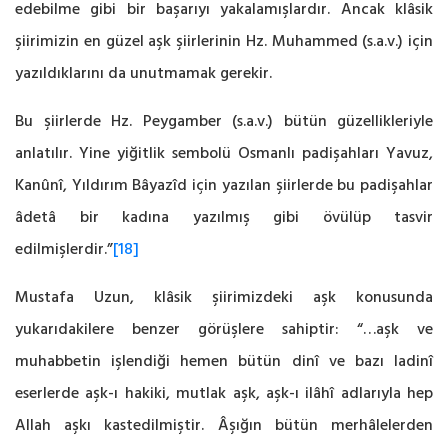
edebilme gibi bir başarıyı ‎yakalamışlardır. Ancak klâsik
şiirimizin en güzel aşk şiirlerinin Hz. Muhammed (s.a.v.) için
‎yazıldıklarını da unutmamak gerekir.
Bu şiirlerde Hz. Peygamber (s.a.v.) bütün güzellikleriyle
‎anlatılır. Yine yiğitlik sembolü Osmanlı padişahları Yavuz,
Kanûnî, Yıldırım Bâyazîd için ‎yazılan şiirlerde bu padişahlar
âdetâ bir kadına yazılmış gibi övülüp tasvir
edilmişlerdir.‎”
[18]
Mustafa Uzun, klâsik şiirimizdeki aşk konusunda
yukarıdakilere benzer ‎görüşlere sahiptir: “…aşk ve
muhabbetin işlendiği hemen bütün dinî ve bazı ladinî
eserlerde ‎aşk-ı hakiki, mutlak aşk, aşk-ı ilâhî adlarıyla hep
Allah aşkı kastedilmiştir. Âşığın bütün ‎merhâlelerden