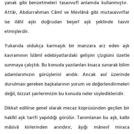
yanak gibi ‎benzetmeleri tasavvufî anlamda kullanmıştır.‎ ‎
Attâr, Abdurrahman Câmî ve Mevlânâ gibi ‎mutasavvıflar
ise ilâhî aşkı doğrudan beşerî aşk şeklinde tasvir
etmişlerdir.‎
Yukarıda oldukça karmaşık bir manzara arz eden aşk
kavramının İslâmî edebiyatlardaki gelişim çizgisini özetle
sunmaya ‎çalıştık. Bu konuda yazılanları kısaca sunarak bilim
adamlarımızın görüşlerini andık. Ancak asıl ‎üzerinde
durulması gereken başkalarının yorum ve değerlendirmeleri
değil, bizzat şairlerimizin ‎bu konuda neler söyledikleridir. ‎
Dikkat edilirse genel olarak mecaz köprüsünden geçilen bir
hakîkî aşk ‎tarifi yapıldığı görülür. Tanımlanan bu aşk, kalbi
mâsivâ kirlerinden arındırır, âşığı mânevî miraca