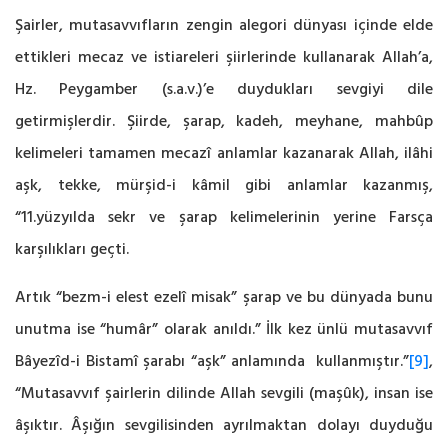
Şairler, mutasavvıfların zengin alegori dünyası içinde elde
ettikleri mecaz ve istiareleri ‎şiirlerinde kullanarak Allah’a,
Hz. Peygamber (s.a.v.)’e duydukları sevgiyi dile
getirmişlerdir. Şiirde, şarap, kadeh, meyhane, mahbûp
‎kelimeleri tamamen mecazî anlamlar kazanarak Allah, ilâhi
aşk, tekke, mürşid-i kâmil gibi ‎anlamlar kazanmış,
“11.yüzyılda sekr ve şarap kelimelerinin yerine Farsça
karşılıkları geçti. ‎
Artık “bezm-i elest ezelî misak” şarap ve bu dünyada bunu
unutma ise “humâr” olarak anıldı.” ‎İlk kez ünlü mutasavvıf
Bâyezîd-i Bistamî şarabı “aşk” anlamında kullanmıştır.”
[9]
,
“Mutasavvıf şairlerin dilinde Allah sevgili (maşûk), insan ise
âşıktır. Âşığın ‎sevgilisinden ayrılmaktan dolayı duyduğu