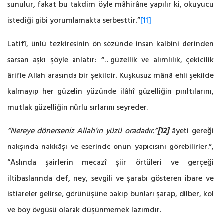
sunulur, fakat bu takdim öyle mâhirâne yapılır ki, okuyucu
istediği gibi ‎yorumlamakta serbesttir.”
[11]
Latifî, ünlü tezkiresinin ön sözünde insan kalbini derinden
sarsan aşkı şöyle anlatır: “…güzellik ve alımlılık, çekicilik
‎ârifle Allah arasında bir şekildir. Kuşkusuz mânâ ehli şekilde
kalmayıp her güzelin yüzünde ‎ilâhî güzelliğin pırıltılarını,
mutlak güzelliğin nûrlu sırlarını seyreder.
“Nereye dönerseniz ‎Allah’ın yüzü oradadır.”
[12]
âyeti gereği
nakşında nakkâşı ve eserinde onun yapıcısını ‎görebilirler.”,
“Aslında şairlerin mecazî şiir örtüleri ve gerçeği
iltibaslarında def, ney, sevgili ve ‎şarabı gösteren ibare ve
istiareler gelirse, görünüşüne bakıp bunları şarap, dilber, kol
ve boy ‎övgüsü olarak düşünmemek lazımdır.