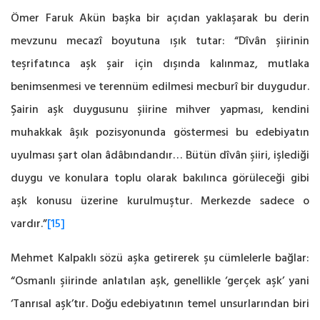
Ömer Faruk Akün başka bir açıdan yaklaşarak bu derin
mevzunu mecazî boyutuna ışık tutar: “Dîvân şiirinin
teşrifatınca aşk şair için dışında kalınmaz, mutlaka
‎benimsenmesi ve terennüm edilmesi mecburî bir duygudur.
Şairin aşk duygusunu şiirine ‎mihver yapması, kendini
muhakkak âşık pozisyonunda göstermesi bu edebiyatın
uyulması şart ‎olan âdâbındandır… Bütün dîvân şiiri, işlediği
duygu ve konulara toplu olarak bakılınca görüleceği gibi
aşk ‎konusu üzerine kurulmuştur. Merkezde sadece o
vardır.”
[15]
Mehmet Kalpaklı sözü aşka getirerek şu cümlelerle bağlar:
“Osmanlı şiirinde anlatılan aşk, ‎genellikle ‘gerçek aşk’ yani
‘Tanrısal aşk’tır. Doğu edebiyatının temel unsurlarından biri