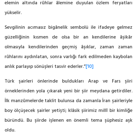
elemin altında rûhlar âlemine duyulan özlem ‎feryatları
yükselir.
Sevgilinin acımasız bigânelik sembolü ile ifadeye gelmez
güzelliğinin ‎kısmen de olsa bir an kendilerine âşikâr
olmasıyla kendilerinden geçmiş âşıklar, zaman zaman
‎rûhlarını aydınlatan, sonra varlığı fark edilmeden kaybolan
anlık parlayıp sönüşleri tasvir ‎ederler.”
[10]
Türk şairleri önlerinde buldukları Arap ve Fars şiiri
örneklerinden yola çıkarak yeni bir ‎şiir meydana getirdiler.
İlk manzûmelerde taklit bulunsa da zamanla İran şairleriyle
boy ‎ölçüşecek şairler yetişti; klâsik şiirimiz millî bir kimliğe
büründü. Bu şiirde işlenen en önemli ‎tema şüphesiz aşk
oldu.