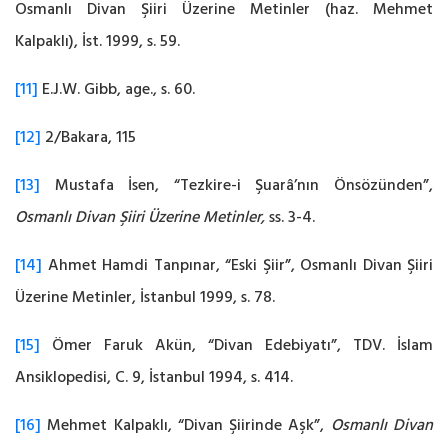
Osmanlı Divan Şiiri Üzerine Metinler (haz. Mehmet
Kalpaklı), İst. 1999, s. 59.‎
[11]
E.J.W. Gibb, age., s. 60.‎
[12]
2/Bakara, 115
[13]
Mustafa İsen, “Tezkire-i Şuarâ’nın Önsözünden”,
Osmanlı Divan Şiiri Üzerine Metinler,
ss. 3-4.‎
[14]
Ahmet Hamdi Tanpınar, “Eski Şiir”, Osmanlı Divan Şiiri
Üzerine Metinler, İstanbul 1999, s. 78.‎
[15]
Ömer Faruk Akün, “Divan Edebiyatı”, TDV. İslam
Ansiklopedisi, C. 9, İstanbul 1994, s. 414.‎
[16]
Mehmet Kalpaklı, “Divan Şiirinde Aşk”,
Osmanlı Divan