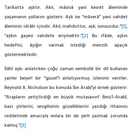
Tarikatta aşktır. Akıl, mâsivâ yani kesret ‎âleminde
yaşamanın yollarını gösterir. Aşk ise “mâverâ” yani vahdet
âleminin idrâki içindir. ‎Akıl; mahduttur, aşk; sonsuzdur.”
[1]
‎,
“aşkın gayesi vahdete erişmektir.”
[2]
Bu ifâde, aşkın
hedefini, âşığın varmak istediği menzili apaçık
göstermektedir. ‎
İlâhî aşkı anlatırken çoğu zaman sembolik bir dil kullanan
şairler beşerî bir “güzel”i ‎anlatıyormuş izlenimi verirler.
Reynold A. Nicholson bu konuda İbn Arabî’yi örnek gösterir:
‎‎“Arapların yetiştirdiği en büyük mutasavvıf İbnü’l-Arabî,
bazı şiirlerini, sevgilisinin ‎güzelliklerini yazdığı ithamını
reddetmek amacıyla onlara bir de şerh yazmak zorunda
kalmış.”
[3]
‎ ‎