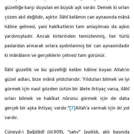
güzelliğe karşı ‎duyulan en büyük aşk vardır. Demek ki sırları
çözen akıl değildir, aşktır. İlâhî kelâmın can ‎aynasında mânâ
hâline gelmesi, yani hakîkatlerin tam anlaşılması da aşkın
yardımıyladır. ‎Ancak kirlerinden temizlenmiş, her türlü
paslardan arınarak sırlara aydınlanmış bir can ‎aynasındadır
ki mânâların ve gerçeklerin çehresi tam görünür.‎
İlâhî güzellik ve bu güzelliği kelâm hâline koyan Allah’ın
güzel adları, bize mânâ ‎yıldızlarıdır. Yıldızları bilmek ve iyi
görmek için nasıl gözden üstün bir âlete ihtiyaç varsa, ilâhî
‎sırları bilmek ve hakîkat nûrunu görmek için de daha
gerçek bir aşka ihtiyaç vardır.”
[7]
‎Allah’a varmak için iki yol
vardır.
Cüneyd-i Bağdâdî (öl.909), “sahv” (ayıklık, ‎aklı başında