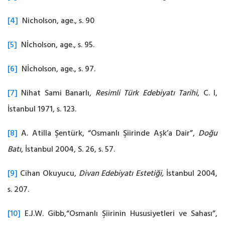
[4]
‎ Nicholson, age., s. 90
[5]
‎ Nİcholson, age., s. 95.‎
[6]
‎ Nİcholson, age., s. 97.‎
[7]
Nihat Sami Banarlı,
Resimli Türk Edebiyatı Tarihi
, C. I,
İstanbul 1971, s. 123.‎
[8]
A. Atilla Şentürk, “Osmanlı Şiirinde Aşk’a Dair”,
Doğu
Batı
, İstanbul 2004, S. 26, s. 57.‎
[9]
Cihan Okuyucu,
Divan Edebiyatı Estetiği,
İstanbul 2004,
s. 207.‎
[10]
E.J.W. Gibb,“Osmanlı Şiirinin Hususiyetleri ve Sahası”,