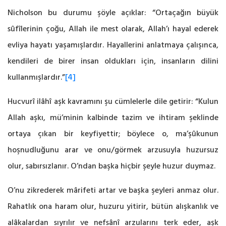
Nicholson bu durumu şöyle açıklar: “Ortaçağın büyük
sûfîlerinin çoğu, ‎Allah ile mest olarak, Allah’ı hayal ederek
evliya hayatı yaşamışlardır. Hayallerini anlatmaya ‎çalışınca,
kendileri de birer insan oldukları için, insanların dilini
kullanmışlardır.”
[4]
‎
Hucvurî ilâhî aşk kavramını şu cümlelerle dile getirir: “Kulun
Allah aşkı, mü’minin kalbinde tazim ve ihtiram şeklinde
ortaya çıkan bir keyfiyettir; böylece o, ‎ma’şûkunun
hoşnudluğunu arar ve onu/görmek arzusuyla huzursuz
olur, sabırsızlanır. O’ndan ‎başka hiçbir şeyle huzur duymaz.
O’nu zikrederek mârifeti artar ve başka şeyleri anmaz olur.
‎Rahatlık ona haram olur, huzuru yitirir, bütün alışkanlık ve
alâkalardan sıyrılır ve nefsânî ‎arzularını terk eder, aşk