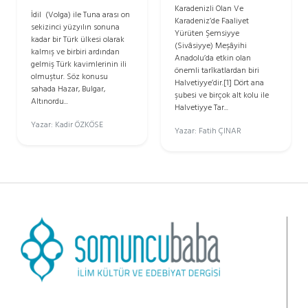
Karadenizli Olan Ve
İdil (Volga) ile Tuna arası on
Karadeniz’de Faaliyet
sekizinci yüzyılın sonuna
Yürüten Şemsiyye
kadar bir Türk ülkesi olarak
(Sivâsiyye) Meşâyihi
kalmış ve birbiri ardından
Anadolu’da etkin olan
gelmiş Türk kavimlerinin ili
önemli tarîkatlardan biri
olmuştur. Söz konusu
Halvetiyye’dir.[1] Dört ana
sahada Hazar, Bulgar,
şubesi ve birçok alt kolu ile
Altınordu...
Halvetiyye Tar...
Yazar: Kadir ÖZKÖSE
Yazar: Fatih ÇINAR