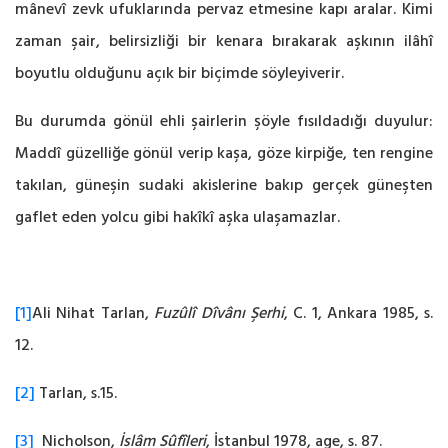
mânevî zevk ufuklarında pervaz etmesine kapı aralar. Kimi
zaman ‎şair, belirsizliği bir kenara bırakarak aşkının ilâhî
boyutlu olduğunu açık bir biçimde ‎söyleyiverir.
Bu durumda gönül ehli şairlerin şöyle fısıldadığı duyulur:
‎Maddî güzelliğe gönül verip kaşa, göze kirpiğe, ten rengine
takılan, güneşin sudaki akislerine bakıp gerçek güneşten
gaflet eden yolcu gibi hakîkî ‎aşka ulaşamazlar.
[1]
Ali Nihat Tarlan,
Fuzûlî Dîvânı Şerhi
, C. 1, Ankara 1985, s.
12. ‎
[2]
Tarlan, s.15.
[3]
‎ Nicholson,
İslâm Sûfîleri
, İstanbul 1978, age, s. 87.‎