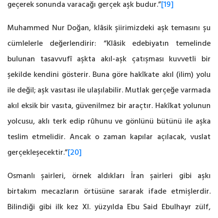
geçerek sonunda varacağı gerçek aşk budur.”‎
[19]
Muhammed Nur Doğan, klâsik şiirimizdeki aşk temasını şu
cümlelerle değerlendirir: ‎‎“Klâsik edebiyatın temelinde
bulunan tasavvufî aşkta akıl-aşk çatışması kuvvetli bir
şekilde ‎kendini gösterir. Buna göre hakîkate akıl (ilim) yolu
ile değil; aşk vasıtası ile ulaşılabilir. ‎Mutlak gerçeğe varmada
akıl eksik bir vasıta, güvenilmez bir araçtır. Hakîkat yolunun
yolcusu, ‎aklı terk edip rûhunu ve gönlünü bütünü ile aşka
teslim etmelidir. Ancak o zaman kapılar ‎açılacak, vuslat
gerçekleşecektir.”
[20]
Osmanlı şairleri, örnek aldıkları İran şairleri gibi aşkı
birtakım mecazların örtüsüne ‎sararak ifade etmişlerdir.
Bilindiği gibi ilk kez XI. yüzyılda Ebu Said Ebulhayr zülf,