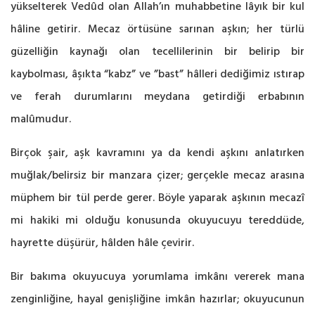
‎yükselterek Vedûd olan Allah’ın muhabbetine lâyık bir kul
hâline getirir. Mecaz örtüsüne sarınan ‎aşkın; her türlü
güzelliğin kaynağı olan tecellilerinin bir belirip bir
kaybolması, âşıkta “kabz” ve ‎”bast” hâlleri dediğimiz ıstırap
ve ferah durumlarını meydana getirdiği erbabının
malûmudur.‎
Birçok şair, aşk kavramını ya da kendi aşkını anlatırken
muğlak/belirsiz bir manzara çizer; ‎gerçekle mecaz arasına
müphem bir tül perde gerer. Böyle yaparak aşkının mecazî
mi hakiki mi ‎olduğu konusunda okuyucuyu tereddüde,
hayrette düşürür, hâlden hâle çevirir.
Bir bakıma okuyucuya ‎yorumlama imkânı vererek mana
zenginliğine, hayal genişliğine imkân hazırlar; okuyucunun