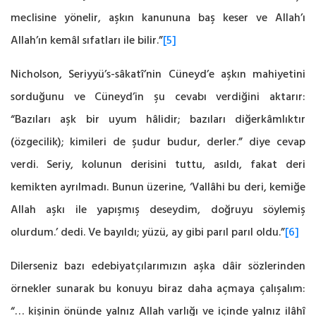
meclisine yönelir, aşkın kanununa baş keser ve Allah’ı
Allah’ın kemâl ‎sıfatları ile bilir.”
[5]
Nicholson, Seriyyü’s-sâkatî’nin Cüneyd’e aşkın mahiyetini
sorduğunu ve Cüneyd’in şu ‎cevabı verdiğini aktarır:
“Bazıları aşk bir uyum hâlidir; bazıları diğerkâmlıktır
(özgecilik); ‎kimileri de şudur budur, derler.” diye cevap
verdi. Seriy, kolunun derisini tuttu, asıldı, fakat ‎deri
kemikten ayrılmadı. Bunun üzerine, ‘Vallâhi bu deri, kemiğe
Allah aşkı ile yapışmış ‎deseydim, doğruyu söylemiş
olurdum.’ dedi. Ve bayıldı; yüzü, ay gibi parıl parıl oldu.”
[6]
‎‎
Dilerseniz bazı edebiyatçılarımızın aşka dâir sözlerinden
örnekler sunarak bu konuyu biraz daha açmaya çalışalım:
“… kişinin önünde yalnız Allah varlığı ve içinde yalnız ilâhî