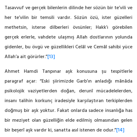
Tasavvuf ve gerçek bilenlerin dilinde her sözün bir te’vili ‎ve
her te’vilin bir temsili vardır. Sözün özü, ister güzelleri
methetsin, isterse dilberleri övsünler; ‎Hakk’ı görebilen
gerçek erlerle, vahdete ulaşmış Allah dostlarının yolunda
gidenler, bu övgü ‎ve güzellikleri Celâl ve Cemâl sahibi yüce
Allah’a ait görürler.”
[13]
Ahmet Hamdi Tanpınar aşk konusuna şu tespitlerle
paragraf açar: “Eski şiirimizde Garb’ın anladığı mânâda
psikolojik ‎vaziyetlerden doğan, derunî mücadelelerden,
insanı talihin korkunç iradesiyle karşılaştıran ‎terkiplerden
doğmuş bir aşk yoktur. Fakat onlarda sadece insanlığa has
bir meziyet olan ‎güzelliğin elde edilmiş olmasından gelen
bir beşerî aşk vardır ki, sanatta asıl istenen de odur.”
[14]