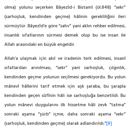
olma) yolunu seçerken Bâyezîd-i Bistamî (öl.848) “sekr”
(sarhoşluk, ‎kendinden geçme) hâlinin gerekliliğini ileri
sürmüştür. Bâyezîd’e göre “sahv” yani aklın rehber ‎edilmesi,
insanlık sıfatlarının sürmesi demek olup bu ise insan ile
Allah arasındaki en büyük ‎engeldir.
Allah’a ulaşmak için akıl ve iradenin terk edilmesi, insanî
sıfatlardan arınılması, ‎‎“sekr” yani sarhoşluk, çılgınlık,
kendinden geçme yolunun seçilmesi gerekiyordu. Bu yolun
‎mânevî hâllerini tarif etmek için aşk şaraba, bu şarapla
kendinden geçen sûfînin hâli ise ‎sarhoşluğa benzetildi. Bu
yolun mânevi duygularını ilk hissetme hâli zevk “tatma”
sonraki ‎aşama “şürb” içme, daha sonraki aşama “sekr”
(sarhoşluk, kendinden geçme) olarak ‎adlandırıldı.”
[8]
‎