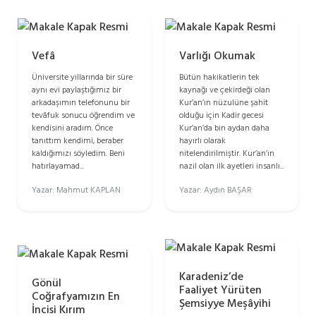
Vefâ
Varlığı Okumak
Üniversite yıllarında bir süre
Bütün hakikatlerin tek
aynı evi paylaştığımız bir
kaynağı ve çekirdeği olan
arkadaşımın telefonunu bir
Kur’an’ın nüzulüne şahit
tevâfuk sonucu öğrendim ve
olduğu için Kadir gecesi
kendisini aradım. Önce
Kur’an’da bin aydan daha
tanıttım kendimi, beraber
hayırlı olarak
kaldığımızı söyledim. Beni
nitelendirilmiştir. Kur’an’ın
hatırlayamad...
nazil olan ilk ayetleri insanlı...
Yazar: Mahmut KAPLAN
Yazar: Aydın BAŞAR
Karadeniz’de
Gönül
Faaliyet Yürüten
Coğrafyamızın En
Şemsiyye Meşâyihi
İncisi Kırım