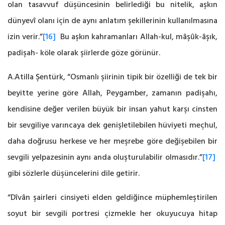
olan ‎tasavvuf düşüncesinin belirlediği bu nitelik, aşkın
dünyevî olanı için de aynı anlatım ‎şekillerinin kullanılmasına
izin verir.”‎
[16]
‎ Bu aşkın kahramanları Allah-kul, mâşûk-âşık,
padişah- ‎köle olarak şiirlerde göze görünür.‎
A.Atilla Şentürk, “Osmanlı şiirinin tipik bir özelliği de tek bir
beyitte yerine göre Allah, ‎Peygamber, zamanın padişahı,
kendisine değer verilen büyük bir insan yahut karşı cinsten
bir ‎sevgiliye varıncaya dek genişletilebilen hüviyeti meçhul,
daha doğrusu herkese ve her meşrebe ‎göre değişebilen bir
sevgili yelpazesinin aynı anda oluşturulabilir olmasıdır.”‎
[17]
‎
gibi sözlerle ‎düşüncelerini dile getirir.
“Dîvân şairleri cinsiyeti elden geldiğince müphemleştirilen
‎soyut bir sevgili portresi çizmekle her okuyucuya hitap