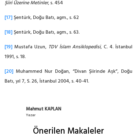
Şiiri Üzerine Metinler
, s. 454‎
[17]
Şentürk, Doğu Batı, agm., s. 62‎
[18]
Şentürk, Doğu Batı, agm., s. 63.
[19]
Mustafa Uzun,
TDV İslam Ansiklopedisi
, C. 4. İstanbul
1991, s. 18.‎
[20]
Muhammed Nur Doğan, “Divan Şiirinde Aşk”, Doğu
Batı, yıl 7, S. 26, İstanbul 2004, s. 40-41.‎
Mahmut KAPLAN
Yazar
Önerilen Makaleler