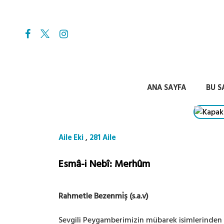
ANA SAYFA
BU S
,
Aile Eki
281 Aile
Esmâ-i Nebî: Merhûm
Rahmetle Bezenmi̇ş (s.a.v)
Sevgili Peygamberimizin mübarek isimlerinden