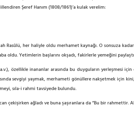
dillendiren Şeref Hanım (1808/1861)’a kulak verelim:
ah Rasûlü, her haliyle oldu merhamet kaynağı. O sonsuza kadar ak
baba oldu. Yetimlerin başlarını okşadı, fakirlerle yemeğini paylaştı
v.), özellikle inananlar arasında bu duyguların yerleşmesi için 
asında sevgiyi yaymak, merhameti gönüllere nakşetmek için kini,
meyi, sıla-i rahmi tavsiyede bulundu.
can çekişirken ağladı ve buna şaşıranlara da “Bu bir rahmettir. A