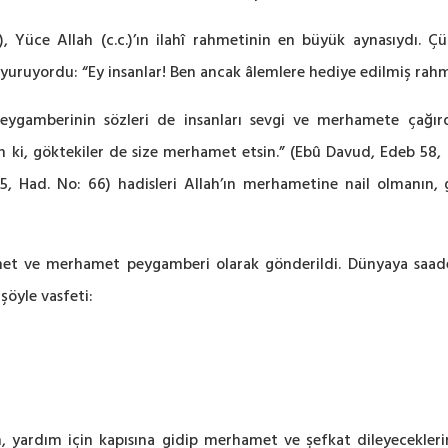
üce Allah (c.c.)’ın ilahî rahmetinin en büyük aynasıydı. Çü
uyuruyordu: “Ey insanlar! Ben ancak âlemlere hediye edilmiş rahme
eygamberinin sözleri de insanları sevgi ve merhamete çağır
 ki, göktekiler de size merhamet etsin.” (Ebû Davud, Edeb 58
, Had. No: 66) hadisleri Allah’ın merhametine nail olmanın, 
et ve merhamet peygamberi olarak gönderildi. Dünyaya saadet 
 şöyle vasfeti:
, yardım için kapısına gidip merhamet ve şefkat dileyecekler