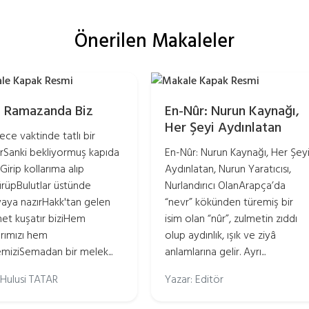
Önerilen Makaleler
r: Ramazanda Biz
En-Nûr: Nurun Kaynağı,
Her Şeyi Aydınlatan
gece vaktinde tatlı bir
rSanki bekliyormuş kapıda
En-Nûr: Nurun Kaynağı, Her Şey
Girip kollarıma alıp
Aydınlatan, Nurun Yaratıcısı,
rüpBulutlar üstünde
Nurlandırıcı OlanArapça’da
aya nazırHakk'tan gelen
“nevr” kökünden türemiş bir
et kuşatır biziHem
isim olan “nûr”, zulmetin zıddı
arımızı hem
olup aydınlık, ışık ve ziyâ
miziSemadan bir melek...
anlamlarına gelir. Ayrı...
: Hulusi TATAR
Yazar: Editör