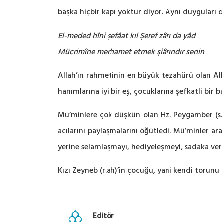
başka hiçbir kapı yoktur diyor. Aynı duyguları 
El-meded hîni şefâat kıl Şeref zârı da yâd
Mücrimîne merhamet etmek şiârındır senin
Allah’ın rahmetinin en büyük tezahürü olan All
hanımlarına iyi bir eş, çocuklarına şefkatli bir 
Mü’minlere çok düşkün olan Hz. Peygamber (s.a.
acılarını paylaşmalarını öğütledi. Mü’minler ar
yerine selamlaşmayı, hediyeleşmeyi, sadaka ver
Kızı Zeyneb (r.ah)’in çocuğu, yani kendi torunu 
Editör