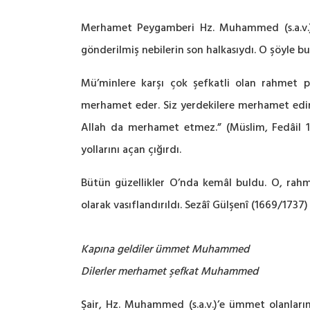
Merhamet Peygamberi Hz. Muhammed (s.a.v.), Y
gönderilmiş nebilerin son halkasıydı. O şöyle b
Mü’minlere karşı çok şefkatli olan rahmet p
merhamet eder. Siz yerdekilere merhamet edin
Allah da merhamet etmez.” (Müslim, Fedâil 15
yollarını açan çığırdı.
Bütün güzellikler O’nda kemâl buldu. O, rahm
olarak vasıflandırıldı. Sezâî Gülşenî (1669/1737)
Kapına geldiler ümmet Muhammed
Dilerler merhamet şefkat Muhammed
Şair, Hz. Muhammed (s.a.v.)’e ümmet olanların