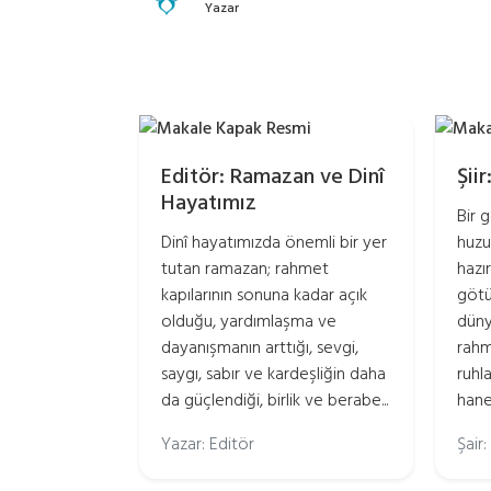
Yazar
Editör: Ramazan ve Dinî
Şii
Hayatımız
Bir 
Dinî hayatımızda önemli bir yer
huzu
tutan ramazan; rahmet
hazır
kapılarının sonuna kadar açık
götü
olduğu, yardımlaşma ve
düny
dayanışmanın arttığı, sevgi,
rahm
saygı, sabır ve kardeşliğin daha
ruhl
da güçlendiği, birlik ve berabe...
hane
Yazar: Editör
Şair