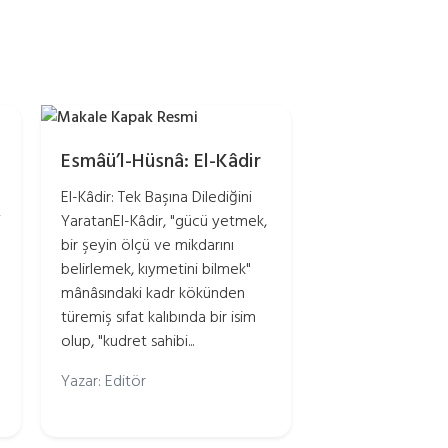
Esmâü’l-Hüsnâ: El-Kâdir
El-Kâdir: Tek Başına Dilediğini
i
YaratanEl-Kâdir, "gücü yetmek,
bir şeyin ölçü ve mikdarını
belirlemek, kıymetini bilmek"
mânâsındaki kadr kökünden
türemiş sıfat kalıbında bir isim
olup, "kudret sahibi...
Yazar: Editör