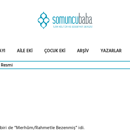
AYI
AILE EKI
ÇOCUK EKI
ARŞIV
YAZARLAR
 biri de “Merhûm/Rahmetle Bezenmiş” idi.