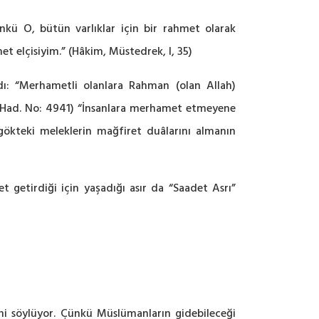
nkü O, bütün varlıklar için bir rahmet olarak
t elçisiyim.” (Hâkim, Müstedrek, I, 35)
dı: “Merhametli olanlara Rahman (olan Allah)
, Had. No: 4941) “İnsanlara merhamet etmeyene
gökteki meleklerin mağfiret duâlarını almanın
getirdiği için yaşadığı asır da “Saadet Asrı”
ini söylüyor. Çünkü Müslümanların gidebileceği