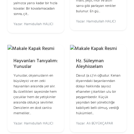
mavi, yeşil, mor ve altın
yalnızca yarısı kadar bir hızla
sarısı gibi parlayan renkler
kovalar. Bir kovalamacadan
bulunur. En gü...
sonra, çit...
Yazar: Hamidullah HALICI
Yazar: Hamidullah HALICI
Hayvanları Tanıyalım:
Hz. Süleyman
Yunuslar
Aleyhisselam
Yunuslar, okyanusların en
Davut (a.s.)’ın oğludur. Kenan
büyüleyici ve en zeki
diyarındaki başarılarından
hayvanları arasında yer alır.
dolayı hakkında sayısız
Bu özellikleri sayesinde hem
efsaneler çıkartılan ulu bir
çocuklar hem de yetişkinler
peygamberdir. Küçük
arasında oldukça sevilirler.
yaşından beri yöneticiliğe
Denizlerin en dost canlısı
kabiliyeti belli olmuş, verdiği
memeliler...
hükümlerl...
Yazar: Hamidullah HALICI
Yazar: Ali BÜYÜKÇAPAR