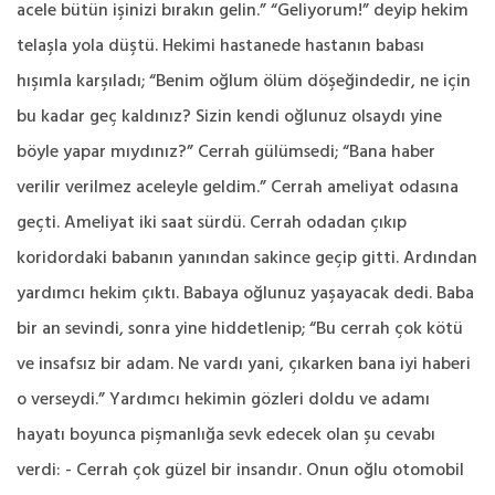
acele bütün işinizi bırakın gelin.” “Geliyorum!” deyip hekim
telaşla yola düştü. Hekimi hastanede hastanın babası
hışımla karşıladı; “Benim oğlum ölüm döşeğindedir, ne için
bu kadar geç kaldınız? Sizin kendi oğlunuz olsaydı yine
böyle yapar mıydınız?” Cerrah gülümsedi; “Bana haber
verilir verilmez aceleyle geldim.” Cerrah ameliyat odasına
geçti. Ameliyat iki saat sürdü. Cerrah odadan çıkıp
koridordaki babanın yanından sakince geçip gitti. Ardından
yardımcı hekim çıktı. Babaya oğlunuz yaşayacak dedi. Baba
bir an sevindi, sonra yine hiddetlenip; “Bu cerrah çok kötü
ve insafsız bir adam. Ne vardı yani, çıkarken bana iyi haberi
o verseydi.” Yardımcı hekimin gözleri doldu ve adamı
hayatı boyunca pişmanlığa sevk edecek olan şu cevabı
verdi: - Cerrah çok güzel bir insandır. Onun oğlu otomobil