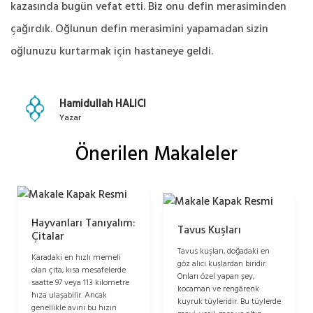
kazasında bugün vefat etti. Biz onu defin merasiminden
çağırdık. Oğlunun defin merasimini yapamadan sizin
oğlunuzu kurtarmak için hastaneye geldi.
Hamidullah HALICI
Yazar
Önerilen Makaleler
Hayvanları Tanıyalım:
Tavus Kuşları
Çitalar
Tavus kuşları, doğadaki en
Karadaki en hızlı memeli
göz alıcı kuşlardan biridir.
olan çita, kısa mesafelerde
Onları özel yapan şey,
saatte 97 veya 113 kilometre
kocaman ve rengârenk
hıza ulaşabilir. Ancak
kuyruk tüyleridir. Bu tüylerde
genellikle avını bu hızın