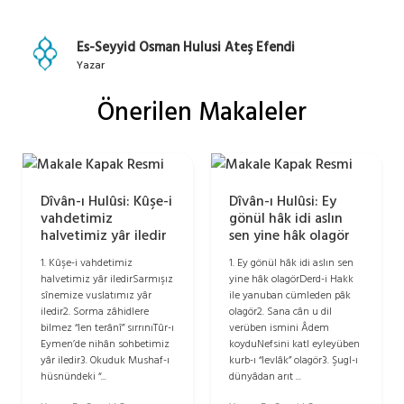
Es-Seyyid Osman Hulusi Ateş Efendi
Yazar
Önerilen Makaleler
Dîvân-ı Hulûsi: Kûşe-i
Dîvân-ı Hulûsi: Ey
vahdetimiz
gönül hâk idi aslın
halvetimiz yâr iledir
sen yine hâk olagör
1. Kûşe-i vahdetimiz
1. Ey gönül hâk idi aslın sen
halvetimiz yâr iledirSarmışız
yine hâk olagörDerd-i Hakk
sînemize vuslatımız yâr
ile yanuban cümleden pâk
iledir2. Sorma zâhidlere
olagör2. Sana cân u dil
bilmez “len terânî” sırrınıTûr-ı
verüben ismini Âdem
Eymen’de nihân sohbetimiz
koyduNefsini katl eyleyüben
yâr iledir3. Okuduk Mushaf-ı
kurb-ı “levlâk” olagör3. Şugl-ı
hüsnündeki “...
dünyâdan arıt ...