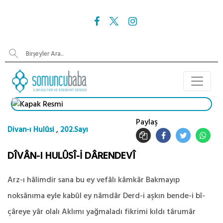
Paylaş
,
Divan-ı Hulûsi
202.Sayı
DÎVÂN-I HULÛSÎ-İ DÂRENDEVÎ
Arz-ı hâlimdir sana bu ey vefâlı kâmkâr Bakmayıp
noksânıma eyle kabûl ey nâmdâr Derd-i aşkın bende-i bî-
çâreye yâr olalı Aklımı yağmaladı fikrimi kıldı târumâr