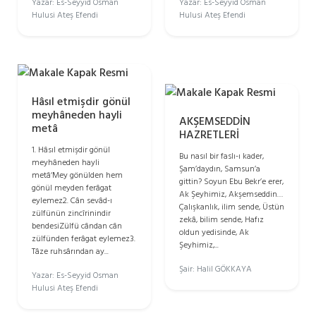
Yazar: Es-Seyyid Osman
Yazar: Es-Seyyid Osman
Hulusi Ateş Efendi
Hulusi Ateş Efendi
Hâsıl etmişdir gönül
meyhâneden hayli
AKŞEMSEDDİN
metâ
HAZRETLERİ
1. Hâsıl etmişdir gönül
Bu nasıl bir faslı-ı kader,
meyhâneden hayli
Şam’daydın, Samsun’a
metâ‘Mey gönülden hem
gittin? Soyun Ebu Bekr’e erer,
gönül meyden ferâgat
Ak Şeyhimiz, Akşemseddin…
eylemez2. Cân sevâd-ı
Çalışkanlık, ilim sende, Üstün
zülfünün zincîrinindir
zekâ, bilim sende, Hafız
bendesiZülfü cândan cân
oldun yedisinde, Ak
zülfünden ferâgat eylemez3.
Şeyhimiz,...
Tâze ruhsârından ay...
Şair: Halil GÖKKAYA
Yazar: Es-Seyyid Osman
Hulusi Ateş Efendi