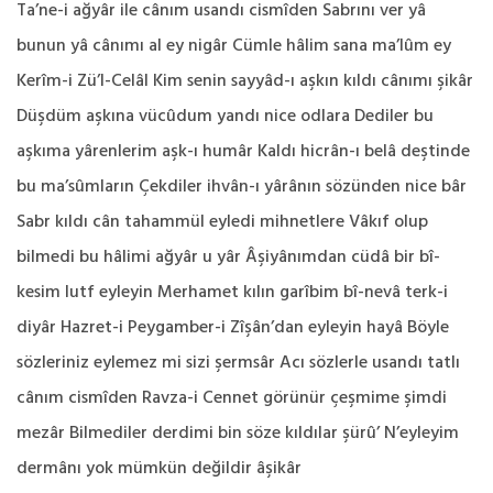
Ta’ne-i ağyâr ile cânım usandı cismîden Sabrını ver yâ
bunun yâ cânımı al ey nigâr Cümle hâlim sana ma’lûm ey
Kerîm-i Zü’l-Celâl Kim senin sayyâd-ı aşkın kıldı cânımı şikâr
Düşdüm aşkına vücûdum yandı nice odlara Dediler bu
aşkıma yârenlerim aşk-ı humâr Kaldı hicrân-ı belâ deştinde
bu ma’sûmların Çekdiler ihvân-ı yârânın sözünden nice bâr
Sabr kıldı cân tahammül eyledi mihnetlere Vâkıf olup
bilmedi bu hâlimi ağyâr u yâr Âşiyânımdan cüdâ bir bî-
kesim lutf eyleyin Merhamet kılın garîbim bî-nevâ terk-i
diyâr Hazret-i Peygamber-i Zîşân’dan eyleyin hayâ Böyle
sözleriniz eylemez mi sizi şermsâr Acı sözlerle usandı tatlı
cânım cismîden Ravza-i Cennet görünür çeşmime şimdi
mezâr Bilmediler derdimi bin söze kıldılar şürû’ N’eyleyim
dermânı yok mümkün değildir âşikâr