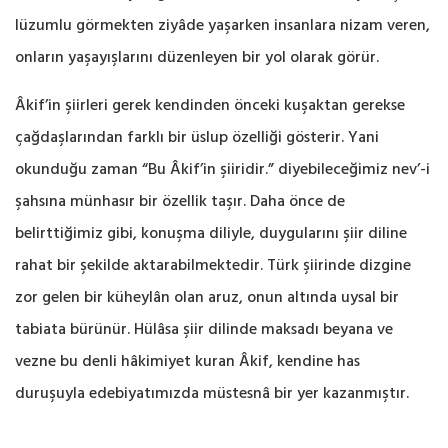
lüzumlu görmekten ziyâde yaşarken insanlara nizam veren,
onların yaşayışlarını düzenleyen bir yol olarak görür.
Âkif’in şiirleri gerek kendinden önceki kuşaktan gerekse
çağdaşlarından farklı bir üslup özelliği gösterir. Yani
okunduğu zaman “Bu Âkif’in şiiridir.” diyebileceğimiz nev’-i
şahsına münhasır bir özellik taşır. Daha önce de
belirttiğimiz gibi, konuşma diliyle, duygularını şiir diline
rahat bir şekilde aktarabilmektedir. Türk şiirinde dizgine
zor gelen bir küheylân olan aruz, onun altında uysal bir
tabiata bürünür. Hülâsa şiir dilinde maksadı beyana ve
vezne bu denli hâkimiyet kuran Âkif, kendine has
duruşuyla edebiyatımızda müstesnâ bir yer kazanmıştır.