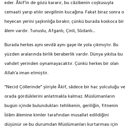
eder. Âkif’in de gözü kararır, bu câzibenin coşkusuyla
cemaati yarıp atılır sevgilinin kucağına. Fakat biraz sonra o
heyecan yerini şaşkınlığa bırakır; çünkü burada koskoca bir
âlem vardır. Tunuslu, Afganlı, Çinli, Sûdanlı...
Burada herkes aynı sevdâ aynı gaye ile yola çıkmıştır. Bu
yüzden aralarında birlik beraberlik vardır. Dünya yıkılsa bu
vahdet yerinden oynamayacaktır. Çünkü herkes bir olan
Allah’a iman etmiştir.
“Necid Çöllerinde” şiiriyle Âkif, sâdece bir hac yolculuğu ve
orada gördüklerini anlatmakla kalmaz. Müslümanların
bugün içinde bulundukları tehlikenin, geriliğin, fitnenin
İslâm âlemine kimler tarafından musallat edildiğini
düşünür ve bu durumdan Müslümanları kurtarması için