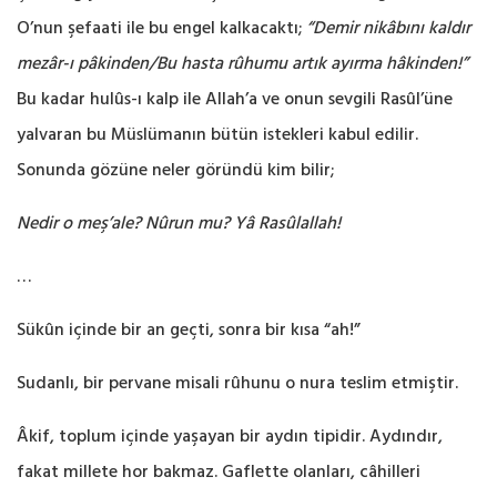
O’nun şefaati ile bu engel kalkacaktı;
“Demir nikâbını kaldır
mezâr-ı pâkinden/Bu hasta rûhumu artık ayırma hâkinden!”
Bu kadar hulûs-ı kalp ile Allah’a ve onun sevgili Rasûl’üne
yalvaran bu Müslümanın bütün istekleri kabul edilir.
Sonunda gözüne neler göründü kim bilir;
Nedir o meş’ale? Nûrun mu? Yâ Rasûlallah!
…
Sükûn içinde bir an geçti, sonra bir kısa “ah!”
Sudanlı, bir pervane misali rûhunu o nura teslim etmiştir.
Âkif, toplum içinde yaşayan bir aydın tipidir. Aydındır,
fakat millete hor bakmaz. Gaflette olanları, câhilleri