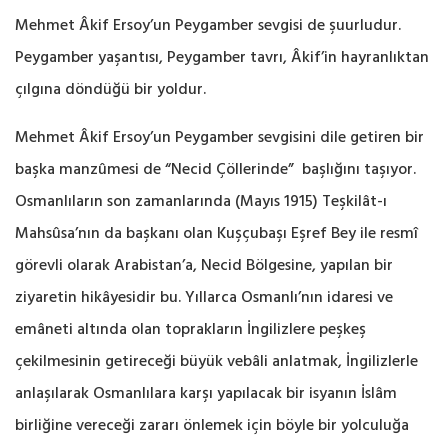
Mehmet Âkif Ersoy’un Peygamber sevgisi de şuurludur.
Peygamber yaşantısı, Peygamber tavrı, Âkif’in hayranlıktan
çılgına döndüğü bir yoldur.
Mehmet Âkif Ersoy’un Peygamber sevgisini dile getiren bir
başka manzûmesi de “Necid Çöllerinde” başlığını taşıyor.
Osmanlıların son zamanlarında (Mayıs 1915) Teşkilât-ı
Mahsûsa’nın da başkanı olan Kuşçubaşı Eşref Bey ile resmî
görevli olarak Arabistan’a, Necid Bölgesine, yapılan bir
ziyaretin hikâyesidir bu. Yıllarca Osmanlı’nın idaresi ve
emâneti altında olan toprakların İngilizlere peşkeş
çekilmesinin getireceği büyük vebâli anlatmak, İngilizlerle
anlaşılarak Osmanlılara karşı yapılacak bir isyanın İslâm
birliğine vereceği zararı önlemek için böyle bir yolculuğa