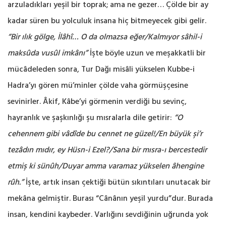
arzuladıkları yeşil bir toprak; ama ne gezer… Çölde bir ay
kadar süren bu yolculuk insana hiç bitmeyecek gibi gelir.
“Bir ılık gölge, İlâhî… O da olmazsa eğer/Kalmıyor sâhil-i
maksûda vusûl imkânı”
İşte böyle uzun ve meşakkatli bir
mücâdeleden sonra, Tur Dağı misâli yükselen Kubbe-i
Hadra’yı gören mü’minler çölde vaha görmüşçesine
sevinirler. Âkif, Kâbe’yi görmenin verdiği bu sevinç,
hayranlık ve şaşkınlığı şu mısralarla dile getirir:
“O
cehennem gibi vâdîde bu cennet ne güzel!/En büyük şi’r
tezâdın mıdır, ey Hüsn-i Ezel?/Sana bir mısra-ı bercestedir
etmiş ki sünûh/Duyar amma varamaz yükselen âhengine
rûh.”
İşte, artık insan çektiği bütün sıkıntıları unutacak bir
mekâna gelmiştir. Burası “Cânânın yeşil yurdu”dur. Burada
insan, kendini kaybeder. Varlığını sevdiğinin uğrunda yok