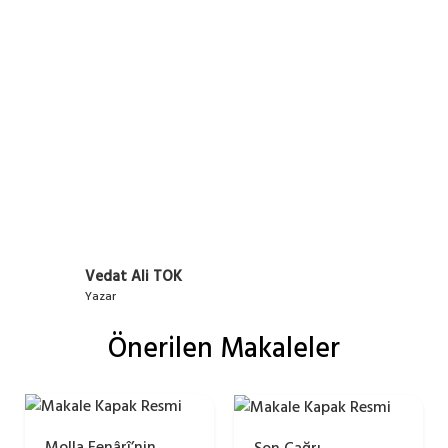
Vedat Ali TOK
Yazar
Önerilen Makaleler
Molla Fenârî’nin
Son Çağrı