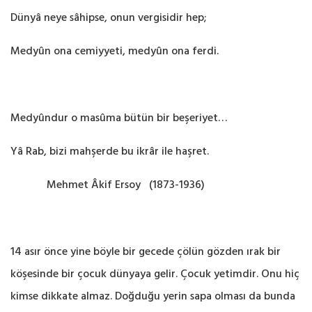
Dünyâ neye sâhipse, onun vergisidir hep;
Medyûn ona cemiyyeti, medyûn ona ferdi.
Medyûndur o masûma bütün bir beşeriyet…
Yâ Rab, bizi mahşerde bu ikrâr ile haşret.
Mehmet Âkif Ersoy (1873-1936)
14 asır önce yine böyle bir gecede çölün gözden ırak bir
köşesinde bir çocuk dünyaya gelir. Çocuk yetimdir. Onu hiç
kimse dikkate almaz. Doğduğu yerin sapa olması da bunda