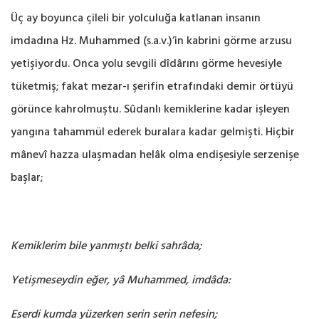
Üç ay boyunca çileli bir yolculuğa katlanan insanın
imdadına Hz. Muhammed (s.a.v.)’in kabrini görme arzusu
yetişiyordu. Onca yolu sevgili dîdârını görme hevesiyle
tüketmiş; fakat mezar-ı şerifin etrafındaki demir örtüyü
görünce kahrolmuştu. Sûdanlı kemiklerine kadar işleyen
yangına tahammül ederek buralara kadar gelmişti. Hiçbir
mânevî hazza ulaşmadan helâk olma endişesiyle serzenişe
başlar;
Kemiklerim bile yanmıştı belki sahrâda;
Yetişmeseydin eğer, yâ Muhammed, imdâda:
Eserdi kumda yüzerken serin serin nefesin;