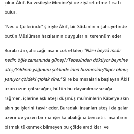
çıkar Âkif. Bu vesileyle Medine’yi de ziyâret etme fırsatı
bulur.
“Necid Çöllerinde” şiiriyle Âkif, bir Sûdanlının şahsiyetinde
bütün Müslüman hacılarının duygularını terennüm eder.
Buralarda çöl sıcağı insanı çok etkiler;
“Nâr-ı beyzâ mıdır
nedir, öğle zamanında güneş?/Tepesinden döküyor beynine
ateş/Yıldırım yağmuru şeklinde inen huzmesine/Siper olmuş
yanıyor çöldeki çıplak sîne.”
Şiire bu mısralarla başlayan Âkif
uzun uzun çöl sıcağını, bütün bu dayanılmaz sıcağa
rağmen, içlerine aşk ateşi düşmüş mü’minlerin Kâbe’ye akın
akın gelişlerini tasvir eder. Buradaki insanları ateşli dalgalar
üzerinde yüzen bir mahşer kalabalığına benzetir. İnsanların
bitmek tükenmek bilmeyen bu çölde aradıkları ve