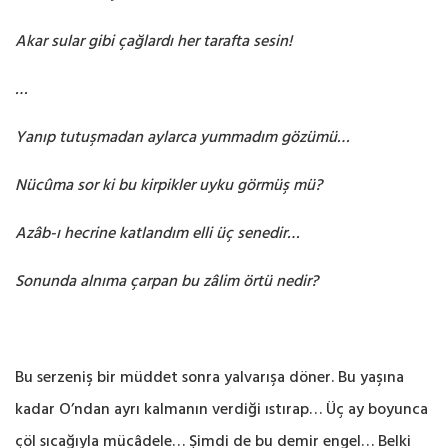
Akar sular gibi çağlardı her tarafta sesin!
…
Yanıp tutuşmadan aylarca yummadım gözümü…
Nücûma sor ki bu kirpikler uyku görmüş mü?
Azâb-ı hecrine katlandım elli üç senedir…
Sonunda alnıma çarpan bu zâlim örtü nedir?
Bu serzeniş bir müddet sonra yalvarışa döner. Bu yaşına
kadar O’ndan ayrı kalmanın verdiği ıstırap… Üç ay boyunca
çöl sıcağıyla mücâdele… Şimdi de bu demir engel… Belki