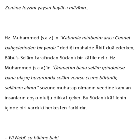
Zemîne feyzini yaysın hayât-ı mâzînin…
Hz. Muhammed (s.a.v.)’in
“Kabrimle minberim arası Cennet
bahçelerinden bir yerdir.”
dediği mahalde Âkif duâ ederken,
Bâbü’s-Selâm tarafından Sûdanlı bir kâfile gelir. Hz.
Muhammed (s.a.v.)’in
“Ümmetim bana selâm gönderirse
bana ulaşır; huzurumda selâm verirse cisme bürünür,
selâmını alırım.” s
özüne muhatap olmanın vecdine kapılan
insanların coşkunluğu dikkat çeker. Bu Sûdanlı kâfilenin
içinde biri vardı ki herkesten farklıdır.
- Yâ Nebî, şu hâlime bak!