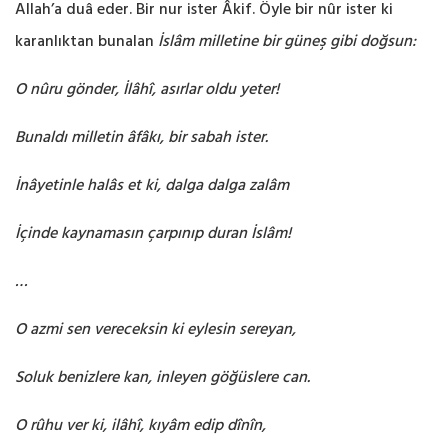
Allah’a duâ eder. Bir nur ister Âkif. Öyle bir nûr ister ki
karanlıktan bunalan
İslâm milletine bir güneş gibi doğsun:
O nûru gönder, İlâhî, asırlar oldu yeter!
Bunaldı milletin âfâkı, bir sabah ister.
İnâyetinle halâs et ki, dalga dalga zalâm
İçinde kaynamasın çarpınıp duran İslâm!
…
O azmi sen vereceksin ki eylesin sereyan,
Soluk benizlere kan, inleyen göğüslere can.
O rûhu ver ki, ilâhî, kıyâm edip dînîn,