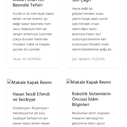
Besmele Tefsiri
Hayra değil bu
gidişler,Yeniden insan
Kur’ân’ın ilk inen âyeti kabul
olalım.Sarpa sardı cümle
edilen ve her önemli işe
işler,Yeniden insan
değer katan besmele, hem
olalım.Batıl hakkı
veciz ifadesiyle hem de
bastırıyor,Yalan, bizi
zengin anlamıyla üzerinde
susturuyor,Karanlık kan
çokça durulan hakkında
kusturuyor,Yeniden insan
müstakil risâle ve kitaplar
olalım.Gökdelenler göğü de...
yazılan bir cümled...
Şair: Bestami YAZGAN
Yazar: Ali AKPINAR
Robotik Sistemlerin
Hasan Sezâî Efendi
Öncüsü İslâm
ve Sezâiyye
Bilginleri
Gülşeniyye-i Rûşeniyye-i
Halvetiyye’nin alt kolu
Müslüman bilim insanları,
Sezâiyye Tarîkatı’nın piri
mekanik teknoloji’nin
olarak kabul edilen Hasan
gelişimine hatırı sayılır