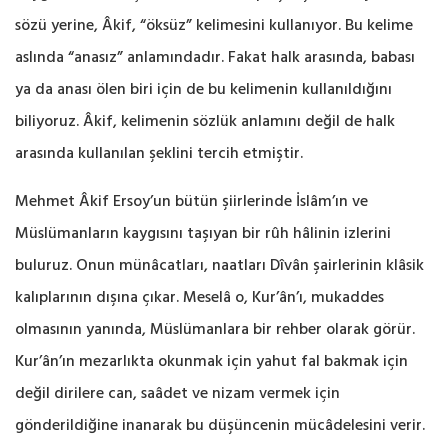
sözü yerine, Âkif, “öksüz” kelimesini kullanıyor. Bu kelime
aslında “anasız” anlamındadır. Fakat halk arasında, babası
ya da anası ölen biri için de bu kelimenin kullanıldığını
biliyoruz. Âkif, kelimenin sözlük anlamını değil de halk
arasında kullanılan şeklini tercih etmiştir.
Mehmet Âkif Ersoy’un bütün şiirlerinde İslâm’ın ve
Müslümanların kaygısını taşıyan bir rûh hâlinin izlerini
buluruz. Onun münâcatları, naatları Dîvân şairlerinin klâsik
kalıplarının dışına çıkar. Meselâ o, Kur’ân’ı, mukaddes
olmasının yanında, Müslümanlara bir rehber olarak görür.
Kur’ân’ın mezarlıkta okunmak için yahut fal bakmak için
değil dirilere can, saâdet ve nizam vermek için
gönderildiğine inanarak bu düşüncenin mücâdelesini verir.