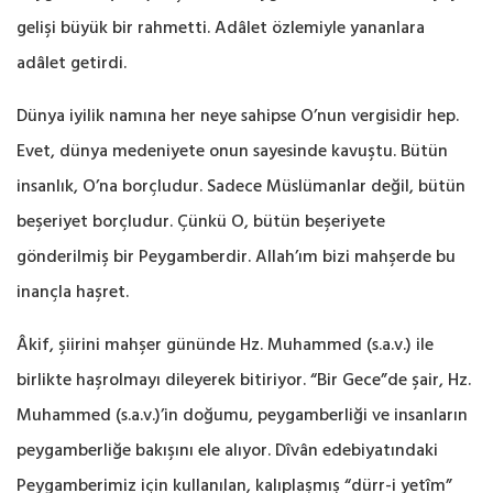
gelişi büyük bir rahmetti. Adâlet özlemiyle yananlara
adâlet getirdi.
Dünya iyilik namına her neye sahipse O’nun vergisidir hep.
Evet, dünya medeniyete onun sayesinde kavuştu. Bütün
insanlık, O’na borçludur. Sadece Müslümanlar değil, bütün
beşeriyet borçludur. Çünkü O, bütün beşeriyete
gönderilmiş bir Peygamberdir. Allah’ım bizi mahşerde bu
inançla haşret.
Âkif, şiirini mahşer gününde Hz. Muhammed (s.a.v.) ile
birlikte haşrolmayı dileyerek bitiriyor. “Bir Gece”de şair, Hz.
Muhammed (s.a.v.)’in doğumu, peygamberliği ve insanların
peygamberliğe bakışını ele alıyor. Dîvân edebiyatındaki
Peygamberimiz için kullanılan, kalıplaşmış “dürr-i yetîm”