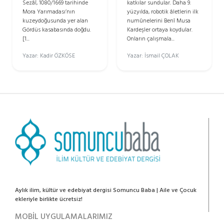
Sezâî, 1080/1669 tarihinde
katkılar sundular. Daha 9.
Mora Yarımadası’nın
yüzyılda, robotik âletlerin ilk
kuzeydoğusunda yer alan
numûnelerini Benî Musa
Gördüs kasabasında doğdu.
Kardeşler ortaya koydular.
[1...
Onların çalışmala...
Yazar: Kadir ÖZKÖSE
Yazar: İsmail ÇOLAK
Aylık ilim, kültür ve edebiyat dergisi Somuncu Baba | Aile ve Çocuk
ekleriyle birlikte ücretsiz!
MOBİL UYGULAMALARIMIZ