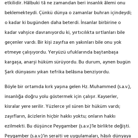
etkilidir. Hâlbuki tâ ne zamandan beri insanlık âlemi onu
beklemekteydi. Çünkü dünya o zamanlar buhran içindeydi;
o kadar ki bugünden daha beterdi. İnsanlar birbirine o
kadar vahşice davranıyordu ki, yırtıcılıkta sırtlanları bile
geçenler vardı. Bir kişi zayıfsa en yakınları bile onu yok
etmeye çalışıyordu. Yeryüzü ufuklarında baştanbaşa
kargaşa, anarşi hüküm sürüyordu. Bu durum, aynen bugün
Şark dünyasını yıkan tefrika belâsına benziyordu.
Böyle bir ortamda kırk yaşına gelen Hz. Muhammed (s.a.v.),
insanlığa doğru yolu göstermek için çalışır. Kayserler,
kisralar yere serilir. Yüzlerce yıl süren bir hüküm vardı;
zayıfların, âcizlerin hiçbir hakkı yoktu; onların hakkı
ezilmekti. Bu düşünce Peygamber (s.a.v.)’le birlikte değişti.
Peygamber (s.a.v.)’in şeraiti ve uygulamaları, hâsılı dünyaya