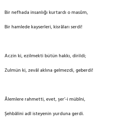
Bir nefhada insanlığı kurtardı o masûm,
Bir hamlede kayserleri, kisrâları serdi!
Aczin ki, ezilmekti bütün hakkı, dirildi;
Zulmün ki, zevâl aklına gelmezdi, geberdi!
Âlemlere rahmetti, evet, şer’-i mübîni,
Şehbâlini adl isteyenin yurduna gerdi.