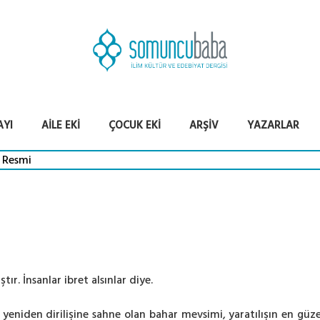
AYI
AILE EKI
ÇOCUK EKI
ARŞIV
YAZARLAR
ır. İnsanlar ibret alsınlar diye.
yeniden dirilişine sahne olan bahar mevsimi, yaratılışın en güze