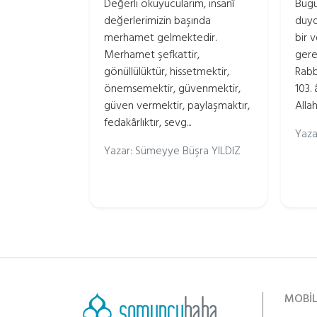
Değerli okuyucularım, insanî
Bugü
değerlerimizin başında
duyd
merhamet gelmektedir.
bir 
Merhamet şefkattir,
gere
gönüllülüktür, hissetmektir,
Rabb
önemsemektir, güvenmektir,
103.
güven vermektir, paylaşmaktır,
Allah’
fedakârlıktır, sevg...
Yaza
Yazar: Sümeyye Büşra YILDIZ
MOBİ