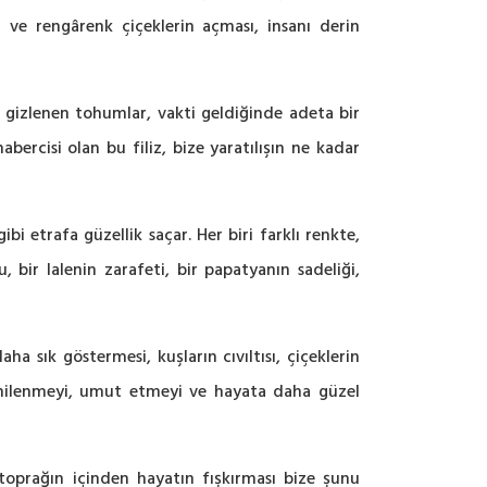
ı ve rengârenk çiçeklerin açması, insanı derin
 gizlenen tohumlar, vakti geldiğinde adeta bir
rcisi olan bu filiz, bize yaratılışın ne kadar
bi etrafa güzellik saçar. Her biri farklı renkte,
, bir lalenin zarafeti, bir papatyanın sadeliği,
 sık göstermesi, kuşların cıvıltısı, çiçeklerin
 yenilenmeyi, umut etmeyi ve hayata daha güzel
 toprağın içinden hayatın fışkırması bize şunu