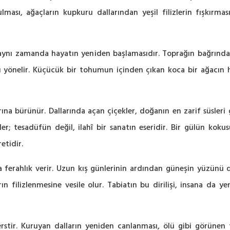
ası, ağaçların kupkuru dallarından yeşil filizlerin fışkırmas
; aynı zamanda hayatın yeniden başlamasıdır. Toprağın bağrında
yönelir. Küçücük bir tohumun içinden çıkan koca bir ağacın habe
rına bürünür. Dallarında açan çiçekler, doğanın en zarif süsleri gi
r; tesadüfün değil, ilahî bir sanatın eseridir. Bir gülün kokusu
etidir.
ferahlık verir. Uzun kış günlerinin ardından güneşin yüzünü daha
n filizlenmesine vesile olur. Tabiatın bu dirilişi, insana da
derstir. Kuruyan dalların yeniden canlanması, ölü gibi görünen