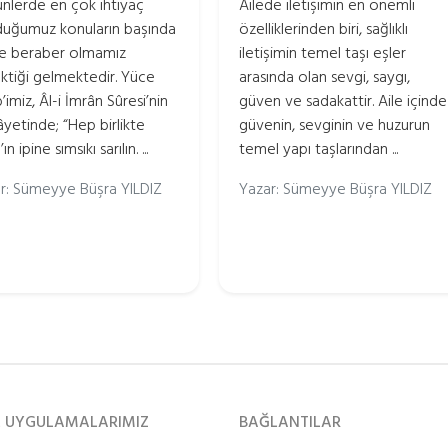
nlerde en çok ihtiyaç
Ailede iletişimin en önemli
uğumuz konuların başında
özelliklerinden biri, sağlıklı
ve beraber olmamız
iletişimin temel taşı eşler
ktiği gelmektedir. Yüce
arasında olan sevgi, saygı,
’imiz, Âl-i İmrân Sûresi’nin
güven ve sadakattir. Aile içinde
 âyetinde; “Hep birlikte
güvenin, sevginin ve huzurun
ın ipine sımsıkı sarılın. ...
temel yapı taşlarından ...
r: Sümeyye Büşra YILDIZ
Yazar: Sümeyye Büşra YILDIZ
L UYGULAMALARIMIZ
BAĞLANTILAR