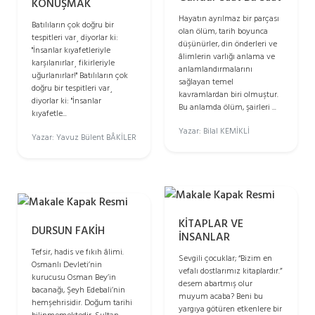
KONUŞMAK
Hayatın ayrılmaz bir parçası
Batılıların çok doğru bir
olan ölüm, tarih boyunca
tespitleri var¸ diyorlar ki:
düşünürler, din önderleri ve
"İnsanlar kıyafetleriyle
âlimlerin varlığı anlama ve
karşılanırlar¸ fikirleriyle
anlamlandırmalarını
uğurlanırlar!" Batılıların çok
sağlayan temel
doğru bir tespitleri var¸
kavramlardan biri olmuştur.
diyorlar ki: "İnsanlar
Bu anlamda ölüm, şairleri ...
kıyafetle...
Yazar: Bilal KEMİKLİ
Yazar: Yavuz Bülent BÂKİLER
KİTAPLAR VE
DURSUN FAKİH
İNSANLAR
Tefsir, hadis ve fıkıh âlimi.
Sevgili çocuklar; “Bizim en
Osmanlı Devleti’nin
vefalı dostlarımız kitaplardır.”
kurucusu Osman Bey’in
desem abartmış olur
bacanağı, Şeyh Edebali’nin
muyum acaba? Beni bu
hemşehrisidir. Doğum tarihi
yargıya götüren etkenlere bir