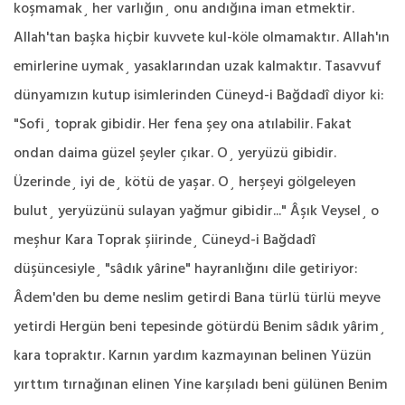
koşmamak¸ her varlığın¸ onu andığına iman etmektir.
Allah'tan başka hiçbir kuvvete kul-köle olmamaktır. Allah'ın
emirlerine uymak¸ yasaklarından uzak kalmaktır. Tasavvuf
dünyamızın kutup isimlerinden Cüneyd-i Bağdadî diyor ki:
"Sofi¸ toprak gibidir. Her fena şey ona atılabilir. Fakat
ondan daima güzel şeyler çıkar. O¸ yeryüzü gibidir.
Üzerinde¸ iyi de¸ kötü de yaşar. O¸ herşeyi gölgeleyen
bulut¸ yeryüzünü sulayan yağmur gibidir..." Âşık Veysel¸ o
meşhur Kara Toprak şiirinde¸ Cüneyd-i Bağdadî
düşüncesiyle¸ "sâdık yârine" hayranlığını dile getiriyor:
Âdem'den bu deme neslim getirdi Bana türlü türlü meyve
yetirdi Hergün beni tepesinde götürdü Benim sâdık yârim¸
kara topraktır. Karnın yardım kazmayınan belinen Yüzün
yırttım tırnağınan elinen Yine karşıladı beni gülünen Benim