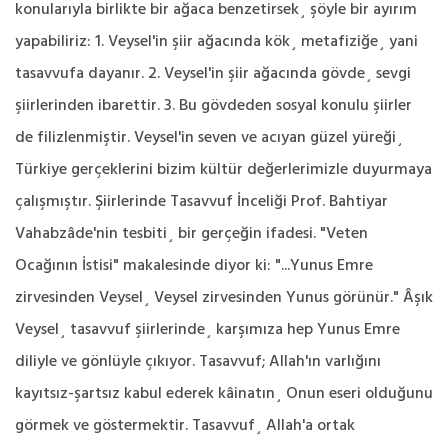
konularıyla birlikte bir ağaca benzetirsek¸ şöyle bir ayırım
yapabiliriz: 1. Veysel'in şiir ağacında kök¸ metafiziğe¸ yani
tasavvufa dayanır. 2. Veysel'in şiir ağacında gövde¸ sevgi
şiirlerinden ibarettir. 3. Bu gövdeden sosyal konulu şiirler
de filizlenmiştir. Veysel'in seven ve acıyan güzel yüreği¸
Türkiye gerçeklerini bizim kültür değerlerimizle duyurmaya
çalışmıştır. Şiirlerinde Tasavvuf İnceliği Prof. Bahtiyar
Vahabzâde'nin tesbiti¸ bir gerçeğin ifadesi. "Veten
Ocağının İstisi" makalesinde diyor ki: "...Yunus Emre
zirvesinden Veysel¸ Veysel zirvesinden Yunus görünür." Âşık
Veysel¸ tasavvuf şiirlerinde¸ karşımıza hep Yunus Emre
diliyle ve gönlüyle çıkıyor. Tasavvuf; Allah'ın varlığını
kayıtsız-şartsız kabul ederek kâinatın¸ Onun eseri olduğunu
görmek ve göstermektir. Tasavvuf¸ Allah'a ortak