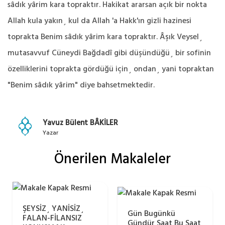
sâdık yârim kara topraktır. Hakikat ararsan açık bir nokta
Allah kula yakın¸ kul da Allah 'a Hakk'ın gizli hazinesi
toprakta Benim sâdık yârim kara topraktır. Âşık Veysel¸
mutasavvuf Cüneydi Bağdadî gibi düşündüğü¸ bir sofinin
özelliklerini toprakta gördüğü için¸ ondan¸ yani topraktan
"Benim sâdık yârim" diye bahsetmektedir.
Yavuz Bülent BÂKİLER
Yazar
Önerilen Makaleler
ŞEYSİZ¸ YANİSİZ¸
Gün Bugünkü
FALAN-FİLANSIZ
Gündür Saat Bu Saat