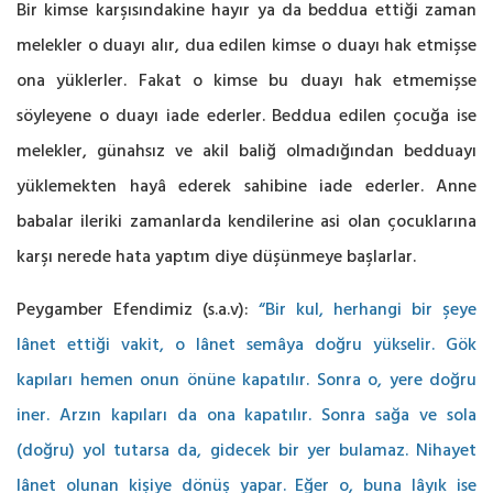
Bir kimse karşısındakine hayır ya da beddua ettiği zaman
melekler o duayı alır, dua edilen kimse o duayı hak etmişse
ona yüklerler. Fakat o kimse bu duayı hak etmemişse
söyleyene o duayı iade ederler. Beddua edilen çocuğa ise
melekler, günahsız ve akil baliğ olmadığından bedduayı
yüklemekten hayâ ederek sahibine iade ederler. Anne
babalar ileriki zamanlarda kendilerine asi olan çocuklarına
karşı nerede hata yaptım diye düşünmeye başlarlar.
Peygamber Efendimiz (s.a.v):
“Bir kul, herhangi bir şeye
lânet ettiği vakit, o lânet semâya doğru yükselir. Gök
kapıları hemen onun önüne kapatılır. Sonra o, yere doğru
iner. Arzın kapıları da ona kapatılır. Sonra sağa ve sola
(doğru) yol tutarsa da, gidecek bir yer bulamaz. Nihayet
lânet olunan kişiye dönüş yapar. Eğer o, buna lâyık ise