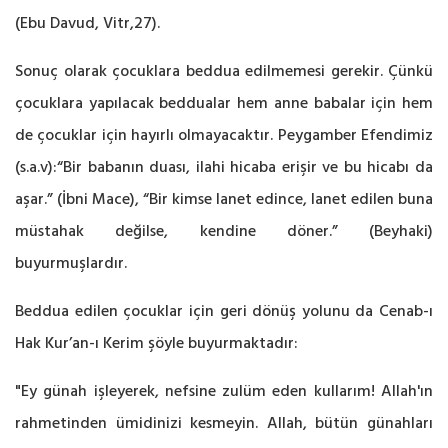
(Ebu Davud, Vitr,27).
Sonuç olarak çocuklara beddua edilmemesi gerekir. Çünkü
çocuklara yapılacak beddualar hem anne babalar için hem
de çocuklar için hayırlı olmayacaktır. Peygamber Efendimiz
(s.a.v):“Bir babanın duası, ilahi hicaba erişir ve bu hicabı da
aşar.” (İbni Mace), “Bir kimse lanet edince, lanet edilen buna
müstahak değilse, kendine döner.”
(Beyhaki)
buyurmuşlardır.
Beddua edilen çocuklar için geri dönüş yolunu da Cenab-ı
Hak Kur’an-ı Kerim şöyle buyurmaktadır:
"Ey günah işleyerek, nefsine zulüm eden kullarım! Allah'ın
rahmetinden ümidinizi kesmeyin. Allah, bütün günahları