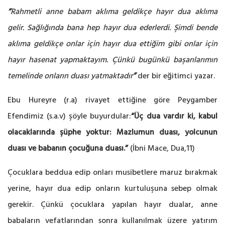
“
Rahmetli anne babam aklıma geldikçe hayır dua aklıma
gelir. Sağlığında bana hep hayır dua ederlerdi. Şimdi bende
aklıma geldikçe onlar için hayır dua ettiğim gibi onlar için
hayır hasenat yapmaktayım. Çünkü bugünkü başarılarımın
temelinde onların duası yatmaktadır
”
der bir eğitimci yazar.
Ebu Hureyre (r.a) rivayet ettiğine göre Peygamber
Efendimiz (s.a.v) şöyle buyurdular:
“Üç dua vardır ki, kabul
olacaklarında şüphe yoktur: Mazlumun duası, yolcunun
duası ve babanın çocuğuna duası.”
(İbni Mace, Dua,11)
Çocuklara beddua edip onları musibetlere maruz bırakmak
yerine, hayır dua edip onların kurtuluşuna sebep olmak
gerekir. Çünkü çocuklara yapılan hayır dualar, anne
babaların vefatlarından sonra kullanılmak üzere yatırım