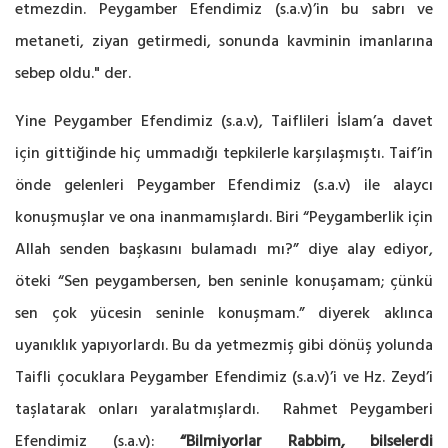
etmezdin. Peygamber Efendimiz (s.a.v)’in bu sabrı ve
metaneti, ziyan getirmedi, sonunda kavminin imanlarına
sebep oldu." der.
Yine Peygamber Efendimiz (s.a.v), Taiflileri İslam’a davet
için gittiğinde hiç ummadığı tepkilerle karşılaşmıştı. Taif’in
önde gelenleri Peygamber Efendimiz (s.a.v) ile alaycı
konuşmuşlar ve ona inanmamışlardı. Biri “Peygamberlik için
Allah senden başkasını bulamadı mı?” diye alay ediyor,
öteki “Sen peygambersen, ben seninle konuşamam; çünkü
sen çok yücesin seninle konuşmam.” diyerek aklınca
uyanıklık yapıyorlardı. Bu da yetmezmiş gibi dönüş yolunda
Taifli çocuklara Peygamber Efendimiz (s.a.v)’i ve Hz. Zeyd’i
taşlatarak onları yaralatmışlardı. Rahmet Peygamberi
Efendimiz (s.a.v):
“Bilmiyorlar Rabbim, bilselerdi