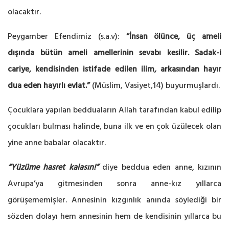
olacaktır.
Peygamber Efendimiz (s.a.v):
“İnsan ölünce, üç ameli
dışında bütün ameli amellerinin sevabı kesilir. Sadak-i
cariye, kendisinden istifade edilen ilim, arkasından hayır
dua eden hayırlı evlat.”
(Müslim, Vasiyet,14) buyurmuşlardı.
Çocuklara yapılan bedduaların Allah tarafından kabul edilip
çocukları bulması halinde, buna ilk ve en çok üzülecek olan
yine anne babalar olacaktır.
“Yüzüme hasret kalasın!”
diye beddua eden anne, kızının
Avrupa’ya gitmesinden sonra anne-kız yıllarca
görüşememişler. Annesinin kızgınlık anında söylediği bir
sözden dolayı hem annesinin hem de kendisinin yıllarca bu