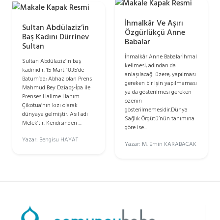
İhmalkâr Ve Aşırı
Sultan Abdülaziz’in
Özgürlükçü Anne
Baş Kadını Dürrinev
Babalar
Sultan
İhmalkâr Anne Babalarİhmal
Sultan Abdülaziz’in baş
kelimesi, adından da
kadınıdır. 15 Mart 1835’de
anlaşılacağı üzere, yapılması
Batum’da; Abhaz olan Prens
gereken bir işin yapılmaması
Mahmud Bey Dziapş-İpa ile
ya da gösterilmesi gereken
Prenses Halime Hanım
özenin
Çikotua’nın kızı olarak
gösterilmemesidir.Dünya
dünyaya gelmiştir. Asıl adı
Sağlık Örgütü’nün tanımına
Melek’tir. Kendisinden ...
göre ise...
Yazar: Bengisu HAYAT
Yazar: M. Emin KARABACAK