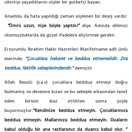
sıkıntıyı yaşadıklarını söyler bir gurbetçi bayan.
Anadolu da hata yapıldığı zaman söylenen bir deyiş vardır:
“
Ömrü uzun, niye böyle yaptın
!”
diye. Aslında dilimizi
olumsuzluklarda da güzel ifadelere alıştırmak gerekir.
Erzurumlu İbrahim Hakkı Hazretleri Marifetname adlı ünlü
eserinde;
“Çocuklara hakaret ve beddua etmemelidir. Zira
beddua, fakirlik sebeplerindendir.”
demiştir.
Allah Resulü (s.a.v) çocuklara beddua etmeyi doğru
bulmamış ve devesine kızan ve bu sebeple arkasından lanet
eden birisini ikaz ettikten sonra şöyle
buyurmuştur:
“Kendinize beddua etmeyin. Çocuklarınıza
beddua etmeyin. Mallarınıza beddua etmeyin. Duaların
kabul olduğu bir ana rastlarsınız da duanız kabul olur. ”