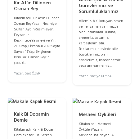
Kır At’ın Dilinden
Görevlerimiz ve
Osman Bey
Sorumluluklarımız
Kitabın adı: Kır At’ın Dilinden
Ailemiz, bizi koruyan, seven
Osman BeyYazar: Necmiye
ve her zaman yanımızda
Sultan AydınResimleyen:
olan insanlardır. Bunlar;
Feyzanur
annemiz, babamız,
KeskintepeYayınevi ve Yılı:
kardeşlerimizdir.
2E Kitap / İstanbul 2026Sayfa
Bazılarımızın evinde aile
Sayısı: 16Yaş: 6+İşlenen
büyüklerimiz olan
Konular: Osman Bey’in
dedelerimiz, babaannemiz
çocukl...
veya anneannemiz ...
Yazar: Sait ÖZER
Yazar: Naciye BEYZA
Kalk Bi Dopamin
Mesnevi Öyküleri
Demle
Kitabın adı: Mesnevi
ÖyküleriYazan:
Kitabın adı: Kalk Bi Dopamin
MevlânaHazırlayan: A.
DemleYazar: Dr. Serkan