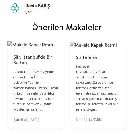
Rabia BARIŞ
Şair
Önerilen Makaleler
Şiir: İstanbul'da Bir
Şu Telefon
Sultan
Hasretleri
kavuşturur,Avuçları
İstanbul altın şehir, ayırırım
ovuşturur,Harçlıkları
dünyadan,Bir İstanbul
savuşturur,Şu telefon şu
beklerim Fatih’in
telefon.Cebimizde servi
zamanından.Ol İstanbul şehri
revan,Elimizden düşmez bir
ki bağrında neler yatar,Ebu
an,Başköşede nazlı duran,Şu
Eyyûp Ensarî halkın nabzını
telefon şu telefon.Söker alır
tutar.On dört kez kuşatıldı
paraları,Açar...
Müslüman seferiy...
Şair: Rabia BARIŞ
Şair: Rabia BARIŞ