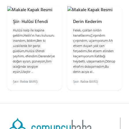
Şiir: Hulûsi Efendi
Derin Kederim
Hulûsi kalp ile kapına
Felek, çoktan kırdın
geldim,Hakk’ın has kulusun;
kanatlarımı,Çırpındım
inandım, bildim,Ben ki
çırpındım, uçamıyorum.Ah
uzaklarda bir garip
etsem duyan yok can
güldüm,Hulûsi Efendi
feryadımı,Ne etsem elinden
şeyhim, efendim.Darende’ye
kaçamıyorum.Kafdağı
doğan aysın, güneşsin,İlim
heybetli, ulaşamadım,Dönüp
ocağında sevgiye
etrafını dolaşamadım,Bu
eşsin,Ulaştır ...
derin acıya al...
Şair: Rabia BARIŞ
Şair: Rabia BARIŞ