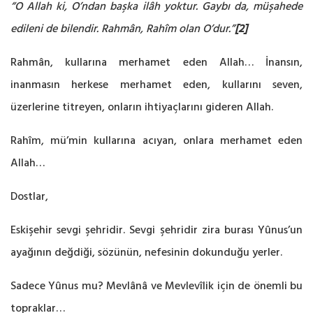
“O Allah ki, O’ndan başka ilâh yoktur. Gaybı da, müşahede
edileni de bilendir. Rahmân, Rahîm olan O’dur.”
[2]
Rahmân, kullarına merhamet eden Allah… İnansın,
inanmasın herkese merhamet eden, kullarını seven,
üzerlerine titreyen, onların ihtiyaçlarını gideren Allah.
Rahîm, mü’min kullarına acıyan, onlara merhamet eden
Allah…
Dostlar,
Eskişehir sevgi şehridir. Sevgi şehridir zira burası Yûnus’un
ayağının değdiği, sözünün, nefesinin dokunduğu yerler.
Sadece Yûnus mu? Mevlânâ ve Mevlevîlik için de önemli bu
topraklar…