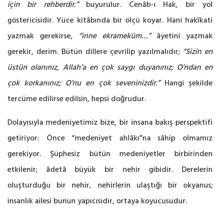
için bir rehberdir.”
buyurulur. Cenâb-ı Hak, bir yol
göstericisidir. Yüce kitâbında bir ölçü koyar. Hani hakîkati
yazmak gerekirse,
“inne ekrameküm…”
âyetini yazmak
gerekir, derim. Bütün dillere çevrilip yazılmalıdır;
“Sizin en
üstün olanınız, Allah’a en çok saygı duyanınız; O’ndan en
çok korkanınız; O’nu en çok seveninizdir.”
Hangi şekilde
tercüme edilirse edilsin, hepsi doğrudur.
Dolayısıyla medeniyetimiz bize, bir insana bakış perspektifi
getiriyor: Önce “medeniyet ahlâkı”na sâhip olmamız
gerekiyor. Şüphesiz bütün medeniyetler birbirinden
etkilenir; âdetâ büyük bir nehir gibidir. Derelerin
oluşturduğu bir nehir, nehirlerin ulaştığı bir okyanus;
insanlık ailesi bunun yapıcısıdır, ortaya koyucusudur.