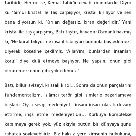
tarihidir. Her ne ise, Kemal Tahir’in cevabı manidardır. Diyor
ki: “Şimdi kristal ile taş çarpışıyor; kristal kırılıyor ve sen
bana diyorsun ki, ‘Kırılan değersiz, kıran değerlidir.’ Yani
kristal ile taş çarpışmış; Batı taştır, kayadır; Osmanlı bakmış
ki, ‘Ne kural biliyor ne insanlık biliyor; bununla baş edilmez.’
diyerek köşesine çekilmiş. ‘Allah’ım, bunlardan insanları
koru!’ diye duâ etmeye başlıyor. Ne yapsın, onun gibi
öldüremez; onun gibi yok edemez.”
Batı, billur avizeyi, kristali kırdı… Sonra da onun parçalarını
fundamentalizm, İslâmcı terör gibi isimlerle pazarlamaya
başladı. Oysa sevgi medeniyeti, insanı insan olarak devam
ettirme, inşâ etme medeniyetidir… Korkuya komplekse
kapılmaya gerek yok, yüz akıyla bütün bir dünyaya şunu
rahatça söyleyebiliriz: Biz haksız yere kimsenin hukukuna,