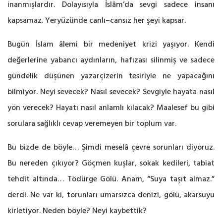
inanmışlardır. Dolayısıyla İslâm’da sevgi sadece insanı
kapsamaz. Yeryüzünde canlı–cansız her şeyi kapsar.
Bugün İslam âlemi bir medeniyet krizi yaşıyor. Kendi
değerlerine yabancı aydınların, hafızası silinmiş ve sadece
gündelik düşünen yazarçizerin tesiriyle ne yapacağını
bilmiyor. Neyi sevecek? Nasıl sevecek? Sevgiyle hayata nasıl
yön verecek? Hayatı nasıl anlamlı kılacak? Maalesef bu gibi
sorulara sağlıklı cevap veremeyen bir toplum var.
Bu bizde de böyle… Şimdi meselâ çevre sorunları diyoruz.
Bu nereden çıkıyor? Göçmen kuşlar, sokak kedileri, tabiat
tehdit altında… Tödürge Gölü. Anam, “Suya taşıt almaz.”
derdi. Ne var ki, torunları umarsızca denizi, gölü, akarsuyu
kirletiyor. Neden böyle? Neyi kaybettik?