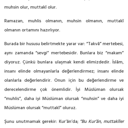
muhsin olur, muttakî olur.
Ramazan, muhlis olmanın, muhsin olmanın, muttakî
olmanın ortamını hazırlıyor.
Burada bir hususu belirtmekte yarar var: “Takvâ” mertebesi,
aynı zamanda “sevgi” mertebesidir. Bunlara biz “makam”
diyoruz. Çünkü bunlara ulaşmak kendi elimizdedir. İslâm,
insanı elinde olmayanlarla değerlendirmez; insanı elinde
olanlarla değerlendirir. Onun için bu değerlendirme ve
derecelendirme çok önemlidir. İyi Müslüman olursak
“muhlis”, daha iyi Müslüman olursak “muhsin” ve daha iyi
Müslüman olursak “muttakî” oluruz.
Şunu unutmamak gerekir: Kur’ân’da;
“Bu Kur’ân, muttakîler