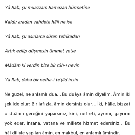
Yâ Rab, şu muazzam Ramazan hürmetine
Kaldır aradan vahdete hâil ne ise
Yâ Rab, şu asırlarca süren tefrikadan
Artık ezilip düşmesin ümmet ye’se
Mâdâm ki verdin bize bir rûh-ı nevîn
Yâ Rab, daha bir nefha-i te’yîd insin
Ne güzel, ne anlamlı dua… Bu duâya âmin diyelim. Âmin iki
şekilde olur: Bir lafızla, âmin dersiniz olur… İki, hâlle, bizzat
o duânın gereğini yaparsınız, kini, nefreti, ayrımı, gayrımı
yok eder, insana, vatana ve millete hizmet edersiniz… Bu
hâl diliyle yapılan âmin, en makbul, en anlamlı âmindir.