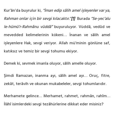
Kur’ân’da buyrulur ki,
“İman edip sâlih amel işleyenler var ya,
Rahman onlar için bir sevgi kılacaktır.”
[1]
Burada
“Se-yec’alu
le-hümü’r-Rahmânu vüddâ”
buyuruluyor. Vüddâ, vedûd ve
mevedded kelimelerinin kökeni… İnanan ve sâlih amel
işleyenlere Hak, sevgi veriyor. Allah mü’minin gönlüne saf,
katıksız ve temiz bir sevgi tohumu ekiyor.
Demek ki, sevmek imanla oluyor, sâlih amelle oluyor.
Şimdi Ramazan, inanma ayı, sâlih amel ayı… Oruç, fitre,
zekât, terâvih ve okunan mukabeleler, sevgi tohumlarıdır.
Merhamete gelince… Merhamet, rahmet, rahmân, rahîm…
İlâhî isimlerdeki sevgi tezâhürlerine dikkat eder misiniz?