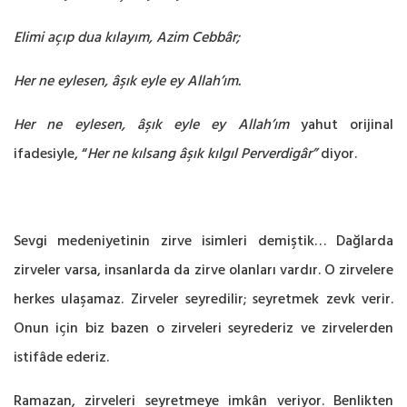
Elimi açıp dua kılayım, Azim Cebbâr;
Her ne eylesen, âşık eyle ey Allah’ım.
Her ne eylesen, âşık eyle ey Allah’ım
yahut orijinal
ifadesiyle, “
Her ne kılsang âşık kılgıl Perverdigâr”
diyor.
Sevgi medeniyetinin zirve isimleri demiştik… Dağlarda
zirveler varsa, insanlarda da zirve olanları vardır. O zirvelere
herkes ulaşamaz. Zirveler seyredilir; seyretmek zevk verir.
Onun için biz bazen o zirveleri seyrederiz ve zirvelerden
istifâde ederiz.
Ramazan, zirveleri seyretmeye imkân veriyor. Benlikten