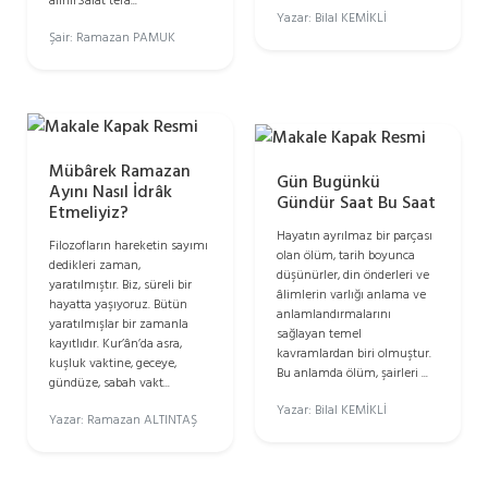
alınırSâlât tera...
Yazar: Bilal KEMİKLİ
Şair: Ramazan PAMUK
Mübârek Ramazan
Gün Bugünkü
Ayını Nasıl İdrâk
Gündür Saat Bu Saat
Etmeliyiz?
Hayatın ayrılmaz bir parçası
Filozofların hareketin sayımı
olan ölüm, tarih boyunca
dedikleri zaman,
düşünürler, din önderleri ve
yaratılmıştır. Biz, süreli bir
âlimlerin varlığı anlama ve
hayatta yaşıyoruz. Bütün
anlamlandırmalarını
yaratılmışlar bir zamanla
sağlayan temel
kayıtlıdır. Kur’ân’da asra,
kavramlardan biri olmuştur.
kuşluk vaktine, geceye,
Bu anlamda ölüm, şairleri ...
gündüze, sabah vakt...
Yazar: Bilal KEMİKLİ
Yazar: Ramazan ALTINTAŞ