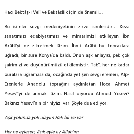
Hacı Bektâş-ı Velî ve Bektâşîlik için de önemli…
Bu isimler sevgi medeniyetinin zirve isimleridir… Keza
sanatımızı edebiyatımızı ve mimarimizi etkileyen İbn
Arâbî’yi de zikretmek lâzım. İbn-i Arâbî bu topraklara
uğradı, bir süre Konya’da kaldı. Onun aşk anlayışı, pek çok
şairimizi ve düşünürümüzü etkilemiştir. Tabî, her ne kadar
buralara uğramasa da, ocağında yetişen sevgi erenleri, Alp-
Erenlerle Anadolu toprağını aydınlatan Hoca Ahmet
Yesevî’yi de anmak lâzım. Nasıl diyordu Ahmed Yesevî?
Bakınız Yesevî’nin bir niyâzı var. Şöyle dua ediyor:
Aşk yolunda yok olayım Hak bir ve var
Her ne eylesen, âşık eyle ey Allah’ım.