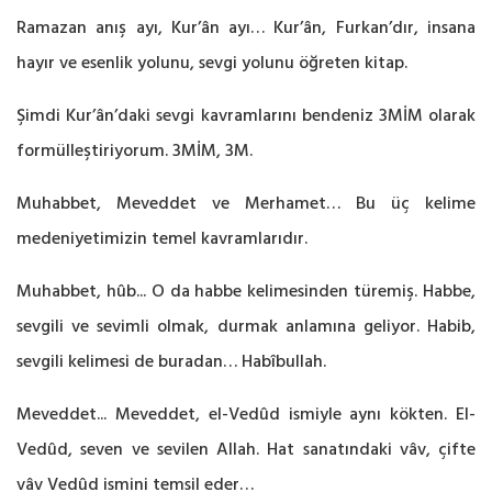
Ramazan anış ayı, Kur’ân ayı… Kur’ân, Furkan’dır, insana
hayır ve esenlik yolunu, sevgi yolunu öğreten kitap.
Şimdi Kur’ân’daki sevgi kavramlarını bendeniz 3MİM olarak
formülleştiriyorum. 3MİM, 3M.
Muhabbet, Meveddet ve Merhamet… Bu üç kelime
medeniyetimizin temel kavramlarıdır.
Muhabbet, hûb... O da habbe kelimesinden türemiş. Habbe,
sevgili ve sevimli olmak, durmak anlamına geliyor. Habib,
sevgili kelimesi de buradan… Habîbullah.
Meveddet... Meveddet, el-Vedûd ismiyle aynı kökten. El-
Vedûd, seven ve sevilen Allah. Hat sanatındaki vâv, çifte
vâv Vedûd ismini temsil eder…