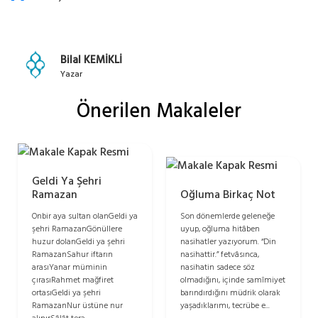
Bilal KEMİKLİ
Yazar
Önerilen Makaleler
Geldi Ya Şehri
Oğluma Birkaç Not
Ramazan
Son dönemlerde geleneğe
Onbir aya sultan olanGeldi ya
uyup, oğluma hitâben
şehri RamazanGönüllere
nasihatler yazıyorum. “Din
huzur dolanGeldi ya şehri
nasihattir.” fetvâsınca,
RamazanSahur iftarın
nasihatin sadece söz
arasıYanar müminin
olmadığını, içinde samîmiyet
çırasıRahmet mağfiret
barındırdığını müdrik olarak
ortasıGeldi ya şehri
yaşadıklarımı, tecrübe e...
RamazanNur üstüne nur