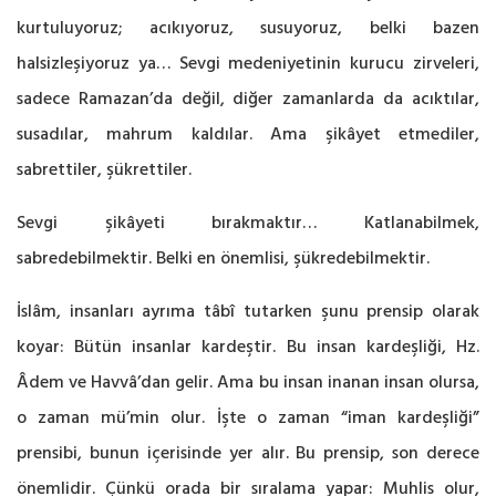
kurtuluyoruz; acıkıyoruz, susuyoruz, belki bazen
halsizleşiyoruz ya… Sevgi medeniyetinin kurucu zirveleri,
sadece Ramazan’da değil, diğer zamanlarda da acıktılar,
susadılar, mahrum kaldılar. Ama şikâyet etmediler,
sabrettiler, şükrettiler.
Sevgi şikâyeti bırakmaktır… Katlanabilmek,
sabredebilmektir. Belki en önemlisi, şükredebilmektir.
İslâm, insanları ayrıma tâbî tutarken şunu prensip olarak
koyar: Bütün insanlar kardeştir. Bu insan kardeşliği, Hz.
Âdem ve Havvâ’dan gelir. Ama bu insan inanan insan olursa,
o zaman mü’min olur. İşte o zaman “iman kardeşliği”
prensibi, bunun içerisinde yer alır. Bu prensip, son derece
önemlidir. Çünkü orada bir sıralama yapar: Muhlis olur,