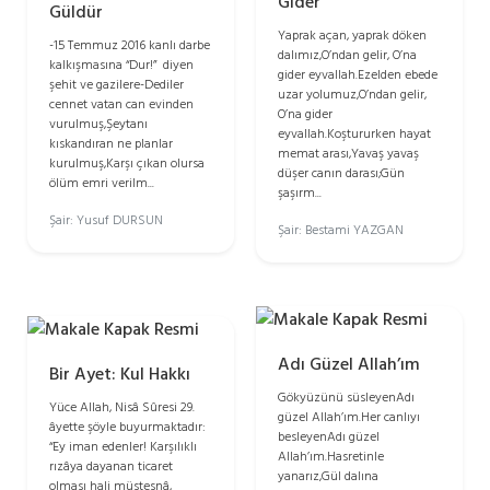
Gider
Güldür
Yaprak açan, yaprak döken
-15 Temmuz 2016 kanlı darbe
dalımız,O’ndan gelir, O’na
kalkışmasına “Dur!” diyen
gider eyvallah.Ezelden ebede
şehit ve gazilere-Dediler
uzar yolumuz,O’ndan gelir,
cennet vatan can evinden
O’na gider
vurulmuş,Şeytanı
eyvallah.Koştururken hayat
kıskandıran ne planlar
memat arası,Yavaş yavaş
kurulmuş,Karşı çıkan olursa
düşer canın darası;Gün
ölüm emri verilm...
şaşırm...
Şair: Yusuf DURSUN
Şair: Bestami YAZGAN
Adı Güzel Allah’ım
Bir Ayet: Kul Hakkı
Gökyüzünü süsleyenAdı
Yüce Allah, Nisâ Sûresi 29.
güzel Allah’ım.Her canlıyı
âyette şöyle buyurmaktadır:
besleyenAdı güzel
“Ey iman edenler! Karşılıklı
Allah’ım.Hasretinle
rızâya dayanan ticaret
yanarız,Gül dalına
olması hali müstesnâ,