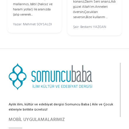
konarız,Daim Seni anarız,Adı
mallarınızı, bâtıl (haksız ve
güzel Allah’ım.Anneleri
haram yollar) ile aranızda
översin,Çocukları
(alıp vererek...
seversin,Bize kullarım ...
Yazar: Mehmet SOYSALDI
Şair: Bestami YAZGAN
Aylık ilim, kültür ve edebiyat dergisi Somuncu Baba | Aile ve Çocuk
ekleriyle birlikte ücretsiz!
MOBİL UYGULAMALARIMIZ