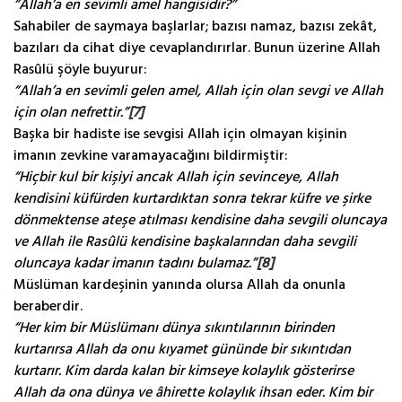
“Allah’a en sevimli amel hangisidir?”
Sahabiler de saymaya başlarlar; bazısı namaz, bazısı zekât,
bazıları da cihat diye cevaplandırırlar. Bunun üzerine Allah
Rasûlü şöyle buyurur:
“Allah’a en sevimli gelen amel, Allah için olan sevgi ve Allah
için olan nefrettir.”
[7]
Başka bir hadiste ise sevgisi Allah için olmayan kişinin
imanın zevkine varamayacağını bildirmiştir:
“Hiçbir kul bir kişiyi ancak Allah için sevinceye, Allah
kendisini küfürden kurtardıktan sonra tekrar küfre ve şirke
dönmektense ateşe atılması kendisine daha sevgili oluncaya
ve Allah ile Rasûlü kendisine başkalarından daha sevgili
oluncaya kadar imanın tadını bulamaz.”
[8]
Müslüman kardeşinin yanında olursa Allah da onunla
beraberdir.
“Her kim bir Müslümanı dünya sıkıntılarının birinden
kurtarırsa Allah da onu kıyamet gününde bir sıkıntıdan
kurtarır. Kim darda kalan bir kimseye kolaylık gösterirse
Allah da ona dünya ve âhirette kolaylık ihsan eder. Kim bir