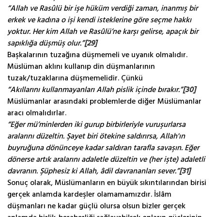
“Allah ve Rasûlü bir işe hüküm verdiği zaman, inanmış bir
erkek ve kadına o işi kendi isteklerine göre seçme hakkı
yoktur. Her kim Allah ve Rasûlü’ne karşı gelirse, apaçık bir
sapıklığa düşmüş olur.”
[29]
Başkalarının tuzağına düşmemeli ve uyanık olmalıdır.
Müslüman aklını kullanıp din düşmanlarının
tuzak/tuzaklarına düşmemelidir. Çünkü
“Akıllarını kullanmayanları Allah pislik içinde bırakır.”
[30]
Müslümanlar arasındaki problemlerde diğer Müslümanlar
aracı olmalıdırlar.
“Eğer mü’minlerden iki gurup birbirleriyle vuruşurlarsa
aralarını düzeltin. Şayet biri ötekine saldırırsa, Allah'ın
buyruğuna dönünceye kadar saldıran tarafla savaşın. Eğer
dönerse artık aralarını adaletle düzeltin ve (her işte) adaletli
davranın. Şüphesiz ki Allah, âdil davrananları sever.”
[31]
Sonuç olarak, Müslümanların en büyük sıkıntılarından birisi
gerçek anlamda kardeşler olamamamızdır. İslâm
düşmanları ne kadar güçlü olursa olsun bizler gerçek