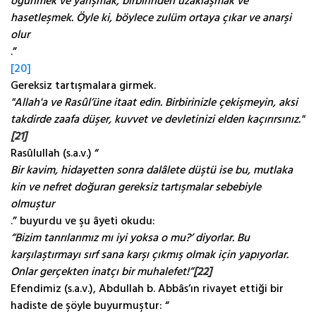
öğünmek ve yarışmak, birbirinden uzaklaşmak ve
hasetleşmek. Öyle ki, böylece zulüm ortaya çıkar ve anarşi
olur
.”
[20]
Gereksiz tartışmalara girmek.
"Allah'a ve Rasûl’üne itaat edin. Birbirinizle çekişmeyin, aksi
takdirde zaafa düşer, kuvvet ve devletinizi elden kaçırırsınız."
[21]
Rasûlullah (s.a.v.) “
Bir kavim, hidayetten sonra dalâlete düştü ise bu, mutlaka
kin ve nefret doğuran gereksiz tartışmalar sebebiyle
olmuştur
.” buyurdu ve şu âyeti okudu:
“Bizim tanrılarımız mı iyi yoksa o mu?’ diyorlar. Bu
karşılaştırmayı sırf sana karşı çıkmış olmak için yapıyorlar.
Onlar gerçekten inatçı bir muhalefet!”
[22]
Efendimiz (s.a.v.), Abdullah b. Abbâs’ın rivayet ettiği bir
hadiste de şöyle buyurmuştur: “