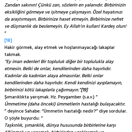
Zandan sakının! Çünkü zan, sözlerin en yalanıdır. Birbirinizin
eksikliğini görmeye ve işitmeye çalışmayın. Özel hayatınızı
da araştırmayın. Birbirinize haset etmeyin. Birbirinize nefret
ve düşmanlık da beslemeyin. Ey Allah’ın kulları! Kardeş olun!
”
[18]
Hakir görmek, alay etmek ve hoşlanmayacağı lakaplar
takmak.
“Ey iman edenler! Bir topluluk diğer bir toplulukla alay
etmesin. Belki de onlar, kendilerinden daha hayırlıdır.
Kadınlar da kadınları alaya almasınlar. Belki onlar
kendilerinden daha hayırlıdır. Kendi kendinizi ayıplamayın,
birbirinizi kötü lakaplarla çağırmayın.”
[19]
Şımarıklıkta yarışmak. Hz. Peygamber (s.a.v.) “
Ümmetime (daha önceki) ümmetlerin hastalığı bulaşacaktır.
” deyince Sahabe: “Ümmetin hastalığı nedir?” diye sordular.
O şöyle buyurdu: “
Taşkınlık, şımarıklık, dünya hususunda birbirlerine karşı