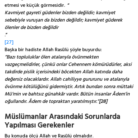
etmesi ve küçük görmesidir. “
Kavmiyet gayreti güdenler bizden değildir; kavmiyet
sebebiyle vuruşan da bizden değildir; kavmiyet güderek
ölenler de bizden değildir
.”
[27]
Başka bir hadiste Allah Rasûlü şöyle buyurdu:
“Bazı topluluklar ölen atalarıyla övünmekten
vazgeçmelidirler, çünkü onlar Cehennem kömürüdürler, aksi
takdirde pislik içerisindeki böcekten Allah katında daha
değersiz olacaklardır. Allah cahiliyye gururunu ve atalarıyla
övünme kötülüğünü gidermiştir. Artık bundan sonra müttaki
Mü’min ve bahtsız günahkâr vardır. Bütün insanlar Âdem’in
oğullarıdır. Âdem de topraktan yaratılmıştır.”
[28]
Müslümanlar Arasındaki Sorunlarda
Yapılması Gerekenler
Bu konuda ölçü Allah ve Rasûlü olmalıdır.