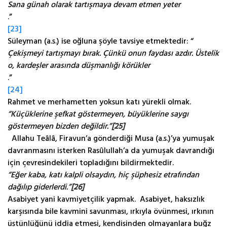
Sana günah olarak tartışmaya devam etmen yeter
.”
[23]
Süleyman (a.s.) ise oğluna şöyle tavsiye etmektedir: “
Çekişmeyi tartışmayı bırak. Çünkü onun faydası azdır. Üstelik
o, kardeşler arasında düşmanlığı körükler
.”
[24]
Rahmet ve merhametten yoksun katı yürekli olmak.
“Küçüklerine şefkat göstermeyen, büyüklerine saygı
göstermeyen bizden değildir.”
[25]
Allahu Teâlâ, Firavun’a gönderdiği Musa (a.s.)’ya yumuşak
davranmasını isterken Rasûlullah’a da yumuşak davrandığı
için çevresindekileri topladığını bildirmektedir.
“Eğer kaba, katı kalpli olsaydın, hiç şüphesiz etrafından
dağılıp giderlerdi.”
[26]
Asabiyet yani kavmiyetçilik yapmak. Asabiyet, haksızlık
karşısında bile kavmini savunması, ırkıyla övünmesi, ırkının
üstünlüğünü iddia etmesi, kendisinden olmayanlara buğz