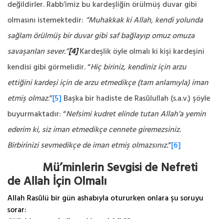
değildirler. Rabb’imiz bu kardeşliğin örülmüş duvar gibi
olmasını istemektedir:
“Muhakkak ki Allah, kendi yolunda
sağlam örülmüş bir duvar gibi saf bağlayıp omuz omuza
savaşanları sever.”
[4]
Kardeşlik öyle olmalı ki kişi kardeşini
kendisi gibi görmelidir. “
Hiç biriniz, kendiniz için arzu
ettiğini kardeşi için de arzu etmedikçe (tam anlamıyla) iman
etmiş olmaz
.”
[5]
Başka bir hadiste de Rasûlullah (s.a.v.) şöyle
buyurmaktadır: “
Nefsimi kudret elinde tutan Allah’a yemin
ederim ki, siz iman etmedikçe cennete giremezsiniz.
Birbirinizi sevmedikçe de iman etmiş olmazsınız.
”
[6]
Mü’minlerin Sevgisi de Nefreti
de Allah İçin Olmalı
Allah Rasûlü bir gün ashabıyla otururken onlara şu soruyu
sorar: