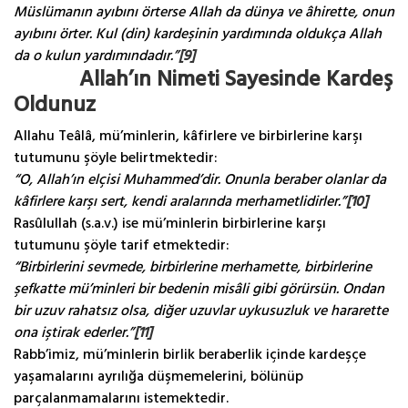
Müslümanın ayıbını örterse Allah da dünya ve âhirette, onun
ayıbını örter. Kul (din) kardeşinin yardımında oldukça Allah
da o kulun yardımındadır.”
[9]
Allah’ın Nimeti Sayesinde Kardeş
Oldunuz
Allahu Teâlâ, mü’minlerin, kâfirlere ve birbirlerine karşı
tutumunu şöyle belirtmektedir:
“O, Allah’ın elçisi Muhammed’dir. Onunla beraber olanlar da
kâfirlere karşı sert, kendi aralarında merhametlidirler.”
[10]
Rasûlullah (s.a.v.) ise mü’minlerin birbirlerine karşı
tutumunu şöyle tarif etmektedir:
“Birbirlerini sevmede, birbirlerine merhamette, birbirlerine
şefkatte mü’minleri bir bedenin misâli gibi görürsün. Ondan
bir uzuv rahatsız olsa, diğer uzuvlar uykusuzluk ve hararette
ona iştirak ederler.”
[11]
Rabb’imiz, mü’minlerin birlik beraberlik içinde kardeşçe
yaşamalarını ayrılığa düşmemelerini, bölünüp
parçalanmamalarını istemektedir.