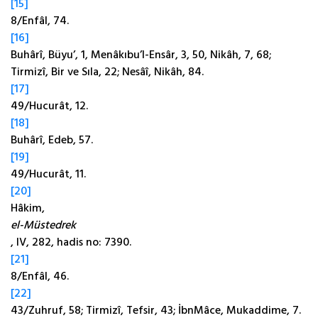
[15]
8/Enfâl, 74.
[16]
Buhârî, Büyu’, 1, Menâkıbu’l-Ensâr, 3, 50, Nikâh, 7, 68;
Tirmizî, Bir ve Sıla, 22; Nesâî, Nikâh, 84.
[17]
49/Hucurât, 12.
[18]
Buhârî, Edeb, 57.
[19]
49/Hucurât, 11.
[20]
Hâkim,
el-Müstedrek
, IV, 282, hadis no: 7390.
[21]
8/Enfâl, 46.
[22]
43/Zuhruf, 58; Tirmizî, Tefsir, 43; İbnMâce, Mukaddime, 7.