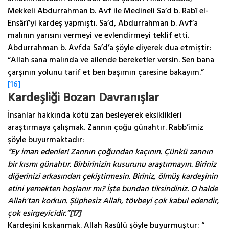
Mekkeli Abdurrahman b. Avf ile Medineli Sa’d b. Rabî el-
Ensârî’yi kardeş yapmıştı. Sa’d, Abdurrahman b. Avf’a
malının yarısını vermeyi ve evlendirmeyi teklif etti.
Abdurrahman b. Avfda Sa’d’a şöyle diyerek dua etmiştir:
“Allah sana malında ve ailende bereketler versin. Sen bana
çarşının yolunu tarif et ben başımın çaresine bakayım.”
[16]
Kardeşliği Bozan Davranışlar
İnsanlar hakkında kötü zan besleyerek eksiklikleri
araştırmaya çalışmak. Zannın çoğu günahtır. Rabb’imiz
şöyle buyurmaktadır:
“Ey iman edenler! Zannın çoğundan kaçının. Çünkü zannın
bir kısmı günahtır. Birbirinizin kusurunu araştırmayın. Biriniz
diğerinizi arkasından çekiştirmesin. Biriniz, ölmüş kardeşinin
etini yemekten hoşlanır mı? İşte bundan tiksindiniz. O halde
Allah'tan korkun. Şüphesiz Allah, tövbeyi çok kabul edendir,
çok esirgeyicidir.”
[17]
Kardeşini kıskanmak. Allah Rasûlü şöyle buyurmuştur: “