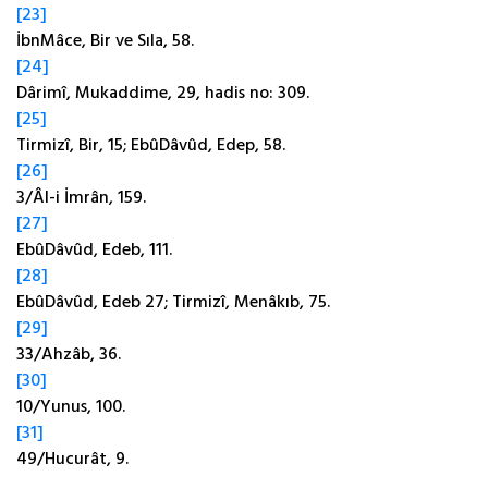
[23]
İbnMâce, Bir ve Sıla, 58.
[24]
Dârimî, Mukaddime, 29, hadis no: 309.
[25]
Tirmizî, Bir, 15; EbûDâvûd, Edep, 58.
[26]
3/Âl-i İmrân, 159.
[27]
EbûDâvûd, Edeb, 111.
[28]
EbûDâvûd, Edeb 27; Tirmizî, Menâkıb, 75.
[29]
33/Ahzâb, 36.
[30]
10/Yunus, 100.
[31]
49/Hucurât, 9.