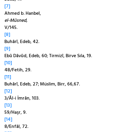
[7]
Ahmed b. Hanbel,
el-Müsned,
V/145.
[8]
Buhârî, Edeb, 42.
[9]
Ebû Dâvûd, Edeb, 60; Tirmizî, Birve Sıla, 19.
[10]
48/Fetih, 29.
[11]
Buhârî, Edeb, 27; Müslim, Birr, 66,67.
[12]
3/Âl-i İmrân, 103.
[13]
59/Haşr, 9.
[14]
8/Enfâl, 72.