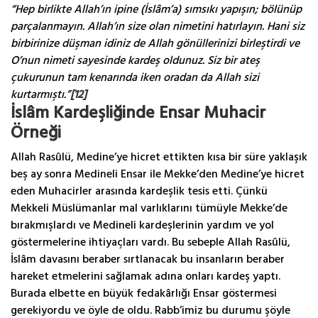
“Hep birlikte Allah’ın ipine (İslâm’a) sımsıkı yapışın; bölünüp
parçalanmayın. Allah’ın size olan nimetini hatırlayın. Hani siz
birbirinize düşman idiniz de Allah gönüllerinizi birleştirdi ve
O’nun nimeti sayesinde kardeş oldunuz. Siz bir ateş
çukurunun tam kenarında iken oradan da Allah sizi
kurtarmıştı.”
[12]
İslâm Kardeşliğinde Ensar Muhacir
Örneği
Allah Rasûlü, Medine’ye hicret ettikten kısa bir süre yaklaşık
beş ay sonra Medineli Ensar ile Mekke’den Medine’ye hicret
eden Muhacirler arasında kardeşlik tesis etti. Çünkü
Mekkeli Müslümanlar mal varlıklarını tümüyle Mekke’de
bırakmışlardı ve Medineli kardeşlerinin yardım ve yol
göstermelerine ihtiyaçları vardı. Bu sebeple Allah Rasûlü,
İslâm davasını beraber sırtlanacak bu insanların beraber
hareket etmelerini sağlamak adına onları kardeş yaptı.
Burada elbette en büyük fedakârlığı Ensar göstermesi
gerekiyordu ve öyle de oldu. Rabb’imiz bu durumu şöyle