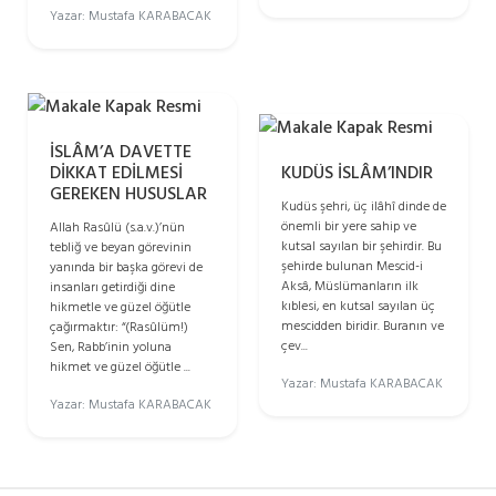
Yazar: Mustafa KARABACAK
İSLÂM’A DAVETTE
DİKKAT EDİLMESİ
KUDÜS İSLÂM’INDIR
GEREKEN HUSUSLAR
Kudüs şehri, üç ilâhî dinde de
önemli bir yere sahip ve
Allah Rasûlü (s.a.v.)’nün
kutsal sayılan bir şehirdir. Bu
tebliğ ve beyan görevinin
şehirde bulunan Mescid-i
yanında bir başka görevi de
Aksâ, Müslümanların ilk
insanları getirdiği dine
kıblesi, en kutsal sayılan üç
hikmetle ve güzel öğütle
mescidden biridir. Buranın ve
çağırmaktır: “(Rasûlüm!)
çev...
Sen, Rabb’inin yoluna
hikmet ve güzel öğütle ...
Yazar: Mustafa KARABACAK
Yazar: Mustafa KARABACAK