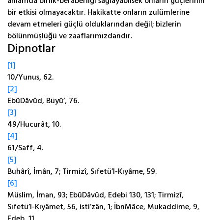
anlamda birlik-beraberliği sağlayabilsek onların güçlerinin
bir etkisi olmayacaktır. Hakikatte onların zulümlerine
devam etmeleri güçlü olduklarından değil; bizlerin
bölünmüşlüğü ve zaaflarımızdandır.
Dipnotlar
[1]
10/Yunus, 62.
[2]
EbûDâvûd, Büyû’, 76.
[3]
49/Hucurât, 10.
[4]
61/Saff, 4.
[5]
Buhârî, İmân, 7; Tirmizî, Sıfetü’l-Kıyâme, 59.
[6]
Müslim, İman, 93; EbûDâvûd, Edebi 130, 131; Tirmizî,
Sıfetü’l-Kıyâmet, 56, isti’zân, 1; İbnMâce, Mukaddime, 9,
Edeb, 11.