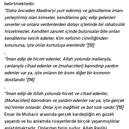
belirtmektedir:
“Daha önceden Medine'yi yurt edinmiş ve gönüllerine imanı
yerleştirmiş olan kimseler, kendilerine göç edip gelenleri
severler ve onlara verilenlerden dolayı içlerinde bir rahatsızlık
hissetmezler. Kendileri zaruret içinde bulunsalar bile onları
kendilerine tercih ederler. Kim nefsinin cimriliğinden
korunursa, işte onlar kurtuluşa erenlerdir.”
[13]
,
“İman edip de hicret edenler, Allah yolunda mallarıyla,
canlarıyla cihad edenler ve (muhacirleri) barındırıp yardım
edenler var ya, işte onların bir kısmı diğer bir kısmının
dostlarıdır.”
[14]
,
“İman edip de Allah yolunda hicret ve cihad edenler,
(Muhacirleri) barındıran ve yardım edenler var ya, işte gerçek
mü’minler onlardır. Onlar için mağfiret ve bol rızık vardır.”
[15]
Ensar ile Muhacir arasında gerçek kardeşliğin en güzeli
yaşandı ve bu anlamda rivayetlerde birçok yaşanmışlıklar
anlatılmaktadır. Onlardan birisi şudur: Allah Rasûlü,