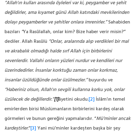
“Allah'ın kulları arasında öyleleri var ki, peygamber ve şehit
değildirler, ama kıyamet günü Allah katındaki mevkilerinden
dolayı peygamberler ve şehitler onlara imrenirler.”
Sahabiden
bazıları
“
Ya Rasûlallah, onlar kim? Bize haber verir misin?”
dediler. Allah Rasûlü
“Onlar, aralarında alıp verdikleri bir mal
ve akrabalık olmadığı halde sırf Allah için birbirlerini
sevenlerdir. Vallahi onların yüzleri nurdur ve kendileri nur
üzerindedirler. İnsanlar korktuğu zaman onlar korkmaz,
insanlar üzüldüğünde onlar üzülmezler.”
buyurdu ve
“Haberiniz olsun, Allah'ın sevgili kullarına korku yok, onlar
üzülecek de değillerdir.”
[1]
âyetini okudu.
[2]
İslâm’ın temel
emirlerden birisi Müslümanların birbirlerini kardeş olarak
görmeleri ve bunun gereğini yapmalarıdır. “
Mü’minler ancak
kardeştirler
.”
[3]
Yani mü’minler kardeşten başka bir şey