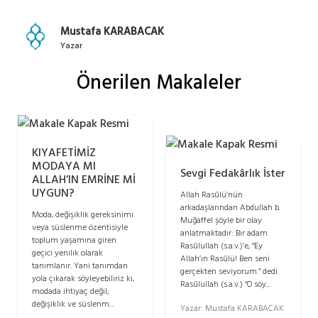
Mustafa KARABACAK
Yazar
Önerilen Makaleler
KIYAFETİMİZ
MODAYA MI
Sevgi Fedakârlık İster
ALLAH’IN EMRİNE Mİ
UYGUN?
Allah Rasûlü’nün
arkadaşlarından Abdullah b.
Moda, değişiklik gereksinimi
Muğaffel şöyle bir olay
veya süslenme özentisiyle
anlatmaktadır: Bir adam
toplum yaşamına giren
Rasûlullah (s.a.v.)’e, “Ey
geçici yenilik olarak
Allah’ın Rasûlü! Ben seni
tanımlanır. Yani tanımdan
gerçekten seviyorum.” dedi.
yola çıkarak söyleyebiliriz ki,
Rasûlullah (s.a.v.) “O söy...
modada ihtiyaç değil;
değişiklik ve süslenm...
Yazar: Mustafa KARABACAK