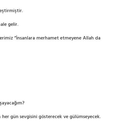
ştirmiştir.
le gelir.
mberimiz “İnsanlara merhamet etmeyene Allah da
yaşayacağım?
na her gün sevgisini gösterecek ve gülümseyecek.