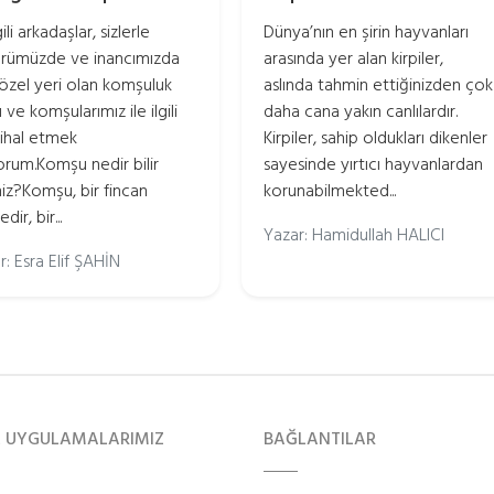
li arkadaşlar, sizlerle
Dünya’nın en şirin hayvanları
ürümüzde ve inancımızda
arasında yer alan kirpiler,
özel yeri olan komşuluk
aslında tahmin ettiğinizden çok
 ve komşularımız ile ilgili
daha cana yakın canlılardır.
ihal etmek
Kirpiler, sahip oldukları dikenler
yorum.Komşu nedir bilir
sayesinde yırtıcı hayvanlardan
niz?Komşu, bir fincan
korunabilmekted...
dir, bir...
Yazar: Hamidullah HALICI
r: Esra Elif ŞAHİN
L UYGULAMALARIMIZ
BAĞLANTILAR