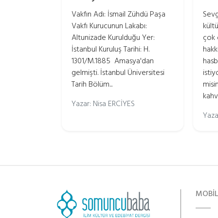
Vakfın Adı: İsmail Zühdü Paşa
Sevgi
Vakfı Kurucunun Lakabı:
kült
Altunizade Kurulduğu Yer:
çok 
İstanbul Kuruluş Tarihi: H.
hakkı
1301/M.1885 Amasya'dan
hasb
gelmişti. İstanbul Üniversitesi
isti
Tarih Bölüm...
misi
kahve
Yazar: Nisa ERCİYES
Yaza
MOBİ