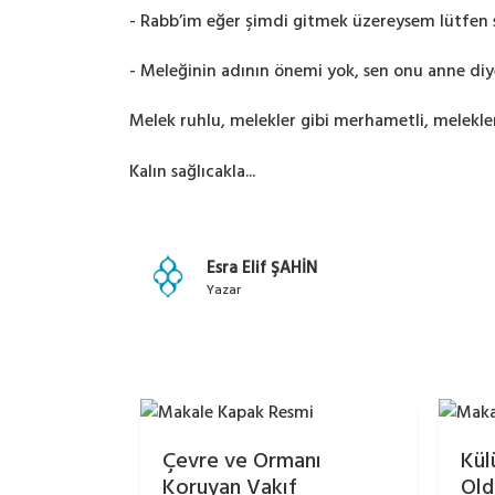
-
Rabb’im
eğer şimdi gitmek üzereysem lütfen 
- Meleğinin adının önemi yok, sen onu anne diye
Melek ruhlu, melekler gibi merhametli, melekler 
Kalın sağlıcakla...
Esra Elif ŞAHİN
Yazar
Çevre ve Ormanı
Kül
Koruyan Vakıf
Old