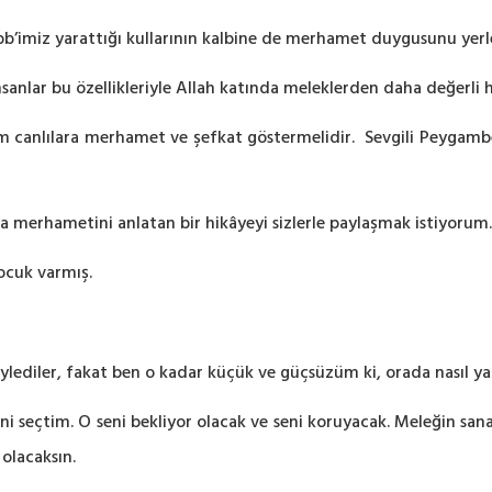
bb’imiz
yarattığı kullarının kalbine de merhamet duygusunu yerle
anlar bu özellikleriyle Allah katında meleklerden daha değerli ha
 Tüm canlılara merhamet ve şefkat göstermelidir. Sevgili Peyga
na merhametini anlatan bir hikâyeyi sizlerle paylaşmak istiyorum.
ocuk varmış.
ylediler, fakat ben o kadar küçük ve güçsüzüm ki, orada nasıl 
ini seçtim. O seni bekliyor olacak ve seni koruyacak. Meleğin sa
olacaksın.