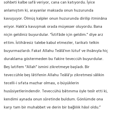
sohbeti kalbe safâ veriyor, cana can katıyordu. İyice
anlamıştım ki, arayanlar maksada onun huzurunda
kavuşuyor. Ölmüş kalpler onun huzurunda dirilip itminâna
eriyor. Hakk’a kavuşmak orada müyesser oluyordu. Bana
niçin geldiniz buyurdular. “İstifâde için geldim.” diye arz
ettim. İstihâresiz talebe kabul etmezler, tarikatı telkin
buyurmazlardı. Fakat Allahu Teâlâ’nın lütuf ve ihsânıyla hiç
duraklama göstermeden bu fakire teveccüh buyurdular.
Beş latifem “Allah” ismini zikretmeye başladı. Bir
teveccühle beş lâtifenin Allahu Teâlâ’yı zikretmesi sâlikin
tecelli-i sıfata mazhar olması, o büyüklerin
husûsiyetlerindendir. Teveccühü bâtınıma öyle tesîr etti ki,
kendimi aynada onun sûretinde buldum. Gönlümde ona
karşı tam bir muhabbet ve derin bir bağlılık hâsıl oldu.”