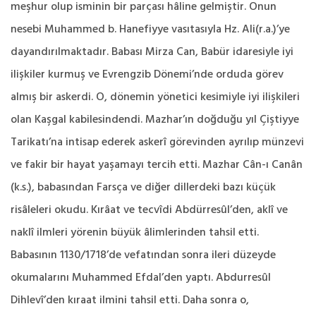
meşhur olup isminin bir parçası hâline gelmiştir. Onun
nesebi Muhammed b. Hanefiyye vasıtasıyla Hz. Ali(r.a.)’ye
dayandırılmaktadır. Babası Mirza Can, Babür idaresiyle iyi
ilişkiler kurmuş ve Evrengzib Dönemi’nde orduda görev
almış bir askerdi. O, dönemin yönetici kesimiyle iyi ilişkileri
olan Kaşgal kabilesindendi. Mazhar’ın doğduğu yıl Çiştiyye
Tarikatı’na intisap ederek askerî görevinden ayrılıp münzevi
ve fakir bir hayat yaşamayı tercih etti. Mazhar Cân-ı Canân
(k.s.), babasından Farsça ve diğer dillerdeki bazı küçük
risâleleri okudu. Kırâat ve tecvîdi Abdürresûl’den, aklî ve
naklî ilmleri yörenin büyük âlimlerinden tahsil etti.
Babasının 1130/1718’de vefatından sonra ileri düzeyde
okumalarını Muhammed Efdal’den yaptı. Abdurresûl
Dihlevî’den kıraat ilmini tahsil etti. Daha sonra o,