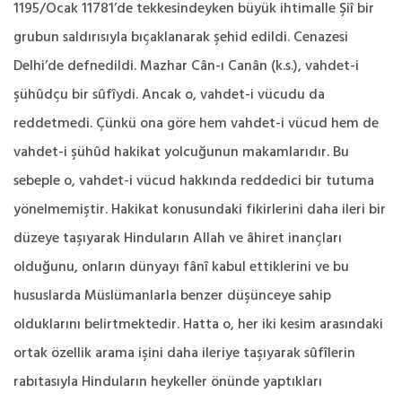
1195/Ocak 11781’de tekkesindeyken büyük ihtimalle Şiî bir
grubun saldırısıyla bıçaklanarak şehid edildi. Cenazesi
Delhi’de defnedildi. Mazhar Cân-ı Canân (k.s.), vahdet-i
şühûdçu bir sûfîydi. Ancak o, vahdet-i vücudu da
reddetmedi. Çünkü ona göre hem vahdet-i vücud hem de
vahdet-i şühûd hakikat yolcuğunun makamlarıdır. Bu
sebeple o, vahdet-i vücud hakkında reddedici bir tutuma
yönelmemiştir. Hakikat konusundaki fikirlerini daha ileri bir
düzeye taşıyarak Hinduların Allah ve âhiret inançları
olduğunu, onların dünyayı fânî kabul ettiklerini ve bu
hususlarda Müslümanlarla benzer düşünceye sahip
olduklarını belirtmektedir. Hatta o, her iki kesim arasındaki
ortak özellik arama işini daha ileriye taşıyarak sûfîlerin
rabıtasıyla Hinduların heykeller önünde yaptıkları