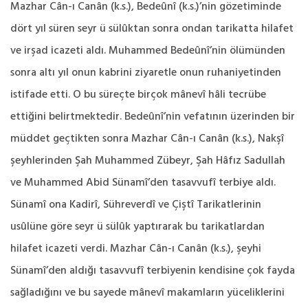
Mazhar Cân-ı Canân (k.s.), Bedeûnî (k.s.)’nin gözetiminde
dört yıl süren seyr ü sülûktan sonra ondan tarikatta hilafet
ve irşad icazeti aldı. Muhammed Bedeûnî’nin ölümünden
sonra altı yıl onun kabrini ziyaretle onun ruhaniyetinden
istifade etti. O bu süreçte birçok mânevî hâli tecrübe
ettiğini belirtmektedir. Bedeûnî’nin vefatının üzerinden bir
müddet geçtikten sonra Mazhar Cân-ı Canân (k.s.), Nakşî
şeyhlerinden Şah Muhammed Zübeyr, Şah Hâfız Sadullah
ve Muhammed Abid Sünamî’den tasavvufî terbiye aldı.
Sünamî ona Kadirî, Sühreverdî ve Çiştî Tarikatlerinin
usûlüne göre seyr ü sülûk yaptırarak bu tarikatlardan
hilafet icazeti verdi. Mazhar Cân-ı Canân (k.s.), şeyhi
Sünamî’den aldığı tasavvufî terbiyenin kendisine çok fayda
sağladığını ve bu sayede mânevî makamların yüceliklerini