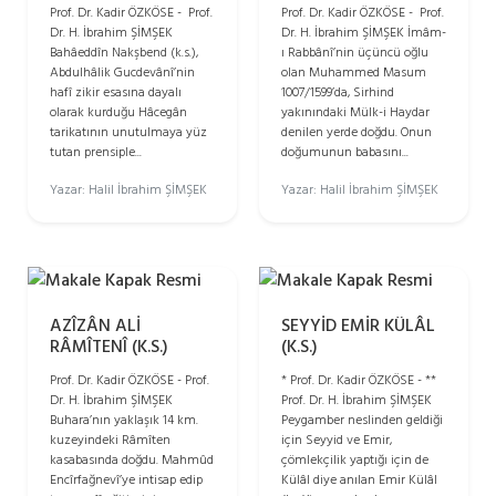
Prof. Dr. Kadir ÖZKÖSE - Prof.
Prof. Dr. Kadir ÖZKÖSE - Prof.
Dr. H. İbrahim ŞİMŞEK
Dr. H. İbrahim ŞİMŞEK İmâm-
Bahâeddîn Nakşbend (k.s.),
ı Rabbânî’nin üçüncü oğlu
Abdulhâlik Gucdevânî’nin
olan Muhammed Masum
hafî zikir esasına dayalı
1007/1599’da, Sirhind
olarak kurduğu Hâcegân
yakınındaki Mülk-i Haydar
tarikatının unutulmaya yüz
denilen yerde doğdu. Onun
tutan prensiple...
doğumunun babasını...
Yazar: Halil İbrahim ŞİMŞEK
Yazar: Halil İbrahim ŞİMŞEK
AZÎZÂN ALİ
SEYYİD EMİR KÜLÂL
RÂMÎTENÎ (K.S.)
(K.S.)
Prof. Dr. Kadir ÖZKÖSE - Prof.
* Prof. Dr. Kadir ÖZKÖSE - **
Dr. H. İbrahim ŞİMŞEK
Prof. Dr. H. İbrahim ŞİMŞEK
Buhara’nın yaklaşık 14 km.
Peygamber neslinden geldiği
kuzeyindeki Râmîten
için Seyyid ve Emir,
kasabasında doğdu. Mahmûd
çömlekçilik yaptığı için de
Encîrfağnevî’ye intisap edip
Külâl diye anılan Emir Külâl