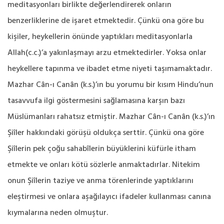
meditasyonları birlikte değerlendirerek onların
benzerliklerine de işaret etmektedir. Çünkü ona göre bu
kişiler, heykellerin önünde yaptıkları meditasyonlarla
Allah(c.c.)’a yakınlaşmayı arzu etmektedirler. Yoksa onlar
heykellere tapınma ve ibadet etme niyeti taşımamaktadır.
Mazhar Cân-ı Canân (k.s.)’ın bu yorumu bir kısım Hindu’nun
tasavvufa ilgi göstermesini sağlamasına karşın bazı
Müslümanları rahatsız etmiştir. Mazhar Cân-ı Canân (k.s.)’ın
Şiîler hakkındaki görüşü oldukça serttir. Çünkü ona göre
Şiîlerin pek çoğu sahabîlerin büyüklerini küfürle itham
etmekte ve onları kötü sözlerle anmaktadırlar. Nitekim
onun Şiîlerin taziye ve anma törenlerinde yaptıklarını
eleştirmesi ve onlara aşağılayıcı ifadeler kullanması canına
kıymalarına neden olmuştur.