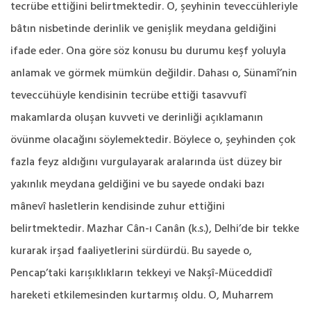
tecrübe ettiğini belirtmektedir. O, şeyhinin teveccühleriyle
bâtın nisbetinde derinlik ve genişlik meydana geldiğini
ifade eder. Ona göre söz konusu bu durumu keşf yoluyla
anlamak ve görmek mümkün değildir. Dahası o, Sünamî’nin
teveccühüyle kendisinin tecrübe ettiği tasavvufî
makamlarda oluşan kuvveti ve derinliği açıklamanın
övünme olacağını söylemektedir. Böylece o, şeyhinden çok
fazla feyz aldığını vurgulayarak aralarında üst düzey bir
yakınlık meydana geldiğini ve bu sayede ondaki bazı
mânevî hasletlerin kendisinde zuhur ettiğini
belirtmektedir. Mazhar Cân-ı Canân (k.s.), Delhi’de bir tekke
kurarak irşad faaliyetlerini sürdürdü. Bu sayede o,
Pencap’taki karışıklıkların tekkeyi ve Nakşî-Müceddidî
hareketi etkilemesinden kurtarmış oldu. O, Muharrem