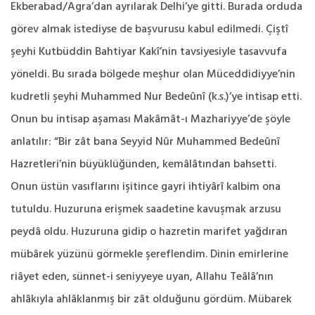
Ekberabad/Agra’dan ayrılarak Delhi’ye gitti. Burada orduda
görev almak istediyse de başvurusu kabul edilmedi. Çiştî
şeyhi Kutbüddin Bahtiyar Kakî’nin tavsiyesiyle tasavvufa
yöneldi. Bu sırada bölgede meşhur olan Müceddidiyye’nin
kudretli şeyhi Muhammed Nur Bedeûnî (k.s.)’ye intisap etti.
Onun bu intisap aşaması Makâmât-ı Mazhariyye’de şöyle
anlatılır: “Bir zât bana Seyyid Nûr Muhammed Bedeûnî
Hazretleri’nin büyüklüğünden, kemâlâtından bahsetti.
Onun üstün vasıflarını işitince gayri ihtiyârî kalbim ona
tutuldu. Huzuruna erişmek saadetine kavuşmak arzusu
peydâ oldu. Huzuruna gidip o hazretin marifet yağdıran
mübârek yüzünü görmekle şereflendim. Dinin emirlerine
riâyet eden, sünnet-i seniyyeye uyan, Allahu Teâlâ’nın
ahlâkıyla ahlâklanmış bir zât olduğunu gördüm. Mübarek