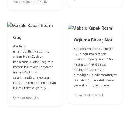
Yazar: Oğuzhan AYDIN
Göç
Oğluma Birkaç Not
Ayrılmış
Son dönemlerde geleneğe
elhamdülillah,Nasibimiz
uyup, oğluma hitâben
sırdan bizim.Ezelden
nasihatler yazıyorum. “Din
bahşetmiş Allah,Yüreğimiz
nasihattir.” fetvâsınca,
kordan bizim.Ateşler yakar
nasihatin sadece söz
âhımız,Aydınlıktır
olmadığını, içinde samîmiyet
sabahımız.Kaynayıp taşar
barındırdığını müdrik olarak
ruhumuz,Ten denilen surdan
yaşadıklarımı, tecrübe e...
bizim.Öteleri duya duy...
Yazar: Bilal KEMİKLİ
Şair: Satılmış ŞEN