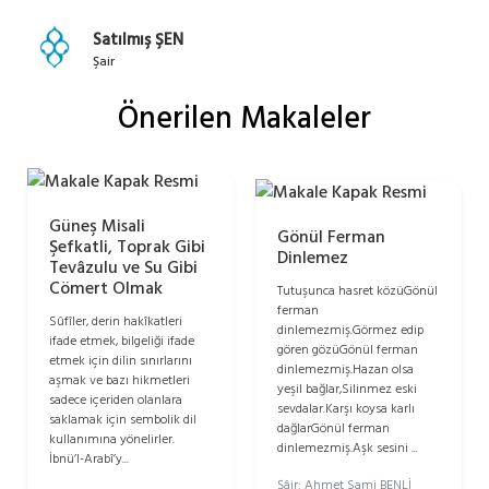
Satılmış ŞEN
Şair
Önerilen Makaleler
Güneş Misali
Gönül Ferman
Şefkatli, Toprak Gibi
Dinlemez
Tevâzulu ve Su Gibi
Cömert Olmak
Tutuşunca hasret közüGönül
ferman
Sûfîler, derin hakîkatleri
dinlemezmiş.Görmez edip
ifade etmek, bilgeliği ifade
gören gözüGönül ferman
etmek için dilin sınırlarını
dinlemezmiş.Hazan olsa
aşmak ve bazı hikmetleri
yeşil bağlar,Silinmez eski
sadece içeriden olanlara
sevdalar.Karşı koysa karlı
saklamak için sembolik dil
dağlarGönül ferman
kullanımına yönelirler.
dinlemezmiş.Aşk sesini ...
İbnü’l-Arabî’y...
Şâir: Ahmet Sami BENLİ