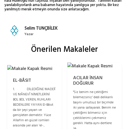
hala Hülleoğlu'nun taşında. İnşallah ben yanılıyorumdur.' Tanrının kulları
yanılabiliyorlardı ama babamın hayatında yanılgıya yer yoktu. Bir kez
yanılmıştı merak etmeyin onunda size anlatacağım.
Selim TUNÇBİLEK
Yazar
Önerilen Makaleler
ACILAR İNSAN
EL-BÂSIT
DOĞURUR
1. DİLEDİĞİNE MADDÎ
"Siz benim ne çektiğimi
VE MÂNEVÎ NİMETLERİNİ
bilemezsiniz.' dedi delikanlı
BOL BOL VEREN, RUHLARI
başını umutsuz bir biçimde
BEDENLERE YAYAN El-Bâsıt
iki yana sallayarak. Benim ne
da bir şeyi yayan ve
çektiğimi bilmeniz için
genişleten demektir. Yüce
çektiklerimi çekmeniz
Allah'ın en güzel isimleri
gerekli. Hatta aynı dertlere
arasında yer alan ‘el-...
sa...