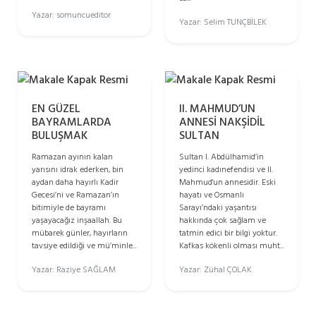
Yazar: somuncueditor
Yazar: Selim TUNÇBİLEK
EN GÜZEL
II. MAHMUD’UN
BAYRAMLARDA
ANNESİ NAKŞİDİL
BULUŞMAK
SULTAN
Ramazan ayının kalan
Sultan I. Abdülhamid’in
yarısını idrak ederken, bin
yedinci kadınefendisi ve II.
aydan daha hayırlı Kadir
Mahmud'un annesidir. Eski
Gecesi’ni ve Ramazan’ın
hayatı ve Osmanlı
bitimiyle de bayramı
Sarayı’ndaki yaşantısı
yaşayacağız inşaallah. Bu
hakkında çok sağlam ve
mübarek günler, hayırların
tatmin edici bir bilgi yoktur.
tavsiye edildiği ve mü’minle...
Kafkas kökenli olması muht...
Yazar: Raziye SAĞLAM
Yazar: Zühal ÇOLAK