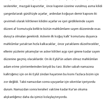
seslenirler¸ mazgalı kapatırlar¸ önce kapının üzerine vurulmuş asma kilidi
şangırdatarak gürültüyle açarlar¸ ardından koğuşun demir kapısını iki
çevirmeli olarak kilitlenen kilidini açarlar ve içeri girdiklerinde sayım
düzeni al' komutuyla birlikte bütün mahkûmların sayım düzeninde esas
duruşta olmaları gerekirdi.
Askerin ilk koğuş kalk' komutunu duyunca
mahkûmlar yataktan hızla kalkacaklar¸ önce yataklarını düzeltecekler¸
ellerini yüzlerini yıkamışlar ve asker kilitleri açıp içeri girene kadar sayım
düzenine geçmiş olacaklardır. On iki Eylül'ün adam olmaz mahkûmları
adam etme yöntemlerinden biriydi bu tarz. Bizler sabah namazına
kalktığımız için on iki Eylül zindan hayatının bu kısmı fazlaca bizim için
zor değildi. Tabii namazdan sonra uyuyanlar için sıkıntılar içeriyordu
durum. Namazdan sonra kerahet vaktine kadar Kur'an okuma
alışkanlığımız daha da işimizi kolaylaştırıyordu.