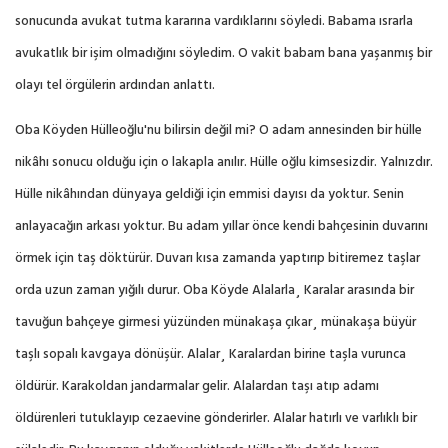
sonucunda avukat tutma kararına vardıklarını söyledi. Babama ısrarla
avukatlık bir işim olmadığını söyledim. O vakit babam bana yaşanmış bir
olayı tel örgülerin ardından anlattı.
Oba Köyden Hülleoğlu'nu bilirsin değil mi? O adam annesinden bir hülle
nikâhı sonucu olduğu için o lakapla anılır. Hülle oğlu kimsesizdir. Yalnızdır.
Hülle nikâhından dünyaya geldiği için emmisi dayısı da yoktur. Senin
anlayacağın arkası yoktur. Bu adam yıllar önce kendi bahçesinin duvarını
örmek için taş döktürür. Duvarı kısa zamanda yaptırıp bitiremez taşlar
orda uzun zaman yığılı durur. Oba Köyde Alalarla¸ Karalar arasında bir
tavuğun bahçeye girmesi yüzünden münakaşa çıkar¸ münakaşa büyür
taşlı sopalı kavgaya dönüşür. Alalar¸ Karalardan birine taşla vurunca
öldürür. Karakoldan jandarmalar gelir. Alalardan taşı atıp adamı
öldürenleri tutuklayıp cezaevine gönderirler. Alalar hatırlı ve varlıklı bir