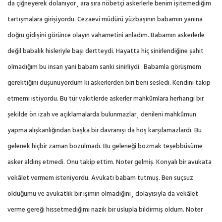
da çiğneyerek dolanıyor¸ ara sıra nöbetçi askerlerle benim işitemediğim
tartışmalara girişiyordu. Cezaevi müdürü yüzbaşının babamın yanına
doğru gidişini görünce olayın vahametini anladım. Babamın askerlerle
değil babalık hisleriyle başı dertteydi. Hayatta hiç sinirlendiğine şahit
olmadığım bu insan yani babam sanki sinirliydi.
Babamla görüşmem
gerektiğini düşünüyordum ki askerlerden biri beni sesledi. Kendini takip
etmemi istiyordu. Bu tür vakitlerde askerler mahkûmlara herhangi bir
şekilde ön izah ve açıklamalarda bulunmazlar¸ denileni mahkûmun
yapma alışkanlığından başka bir davranışı da hoş karşılamazlardı. Bu
gelenek hiçbir zaman bozulmadı. Bu geleneği bozmak teşebbüsüme
asker aldırış etmedi. Onu takip ettim. Noter gelmiş. Konyalı bir avukata
vekâlet vermem isteniyordu. Avukatı babam tutmuş. Ben suçsuz
olduğumu ve avukatlık bir işimin olmadığını¸ dolayısıyla da vekâlet
verme gereği hissetmediğimi nazik bir üslupla bildirmiş oldum. Noter