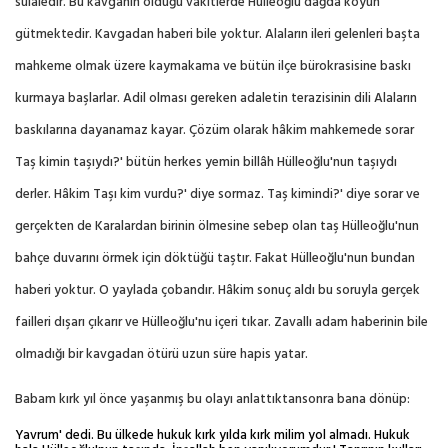
sülaledir. Bu kavganın olduğu vakitlerde Hülleoğlu dağda koyun
gütmektedir. Kavgadan haberi bile yoktur. Alaların ileri gelenleri başta
mahkeme olmak üzere kaymakama ve bütün ilçe bürokrasisine baskı
kurmaya başlarlar. Adil olması gereken adaletin terazisinin dili Alaların
baskılarına dayanamaz kayar. Çözüm olarak hâkim mahkemede sorar
Taş kimin taşıydı?' bütün herkes yemin billâh Hülleoğlu'nun taşıydı
derler. Hâkim Taşı kim vurdu?' diye sormaz. Taş kimindi?' diye sorar ve
gerçekten de Karalardan birinin ölmesine sebep olan taş Hülleoğlu'nun
bahçe duvarını örmek için döktüğü taştır. Fakat Hülleoğlu'nun bundan
haberi yoktur. O yaylada çobandır. Hâkim sonuç aldı bu soruyla gerçek
failleri dışarı çıkarır ve Hülleoğlu'nu içeri tıkar. Zavallı adam haberinin bile
olmadığı bir kavgadan ötürü uzun süre hapis yatar.
Babam kırk yıl önce yaşanmış bu olayı anlattıktansonra bana dönüp:
Yavrum' dedi. Bu ülkede hukuk kırk yılda kırk milim yol almadı. Hukuk