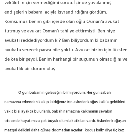
vekâleti niçin vermediğimi sordu. İçinde yuvalanmış
endişelerin babamı acıyla kıvrandırdığını gördüm.
Komşumuz benim gibi içerde olan oğlu Osman'a avukat
tutmuş ve avukat Osman'ı tahliye ettirmişti. Ben niye
avukatı reddediyordum ki? Ben biliyordum ki babamın
avukata verecek parası bile yoktu. Avukat bizim için lüksten
de öte bir şeydi. Benim herhangi bir suçumun olmadığını ve
avukatlık bir durum oluş
O gün babamın geleceğini bilmiyordum. Her gün sabah
namazına erkenden kalkıp kıldığımız için askerler koğuş kalk'a geldikleri
vakit bizi ayakta bulurlardı. Sabah namazına kalkmanın sevabın
ötesinde hayatımıza çok büyük olumlu katkıları vardı. Askerler koğuşun
mazgal deliğini daha güneş doğmadan açarlar¸ koğuş kalk' diye üç kez