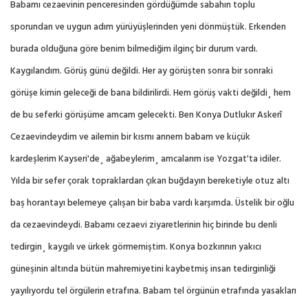
Babamı cezaevinin penceresinden gördüğümde sabahın toplu
sporundan ve uygun adım yürüyüşlerinden yeni dönmüştük. Erkenden
burada olduğuna göre benim bilmediğim ilginç bir durum vardı.
Kaygılandım. Görüş günü değildi. Her ay görüşten sonra bir sonraki
görüşe kimin geleceği de bana bildirilirdi. Hem görüş vakti değildi¸ hem
de bu seferki görüşüme amcam gelecekti. Ben Konya Dutlukır Askerî
Cezaevindeydim ve ailemin bir kısmı annem babam ve küçük
kardeşlerim Kayseri'de¸ ağabeylerim¸ amcalarım ise Yozgat'ta idiler.
Yılda bir sefer çorak topraklardan çıkan buğdayın bereketiyle otuz altı
baş horantayı belemeye çalışan bir baba vardı karşımda. Üstelik bir oğlu
da cezaevindeydi. Babamı cezaevi ziyaretlerinin hiç birinde bu denli
tedirgin¸ kaygılı ve ürkek görmemiştim. Konya bozkırının yakıcı
güneşinin altında bütün mahremiyetini kaybetmiş insan tedirginliği
yayılıyordu tel örgülerin etrafına. Babam tel örgünün etrafında yasakları