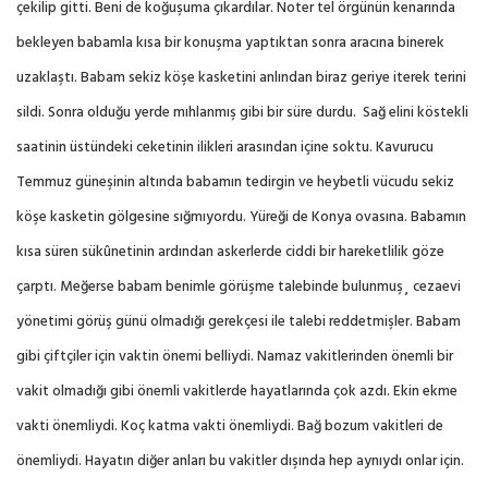
çekilip gitti. Beni de koğuşuma çıkardılar. Noter tel örgünün kenarında
bekleyen babamla kısa bir konuşma yaptıktan sonra aracına binerek
uzaklaştı. Babam sekiz köşe kasketini anlından biraz geriye iterek terini
sildi. Sonra olduğu yerde mıhlanmış gibi bir süre durdu.
Sağ elini köstekli
saatinin üstündeki ceketinin ilikleri arasından içine soktu. Kavurucu
Temmuz güneşinin altında babamın tedirgin ve heybetli vücudu sekiz
köşe kasketin gölgesine sığmıyordu. Yüreği de Konya ovasına. Babamın
kısa süren sükûnetinin ardından askerlerde ciddi bir hareketlilik göze
çarptı. Meğerse babam benimle görüşme talebinde bulunmuş¸ cezaevi
yönetimi görüş günü olmadığı gerekçesi ile talebi reddetmişler. Babam
gibi çiftçiler için vaktin önemi belliydi. Namaz vakitlerinden önemli bir
vakit olmadığı gibi önemli vakitlerde hayatlarında çok azdı. Ekin ekme
vakti önemliydi. Koç katma vakti önemliydi. Bağ bozum vakitleri de
önemliydi. Hayatın diğer anları bu vakitler dışında hep aynıydı onlar için.