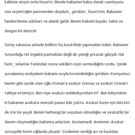
kalbinin atışını orda hissetti. Bende babamın baba olarak varoluşunu
onu seyrettiğim pencereden duydum¸ gördüm¸ hissettim. Babamın
hareketlerine sükûnet ve ahenk geldi. Benim babam buydu. Sakin ve
durgun bir denizdi.
Görüş sahasına askerle birlikte hiç kural ihlali yapmadan indim. Babamın
tutunduğu tel örgüleri parmakları değil de yüreği yırtacak gibiydi. Hal
hatır¸ selamlar faslından sonra vekâleti niçin vermediğimi sordu. İçinde
yuvalanmış endişelerin babamı acıyla kıvrandırdığını gördüm. Komşumuz
benim gibi içerde olan oğlu Osman'a avukat tutmuş ve avukat Osman'ı
tahliye ettirmişti. Ben niye avukatı reddediyordum ki?
Ben biliyordum
ki babamın avukata verecek parası bile yoktu. Avukat bizim için lüksten
de öte bir şeydi. Benim herhangi bir suçumun olmadığını ve avukatlık bir
durum oluşmadığını babama anlattım. Sevinemedi. Annemin: Avukat
tutsaydık bizim oğlanda çıkardı.' Sözlerinin verdiği acı ve baskıları