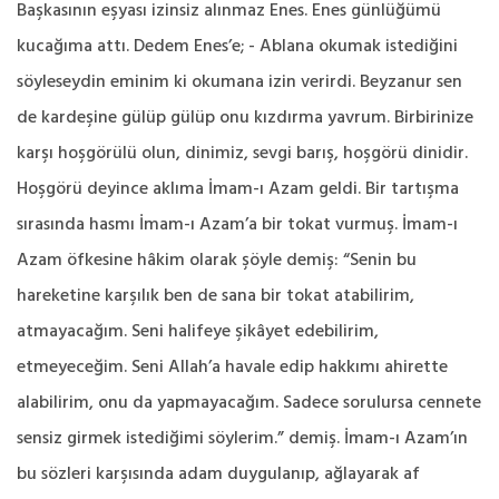
Başkasının eşyası izinsiz alınmaz Enes. Enes günlüğümü
kucağıma attı. Dedem Enes’e; - Ablana okumak istediğini
söyleseydin eminim ki okumana izin verirdi. Beyzanur sen
de kardeşine gülüp gülüp onu kızdırma yavrum. Birbirinize
karşı hoşgörülü olun, dinimiz, sevgi barış, hoşgörü dinidir.
Hoşgörü deyince aklıma İmam-ı Azam geldi. Bir tartışma
sırasında hasmı İmam-ı Azam’a bir tokat vurmuş. İmam-ı
Azam öfkesine hâkim olarak şöyle demiş: “Senin bu
hareketine karşılık ben de sana bir tokat atabilirim,
atmayacağım. Seni halifeye şikâyet edebilirim,
etmeyeceğim. Seni Allah’a havale edip hakkımı ahirette
alabilirim, onu da yapmayacağım. Sadece sorulursa cennete
sensiz girmek istediğimi söylerim.” demiş. İmam-ı Azam’ın
bu sözleri karşısında adam duygulanıp, ağlayarak af