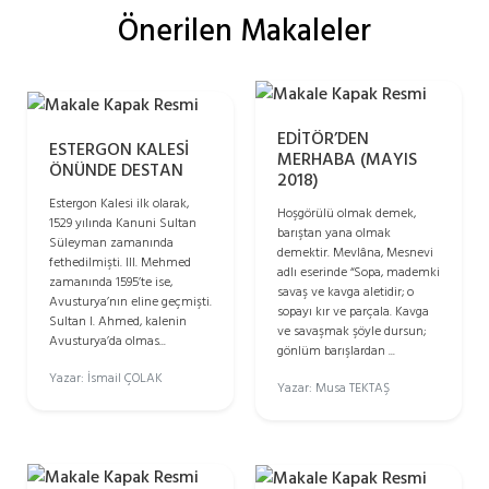
Önerilen Makaleler
EDİTÖR’DEN
ESTERGON KALESİ
MERHABA (MAYIS
ÖNÜNDE DESTAN
2018)
Estergon Kalesi ilk olarak,
Hoşgörülü olmak demek,
1529 yılında Kanuni Sultan
barıştan yana olmak
Süleyman zamanında
demektir. Mevlâna, Mesnevi
fethedilmişti. III. Mehmed
adlı eserinde “Sopa, mademki
zamanında 1595’te ise,
savaş ve kavga aletidir; o
Avusturya’nın eline geçmişti.
sopayı kır ve parçala. Kavga
Sultan I. Ahmed, kalenin
ve savaşmak şöyle dursun;
Avusturya’da olmas...
gönlüm barışlardan ...
Yazar: İsmail ÇOLAK
Yazar: Musa TEKTAŞ