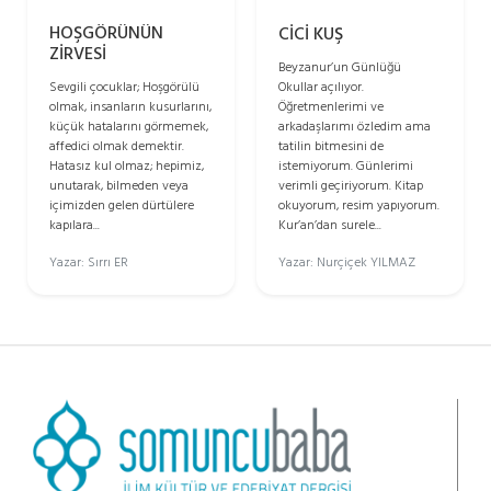
HOŞGÖRÜNÜN
CİCİ KUŞ
ZİRVESİ
Beyzanur’un Günlüğü
Okullar açılıyor.
Sevgili çocuklar; Hoşgörülü
Öğretmenlerimi ve
olmak, insanların kusurlarını,
arkadaşlarımı özledim ama
küçük hatalarını görmemek,
tatilin bitmesini de
affedici olmak demektir.
istemiyorum. Günlerimi
Hatasız kul olmaz; hepimiz,
verimli geçiriyorum. Kitap
unutarak, bilmeden veya
okuyorum, resim yapıyorum.
içimizden gelen dürtülere
Kur’an’dan surele...
kapılara...
Yazar: Nurçiçek YILMAZ
Yazar: Sırrı ER