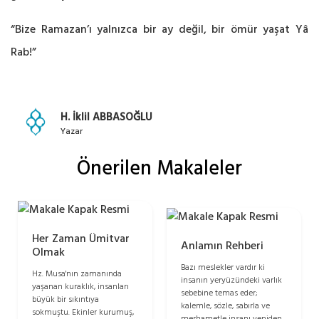
“Bize Ramazan’ı yalnızca bir ay değil, bir ömür yaşat Yâ
Rab!”
H. İklil ABBASOĞLU
Yazar
Önerilen Makaleler
Her Zaman Ümitvar
Anlamın Rehberi
Olmak
Bazı meslekler vardır ki
Hz. Musa'nın zamanında
insanın yeryüzündeki varlık
yaşanan kuraklık, insanları
sebebine temas eder;
büyük bir sıkıntıya
kalemle, sözle, sabırla ve
sokmuştu. Ekinler kurumuş,
merhametle insanı yeniden