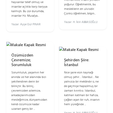
hayvanlar telef olmuş ve
yoğurur. Öğretmenlik, bu
insanlar açlıkla karşı karşıya
mesleklerin en ulvisidir.
kalmıştı. Bu zor durumda,
Çünkü öğretmen, bilgin...
insanlar Hz. Musa'ya...
Yazar: H. İklil ABBASOĞLU
Yazar: Ayşe Gül PINAR
Özümüzden
Şehirden Şiire:
Çevremize;
İstanbul
Sorumluluk
Nice şaire esin kaynağı
Sorumluluk, yaşamın her
olmuş şehir… İstanbul… Ne
anında ve her alanında bizi
yalnızca bir mekândır o, ne
şekillendiren derin bir
de geçmişe hapsolmuş bir
bilinçtir. Bu bilinç,
zaman kırıntısı. İstanbul,
çevremizden ailemize,
katman katman bir hafıza,
arkadaşlarımızdan
çağları aşan bir ruh, insanın
mesleğimize, dünyamızdan
hem yüreğinde ...
kendi özümüze kadar
uzanan geniş bir ...
Yazar: H. İklil ABBASOĞLU