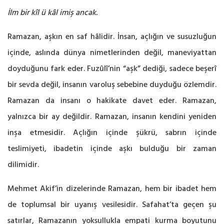
İlm bir kîl ü kâl imiş ancak.
Ramazan, aşkın en saf hâlidir. İnsan, açlığın ve susuzluğun
içinde, aslında dünya nimetlerinden değil, maneviyattan
doyduğunu fark eder. Fuzûlî’nin “aşk” dediği, sadece beşerî
bir sevda değil, insanın varoluş sebebine duyduğu özlemdir.
Ramazan da insanı o hakikate davet eder. Ramazan,
yalnızca bir ay değildir. Ramazan, insanın kendini yeniden
inşa etmesidir. Açlığın içinde şükrü, sabrın içinde
teslimiyeti, ibadetin içinde aşkı bulduğu bir zaman
dilimidir.
Mehmet Akif’in dizelerinde Ramazan, hem bir ibadet hem
de toplumsal bir uyanış vesilesidir. Safahat’ta geçen şu
satırlar, Ramazanın yoksullukla empati kurma boyutunu