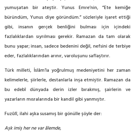
yumuşatan bir ateştir. Yunus Emre’nin, “Ete kemiğe
büründüm, Yunus diye göründüm.” sözleriyle işaret ettiği
gibi, insanın gerçek benliğini bulması için içindeki
fazlalıklardan sıyrılması gerekir. Ramazan da tam olarak
bunu yapar; insan, sadece bedenini değil, nefsini de terbiye
eder, fazlalıklarından arınır, varoluşunu saflaştırır.
Türk milleti, İslâm’la yoğrulmuş medeniyetini her zaman
kelimelerle, şiirlerle, destanlarla inşa etmiştir. Ramazan da
bu edebî dünyada derin izler bırakmış, şairlerin ve
yazarların mısralarında bir kandil gibi yanmıştır.
Fuzûlî, ilahi aşka susamış bir gönülle şöyle der:
Aşk imiş her ne var âlemde,