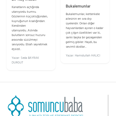
Bukalemunlar
Kanatlarını açtığında
utanıyordu kumru.
Bukalemunlar, kertenkele
Gözlerinin küçüklüğünden,
ailesinin en sıra dışı
kuyruğunun kısalığından.
üyeleridir. Onları diğer
Kendinden
hayvanlardan ayıran o kadar
utanıyordu...Aslında
çok çılgın özellikleri var ki,
bulutların sonsuz huzuru
sanki başka bir gezegenden
arasında süzülmeyi
gelmiş gibiler. Haydi, bu
seviyordu. Etrafı seyretmek
sevimli dostlar...
eşsizd...
Yazar: Hamidullah HALICI
Yazar: Seda BAYRAK
DURGUT