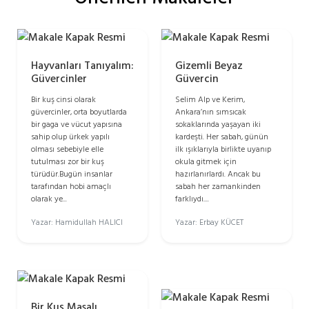
Hayvanları Tanıyalım:
Gizemli Beyaz
Güvercinler
Güvercin
Bir kuş cinsi olarak
Selim Alp ve Kerim,
güvercinler, orta boyutlarda
Ankara’nın sımsıcak
bir gaga ve vücut yapısına
sokaklarında yaşayan iki
sahip olup ürkek yapılı
kardeşti. Her sabah, günün
olması sebebiyle elle
ilk ışıklarıyla birlikte uyanıp
tutulması zor bir kuş
okula gitmek için
türüdür.Bugün insanlar
hazırlanırlardı. Ancak bu
tarafından hobi amaçlı
sabah her zamankinden
olarak ye...
farklıydı....
Yazar: Hamidullah HALICI
Yazar: Erbay KÜCET
Bir Kuş Masalı