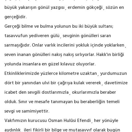
büyük yakarışın gönül yazgısı¸ erdemin gökçeği¸ sözün en
gerçeğidir.
Gerçeği bilme ve bulma yolunun bu iki büyük sultanı;
tasavvufun yediveren gülü¸ sevginin gönülleri saran
sarmaşığıdır. Onlar varlık incilerini yokluk içinde yoklarken¸
seven inanan gönülleri nakış nakış sırlıyorlar. Hakk'ın birliği
yolunda insanlara en güzel kılavuz oluyorlar.
Etkinliklerimizde yüzlerce kilometre uzaktan¸ yurdumuzun
dört bir yanından ulvi bir çağrıya kulak vererek¸ davetimize
icabet den sevgili dostlarımızla¸ okurlarımızla beraber
olduk. Sınır ve mesafe tanımayan bu beraberliğin temeli
sevgi ve samimiyettir.
Vakfımızın kurucusu Osman Hulûsi Efendi¸ her yönüyle
aydınlık¸ ileri fikirli bir bilge ve mutasavvıf olarak bugün