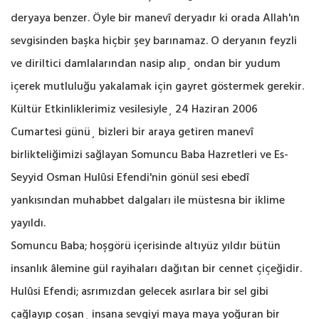
deryaya benzer. Öyle bir manevî deryadır ki orada Allah'ın
sevgisinden başka hiçbir şey barınamaz. O deryanın feyzli
ve diriltici damlalarından nasip alıp¸ ondan bir yudum
içerek mutluluğu yakalamak için gayret göstermek gerekir.
Kültür Etkinliklerimiz vesilesiyle¸ 24 Haziran 2006
Cumartesi günü¸ bizleri bir araya getiren manevî
birlikteliğimizi sağlayan Somuncu Baba Hazretleri ve Es-
Seyyid Osman Hulûsi Efendi'nin gönül sesi ebedî
yankısından muhabbet dalgaları ile müstesna bir iklime
yayıldı.
Somuncu Baba; hoşgörü içerisinde altıyüz yıldır bütün
insanlık âlemine gül rayihaları dağıtan bir cennet çiçeğidir.
Hulûsi Efendi; asrımızdan gelecek asırlara bir sel gibi
çağlayıp coşan¸ insana sevgiyi maya maya yoğuran bir