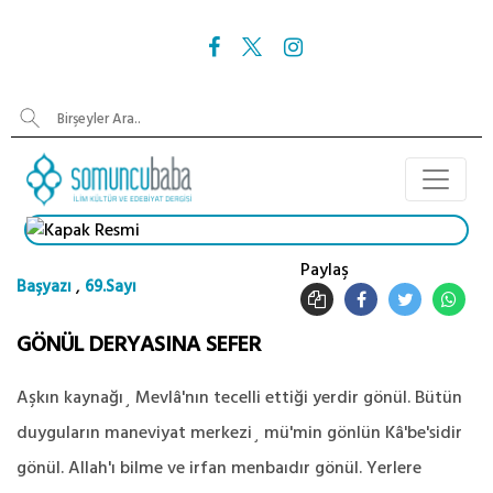
Paylaş
,
Başyazı
69.Sayı
GÖNÜL DERYASINA SEFER
Aşkın kaynağı¸ Mevlâ'nın tecelli ettiği yerdir gönül. Bütün
duyguların maneviyat merkezi¸ mü'min gönlün Kâ'be'sidir
gönül. Allah'ı bilme ve irfan menbaıdır gönül. Yerlere