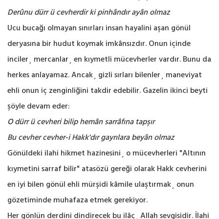
Derûnu dürr ü cevherdir ki pinhândır ayân olmaz
Ucu bucağı olmayan sınırları insan hayalini aşan gönül
deryasına bir hudut koymak imkânsızdır. Onun içinde
inciler¸ mercanlar¸ en kıymetli mücevherler vardır. Bunu da
herkes anlayamaz. Ancak¸ gizli sırları bilenler¸ maneviyat
ehli onun iç zenginliğini takdir edebilir. Gazelin ikinci beyti
şöyle devam eder:
O dürr ü cevheri bilip hemân sarrâfına tapşır
Bu cevher cevher-i Hakk'dır gayrılara beyân olmaz
Gönüldeki ilahi hikmet hazinesini¸ o mücevherleri "Altının
kıymetini sarraf bilir" atasözü gereği olarak Hakk cevherini
en iyi bilen gönül ehli mürşidi kâmile ulaştırmak¸ onun
gözetiminde muhafaza etmek gerekiyor.
Her gönlün derdini dindirecek bu ilâç¸ Allah sevgisidir. İlahi