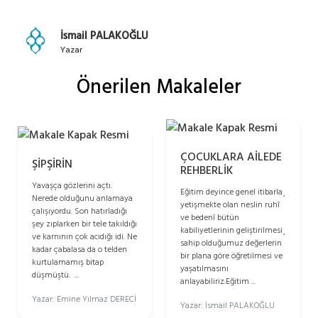
İsmail PALAKOĞLU
Yazar
Önerilen Makaleler
ÇOCUKLARA AİLEDE
ŞİPŞİRİN
REHBERLİK
Yavaşça gözlerini açtı.
Eğitim deyince genel itibarla¸
Nerede olduğunu anlamaya
yetişmekte olan neslin ruhî
çalışıyordu. Son hatırladığı
ve bedenî bütün
şey zıplarken bir tele takıldığı
kabiliyetlerinin geliştirilmesi¸
ve karnının çok acıdığı idi. Ne
sahip olduğumuz değerlerin
kadar çabalasa da o telden
bir plana göre öğretilmesi ve
kurtulamamış bitap
yaşatılmasını
düşmüştü. ...
anlayabiliriz.Eğitim ...
Yazar: Emine Yılmaz DERECİ
Yazar: İsmail PALAKOĞLU