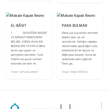
EL-BÂSIT
PARA BULMAK
1. DİLEDİĞİNE MADDÎ
Daha çok küçükken rahmetli
VE MÂNEVÎ NİMETLERİNİ
dedem beni sık sık
BOL BOL VEREN, RUHLARI
sevindirirdi. Yattığım odadan
BEDENLERE YAYAN El-Bâsıt
salona kadar geçeceğim yola
da bir şeyi yayan ve
aralıklarla bir bir bozuk ve
genişleten demektir. Yüce
kâğıt para koyardı. Sonra da
Allah'ın en güzel isimleri
seslenerek beni çağırırdı.
arasında yer alan ‘el-...
"Tarık, ge...
Yazar: somuncueditor
Yazar: Erdal KARASU