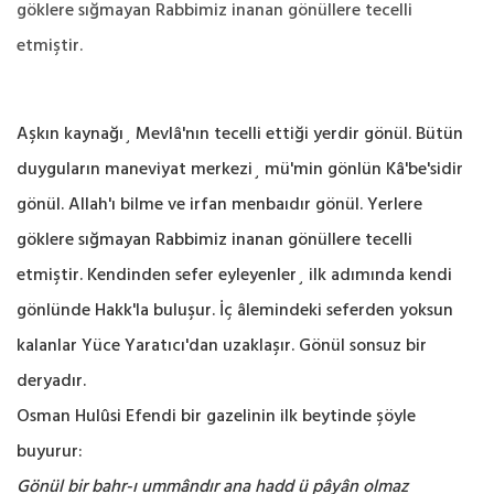
göklere sığmayan Rabbimiz inanan gönüllere tecelli
etmiştir.
Aşkın kaynağı¸ Mevlâ'nın tecelli ettiği yerdir gönül. Bütün
duyguların maneviyat merkezi¸ mü'min gönlün Kâ'be'sidir
gönül. Allah'ı bilme ve irfan menbaıdır gönül. Yerlere
göklere sığmayan Rabbimiz inanan gönüllere tecelli
etmiştir. Kendinden sefer eyleyenler¸ ilk adımında kendi
gönlünde Hakk'la buluşur. İç âlemindeki seferden yoksun
kalanlar Yüce Yaratıcı'dan uzaklaşır. Gönül sonsuz bir
deryadır.
Osman Hulûsi Efendi bir gazelinin ilk beytinde şöyle
buyurur:
Gönül bir bahr-ı ummândır ana hadd ü pâyân olmaz