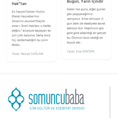
Bugün, Yarın İçindir
Hak”tan
Gelen her günü, diğer günler
Es-Seyyid Osman Hulûsi
gibi yaşayacağımızı
Efendi Hazretleri’nin
sanıyoruz. Ama olmuyor. O
Divan’ını okurken“Geçtik
gün belki de ebediyete davet
esrar-ı ‘Ene’l-Hak’tan, o Hallâc
bekliyor bizi. Hepimizin göz
değiliz.” dizesiyle başlayan bir
göre göre aldandığı bir gerçek
şiiri çıktı karşıma. Daha önce
bu. Ölümün bize verdiği en
hiç rastlamadığım bu şiirin
büyük der...
dördü...
Yazar: Esra GÖKTEPE
Yazar: Raziye SAĞLAM