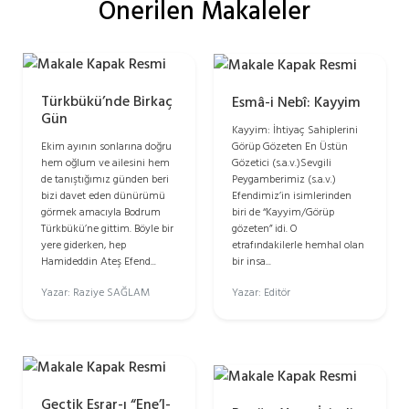
Önerilen Makaleler
Türkbükü’nde Birkaç
Esmâ-i Nebî: Kayyim
Gün
Kayyim: İhtiyaç Sahiplerini
Görüp Gözeten En Üstün
Ekim ayının sonlarına doğru
Gözetici (s.a.v.)Sevgili
hem oğlum ve ailesini hem
Peygamberimiz (s.a.v.)
de tanıştığımız günden beri
Efendimiz’in isimlerinden
bizi davet eden dünürümü
biri de “Kayyim/Görüp
görmek amacıyla Bodrum
gözeten” idi. O
Türkbükü’ne gittim. Böyle bir
etrafındakilerle hemhal olan
yere giderken, hep
bir insa...
Hamideddin Ateş Efend...
Yazar: Editör
Yazar: Raziye SAĞLAM
Geçtik Esrar-ı “Ene’l-