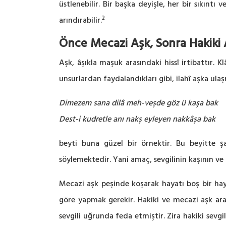
üstlenebilir. Bir başka deyişle, her bir sıkıntı
2
arındırabilir.
Önce Mecazi Aşk, Sonra Hakiki 
Aşk, âşıkla maşuk arasındaki hissî irtibattır. Kl
unsurlardan faydalandıkları gibi, ilahî aşka ulaş
Dimezem sana dilâ meh-veşde göz ü kaşa bak
Dest-i kudretle anı nakş eyleyen nakkâşa bak
beyti buna güzel bir örnektir. Bu beyitte şa
söylemektedir. Yani amaç, sevgilinin kaşının ve
Mecazi aşk peşinde koşarak hayatı boş bir hay
göre yapmak gerekir. Hakiki ve mecazi aşk ara
sevgili uğrunda feda etmiştir. Zira hakiki sevg