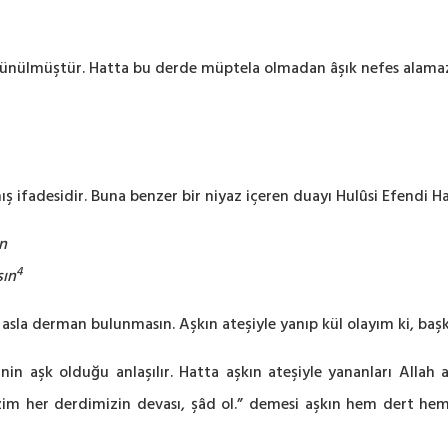
şünülmüştür. Hatta bu derde müptela olmadan âşık nefes alamaz.
 ifadesidir. Buna benzer bir niyaz içeren duayı Hulûsi Efendi Hazr
n
4
sın
 asla derman bulunmasın. Aşkın ateşiyle yanıp kül olayım ki, başk
inin aşk olduğu anlaşılır. Hatta aşkın ateşiyle yananları Allah
bizim her derdimizin devası, şâd ol.” demesi aşkın hem dert hem