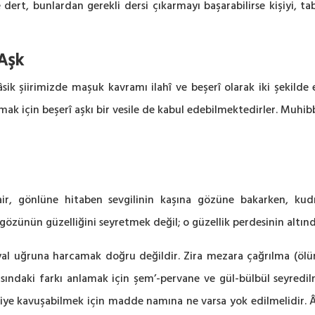
 ve dert, bunlardan gerekli dersi çıkarmayı başarabilirse kişiyi
Aşk
âsik şiirimizde maşuk kavramı ilahî ve beşerî olarak iki şekilde el
mak için beşerî aşkı bir vesile de kabul edebilmektedirler. Muhibb
ir, gönlüne hitaben sevgilinin kaşına gözüne bakarken, kudr
 gözünün güzelliğini seyretmek değil; o güzellik perdesinin altın
al uğruna harcamak doğru değildir. Zira mezara çağrılma (ölü
sındaki farkı anlamak için şem’-pervane ve gül-bülbül seyredilm
iliye kavuşabilmek için madde namına ne varsa yok edilmelidir. 