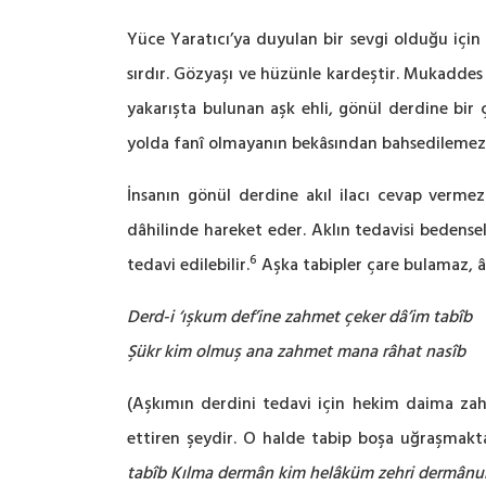
Yüce Yaratıcı’ya duyulan bir sevgi olduğu için a
sırdır. Gözyaşı ve hüzünle kardeştir. Mukaddes b
yakarışta bulunan aşk ehli, gönül derdine bir ç
yolda fanî olmayanın bekâsından bahsedilemez. A
İnsanın gönül derdine akıl ilacı cevap vermez
dâhilinde hareket eder. Aklın tedavisi bedensel 
6
tedavi edilebilir.
Aşka tabipler çare bulamaz, âş
Derd-i ‘ışkum def’ine zahmet çeker dâ’im tabîb
Şükr kim olmuş ana zahmet mana râhat nasîb
(Aşkımın derdini tedavi için hekim daima zah
ettiren şeydir. O halde tabip boşa uğraşmakt
tabîb
Kılma dermân kim helâküm zehri dermân