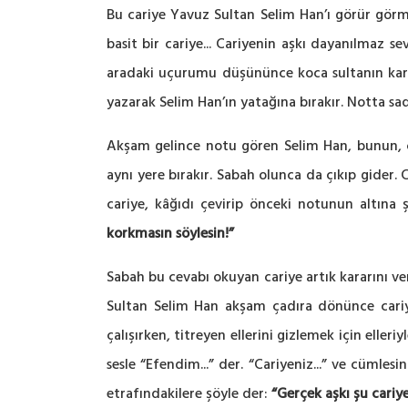
Bu cariye Yavuz Sultan Selim Han’ı görür görmez
basit bir cariye... Cariyenin aşkı dayanılmaz s
aradaki uçurumu düşününce koca sultanın karşıs
yazarak Selim Han’ın yatağına bırakır. Notta sa
Akşam gelince notu gören Selim Han, bunun, ça
aynı yere bırakır. Sabah olunca da çıkıp gider.
cariye, kâğıdı çevirip önceki notunun altına 
korkmasın söylesin!”
Sabah bu cevabı okuyan cariye artık kararını ve
Sultan Selim Han akşam çadıra dönünce cariy
çalışırken, titreyen ellerini gizlemek için eller
sesle “Efendim...” der. “Cariyeniz...” ve cümles
etrafındakilere şöyle der:
“Gerçek aşkı şu cariy