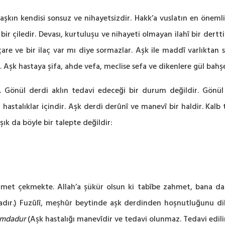
şkın kendisi sonsuz ve nihayetsizdir. Hakk’a vuslatın en önemli vas
ir çiledir. Devası, kurtuluşu ve nihayeti olmayan ilahî bir dertti
are ve bir ilaç var mı diye sormazlar. Aşk ile maddî varlıktan sı
şk hastaya şifa, ahde vefa, meclise sefa ve dikenlere gül bahşed
. Gönül derdi aklın tedavi edeceği bir durum değildir. Gönül
hastalıklar içindir. Aşk derdi derûnî ve manevî bir haldir. Kalb t
ık da böyle bir talepte değildir:
met çekmekte. Allah’a şükür olsun ki tabîbe zahmet, bana da 
adır.) Fuzûlî, meşhûr beytinde aşk derdinden hoşnutluğunu dil
umdadur
(Aşk hastalığı manevîdir ve tedavi olunmaz. Tedavi edili