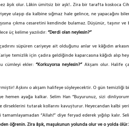
 âşık olur. Lâkin ümitsiz bir aşk!.. Zira bir tarafta koskoca Ci
eviyeye ulaşıp da kalbine sığmaz hale gelince, ne yapacağını bi
ına çıkma cesaretini kendinde bulamaz. Düşünür, taşınır ve bir
dece üç kelime yazılıdır:
“Derdi olan neylesin?”
dırını süpüren cariyeye ait olduğunu anlar ve kâğıdın arkasın
 Cariye temizlik için çadıra geldiğinde kaparcasına kâğıdı alıp h
şu cümleyi ekler:
“Korkuyorsa neylesin?”
Akşam olur. Halife ç
rmiştir! Aşkını o akşam halifeye söyleyecektir. O gün temizliği 
e hemen ayağa kalkar. Selim Han “Buyurunuz, sizi dinliyorum.
iyle dirseklerini tutarak kollarını kavuşturur. Heyecandan kalbi y
ini tamamlayamadan “Allah!” diye feryad ederek yığılıp kalır. Se
eden öğrenin. Zira âşık, maşukunun yolunda olur ve o yolda ölür.