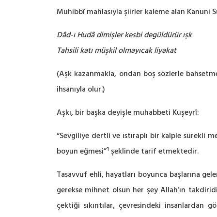
Muhibbî mahlasıyla şiirler kaleme alan Kanuni 
Dâd-ı Hudâ dimişler kesbi degüldürür ışk
Tahsili katı müşkil olmayıcak liyakat
(Aşk kazanmakla, ondan boş sözlerle bahsetmekl
ihsanıyla olur.)
Aşkı, bir başka deyişle muhabbeti Kuşeyrî:
“Sevgiliye dertli ve ıstıraplı bir kalple sürekl
1
boyun eğmesi”
şeklinde tarif etmektedir.
Tasavvuf ehli, hayatları boyunca başlarına gele
gerekse mihnet olsun her şey Allah’ın takdirid
çektiği sıkıntılar, çevresindeki insanlardan 