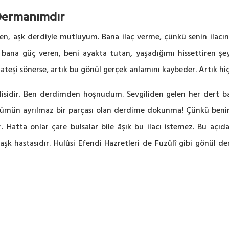
Dermanımdır
p, ben, aşk derdiyle mutluyum. Bana ilaç verme, çünkü senin ila
ana güç veren, beni ayakta tutan, yaşadığımı hissettiren şey
ateşi sönerse, artık bu gönül gerçek anlamını kaybeder. Artık hiç
isidir. Ben derdimden hoşnudum. Sevgiliden gelen her dert baş
ümün ayrılmaz bir parçası olan derdime dokunma! Çünkü benim 
. Hatta onlar çare bulsalar bile âşık bu ilacı istemez. Bu aç
r aşk hastasıdır. Hulûsi Efendi Hazretleri de Fuzûlî gibi gönül 