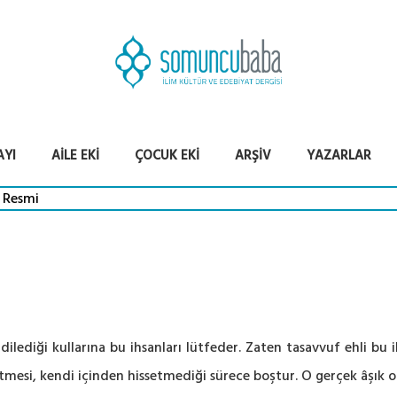
AYI
AILE EKI
ÇOCUK EKI
ARŞIV
YAZARLAR
dilediği kullarına bu ihsanları lütfeder. Zaten tasavvuf ehli bu 
etmesi, kendi içinden hissetmediği sürece boştur. O gerçek âşık 