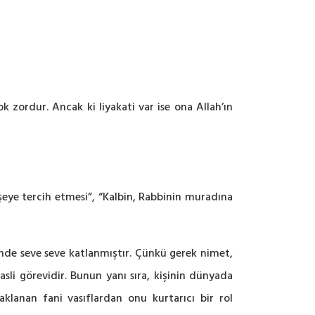
 zordur. Ancak ki liyakati var ise ona Allah’ın
r şeye tercih etmesi”, “Kalbin, Rabbinin muradına
sinde seve seve katlanmıştır. Çünkü gerek nimet,
sli görevidir. Bunun yanı sıra, kişinin dünyada
aklanan fani vasıflardan onu kurtarıcı bir rol