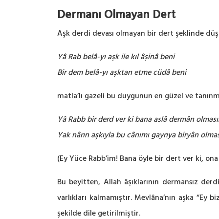
Dermanı Olmayan Dert
Aşk derdi devası olmayan bir dert şeklinde dü
Yâ Rab belâ-yı aşk ile kıl âşinâ beni
Bir dem belâ-yı aşktan etme cüdâ beni
matla’lı gazeli bu duygunun en güzel ve tanınmış
Yâ Rabb bir derd ver ki bana aslâ dermân olması
Yak nârın aşkıyla bu cânımı gayrıya biryân olma
(Ey Yüce Rabb’im! Bana öyle bir dert ver ki, ona
Bu beyitten, Allah âşıklarının dermansız derd
varlıkları kalmamıştır. Mevlâna’nın aşka “Ey 
şekilde dile getirilmiştir.