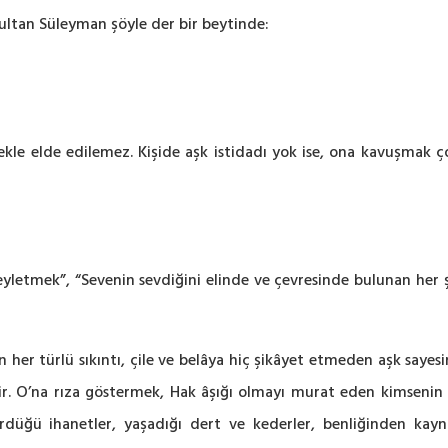
Sultan Süleyman şöyle der bir beytinde:
e elde edilemez. Kişide aşk istidadı yok ise, ona kavuşmak çok
i meyletmek”, “Sevenin sevdiğini elinde ve çevresinde bulunan he
n her türlü sıkıntı, çile ve belâya hiç şikâyet etmeden aşk saye
ir. O’na rıza göstermek, Hak âşığı olmayı murat eden kimsenin a
gördüğü ihanetler, yaşadığı dert ve kederler, benliğinden kayn