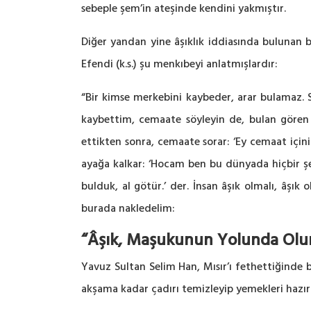
sebeple şem’in ateşinde kendini yakmıştır.
Diğer yandan yine âşıklık iddiasında bulunan bü
Efendi (k.s.) şu menkıbeyi anlatmışlardır:
“Bir kimse merkebini kaybeder, arar bulamaz. 
kaybettim, cemaate söyleyin de, bulan gören 
ettikten sonra, cemaate sorar: ‘Ey cemaat içi
ayağa kalkar: ‘Hocam ben bu dünyada hiçbir 
bulduk, al götür.’ der. İnsan âşık olmalı, âşık 
burada nakledelim:
“Âşık, Maşukunun Yolunda Olur
Yavuz Sultan Selim Han, Mısır’ı fethettiğinde bi
akşama kadar çadırı temizleyip yemekleri hazır