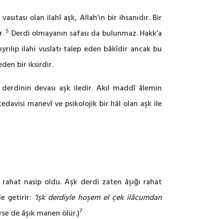
ıtası olan ilahî aşk, Allah’ın bir ihsanıdır. Bir
5
r.
Derdi olmayanın safası da bulunmaz. Hakk’a
yrılıp ilahi vuslatı talep eden bâkîdir ancak bu
en bir iksirdir.
 derdinin devası aşk iledir. Akıl maddî âlemin
edavisi manevî ve psikolojik bir hâl olan aşk ile
rahat nasip oldu. Aşk derdi zaten âşığı rahat
e getirir:
‘Işk derdiyle hoşem el çek ilâcumdan
7
rse de âşık manen ölür.)