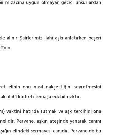
, tabii mizacına uygun olmayan geçici unsurlardan
e alınır. Şairlerimiz ilahî aşkı anlatırken beşerî
î’nin:
et elinin onu nasıl nakşettiğini seyretmesini
daki ilahî kudreti temaşa edebilmektir.
m) vaktini hatırda tutmak ve aşk tercihini ona
elidir. Pervane, aşkın ateşinde yanarak canını
Âşığın elindeki sermayesi canıdır. Pervane de bu