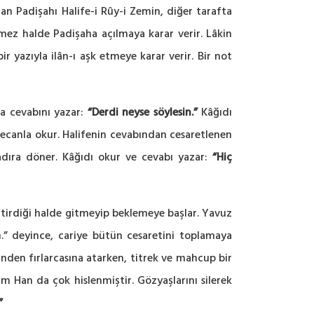
han Padişahı Halife-i Rûy-i Zemin, diğer tarafta
lemez halde Padişaha açılmaya karar verir. Lâkin
 yazıyla ilân-ı aşk etmeye karar verir. Bir not
a cevabını yazar:
“Derdi neyse söylesin.”
Kâğıdı
eyecanla okur. Halifenin cevabından cesaretlenen
adıra döner. Kâğıdı okur ve cevabı yazar:
“Hiç
bitirdiği halde gitmeyip beklemeye başlar. Yavuz
” deyince, cariye bütün cesaretini toplamaya
erinden fırlarcasına atarken, titrek ve mahcup bir
lim Han da çok hislenmiştir. Gözyaşlarını silerek
”