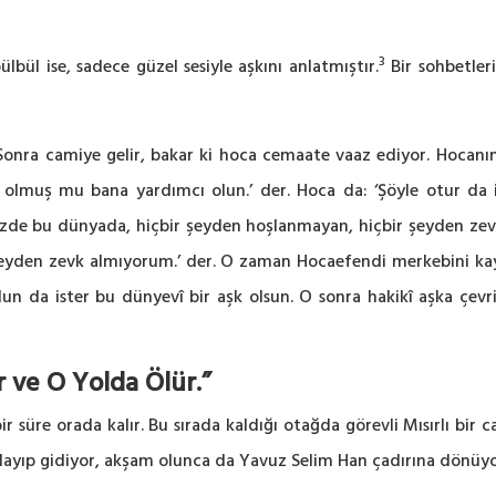
3
lbül ise, sadece güzel sesiyle aşkını anlatmıştır.
Bir sohbetler
Sonra camiye gelir, bakar ki hoca cemaate vaaz ediyor. Hocan
olmuş mu bana yardımcı olun.’ der. Hoca da: ‘Şöyle otur da 
nizde bu dünyada, hiçbir şeyden hoşlanmayan, hiçbir şeyden zevk
şeyden zevk almıyorum.’ der. O zaman Hocaefendi merkebini ka
olun da ister bu dünyevî bir aşk olsun. O sonra hakikî aşka çevril
 ve O Yolda Ölür.”
r süre orada kalır. Bu sırada kaldığı otağda görevli Mısırlı bir ca
layıp gidiyor, akşam olunca da Yavuz Selim Han çadırına dönüyor