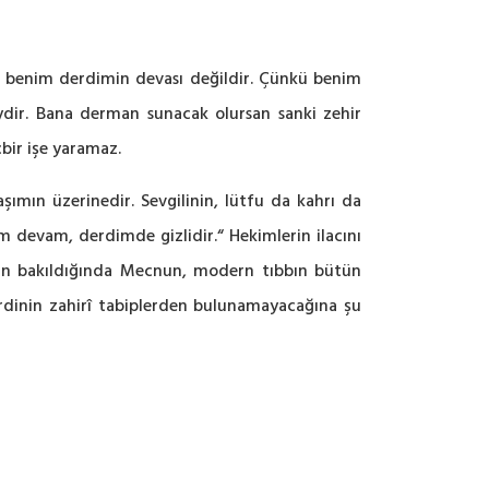
cın benim derdimin devası değildir. Çünkü benim
dir. Bana derman sunacak olursan sanki zehir
bir işe yaramaz.
ımın üzerinedir. Sevgilinin, lütfu da kahrı da
devam, derdimde gizlidir.“ Hekimlerin ilacını
ıdan bakıldığında Mecnun, modern tıbbın bütün
derdinin zahirî tabiplerden bulunamayacağına şu