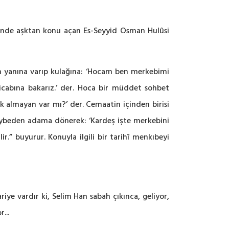
inde aşktan konu açan Es-Seyyid Osman Hulûsi
ın yanına varıp kulağına: ‘Hocam ben merkebimi
icabına bakarız.’ der. Hoca bir müddet sohbet
 almayan var mı?’ der. Cemaatin içinden birisi
ybeden adama dönerek: ‘Kardeş işte merkebini
ir.” buyurur. Konuyla ilgili bir tarihî menkıbeyi
riye vardır ki, Selim Han sabah çıkınca, geliyor,
...