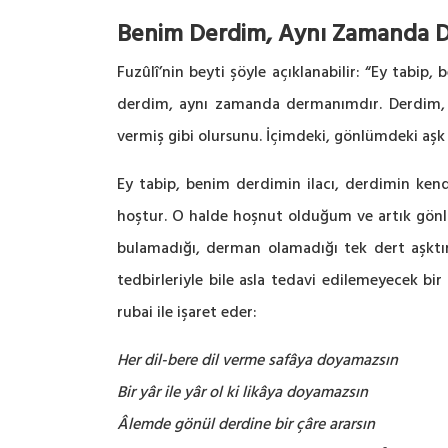
Benim Derdim, Aynı Zamanda 
Fuzûlî’nin beyti şöyle açıklanabilir: “Ey tabi
derdim, aynı zamanda dermanımdır. Derdim, b
vermiş gibi olursunu. İçimdeki, gönlümdeki aşk 
Ey tabip, benim derdimin ilacı, derdimin kend
hoştur. O halde hoşnut olduğum ve artık gönl
bulamadığı, derman olamadığı tek dert aşktır
tedbirleriyle bile asla tedavi edilemeyecek bi
rubai ile işaret eder:
Her dil-bere dil verme safâya doyamazsın
Bir yâr ile yâr ol ki likâya doyamazsın
Âlemde gönül derdine bir çâre ararsın