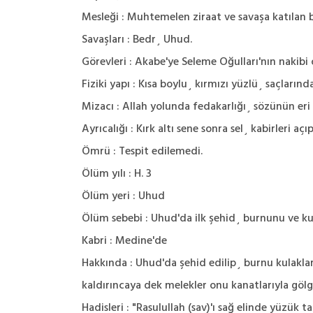
Mesleği : Muhtemelen ziraat ve savaşa katılan b
Savaşları : Bedr¸ Uhud.
Görevleri : Akabe'ye Seleme Oğulları'nın nakibi o
Fiziki yapı : Kısa boylu¸ kırmızı yüzlü¸ saçları
Mizacı : Allah yolunda fedakarlığı¸ sözünün eri
Ayrıcalığı : Kırk altı sene sonra sel¸ kabirler
Ömrü : Tespit edilemedi.
Ölüm yılı : H. 3
Ölüm yeri : Uhud
Ölüm sebebi : Uhud'da ilk şehid¸ burnunu ve kul
Kabri : Medine'de
Hakkında : Uhud'da şehid edilip¸ burnu kulakla
kaldırıncaya dek melekler onu kanatlarıyla göl
Hadisleri : "Rasulullah (sav)'ı sağ elinde yüzük