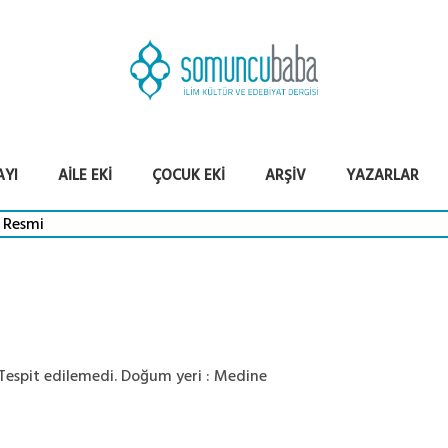
AYI
AILE EKI
ÇOCUK EKI
ARŞIV
YAZARLAR
 Tespit edilemedi. Doğum yeri : Medine