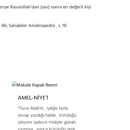
iye Rasulullah'dan (sav) sonra en değerli kişi
. 86; Sahabiler Ansiklopedisi¸ s. 18.
AMEL-NİYET
"Yüce Allah'ın¸ iyiliğe fazla
sevap yazdığı halde¸ kötülüğü
işleyeni sadece misliyle günah
yazması¸ ayrıca kötülüğü terk