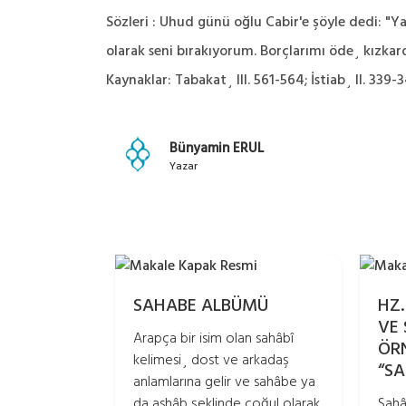
Sözleri : Uhud günü oğlu Cabir'e şöyle dedi: "Y
olarak seni bırakıyorum. Borçlarımı öde¸ kızkard
Kaynaklar: Tabakat¸ III. 561-564; İstiab¸ II. 339-3
Bünyamin ERUL
Yazar
SAHABE ALBÜMÜ
HZ.
VE
Arapça bir isim olan sahâbî
ÖR
kelimesi¸ dost ve arkadaş
“S
anlamlarına gelir ve sahâbe ya
da ashâb şeklinde çoğul olarak
Sahâ