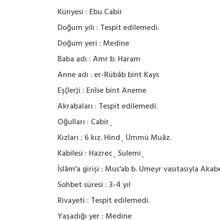
Künyesi : Ebu Cabir
Doğum yılı : Tespit edilemedi.
Doğum yeri : Medine
Baba adı : Amr b. Haram
Anne adı : er-Rübâb bint Kays
Eş(ler)i : Enîse bint Aneme
Akrabaları : Tespit edilemedi.
Oğulları : Cabir¸
Kızları : 6 kız. Hind¸ Ümmü Muâz.
Kabilesi : Hazrec¸ Sulemi¸
İslâm'a girişi : Mus'ab b. Umeyr vasıtasıyla Akab
Sohbet süresi : 3-4 yıl
Rivayeti : Tespit edilemedi.
Yaşadığı yer : Medine