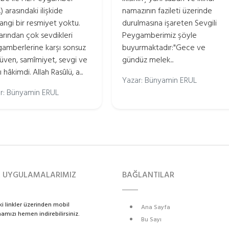
v.) arasındaki ilişkide
namazının fazileti üzerinde
angi bir resmiyet yoktu.
durulmasına işareten Sevgili
arından çok sevdikleri
Peygamberimiz şöyle
amberlerine karşı sonsuz
buyurmaktadır:"Gece ve
güven, samîmiyet, sevgi ve
gündüz melek...
 hâkimdi. Allah Rasûlü, a...
Yazar: Bünyamin ERUL
r: Bünyamin ERUL
L UYGULAMALARIMIZ
BAĞLANTILAR
i linkler üzerinden mobil
Ana Sayfa
mızı hemen indirebilirsiniz.
Bu Sayı