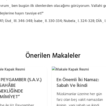
avrum¸ ben bugün ilk ölenlerden olacağımı görüyorum. Vallahi ger
eşlerine hayırı tavsiye et!"
41; Üsd¸ III. 346-348; İsabe¸ II. 330-334; Nubela¸ I. 324-328; DİA¸ I
Önerilen Makaleler
 PEYGAMBER (S.A.V.)
En Önemli İki Namaz:
 SAHÂBE
Sabah Ve İkindi
NEKLİĞİNDE
Müslümanlar üzerine her gün
AMİMİYET”
farz olan beş vakit namazdan
be ile Hz. Peygamber
ikisinin¸ yani sabah ve ikindi