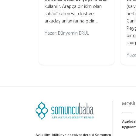
kullanılır. Arapça bir isim olan
(s.a.
sahâbî kelimesi¸ dost ve
herh
arkadaş anlamlarına gelir ...
Canl
Peyg
Yazar: Bünyamin ERUL
bir 
saygı
Yaza
MOBİ
Aşağıdak
uygulama
Aylık ilim, kültür ve edebiyat dergisi Somuncu