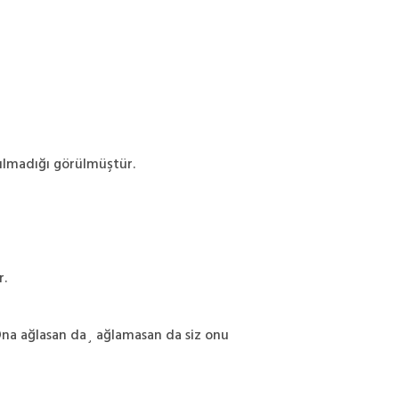
ozulmadığı görülmüştür.
r.
"Ona ağlasan da¸ ağlamasan da siz onu