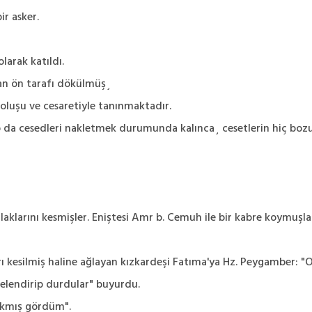
ir asker.
larak katıldı.
ndan ön tarafı dökülmüş¸
 oluşu ve cesaretiyle tanınmaktadır.
i açıp da cesedleri nakletmek durumunda kalınca¸ cesetlerin hiç b
aklarını kesmişler. Eniştesi Amr b. Cemuh ile bir kabre koymuşla
rı kesilmiş haline ağlayan kızkardeşi Fatıma'ya Hz. Peygamber: 
gelendirip durdular" buyurdu.
 takmış gördüm".