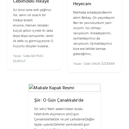
Cebimdeki Hikâye
Heyecanı
Az önce sona erdi yağmur.
Merhaba arkadaşlar;Benim
Ilık, sakin ve sıcacık bir
adım Berkay. On yaşındayım.
hikâye bıraktı
Ben bir yavrukurdum yani
önüme...Hemen ilerideki
izciyim. İzci olmayı
küçük gölün içinde iki saka
seviyorum. Arkadaşlarımı,
doya doya oynuyorlar, sanki
oymakbaşımızı da
ilk defa su görmüşçesine. O
seviyorum. Oymakbaşımız
huzurlu ötüşleri kulakla...
bize ara tatilde kampa
gideceğimiz...
Yazar: Seda BAYRAK
DURGUT
Yazar: Sibel UNUR ÖZDEMİR
Şiir: O Gün Çanakkale’de
On sekiz Mart sabahıVatan buldu
felahıArttı düşmanın ahıO gün
Çanakkale’deGök ve yer çalkalandıDağlar
taşlar uyandıZaferler yankılandıO gün