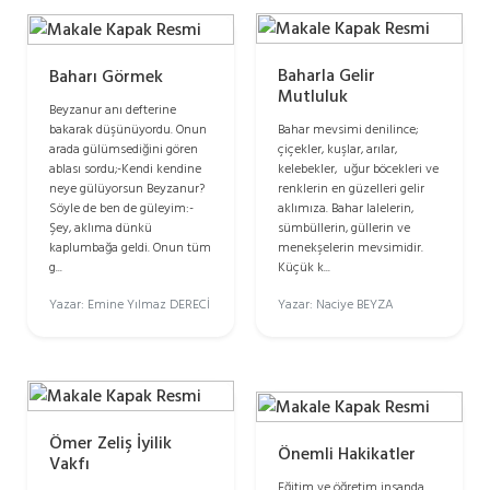
Baharla Gelir
Baharı Görmek
Mutluluk
Beyzanur anı defterine
bakarak düşünüyordu. Onun
Bahar mevsimi denilince;
arada gülümsediğini gören
çiçekler, kuşlar, arılar,
ablası sordu;-Kendi kendine
kelebekler, uğur böcekleri ve
neye gülüyorsun Beyzanur?
renklerin en güzelleri gelir
Söyle de ben de güleyim:-
aklımıza. Bahar lalelerin,
Şey, aklıma dünkü
sümbüllerin, güllerin ve
kaplumbağa geldi. Onun tüm
menekşelerin mevsimidir.
g...
Küçük k...
Yazar: Emine Yılmaz DERECİ
Yazar: Naciye BEYZA
Ömer Zeliş İyilik
Önemli Hakikatler
Vakfı
Eğitim ve öğretim insanda