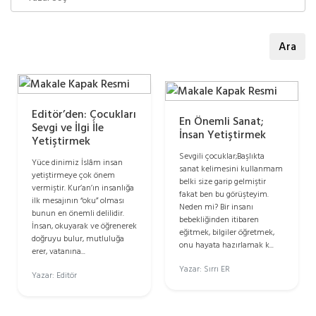
Ara
Editör’den: Çocukları
En Önemli Sanat;
Sevgi ve İlgi İle
İnsan Yetiştirmek
Yetiştirmek
Sevgili çocuklar;Başlıkta
Yüce dinimiz İslâm insan
sanat kelimesini kullanmam
yetiştirmeye çok önem
belki size garip gelmiştir
vermiştir. Kur’an’ın insanlığa
fakat ben bu görüşteyim.
ilk mesajının “oku” olması
Neden mi? Bir insanı
bunun en önemli delilidir.
bebekliğinden itibaren
İnsan, okuyarak ve öğrenerek
eğitmek, bilgiler öğretmek,
doğruyu bulur, mutluluğa
onu hayata hazırlamak k...
erer, vatanına...
Yazar: Sırrı ER
Yazar: Editör