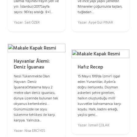
Damla YayıneviYayın yeri ve
ve ince yapı yapılı yerlerdir.
yılı: İstanbul/2017Sayfa
Minareler çoğunlukla taştan,
sayısı: 96Yaş aralığı: 8+İ...
tuğladan ...
Yazar: Sait ÖZER
Yazar: Ayşe Gül PINAR
Hayvanlar Âlemi:
Hafız Recep
Deniz İguanası
15 Mayıs 1919’da İzmir’i işgal
Nesli Tükenmekte Olan
eden Yunanlılar, Aydın’a
Hayvan: Deniz
doğru ilerliyordu. Düşman
İguanasıOrtalama boyu 2
askerleri şehre girerken,
metre olan deniz iguanası,
halkın oluşturduğu millî
dünya üzerinde bulunan tek
kuvvetler kahramanca karşı
okyanus kertenkelesi…
koydu. Halk, kadını erkeği,
Günümüzde ise soyu
yaşlısı genc...
tükenme tehlikesi ile karşı
karşıya. Yalnızca...
Yazar: İsmail ÇOLAK
Yazar: Nisa ERCİYES