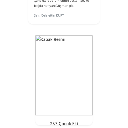
Çanakkale’deTürk erinin destanıŞevke
boğdu her yanıDüşman gö...
Şair: Celalettin KURT
257 Çocuk Eki