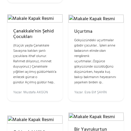
Çanakkale’nin Şehid
Uçurtma
Çocukları
Gökyüzündeki uçurtmalar
gibidir çocuklar... İpleri anne
(Küçük yaşta Çanakkale
babasının elinde olan
Savaşına katılan şanlı
rengârenk
çocuklara ithaf olunur.
uçurtmalar...Özgürce
Rahmet diliyoruz, minnet
gökyüzünde süzüldüğünü
duyuyoruz.) Çanakkale
düşünürken, hayata kuş
yiğitleri açılmış güldürHakk’a
bakışı bakmanın heyecanını
erilecek günse o
yaşarken birden ip...
gündür Açılmış güldür hep...
Yazar: Esra Elif ŞAHİN
Yazar: Mustafa AKGÜN
Bir Yavrukurtun