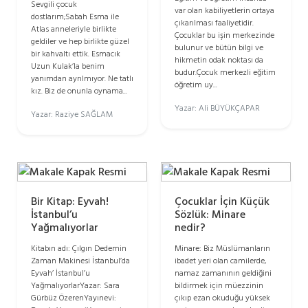
Sevgili çocuk
var olan kabiliyetlerin ortaya
dostlarım;Sabah Esma ile
çıkarılması faaliyetidir.
Atlas anneleriyle birlikte
Çocuklar bu işin merkezinde
geldiler ve hep birlikte güzel
bulunur ve bütün bilgi ve
bir kahvaltı ettik. Esmacık
hikmetin odak noktası da
Uzun Kulak’la benim
budur.Çocuk merkezli eğitim
yanımdan ayrılmıyor. Ne tatlı
öğretim uy...
kız. Biz de onunla oynama...
Yazar: Ali BÜYÜKÇAPAR
Yazar: Raziye SAĞLAM
Bir Kitap: Eyvah!
Çocuklar İçin Küçük
İstanbul’u
Sözlük: Minare
Yağmalıyorlar
nedir?
Kitabın adı: Çılgın Dedemin
Minare: Biz Müslümanların
Zaman Makinesi İstanbul’da
ibadet yeri olan camilerde,
Eyvah’ İstanbul’u
namaz zamanının geldiğini
YağmalıyorlarYazar: Sara
bildirmek için müezzinin
Gürbüz ÖzerenYayınevi:
çıkıp ezan okuduğu yüksek