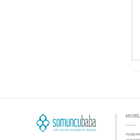
MOBİ
Aşağıdak
uygulama