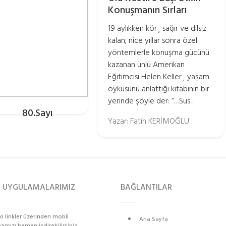
Konuşmanın Sırları
19 aylıkken kör¸ sağır ve dilsiz
kalan; nice yıllar sonra özel
yöntemlerle konuşma gücünü
kazanan ünlü Amerikan
Eğitimcisi Helen Keller¸ yaşam
öyküsünü anlattığı kitabının bir
yerinde şöyle der: “…Sus...
80.Sayı
Yazar: Fatih KERİMOĞLU
L UYGULAMALARIMIZ
BAĞLANTILAR
i linkler üzerinden mobil
Ana Sayfa
mızı hemen indirebilirsiniz.