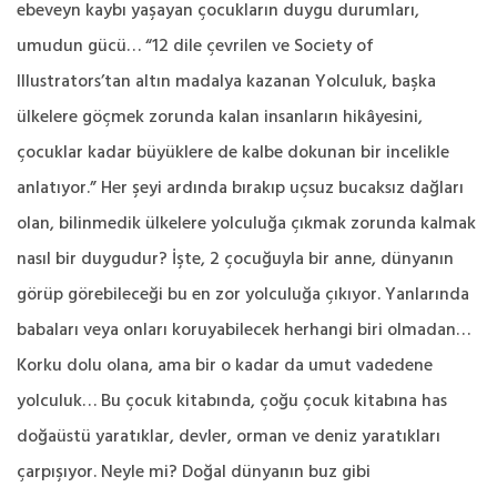
ebeveyn kaybı yaşayan çocukların duygu durumları,
umudun gücü… “12 dile çevrilen ve Society of
Illustrators’tan altın madalya kazanan Yolculuk, başka
ülkelere göçmek zorunda kalan insanların hikâyesini,
çocuklar kadar büyüklere de kalbe dokunan bir incelikle
anlatıyor.” Her şeyi ardında bırakıp uçsuz bucaksız dağları
olan, bilinmedik ülkelere yolculuğa çıkmak zorunda kalmak
nasıl bir duygudur? İşte, 2 çocuğuyla bir anne, dünyanın
görüp görebileceği bu en zor yolculuğa çıkıyor. Yanlarında
babaları veya onları koruyabilecek herhangi biri olmadan…
Korku dolu olana, ama bir o kadar da umut vadedene
yolculuk… Bu çocuk kitabında, çoğu çocuk kitabına has
doğaüstü yaratıklar, devler, orman ve deniz yaratıkları
çarpışıyor. Neyle mi? Doğal dünyanın buz gibi