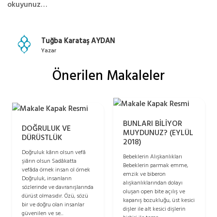
okuyunuz…
Tuğba Karataş AYDAN
Yazar
Önerilen Makaleler
BUNLARI BİLİYOR
DOĞRULUK VE
MUYDUNUZ? (EYLÜL
DÜRÜSTLÜK
2018)
Doğruluk kârın olsun vefâ
Bebeklerin Alışkanlıkları
şiârın olsun Sadâkatta
Bebeklerin parmak emme,
vefâda örnek insan ol örnek
emzik ve biberon
Doğruluk, insanların
alışkanlıklarından dolayı
sözlerinde ve davranışlarında
oluşan open bite açılış ve
dürüst olmasıdır. Özü, sözü
kapanış bozukluğu, üst kesici
bir ve doğru olan insanlar
dişler ile alt kesici dişlerin
güvenilen ve se...