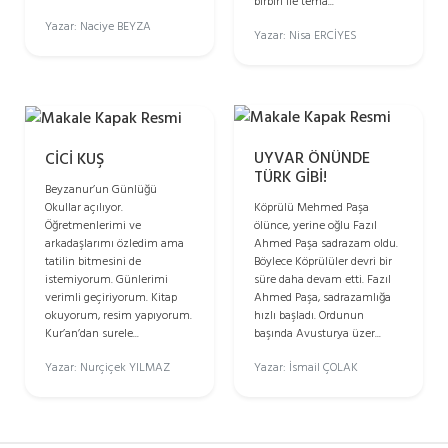
birbiri ile tema...
Yazar: Naciye BEYZA
Yazar: Nisa ERCİYES
UYVAR ÖNÜNDE
CİCİ KUŞ
TÜRK GİBİ!
Beyzanur’un Günlüğü
Okullar açılıyor.
Köprülü Mehmed Paşa
Öğretmenlerimi ve
ölünce, yerine oğlu Fazıl
arkadaşlarımı özledim ama
Ahmed Paşa sadrazam oldu.
tatilin bitmesini de
Böylece Köprülüler devri bir
istemiyorum. Günlerimi
süre daha devam etti. Fazıl
verimli geçiriyorum. Kitap
Ahmed Paşa, sadrazamlığa
okuyorum, resim yapıyorum.
hızlı başladı. Ordunun
Kur’an’dan surele...
başında Avusturya üzer...
Yazar: Nurçiçek YILMAZ
Yazar: İsmail ÇOLAK