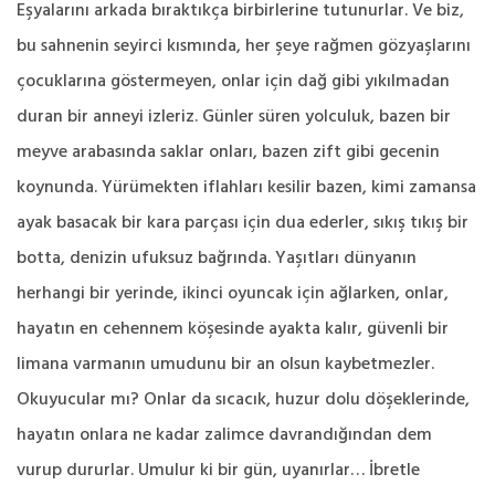
Eşyalarını arkada bıraktıkça birbirlerine tutunurlar. Ve biz,
bu sahnenin seyirci kısmında, her şeye rağmen gözyaşlarını
çocuklarına göstermeyen, onlar için dağ gibi yıkılmadan
duran bir anneyi izleriz. Günler süren yolculuk, bazen bir
meyve arabasında saklar onları, bazen zift gibi gecenin
koynunda. Yürümekten iflahları kesilir bazen, kimi zamansa
ayak basacak bir kara parçası için dua ederler, sıkış tıkış bir
botta, denizin ufuksuz bağrında. Yaşıtları dünyanın
herhangi bir yerinde, ikinci oyuncak için ağlarken, onlar,
hayatın en cehennem köşesinde ayakta kalır, güvenli bir
limana varmanın umudunu bir an olsun kaybetmezler.
Okuyucular mı? Onlar da sıcacık, huzur dolu döşeklerinde,
hayatın onlara ne kadar zalimce davrandığından dem
vurup dururlar. Umulur ki bir gün, uyanırlar… İbretle