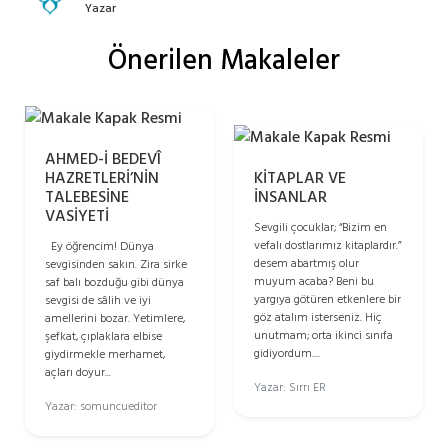
Yazar
Önerilen Makaleler
AHMED-İ BEDEVÎ
HAZRETLERİ’NİN
KİTAPLAR VE
TALEBESİNE
İNSANLAR
VASİYETİ
Sevgili çocuklar; “Bizim en
vefalı dostlarımız kitaplardır.”
Ey öğrencim! Dünya
desem abartmış olur
sevgisinden sakın. Zira sirke
muyum acaba? Beni bu
saf balı bozduğu gibi dünya
yargıya götüren etkenlere bir
sevgisi de sâlih ve iyi
göz atalım isterseniz. Hiç
amellerini bozar. Yetimlere,
unutmam; orta ikinci sınıfa
şefkat, çıplaklara elbise
gidiyordum....
giydirmekle merhamet,
açları doyur...
Yazar: Sırrı ER
Yazar: somuncueditor