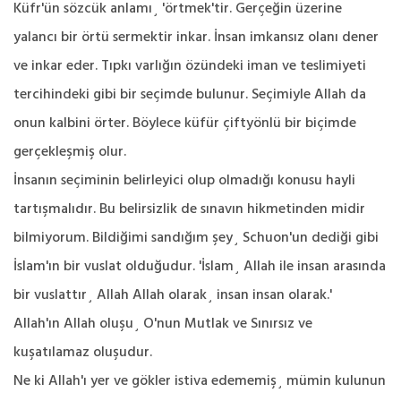
Küfr'ün sözcük anlamı¸ 'örtmek'tir. Gerçeğin üzerine
yalancı bir örtü sermektir inkar. İnsan imkansız olanı dener
ve inkar eder. Tıpkı varlığın özündeki iman ve teslimiyeti
tercihindeki gibi bir seçimde bulunur. Seçimiyle Allah da
onun kalbini örter. Böylece küfür çiftyönlü bir biçimde
gerçekleşmiş olur.
İnsanın seçiminin belirleyici olup olmadığı konusu hayli
tartışmalıdır. Bu belirsizlik de sınavın hikmetinden midir
bilmiyorum. Bildiğimi sandığım şey¸ Schuon'un dediği gibi
İslam'ın bir vuslat olduğudur. 'İslam¸ Allah ile insan arasında
bir vuslattır¸ Allah Allah olarak¸ insan insan olarak.'
Allah'ın Allah oluşu¸ O'nun Mutlak ve Sınırsız ve
kuşatılamaz oluşudur.
Ne ki Allah'ı yer ve gökler istiva edememiş¸ mümin kulunun