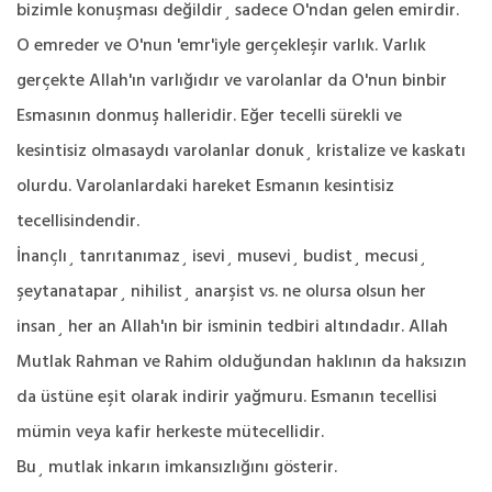
bizimle konuşması değildir¸ sadece O'ndan gelen emirdir.
O emreder ve O'nun 'emr'iyle gerçekleşir varlık. Varlık
gerçekte Allah'ın varlığıdır ve varolanlar da O'nun binbir
Esmasının donmuş halleridir. Eğer tecelli sürekli ve
kesintisiz olmasaydı varolanlar donuk¸ kristalize ve kaskatı
olurdu. Varolanlardaki hareket Esmanın kesintisiz
tecellisindendir.
İnançlı¸ tanrıtanımaz¸ isevi¸ musevi¸ budist¸ mecusi¸
şeytanatapar¸ nihilist¸ anarşist vs. ne olursa olsun her
insan¸ her an Allah'ın bir isminin tedbiri altındadır. Allah
Mutlak Rahman ve Rahim olduğundan haklının da haksızın
da üstüne eşit olarak indirir yağmuru. Esmanın tecellisi
mümin veya kafir herkeste mütecellidir.
Bu¸ mutlak inkarın imkansızlığını gösterir.