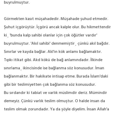
buyrulmuştur.
Görmekten kasıt müşahadedir. Müşahade şuhud etmedir.
Şuhut içgörüştür. İçgörü ancak kalple olur. Bu hikmettendir
ki¸ 'bunda kalp sahibi olanlar için çok öğütler vardır'
buyrulmuştur. 'Akıl sahibi' denmemiştir¸ çünkü akıl bağdır.
Sınırlar ve kayda bağlar. Akl'ın kök anlamı bağlamaktır.
Tıpkı itikat gibi. Akd kökü de bağ anlamındadır. İlkinde
sınırlama¸ ikincisinde ise bağlanma söz konusudur. İman
bağlanmaktır. Bir hakikate intisap etme. Burada İslam'daki
gibi bir teslimiyetten çok bağlanma söz konusudur.
Bu sırdandır ki tabiat ve varlık müslimdir deriz. Mümindir
demeyiz. Çünkü varlık teslim olmuştur. O halde insan da
teslim olmak zorundadır. Ya da şöyle diyelim. İnsan Allah'a