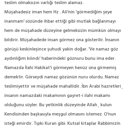
teslim olmaksızın varlığı teslim alamaz.
Müşahadesiz iman hem Hz . Ali'nin 'görmediğim şeye
inanmam' sözünde ihbar ettiği gibi mutlak bağlanmayı
hem de müşahade düzeyine gelmeksizin mümkün olmayı
bildirir. Müşahadede insan görmez ona gösterilir. İnsanın
görüşü keskinleşince şuhudi yakin doğar. 'Ve namaz göz
aydınlığım kılındı' haberindeki göznuru bunu ima eder.
Namazda İlahi Hakikat'i görmeyen henüz ona girmemiş
demektir. Görseydi namaz gözünün nuru olurdu. Namaz
teslimiyettir ve müşahade mahallidir. İbn Arabi hazretleri¸
insanın namazdaki makamının gayret-i ilahi makamı
olduğunu söyler. Bu yetkinlik düzeyinde Allah¸ kulun
Kendisinden başkasıyla meşgul olmasını istemez. O'nun
isteği emirdir. Tıpkı Kuran gibi. Kutsal kitaplar Rabbimizin