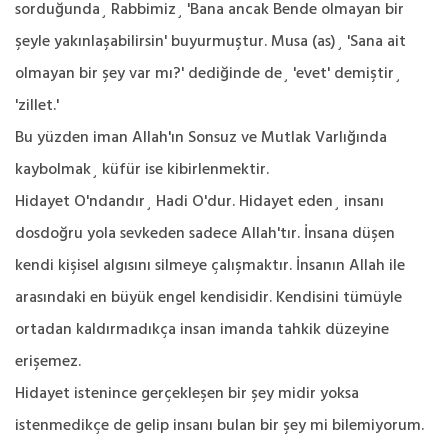
sorduğunda¸ Rabbimiz¸ 'Bana ancak Bende olmayan bir
şeyle yakınlaşabilirsin' buyurmuştur. Musa (as)¸ 'Sana ait
olmayan bir şey var mı?' dediğinde de¸ 'evet' demiştir¸
'zillet.'
Bu yüzden iman Allah'ın Sonsuz ve Mutlak Varlığında
kaybolmak¸ küfür ise kibirlenmektir.
Hidayet O'ndandır¸ Hadi O'dur. Hidayet eden¸ insanı
dosdoğru yola sevkeden sadece Allah'tır. İnsana düşen
kendi kişisel algısını silmeye çalışmaktır. İnsanın Allah ile
arasındaki en büyük engel kendisidir. Kendisini tümüyle
ortadan kaldırmadıkça insan imanda tahkik düzeyine
erişemez.
Hidayet istenince gerçekleşen bir şey midir yoksa
istenmedikçe de gelip insanı bulan bir şey mi bilemiyorum.