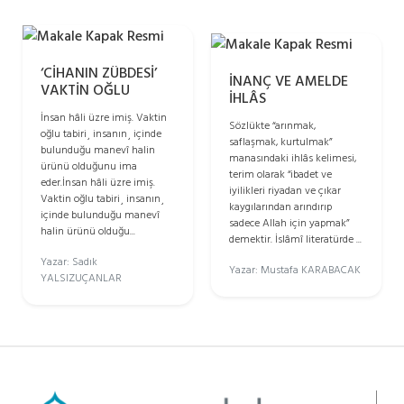
‘CİHANIN ZÜBDESİ’
İNANÇ VE AMELDE
VAKTİN OĞLU
İHLÂS
İnsan hâli üzre imiş. Vaktin
Sözlükte “arınmak,
oğlu tabiri¸ insanın¸ içinde
saflaşmak, kurtulmak”
bulunduğu manevî halin
manasındaki ihlâs kelimesi,
ürünü olduğunu ima
terim olarak “ibadet ve
eder.İnsan hâli üzre imiş.
iyilikleri riyadan ve çıkar
Vaktin oğlu tabiri¸ insanın¸
kaygılarından arındırıp
içinde bulunduğu manevî
sadece Allah için yapmak”
halin ürünü olduğu...
demektir. İslâmî literatürde ...
Yazar: Sadık
Yazar: Mustafa KARABACAK
YALSIZUÇANLAR