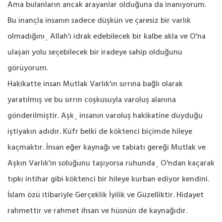
Ama bulanların ancak arayanlar olduğuna da inanıyorum.
Bu inançla insanın sadece düşkün ve çaresiz bir varlık
olmadığını¸ Allah'ı idrak edebilecek bir kalbe akla ve O'na
ulaşan yolu seçebilecek bir iradeye sahip olduğunu
görüyorum.
Hakikatte insan Mutlak Varlık'ın sırrına bağlı olarak
yaratılmış ve bu sırrın coşkusuyla varoluş alanına
gönderilmiştir. Aşk¸ insanın varoluş hakikatine duyduğu
iştiyakın adıdır. Küfr belki de köktenci biçimde hileye
kaçmaktır. İnsan eğer kaynağı ve tabiatı gereği Mutlak ve
Aşkın Varlık'ın soluğunu taşıyorsa ruhunda¸ O'ndan kaçarak
tıpkı intihar gibi köktenci bir hileye kurban ediyor kendini.
İslam özü itibariyle Gerçeklik İyilik ve Güzelliktir. Hidayet
rahmettir ve rahmet ihsan ve hüsnün de kaynağıdır.