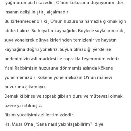
'yağmurun biatı tazedir¸ O'nun kokusunu duyuyorum' der.
İnsanın gelişi iniştir¸ alçalmadır.
Bu kirlenmedendir ki¸ O'nun huzuruna namazla çıkmak için
abdest alırız. Su hayatın kaynağıdır. Böylece suyla arınarak¸
suya yönelerek dünya kirlerinden temizlenir ve hayatın
kaynağına doğru yöneliriz. Suyun olmadığı yerde ise
bedenimizin asli maddesi ile toprakla teyemmüm ederiz.
Yani Rabbimizin huzuruna dönmemiz aslında kökene
yönelmemizdir. Kökene yönelmeksizin O'nun manevi
huzuruna çıkamayız.
Demek ki bir su ve toprak gibi arı duru ve mütevazi olmak
üzere yaratılmışız.
Bizim yücelişimiz zillettimizdedir.
Hz. Musa O'na¸ 'Sana nasıl yakınlaşabilirim?' diye