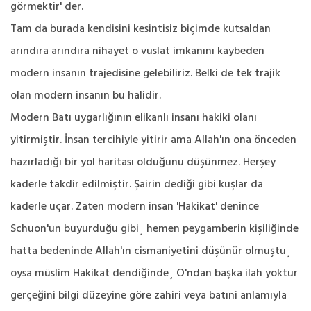
görmektir' der.
Tam da burada kendisini kesintisiz biçimde kutsaldan
arındıra arındıra nihayet o vuslat imkanını kaybeden
modern insanın trajedisine gelebiliriz. Belki de tek trajik
olan modern insanın bu halidir.
Modern Batı uygarlığının elikanlı insanı hakiki olanı
yitirmiştir. İnsan tercihiyle yitirir ama Allah'ın ona önceden
hazırladığı bir yol haritası olduğunu düşünmez. Herşey
kaderle takdir edilmiştir. Şairin dediği gibi kuşlar da
kaderle uçar. Zaten modern insan 'Hakikat' denince
Schuon'un buyurduğu gibi¸ hemen peygamberin kişiliğinde
hatta bedeninde Allah'ın cismaniyetini düşünür olmuştu¸
oysa müslim Hakikat dendiğinde¸ O'ndan başka ilah yoktur
gerçeğini bilgi düzeyine göre zahiri veya batıni anlamıyla