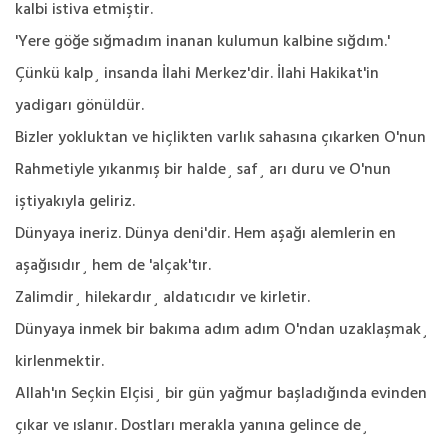
kalbi istiva etmiştir.
'Yere göğe sığmadım inanan kulumun kalbine sığdım.'
Çünkü kalp¸ insanda İlahi Merkez'dir. İlahi Hakikat'in
yadigarı gönüldür.
Bizler yokluktan ve hiçlikten varlık sahasına çıkarken O'nun
Rahmetiyle yıkanmış bir halde¸ saf¸ arı duru ve O'nun
iştiyakıyla geliriz.
Dünyaya ineriz. Dünya deni'dir. Hem aşağı alemlerin en
aşağısıdır¸ hem de 'alçak'tır.
Zalimdir¸ hilekardır¸ aldatıcıdır ve kirletir.
Dünyaya inmek bir bakıma adım adım O'ndan uzaklaşmak¸
kirlenmektir.
Allah'ın Seçkin Elçisi¸ bir gün yağmur başladığında evinden
çıkar ve ıslanır. Dostları merakla yanına gelince de¸