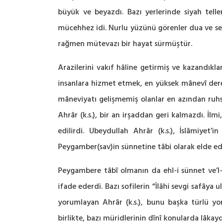
büyük ve beyazdı. Bazı yerlerinde siyah telle
mücehhez idi. Nurlu yüzünü görenler dua ve sena 
rağmen mütevazı bir hayat sürmüştür.
Arazilerini vakıf hâline getirmiş ve kazandıkla
insanlara hizmet etmek, en yüksek mânevî derec
mâneviyatı gelişmemiş olanlar en azından ruhsa
Ahrâr (k.s.), bir an irşaddan geri kalmazdı. İlmi
edilirdi. Ubeydullah Ahrâr (k.s.), İslâmiyet
Peygamber(sav)in sünnetine tâbi olarak elde edi
Peygambere tâbî olmanın da ehl-i sünnet ve’l-
ifade ederdi. Bazı sofilerin “İlâhi sevgi safâya u
yorumlayan Ahrâr (k.s.), bunu başka türlü yo
birlikte, bazı müridlerinin dînî konularda lâka