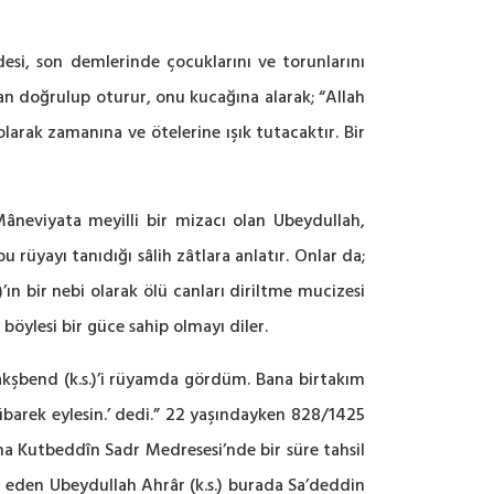
esi, son demlerinde çocuklarını ve torunlarını
dan doğrulup oturur, onu kucağına alarak; “Allah
olarak zamanına ve ötelerine ışık tutacaktır. Bir
eviyata meyilli bir mizacı olan Ubeydullah,
 rüyayı tanıdığı sâlih zâtlara anlatır. Onlar da;
.)’ın bir nebi olarak ölü canları diriltme mucizesi
 böylesi bir güce sahip olmayı diler.
 Nakşbend (k.s.)’i rüyamda gördüm. Bana birtakım
mübarek eylesin.’ dedi.” 22 yaşındayken 828/1425
âna Kutbeddîn Sadr Medresesi’nde bir süre tahsil
 eden Ubeydullah Ahrâr (k.s.) burada Sa’deddin