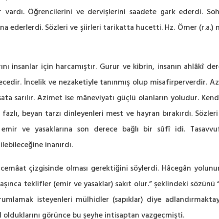
r vardı. Öğrencilerini ve dervişlerini saadete gark ederdi. Soh
ederlerdi. Sözleri ve şiirleri tarikatta hucetti. Hz. Ömer (r.a.) n
rını insanlar için harcamıştır. Gurur ve kibrin, insanın ahlâkî
edir. İncelik ve nezaketiyle tanınmış olup misafirperverdir. Az
ta sarılır. Azimet ise mâneviyatı güçlü olanların yoludur. Ken
, fazlı, beyan tarzı dinleyenleri mest ve hayran bırakırdı. Sözleri
’in emir ve yasaklarına son derece bağlı bir sûfî idi. Tasav
lebileceğine inanırdı.
cemâat çizgisinde olması gerektiğini söylerdi. Hâcegân yolun
laşınca teklifler (emir ve yasaklar) sakıt olur.” şeklindeki sözünü “
rumlamak isteyenleri mülhidler (sapıklar) diye adlandırmakt
yd olduklarını görünce bu şeyhe intisaptan vazgeçmişti.