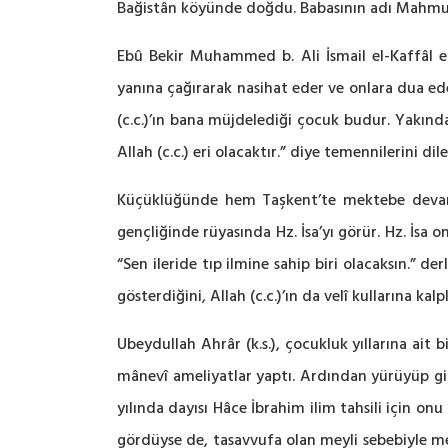
Bağistân köyünde doğdu. Babasının adı Mahmu
Ebû Bekir Muhammed b. Ali İsmail el-Kaffâl eş
yanına çağırarak nasihat eder ve onlara dua ede
(c.c.)’ın bana müjdelediği çocuk budur. Yakında 
Allah (c.c.) eri olacaktır.” diye temennilerini dile
Küçüklüğünde hem Taşkent’te mektebe devam 
gençliğinde rüyasında Hz. İsa’yı görür. Hz. İsa 
“Sen ileride tıp ilmine sahip biri olacaksın.” der
gösterdiğini, Allah (c.c.)’ın da velî kullarına ka
Ubeydullah Ahrâr (k.s.), çocukluk yıllarına ait
mânevî ameliyatlar yaptı. Ardından yürüyüp gitt
yılında dayısı Hâce İbrahim ilim tahsili için o
gördüyse de, tasavvufa olan meyli sebebiyle m