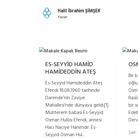
Halil İbrahim ŞİMŞEK
Yazar
ES-SEYYİD HAMİD
OS
HAMİDEDDİN ATEŞ
Bir b
Es-Seyyid Hamideddin Ateş
oğlu
Efendi 18.08.1960 tarihinde
Osma
Darende’nin Zaviye
Rasû
Mahallesi’nde dünyaya geldi.[1]
bir 
Muhterem babası Es-Seyyid
Edeb
Osman Hulûsi Efendi, annesi
Dervi
Hacı Naciye Hanımdır. Es-
Şair
Seyyid Osman Hul...