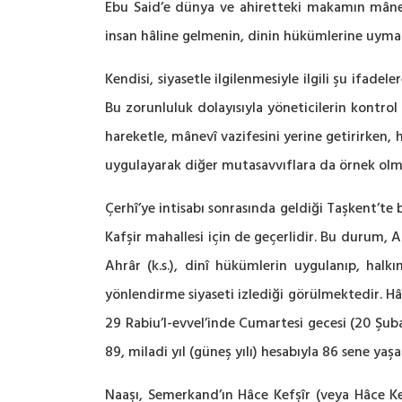
Ebu Said’e dünya ve ahiretteki makamın mânevî
insan hâline gelmenin, dinin hükümlerine uyma
Kendisi, siyasetle ilgilenmesiyle ilgili şu ifadeler
Bu zorunluluk dolayısıyla yöneticilerin kontrol
hareketle, mânevî vazifesini yerine getirirken, 
uygulayarak diğer mutasavvıflara da örnek olmuşt
Çerhî’ye intisabı sonrasında geldiği Taşkent’te
Kafşir mahallesi için de geçerlidir. Bu durum, A
Ahrâr (k.s.), dinî hükümlerin uygulanıp, halk
yönlendirme siyaseti izlediği görülmektedir. Hâ
29 Rabiu’l-evvel’inde Cumartesi gecesi (20 Şub
89, miladi yıl (güneş yılı) hesabıyla 86 sene yaşa
Naaşı, Semerkand’ın Hâce Kefşîr (veya Hâce Kef