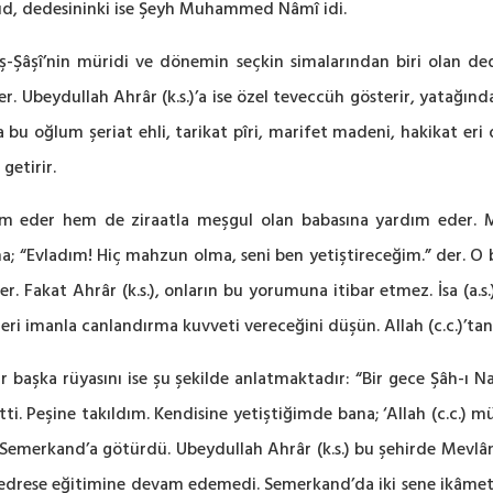
d, dedesininki ise Şeyh Muhammed Nâmî idi.
-Şâşî’nin müridi ve dönemin seçkin simalarından biri olan ded
r. Ubeydullah Ahrâr (k.s.)’a ise özel teveccüh gösterir, yatağın
bu oğlum şeriat ehli, tarikat pîri, marifet madeni, hakikat eri 
 getirir.
eder hem de ziraatla meşgul olan babasına yardım eder. Mân
ona; “Evladım! Hiç mahzun olma, seni ben yetiştireceğim.” der. O bu
ler. Fakat Ahrâr (k.s.), onların bu yorumuna itibar etmez. İsa (a.s
lpleri imanla canlandırma kuvveti vereceğini düşün. Allah (c.c.)’tan
 bir başka rüyasını ise şu şekilde anlatmaktadır: “Bir gece Şâh-ı
i. Peşine takıldım. Kendisine yetiştiğimde bana; ‘Allah (c.c.) 
nu Semerkand’a götürdü. Ubeydullah Ahrâr (k.s.) bu şehirde Mevl
edrese eğitimine devam edemedi. Semerkand’da iki sene ikâmet