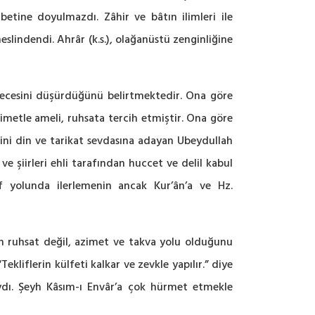
betine doyulmazdı. Zâhir ve bâtın ilimleri ile
eslindendi. Ahrâr (k.s.), olağanüstü zenginliğine
 derecesini düşürdüğünü belirtmektedir. Ona göre
imetle ameli, ruhsata tercih etmiştir. Ona göre
dini din ve tarikat sevdasına adayan Ubeydullah
 ve şiirleri ehli tarafından huccet ve delil kabul
vuf yolunda ilerlemenin ancak Kur’ân’a ve Hz.
un ruhsat değil, azimet ve takva yolu olduğunu
Tekliflerin külfeti kalkar ve zevkle yapılır.” diye
aydı. Şeyh Kâsım-ı Envâr’a çok hürmet etmekle