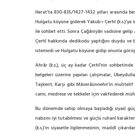
Herat’ta 830-835/1427-1432 yılları arasında be
Hulgatu köyüne giderek Yakub-ı Çerhî (k.s.)’ye 
ile sohbet etti. Sonra Çağâniyân vadisine gelip A
Çerhî hakkında dedikodu yaptığını duydu ve 
istemedi ve Hulgatu köyüne gidip onunla görüşt
Ahrâr (k.s.), üç ay kadar Çerhî’nin sohbetinde
belgeleri üzerine yapılan çalışmalar, Ubeydull
Taşkent, Karşı gibi Mâverâünnehir’in muhtelif 
cami, medrese ve tekkeler için vakfederek mühi
Bu dönemde sahip olmaya başladığı siyasî güç 
nabzını iyi tutabilmesi ve güçlü ruhanî karakter
(k.s.)’ın siyasetle ilgilenmesinin, maddî çıka