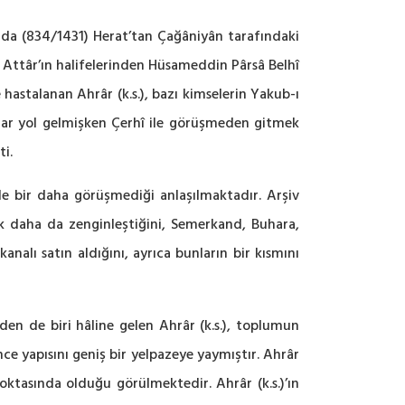
ında (834/1431) Herat’tan Çağâniyân tarafındaki
n Attâr’ın halifelerinden Hüsameddin Pârsâ Belhî
e hastalanan Ahrâr (k.s.), bazı kimselerin Yakub-ı
ar yol gelmişken Çerhî ile görüşmeden gitmek
i.
ile bir daha görüşmediği anlaşılmaktadır. Arşiv
rak daha da zenginleştiğini, Semerkand, Buhara,
alı satın aldığını, ayrıca bunların bir kısmını
en de biri hâline gelen Ahrâr (k.s.), toplumun
nce yapısını geniş bir yelpazeye yaymıştır. Ahrâr
oktasında olduğu görülmektedir. Ahrâr (k.s.)’ın