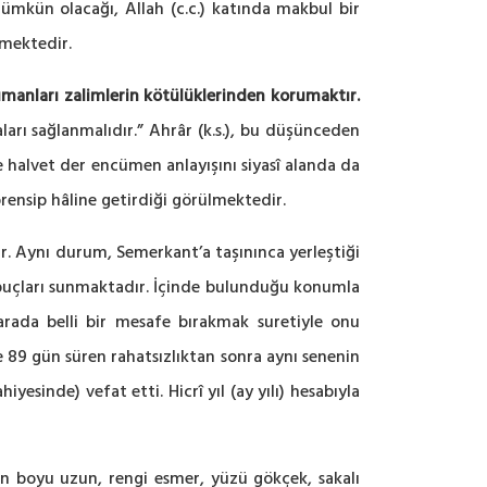
ümkün olacağı, Allah (c.c.) katında makbul bir
lmektedir.
manları zalimlerin kötülüklerinden korumaktır.
ları sağlanmalıdır.” Ahrâr (k.s.), bu düşünceden
ce halvet der encümen anlayışını siyasî alanda da
prensip hâline getirdiği görülmektedir.
ur. Aynı durum, Semerkant’a taşınınca yerleştiği
da ipuçları sunmaktadır. İçinde bulunduğu konumla
 arada belli bir mesafe bırakmak suretiyle onu
e 89 gün süren rahatsızlıktan sonra aynı senenin
inde) vefat etti. Hicrî yıl (ay yılı) hesabıyla
’ın boyu uzun, rengi esmer, yüzü gökçek, sakalı