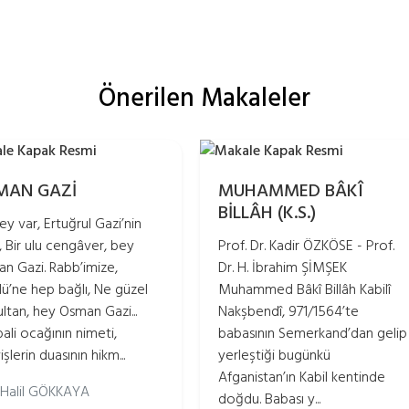
Önerilen Makaleler
MAN GAZİ
MUHAMMED BÂKÎ
BİLLÂH (K.S.)
ey var, Ertuğrul Gazi’nin
, Bir ulu cengâver, bey
Prof. Dr. Kadir ÖZKÖSE - Prof.
n Gazi. Rabb’imize,
Dr. H. İbrahim ŞİMŞEK
lü’ne hep bağlı, Ne güzel
Muhammed Bâkî Billâh Kabilî
sultan, hey Osman Gazi...
Nakşbendî, 971/1564’te
ali ocağının nimeti,
babasının Semerkand’dan gelip
şlerin duasının hikm...
yerleştiği bugünkü
Afganistan’ın Kabil kentinde
: Halil GÖKKAYA
doğdu. Babası y...