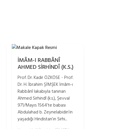
İMÂM-I RABBÂNÎ
AHMED SİRHİNDÎ (K.S.)
Prof. Dr. Kadir ÖZKÖSE - Prof.
Dr. H. İbrahim ŞİMŞEK İmâm-ı
Rabbânî lakabıyla tanınan
Ahmed Sirhindî (k.s.), Şevval
971/Mayıs 1564’te babası
Abdulahad b. Zeynelabidin’in
yaşadığı Hindistan’ın Sirhi...