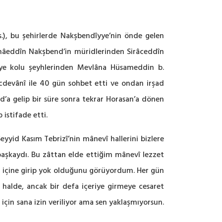
.s.), bu şehirlerde Nakşbendîyye’nin önde gelen
 Bahâeddîn Nakşbend’in müridlerinden Sirâceddîn
iyye kolu şeyhlerinden Mevlâna Hüsameddin b.
ucdevânî ile 40 gün sohbet etti ve ondan irşad
d’a gelip bir süre sonra tekrar Horasan’a dönen
 istifade etti.
Seyyid Kasım Tebrizî’nin mânevî hallerini bizlere
mbaşkaydı. Bu zâttan elde ettiğim mânevî lezzet
içine girip yok olduğunu görüyordum. Her gün
alde, ancak bir defa içeriye girmeye cesaret
çin sana izin veriliyor ama sen yaklaşmıyorsun.