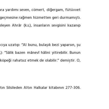
nlara yardımı seven, cömert, diğergam, fütüvvet
ine geçmesine rağmen hizmetten geri durmamıştı.
yen Ahrâr (k.s.), insanların sevgisini kazanıp
cıya uzatıp: “Al bunu, bulaşık bezi yaparsın, şu
): “Sâlik bazen mânevî hâlini yitirebilir. Bunun
r köpeği rahatsız etmek de olabilir.” demiştir. O,
n Silsileden Altın Halkalar kitabının 277-306.