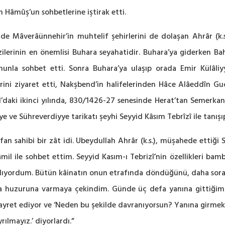
n Hâmûş’un sohbetlerine iştirak etti.
inde Mâverâünnehir’in muhtelif şehirlerini de dolaşan Ahrâr (k
 gezilerinin en önemlisi Buhara seyahatidir. Buhara’ya giderken
onunla sohbet etti. Sonra Buhara’ya ulaşıp orada Emir Külâl
ini ziyaret etti, Nakşbend’in halifelerinden Hâce Alâeddîn G
nd’daki ikinci yılında, 830/1426-27 senesinde Herat’tan Semerkan
e ve Sühreverdiyye tarikatı şeyhi Seyyid Kâsım Tebrîzî ile tanışıp
fan sahibi bir zât idi. Ubeydullah Ahrâr (k.s.), müşahede ettiği 
mil ile sohbet ettim. Seyyid Kasım-ı Tebrizî’nin özellikleri ba
ıyordum. Bütün kâinatın onun etrafında döndüğünü, daha sora 
 huzuruna varmaya çekindim. Günde üç defa yanına gittiğim h
yret ediyor ve ‘Neden bu şekilde davranıyorsun? Yanına girmek i
rılmayız.’ diyorlardı.”