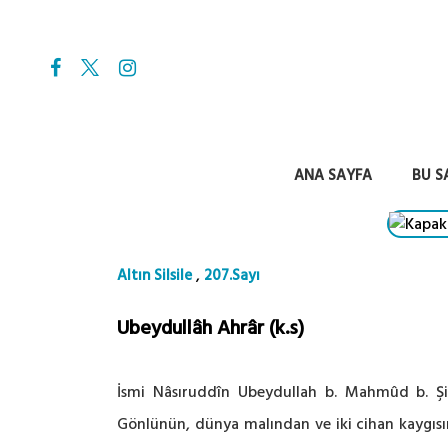
ANA SAYFA
BU S
,
Altın Silsile
207.Sayı
Ubeydullâh Ahrâr (k.s)
İsmi Nâsıruddîn Ubeydullah b. Mahmûd b. Şi
Gönlünün, dünya malından ve iki cihan kaygıs