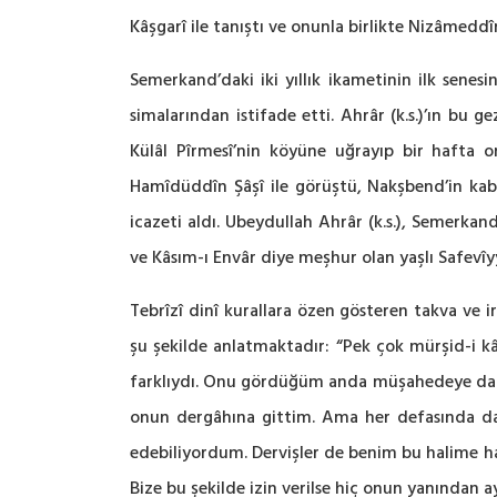
Kâşgarî ile tanıştı ve onunla birlikte Nizâmeddî
Semerkand’daki iki yıllık ikametinin ilk senes
simalarından istifade etti. Ahrâr (k.s.)’ın bu
Külâl Pîrmesî’nin köyüne uğrayıp bir hafta 
Hamîdüddîn Şâşî ile görüştü, Nakşbend’in kabr
icazeti aldı. Ubeydullah Ahrâr (k.s.), Semerka
ve Kâsım-ı Envâr diye meşhur olan yaşlı Safevîyy
Tebrîzî dinî kurallara özen gösteren takva ve ir
şu şekilde anlatmaktadır: “Pek çok mürşid-i kâ
farklıydı. Onu gördüğüm anda müşahedeye dal
onun dergâhına gittim. Ama her defasında da
edebiliyordum. Dervişler de benim bu halime ha
Bize bu şekilde izin verilse hiç onun yanından ay