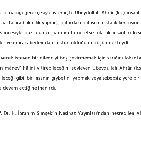
 olmadığı gerekçesiyle istemişti. Ubeydullah Ahrâr (k.s.) insa
ı hastalara bakıcılık yapmış, onlardaki bulaşıcı hastalık kendis
cesiyle bazı günler hamamda ücretsiz olarak insanları kesele
 zikir ve murakabeden daha üstün olduğunu düşünmekteydi.
ecek isteyen bir dilenciyi boş çevirmemek için sarığını lokanta
n mânevî hâlini yitirebileceğini söyleyen Ubeydullah Ahrâr (k.s.
abileceği gibi, bir insanın gıybetini yapmak veya sebepsiz yere bi
 devam ettiğine inanırdı.
Dr. H. İbrahim Şimşek’in Nasihat Yayınları’ndan neşredilen Altı