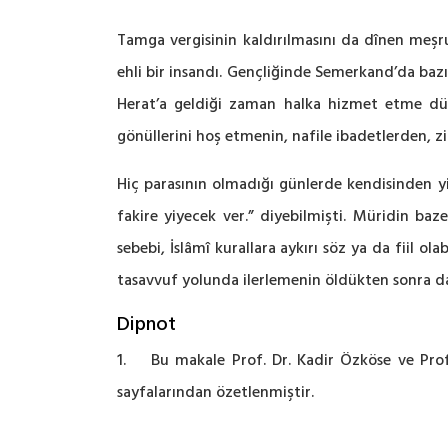
Tamga vergisinin kaldırılmasını da dînen meşru
ehli bir insandı. Gençliğinde Semerkand’da baz
Herat’a geldiği zaman halka hizmet etme düşün
gönüllerini hoş etmenin, nafile ibadetlerden,
Hiç parasının olmadığı günlerde kendisinden yiy
fakire yiyecek ver.” diyebilmişti. Müridin baze
sebebi, İslâmî kurallara aykırı söz ya da fiil ol
tasavvuf yolunda ilerlemenin öldükten sonra da
Dipnot
1. Bu makale Prof. Dr. Kadir Özköse ve Prof. 
sayfalarından özetlenmiştir.