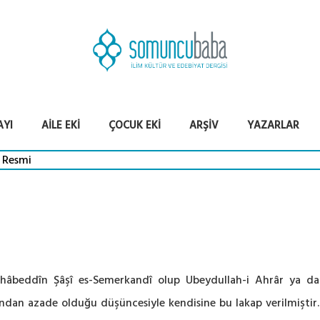
AYI
AILE EKI
ÇOCUK EKI
ARŞIV
YAZARLAR
hâbeddîn Şâşî es-Semerkandî olup Ubeydullah-i Ahrâr ya da 
ından azade olduğu düşüncesiyle kendisine bu lakap verilmişti