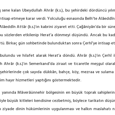
ş sene kalan Ubeydullah Ahrâr (k.s.), bu şehirdeki dördüncü yıl
intisap etmeye karar verdi. Yolculuğu esnasında Belh’te Alâeddî
lâeddîn Attâr (k.s.)’ın kabrini ziyaret etti. Çağâniyân’da bir sür
bu sözlerden etkilenip Herat’a dönmeyi düşündü. Ancak bu kad
ü. Birkaç gün sohbetinde bulunduktan sonra Çerhî’ye intisap ett
 bulundu ve hilafet alarak Herat’a döndü. Ahrâr (k.s.)’ın Çerhî 
ah Ahrâr (k.s.)’ın Semerkand’da ziraat ve ticaretle meşgul ola
şehirlerinde çok sayıda dükkân, bahçe, köy, mezraa ve sulama kan
m hayır hizmetleri yaptığını göstermektedir.
yanında Mâverâünnehir bölgesinin en büyük toprak sahiplerind
iyle büyük kitleleri kendisine cezbetmiş, böylece tarikatın düşü
rdan ziyade dinin hükümlerinin uygulanması ve halkın maslahatı n