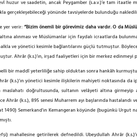
 huzur ve saadetin, ancak Peygamber (s.a.v.)’e tam itaatle m
kla gerçekleşebileceği yönünde tavsiyelerde bulunduğu nakledi
e yer verir:
“Bizim önemli bir görevimiz daha vardır. O da Müslü
 altına alınması ve Müslümanlar için faydalı icraatlarda bulunma
halkla ve yönetici kesimle bağlantılarını güçlü tutmuştur. Böyle
ur. Ahrâr (k.s.)’ın, irşad faaliyetleri için bir merkez edinmeyi 
 belli bir maddî yeterliliğe sahip olduktan sonra hankâh kurmuşt
hrâr (k.s.)’ın yönetici kesimle ilişkilerin mahiyeti noktasında 
ın maslahatı doğrultusunda, sultanın velâyeti altına girmeyip
ce Ahrâr (k.s.), 895 senesi Muharrem ayı başlarında hastalandı v
at 1490) Semerkand’ın Kemangeran köyünde (bugünkü Urgut nahiyes
mıştı.
şi) mahallesine getirilerek defnedildi. Ubeydullah Ahrâr (k.s.)